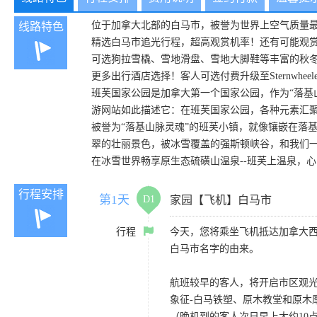
位于加拿大北部的白马市，被誉为世界上空气质量
线路特色
精选白马市追光行程，超高观赏机率！还有可能观
可选狗拉雪橇、雪地滑盘、雪地大脚鞋等丰富的秋
更多出行酒店选择！客人可选付费升级至Sternwheeler H
班芙国家公园是加拿大第一个国家公园，作为“落基
游网站如此描述它：在班芙国家公园，各种元素汇
被誉为“落基山脉灵魂”的班芙小镇，就像镶嵌在落
翠的壮丽景色，被冰雪覆盖的强斯顿峡谷，和我们
在冰雪世界畅享原生态硫磺山温泉--班芙上温泉，
行程安排
第1天
D1
家园【飞机】白马市
行程
今天，您将乘坐飞机抵达加拿大
白马市名字的由来。
航班较早的客人，将开启市区观光之
象征-白马铁塑、原木教堂和原木
（晚机到的客人次日早上大约10