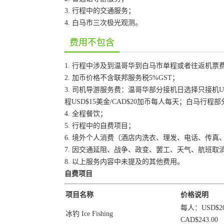
3. 行程中的交通服务；
4. 白马市三次极光观测。
费用不包含
1. 行程中涉及到温哥华到白马市单程或者往返机票
2. 加币价格不含联邦服务税5%GST；
3. 司机导游服务费：温哥华部分接机日选择只接机US
程USD$15美金/CAD$20加币每人每天；白马行程部分US
4. 全程餐饮；
5. 行程中的自费项目；
6. 境外个人消费（酒店内洗衣、理发、电话、传
7. 因交通延阻、战争、政变、罢工、天气、航班
8. 以上服务内容中未提及的其他费用。
自费项目
项目名称
价格说明
每人：USD$204
冰钓 Ice Fishing
CAD$243.00