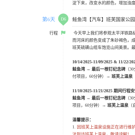
淀下来，改变水的颜色，增加浊
第6天
D6
鲑鱼湾【汽车】班芙国家公园
行程
今天早上我们将参观太平洋铁路纪
而河床的颜色变成了朱砂褐色，成
班芙硫磺山缆车饱览山间美景。
10/14/2025-11/09/2025 & 11/2
鲑鱼湾 → 最后一根钉纪念碑
（3
付项目，60分钟）→
班芙上温泉
11/10/2025-11/21/2025 期间行
鲑鱼湾 → 最后一根钉纪念碑
（3
项目，60分钟）
→ 班芙上温泉
（
温馨提示：
1.
因班芙上温泉设施正在进行维护
法到访班芙上温泉，敬请谅解！