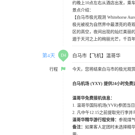
约晚上10点左右从酒店出发，乘
景点介绍：
【白马市极光观测 Whitehorse Auror
极光被视为自然界中最漂亮的奇
区的高空，夜间出现的灿烂美丽
逦于天河之上的绚丽光芒，千百
第4天
D4
白马市【飞机】温哥华
行程
今天，您将结束白马市的极光观
白马机场 (YXY) 提供24小时免
温哥华免费接机信息：
1. 温哥华国际机场(YVR)参团当日
2. 凡中午12:15之前提取完行
温哥华精华游行程安排：
参观煤气
备注：
如果客人定团时未选择精华游
用。