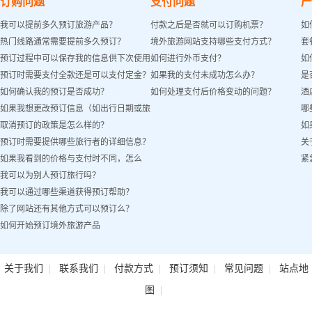
订购问题
支付问题
产
我可以提前多久预订旅游产品？
付款之后是否就可以订购机票？
如
热门线路通常需要提前多久预订？
境外旅游网站支持哪些支付方式？
套
预订过程中可以保存我的信息供下次使用
如何进行外币支付？
如
预订时需要支付全款还是可以支付定金？
如果我的支付未成功怎么办？
是
吗？
如何确认我的预订是否成功？
如何处理支付后价格变动的问题？
酒
如果我想更改预订信息（如出行日期或旅
哪
取消预订的政策是怎么样的？
如
客姓名）怎么办？
预订时需要提供哪些旅行者的详细信息？
关
如果我看到的价格与支付时不同，怎么
紧
我可以为别人预订旅行吗？
办？
我可以通过哪些渠道获得预订帮助？
除了网站还有其他方式可以预订么？
如何开始预订境外旅游产品
|
|
|
|
|
关于我们
联系我们
付款方式
预订须知
常见问题
站点地
|
图