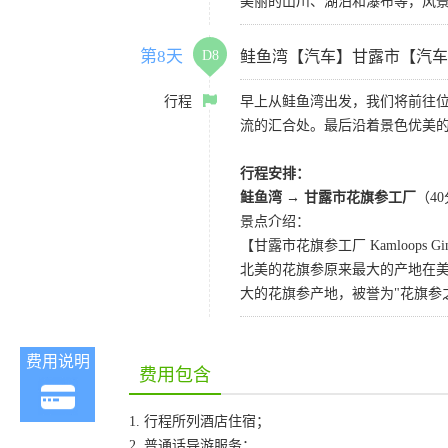
美丽的山川、湖泊和瀑布等，风
第8天
D8
鲑鱼湾【汽车】甘露市【汽车
行程
早上从鲑鱼湾出发，我们将前往位于
流的汇合处。最后沿着景色优美
行程安排：
鲑鱼湾 →
甘露市花旗参工厂
（4
景点介绍：
【甘露市花旗参工厂 Kamloops Ginse
北美的花旗参原来最大的产地在
大的花旗参产地，被誉为"花旗参
费用说明
费用包含
1. 行程所列酒店住宿；
2. 普通话导游服务；