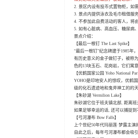
2. 景区内设有投币式置物柜，如
3. 景点内提供泳衣及毛巾租借
4. 不参加此自费活动的客人，
5. 如有心脏病、高血压、糖尿
景点介绍：
【最后一根钉 The Last Spike】
“最后一根钉”纪念碑建于198
有历史意义的金子做钉子，被称为
色的13块玉石、花岗岩，它们寓
【优鹤国家公园 Yoho National Pa
YOHO是印地安人的惊叹，优鹤
级的化石遗迹地和鬼斧神工的的
【朱砂湖 Vermilion Lake】
朱砂湖它位于班夫镇北部, 距离
如果足够幸运的话, 还可以捕捉
【弓河瀑布 Bow Falls】
上个世纪50年代玛丽莲·梦露主演的
自此之后，每年弓河瀑布都会吸