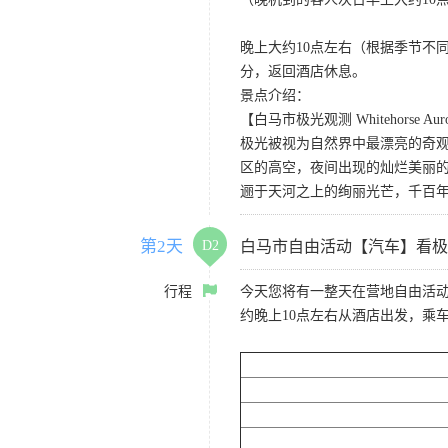
晚上大约10点左右（根据季节不
分，返回酒店休息。
景点介绍：
【白马市极光观测 Whitehorse Auror
极光被视为自然界中最漂亮的奇
区的高空，夜间出现的灿烂美丽
逦于天河之上的绚丽光芒，千百
第2天
D2
白马市自由活动【汽车】看极
行程
今天您将有一整天在营地自由活
约晚上10点左右从酒店出发，乘