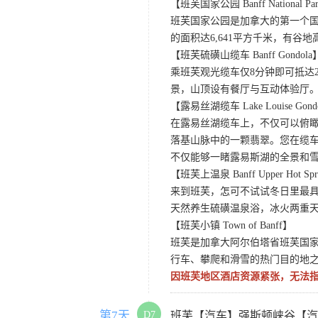
【班芙国家公园 Banff National Pa
班芙国家公园是加拿大的第一个国
的面积达6,641平方千米，有
【班芙硫磺山缆车 Banff Gondola
乘班芙观光缆车仅8分钟即可抵达
景，山顶设有餐厅与互动体验厅。
【露易丝湖缆车 Lake Louise Gond
在露易丝湖缆车上，不仅可以俯
落基山脉中的一颗翡翠。您在缆
不仅能够一睹露易斯湖的全景和
【班芙上温泉 Banff Upper Hot Spr
来到班芙，怎可不试试冬日里最
天然养生硫磺温泉浴，冰火两重
【班芙小镇 Town of Banff】
班芙是加拿大阿尔伯塔省班芙国
行车、攀爬和滑雪的热门目的地
因班芙地区酒店资源紧张，无法
第7天
D7
班芙【汽车】强斯顿峡谷【汽