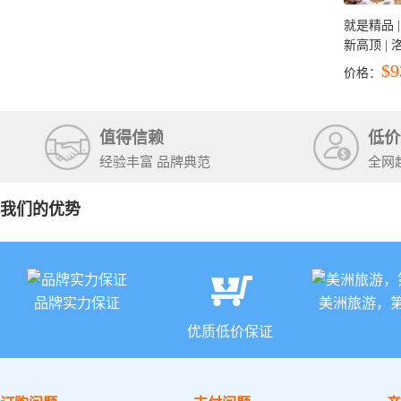
就是精品 |
新高顶 |
彩穴+马
$9
价格：
石国家公
+锡安国家
值得信赖
低价
经验丰富 品牌典范
全网
我们的优势
品牌实力保证
美洲旅游，
优质低价保证