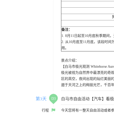
备注：
1. 8月11日起至10月底秋季
2. 从10月底至11月底，该
用。
景点介绍：
【白马市极光观测 Whitehorse Auror
极光被视为自然界中最漂亮的奇
区的高空，夜间出现的灿烂美丽
逦于天河之上的绚丽光芒，千百
第3天
D3
白马市自由活动【汽车】看极
行程
今天您将有一整天自由活动或者