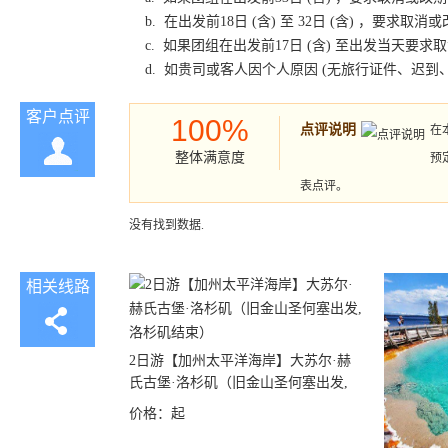
b. 在出发前18日 (含) 至 32日 (含) ，
c. 如果团组在出发前17日 (含) 至出发当天
d. 如贵司或客人因个人原因 (无旅行证件、迟
客户点评
100%
点评说明
在
整体满意度
预
表点评。
没有找到数据.
相关线路
2日游【加州太平洋海岸】大苏尔·赫
氏古堡·洛杉矶（旧金山圣何塞出发,
洛杉矶结束）
价格：
起