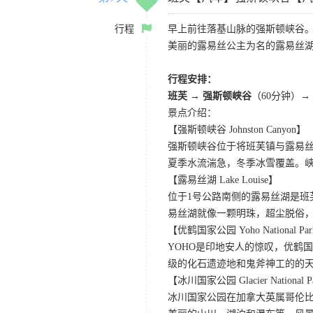
行程
早上前往落基山脉的强斯顿峡谷
美丽的露易丝公主为名的露易丝
行程安排：
班芙 → 强斯顿峡谷
（60分钟）→
景点介绍：
【强斯顿峡谷 Johnston Canyon】
强斯顿峡谷位于将班芙镇与露易
夏季水流湍急，冬季冰雪覆盖。
【露易丝湖 Lake Louise】
位于1号公路南侧的露易丝湖是
易丝湖就像一颗明珠，超尘脱俗，
【优鹤国家公园 Yoho National Pa
YOHO是印地安人的惊叹，优鹤
级的化石遗迹地和鬼斧神工的的
【冰川国家公园 Glacier National P
冰川国家公园在加拿大英属哥伦比