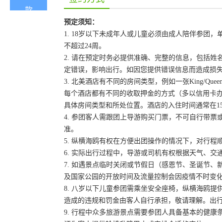
预定须知：
1. 18岁以下未成年人或儿童必须由成人陪伴参
不超过24周。
2. 请在预定时务必提供准确、完整的信息，包括
定错误，影响出行。如因您提供错误信息而造成损
3. 北美酒店有不同的房间类型，例如一张King/Que
每个酒店都有不同的收取押金的方式（多以信用卡
具体房间类型和所处位置。酒店的入住时间通常在15:
4. 参团客人需跟团上导游购买门票，不可自行带票或
准。
5. 纵横海鸥有权在方便出团操作的情况下，对行
6. 实际出行过程中，导游或司机有权根据天气、
7. 如遇景点临时关闭或节假日（感恩节、圣诞节
及国家公园的开放时间及流量控制会因疫情不时变
8. 八岁以下儿童参团需乘坐安全座椅，纵横海鸥提
造成的违规和罚金由客人自行承担，敬请理解。出
9. 行程中众多旅游景点需要参团人具备基本的健