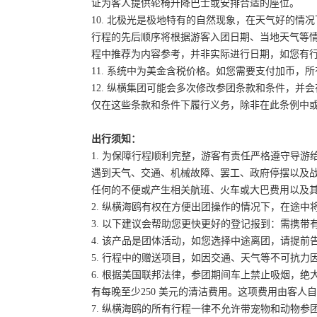
证为客人提供轮椅升降巴士或安排合适的座位。
10. 北极光是极地特有的自然现象，在天气好的
行程的先后顺序将根据游客入团日期、当地天气等
程中推荐为内容参考，并非实际进行日期，如您有
11. 系统中为美金含税价格。如您需要支付加币，所
12. 纵横集团可能会多次修改参团条款和条件，
仅在这些条款和条件下履行义务，除非在此条例中
出行须知：
1. 为保障行程顺利完整，游客有责任严格遵守导
遇到天气、交通、机械故障、罢工、政府停摆以及
任何的不便或产生相关航班、火车或大巴费用以及
2. 纵横海鸥有权在方便出团操作的情况下，在途
3. 以下建议会帮助您更快更好的登记报到：需携带
4. 该产品是团体活动，如您选择中途离团，请提
5. 行程中的赠送项目，如因交通、天气等不可抗
6. 根据美国联邦法律，参团期间车上禁止吸烟，
有每晚至少250 美元的清洁费用。这项费用由客
7. 纵横海鸥的所有行程一律不允许带宠物和动物参