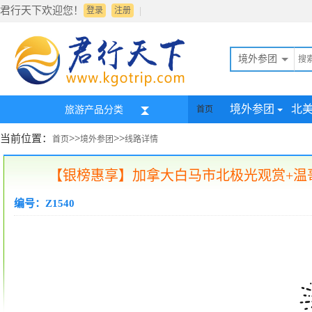
君行天下欢迎您！
|
登录
注册
境外参团
境外参团
北
旅游产品分类
首页
当前位置：
>>
>>
首页
境外参团
线路详情
【银榜惠享】加拿大白马市北极光观赏+温哥
编号：Z1540