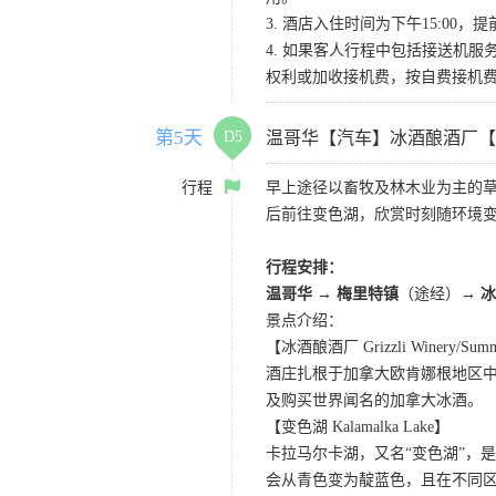
3. 酒店入住时间为下午15:0
4. 如果客人行程中包括接送机
权利或加收接机费，按自费接机
第5天
D5
温哥华【汽车】冰酒酿酒厂【
行程
早上途径以畜牧及林木业为主的草
后前往变色湖，欣赏时刻随环境
行程安排：
温哥华 → 梅里特镇
（途经）
→ 
景点介绍：
【冰酒酿酒厂 Grizzli Winery/Summe
酒庄扎根于加拿大欧肯娜根地区
及购买世界闻名的加拿大冰酒。
【变色湖 Kalamalka Lake】
卡拉马尔卡湖，又名“变色湖”，
会从青色变为靛蓝色，且在不同区