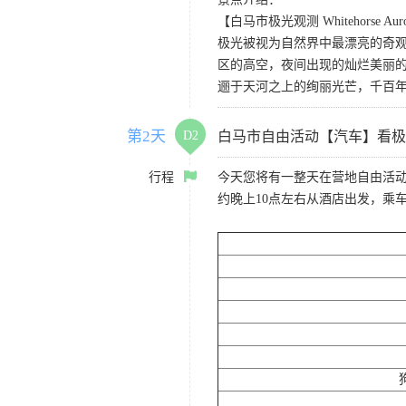
【白马市极光观测 Whitehorse Auror
极光被视为自然界中最漂亮的奇
区的高空，夜间出现的灿烂美丽
逦于天河之上的绚丽光芒，千百
第2天
D2
白马市自由活动【汽车】看极
行程
今天您将有一整天在营地自由活
约晚上10点左右从酒店出发，乘