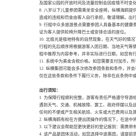
及国家公园的开放时间及流量控制会因疫情不时变
8. 八岁以下儿童参团需乘坐安全座椅，纵横海鸥提
造成的违规和罚金由客人自行承担，敬请理解。出
9. 行程中众多旅游景点需要参团人具备基本的健
证为客人提供轮椅升降巴士或安排合适的座位。
10. 北极光是极地特有的自然现象，在天气好的
行程的先后顺序将根据游客入团日期、当地天气等
程中推荐为内容参考，并非实际进行日期，如您有
11. 系统中为美金含税价格。如您需要支付加币，所
12. 纵横集团可能会多次修改参团条款和条件，
仅在这些条款和条件下履行义务，除非在此条例中
出行须知：
1. 为保障行程顺利完整，游客有责任严格遵守导
遇到天气、交通、机械故障、罢工、政府停摆以及
任何的不便或产生相关航班、火车或大巴费用以及
2. 纵横海鸥有权在方便出团操作的情况下，在途
3. 以下建议会帮助您更快更好的登记报到：需携带
4. 该产品是团体活动，如您选择中途离团，请提