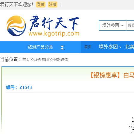
君行天下欢迎您！
|
登录
注册
境外参团
境外参团
北
旅游产品分类
首页
当前位置：
>>
>>
首页
境外参团
线路详情
【银榜惠享】白马
编号：Z1543