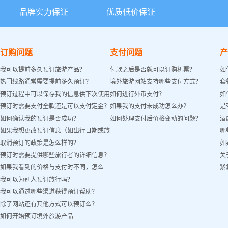
品牌实力保证
优质低价保证
订购问题
支付问题
产
我可以提前多久预订旅游产品？
付款之后是否就可以订购机票？
如
热门线路通常需要提前多久预订？
境外旅游网站支持哪些支付方式？
套
预订过程中可以保存我的信息供下次使用
如何进行外币支付？
如
预订时需要支付全款还是可以支付定金？
如果我的支付未成功怎么办？
是
吗？
如何确认我的预订是否成功？
如何处理支付后价格变动的问题？
酒
如果我想更改预订信息（如出行日期或旅
哪
取消预订的政策是怎么样的？
如
客姓名）怎么办？
预订时需要提供哪些旅行者的详细信息？
关
如果我看到的价格与支付时不同，怎么
紧
我可以为别人预订旅行吗？
办？
我可以通过哪些渠道获得预订帮助？
除了网站还有其他方式可以预订么？
如何开始预订境外旅游产品