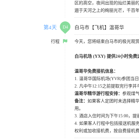
区的高空，夜间出现的灿烂美丽
逦于天河之上的绚丽光芒，千百
第4天
D4
白马市【飞机】温哥华
行程
今天，您将结束白马市的极光观
白马机场 (YXY) 提供24小时免
温哥华免费接机信息：
1. 温哥华国际机场(YVR)参团当日
2. 凡中午12:15之前提取完行
温哥华精华游行程安排：
参观煤气
备注：
如果客人定团时未选择精华游
用。
3. 酒店入住时间为下午15:0
4. 如果客人行程中包括接送机
权利或加收接机费，按自费接机