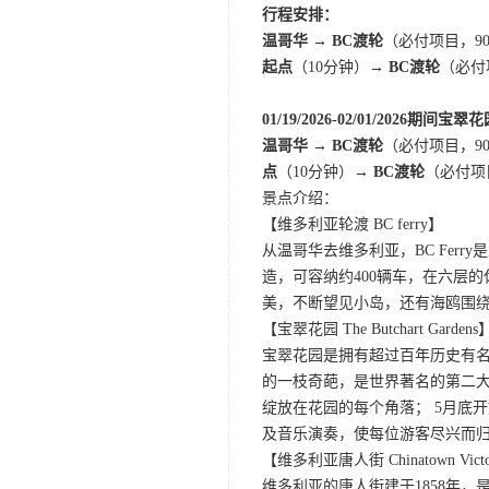
行程安排：
温哥华 → BC渡轮
（必付项目，9
起点
（10分钟）→
BC渡轮
（必付
01/19/2026-02/01/2026期
温哥华 → BC渡轮
（必付项目，9
点
（10分钟）
→ BC渡轮
（必付项
景点介绍：
【维多利亚轮渡 BC ferry】
从温哥华去维多利亚，BC Fe
造，可容纳约400辆车，在六层
美，不断望见小岛，还有海鸥围
【宝翠花园 The Butchart Gardens
宝翠花园是拥有超过百年历史有名
的一枝奇葩，是世界著名的第二大
绽放在花园的每个角落； 5月底
及音乐演奏，使每位游客尽兴而归
【维多利亚唐人街 Chinatown Victo
维多利亚的唐人街建于1858年