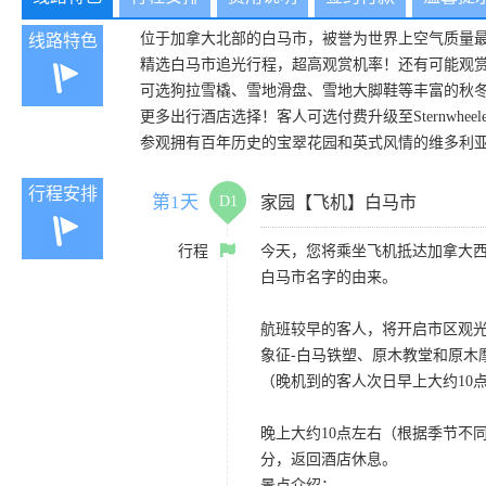
位于加拿大北部的白马市，被誉为世界上空气质量
线路特色
精选白马市追光行程，超高观赏机率！还有可能观
可选狗拉雪橇、雪地滑盘、雪地大脚鞋等丰富的秋
更多出行酒店选择！客人可选付费升级至Sternwheeler H
参观拥有百年历史的宝翠花园和英式风情的维多利
行程安排
第1天
D1
家园【飞机】白马市
行程
今天，您将乘坐飞机抵达加拿大
白马市名字的由来。
航班较早的客人，将开启市区观光之
象征-白马铁塑、原木教堂和原木
（晚机到的客人次日早上大约10
晚上大约10点左右（根据季节不
分，返回酒店休息。
景点介绍：