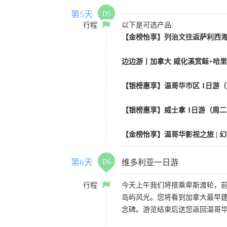
第5天
D5
行程
以下是可选产品:
【金榜怡享】列治文往返萨利西海 |
边边游丨加拿大 威化溪赏鲑+哈里
【银榜惠享】温哥华市区 1日游
【银榜惠享】威士拿 1日游（周二
【金榜怡享】温哥华影视之旅 | 幻
第6天
D6
维多利亚一日游
行程
今天上午我们将搭乘卑斯渡轮，
岛屿风光。您将看到加拿大最早
念碑。游览结束后送您返回温哥