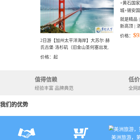
就是精品 |
新高顶 |
彩穴+马
$9
价格：
石国家公
2日游【加州太平洋海岸】大苏尔·赫
+锡安国家
氏古堡·洛杉矶（旧金山圣何塞出发,
洛杉矶结束）
价格：
起
值得信赖
低价
经验丰富 品牌典范
全网
我们的优势
美洲旅游，