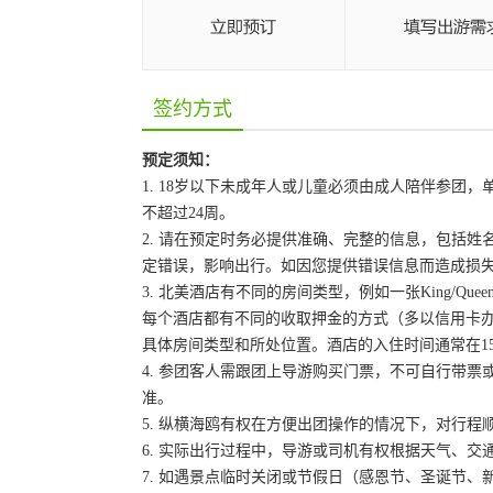
签约方式
预定须知：
1. 18岁以下未成年人或儿童必须由成人陪伴参
不超过24周。
2. 请在预定时务必提供准确、完整的信息，包括
定错误，影响出行。如因您提供错误信息而造成损
3. 北美酒店有不同的房间类型，例如一张King/Que
每个酒店都有不同的收取押金的方式（多以信用卡
具体房间类型和所处位置。酒店的入住时间通常在15:
4. 参团客人需跟团上导游购买门票，不可自行带票或
准。
5. 纵横海鸥有权在方便出团操作的情况下，对行
6. 实际出行过程中，导游或司机有权根据天气、
7. 如遇景点临时关闭或节假日（感恩节、圣诞节