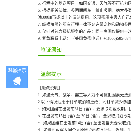
5. 行程中的赠送项目，如因交通、天气等不可抗
6. 根据相关法律，参团期间车上禁止吸烟，绝大
晚300加币或以上的清洁费用。这项费用由客人自
7. 纵横海鸥的所有行程一律不允许带宠物和动物参
8. 仅针对包含接机服务的产品：同一房间仅提供
9. 紧急联系电话：（美国免费电话）+1(866)585-87
签证须知
温馨提示
温馨提示
【退改说明】
1. 如遇天气、战争、罢工等人力不可抗拒因素无
2.以下情况适用于订单取消和更改：同订单减少参
a. 如果团组在出发前31日 (含) ，要求取消或
b. 在出发前15日 (含) 至 30日 (含) ，要
c. 如果团组在出发前14日 (含) 至出发当天要
d. 如贵司或客人因个人原因 (无旅行证件、迟到