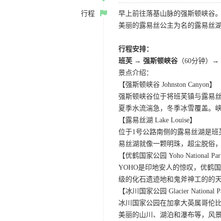
行程
早上前往落基山脉的强斯顿峡谷
美丽的露易丝公主为名的露易丝
行程安排：
班芙 → 强斯顿峡谷
（60分钟）→
景点介绍：
【强斯顿峡谷 Johnston Canyon】
强斯顿峡谷位于将班芙镇与露易
夏季水流湍急，冬季冰雪覆盖。
【露易丝湖 Lake Louise】
位于1号公路南侧的露易丝湖是
易丝湖就像一颗明珠，超尘脱俗，
【优鹤国家公园 Yoho National Pa
YOHO是印地安人的惊叹，优鹤
级的化石遗迹地和鬼斧神工的的
【冰川国家公园 Glacier National P
冰川国家公园在加拿大英属哥伦比
美丽的山川、湖泊和瀑布等，风