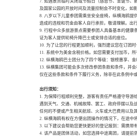
7. 如遇景点临时关闭或节假日（感恩节、圣诞节
及国家公园的开放时间及流量控制会不时变化，如
8. 八岁以下儿童参团需乘坐安全座椅，纵横海鸥提
造成的违规和罚金由客人自行承担，敬请理解。出
9. 行程中众多旅游景点需要参团人具备基本的健
证为客人提供轮椅升降巴士或安排合适的座位。
10. 为了让您的行程更加顺利，强烈建议您在订
11. 系统中为美金含税价格。如您需要支付加币，所
12. 纵横海鸥巴士团分为了四个等级：银榜惠享、
13. 纵横集团可能会多次修改参团条款和条件，
仅在这些条款和条件下履行义务，除非在此条例中
出行须知：
1. 为保障行程顺利完整，游客有责任严格遵守导
遇到天气、交通、机械故障、罢工、政府停摆以及
任何的不便或产生相关航班、火车或大巴费用以及
2. 纵横海鸥有权在方便出团操作的情况下，在途
3. 以下建议会帮助您更快更好的登记报到：需携带
4. 该产品是团体活动，如您选择中途离团，请提