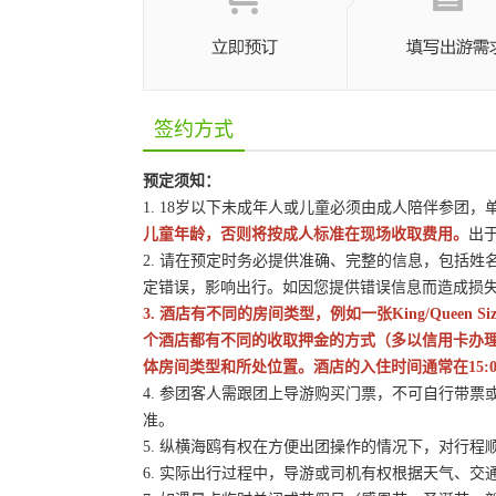
签约方式
预定须知：
1. 18岁以下未成年人或儿童必须由成人陪伴参团
儿童年龄，否则将按成人标准在现场收取费用。
出
2. 请在预定时务必提供准确、完整的信息，包括
定错误，影响出行。如因您提供错误信息而造成损
3. 酒店有不同的房间类型，例如一张King/Queen
个酒店都有不同的收取押金的方式（多以信用卡办
体房间类型和所处位置。酒店的入住时间通常在15:0
4. 参团客人需跟团上导游购买门票，不可自行带票或
准。
5. 纵横海鸥有权在方便出团操作的情况下，对行
6. 实际出行过程中，导游或司机有权根据天气、