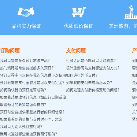
品牌实力保证
优质低价保证
美洲旅游，
订购问题
支付问题
产
我可以提前多久预订旅游产品？
付款之后是否就可以订购机票？
如
热门线路通常需要提前多久预订？
境外旅游网站支持哪些支付方式？
套
预订过程中可以保存我的信息供下次使用
如何进行外币支付？
如
预订时需要支付全款还是可以支付定金？
如果我的支付未成功怎么办？
是
吗？
如何确认我的预订是否成功？
如何处理支付后价格变动的问题？
酒
如果我想更改预订信息（如出行日期或旅
哪
取消预订的政策是怎么样的？
如
客姓名）怎么办？
预订时需要提供哪些旅行者的详细信息？
关
如果我看到的价格与支付时不同，怎么
紧
我可以为别人预订旅行吗？
办？
我可以通过哪些渠道获得预订帮助？