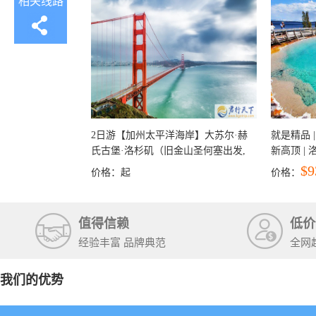
相关线路
2日游【加州太平洋海岸】大苏尔·赫
就是精品 |
氏古堡·洛杉矶（旧金山圣何塞出发,
新高顶 |
洛杉矶结束）
彩穴+马
$9
价格：
起
价格：
石国家公
+锡安国家
值得信赖
低价
经验丰富 品牌典范
全网
我们的优势