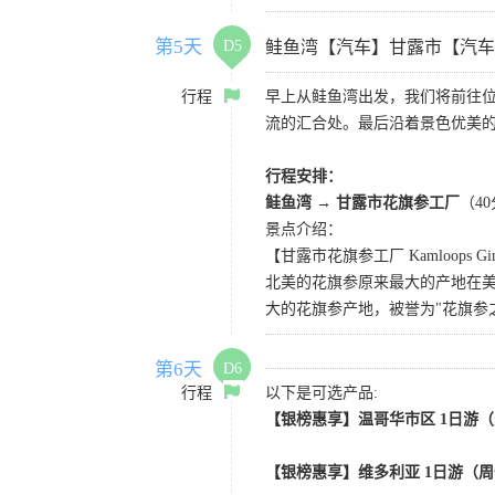
第5天
D5
鲑鱼湾【汽车】甘露市【汽车
行程
早上从鲑鱼湾出发，我们将前往位于
流的汇合处。最后沿着景色优美
行程安排：
鲑鱼湾 →
甘露市花旗参工厂
（4
景点介绍：
【甘露市花旗参工厂 Kamloops Ginse
北美的花旗参原来最大的产地在
大的花旗参产地，被誉为"花旗参
第6天
D6
行程
以下是可选产品:
【银榜惠享】温哥华市区 1日游
【银榜惠享】维多利亚 1日游（周