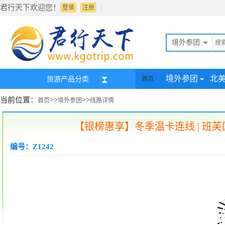
君行天下欢迎您！
|
登录
注册
境外参团
境外参团
北
旅游产品分类
首页
当前位置：
>>
>>
首页
境外参团
线路详情
【银榜惠享】冬季温卡连线 | 班
编号：Z1242