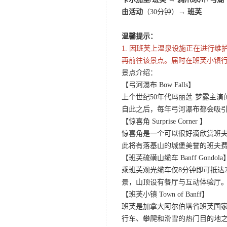
由活动
（30分钟）→
班芙
温馨提示：
1. 因班芙上温泉设施正在进行
再前往该景点。届时在班芙小镇行
景点介绍：
【弓河瀑布 Bow Falls】
上个世纪50年代玛丽莲·梦露主演的
自此之后，每年弓河瀑布都会吸
【惊喜角 Surprise Corner 】
惊喜角是一个可以很好滴欣赏班
此将有落基山的城堡美誉的班夫
【班芙硫磺山缆车 Banff Gondola
乘班芙观光缆车仅8分钟即可抵达
景，山顶设有餐厅与互动体验厅。
【班芙小镇 Town of Banff】
班芙是加拿大阿尔伯塔省班芙国
行车、攀爬和滑雪的热门目的地