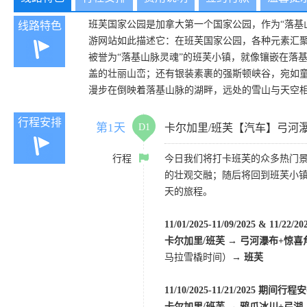
班芙国家公园是加拿大第一个国家公园，作为“落基
线路特色
游网站如此描述它：在班芙国家公园，各种元素汇
被誉为“落基山脉灵魂”的班芙小镇，就像镶嵌在落
盖的壮丽山峦；还有银装素裹的强斯顿峡谷，宛如
漫步在倒映着落基山脉的湖畔，远处的雪山与天空
行程安排
第1天
D1
卡尔加里/班芙【汽车】弓河
行程
今日我们将打卡班芙的众多热门
的壮观交融；随后将回到班芙小
天的旅程。
11/01/2025-11/09/2025 & 11/2
卡尔加里/班芙 → 弓河瀑布+惊喜
马拉雪橇时间）→
班芙
11/10/2025-11/21/2025 期间行
卡尔加里/班芙 → 鸦爪冰川+弓湖