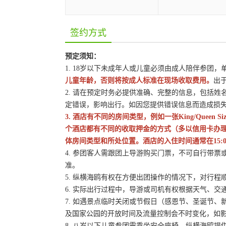
签约方式
预定须知：
1. 18岁以下未成年人或儿童必须由成人陪伴参团
儿童年龄，否则将按成人标准在现场收取费用。
出
2. 请在预定时务必提供准确、完整的信息，包括
定错误，影响出行。如因您提供错误信息而造成损
3. 酒店有不同的房间类型，例如一张King/Queen
个酒店都有不同的收取押金的方式（多以信用卡办
体房间类型和所处位置。酒店的入住时间通常在15:0
4. 参团客人需跟团上导游购买门票，不可自行带票或
准。
5. 纵横海鸥有权在方便出团操作的情况下，对行
6. 实际出行过程中，导游或司机有权根据天气、
7. 如遇景点临时关闭或节假日（感恩节、圣诞节
及国家公园的开放时间及流量控制会不时变化，如
8. 八岁以下儿童参团需乘坐安全座椅，纵横海鸥提