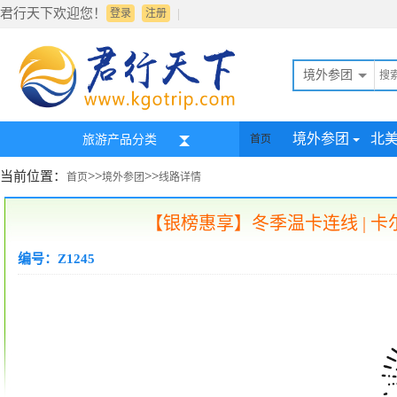
君行天下欢迎您！
|
登录
注册
境外参团
境外参团
北
旅游产品分类
首页
当前位置：
>>
>>
首页
境外参团
线路详情
【银榜惠享】冬季温卡连线 | 
编号：Z1245