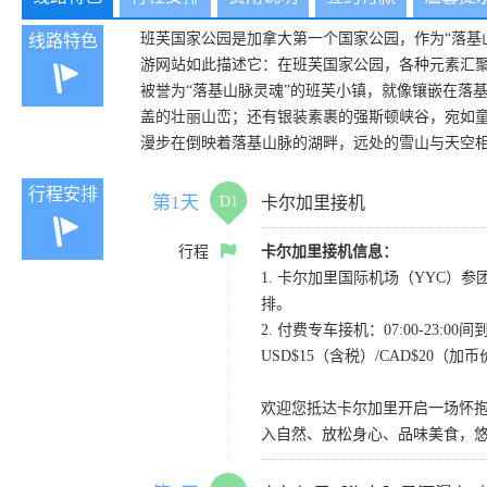
班芙国家公园是加拿大第一个国家公园，作为“落基
线路特色
游网站如此描述它：在班芙国家公园，各种元素汇
被誉为“落基山脉灵魂”的班芙小镇，就像镶嵌在落
盖的壮丽山峦；还有银装素裹的强斯顿峡谷，宛如
漫步在倒映着落基山脉的湖畔，远处的雪山与天空
行程安排
第1天
D1
卡尔加里接机
行程
卡尔加里接机信息：
1. 卡尔加里国际机场（YYC）参团当
排。
2. 付费专车接机：07:00-23
USD$15（含税）/CAD$20（
欢迎您抵达卡尔加里开启一场怀
入自然、放松身心、品味美食，