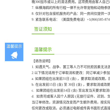
晚300加币或以上的清洁费用。这项费用由客人自
7. 纵横海鸥的所有行程一律不允许带宠物和动物参
8. 仅针对包含接机服务的产品：同一房间仅提供
9. 紧急联系电话：（美国免费电话）+1(866)585-87
签证须知
温馨提示
温馨提示
【退改说明】
1. 如遇天气、战争、罢工等人力不可抗拒因素无
2.以下情况适用于订单取消和更改：同订单减少参
a. 如果团组在出发前31日 (含) ，要求取消或
b. 在出发前15日 (含) 至 30日 (含) ，要
c. 如果团组在出发前14日 (含) 至出发当天要
d. 如贵司或客人因个人原因 (无旅行证件、迟到
当订单修改，资源情况改变而产生额外费用，按实
任何更改或取消，必须通过电邮或传真书面形式直