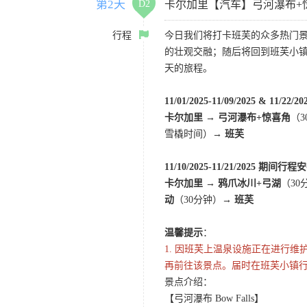
第2天
D2
卡尔加里【汽车】弓河瀑布+
行程
今日我们将打卡班芙的众多热门
的壮观交融；随后将回到班芙小
天的旅程。
11/01/2025-11/09/2025 & 11/2
卡尔加里 → 弓河瀑布+惊喜角
（
雪橇时间）→
班芙
11/10/2025-11/21/2025 期间行
卡尔加里 → 鸦爪冰川+弓湖
（30
动
（30分钟）→
班芙
温馨提示
：
1.
因班芙上温泉设施正在进行维护
再前往该景点。届时在班芙小镇行
景点介绍：
【弓河瀑布 Bow Falls】