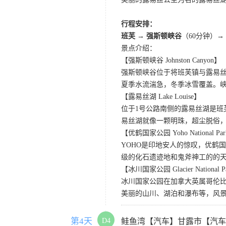
行程安排：
班芙 → 强斯顿峡谷
（60分钟）→
景点介绍：
【强斯顿峡谷 Johnston Canyon】
强斯顿峡谷位于将班芙镇与露易
夏季水流湍急，冬季冰雪覆盖。
【露易丝湖 Lake Louise】
位于1号公路南侧的露易丝湖是
易丝湖就像一颗明珠，超尘脱俗，
【优鹤国家公园 Yoho National Pa
YOHO是印地安人的惊叹，优鹤
级的化石遗迹地和鬼斧神工的的
【冰川国家公园 Glacier National P
冰川国家公园在加拿大英属哥伦比
美丽的山川、湖泊和瀑布等，风
第4天
D4
鲑鱼湾【汽车】甘露市【汽车