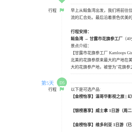
行程
早上从鲑鱼湾出发，我们将前往位于
流的汇合处。最后沿着景色优美
行程安排：
鲑鱼湾 →
甘露市花旗参工厂
（4
景点介绍：
【甘露市花旗参工厂 Kamloops Ginse
北美的花旗参原来最大的产地在
大的花旗参产地，被誉为"花旗参
第5天
D5
行程
以下是可选产品:
【金榜怡享】温哥华影视之旅 | 幻
【银榜惠享】威士拿 1日游（周二
【金榜怡享】维多利亚 1日游（已