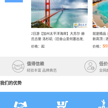
2日游【加州太平洋海岸】大苏尔·赫
就是精品 |
氏古堡·洛杉矶（旧金山圣何塞出发,
新高顶 |
洛杉矶结束）
彩穴+马
$9
价格：
起
价格：
石国家公
+锡安国家
值得信赖
低价
经验丰富 品牌典范
全网
我们的优势