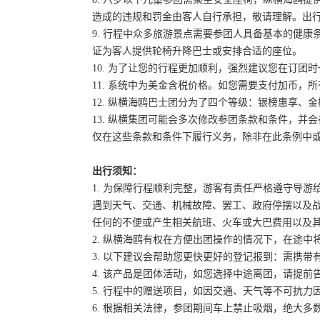
造成的违规和罚金由客人自行承担，敬请理解。出
9. 行程中众多旅游景点需要参团人具备基本的健
证为客人提供轮椅升降巴士或安排合适的座位。
10. 为了让您的行程更加顺利，强烈建议您在订
11. 系统中为美金含税价格。如您需要支付加币，所
12. 纵横海鸥巴士团分为了四个等级：银榜惠享、
13. 纵横集团可能会多次修改参团条款和条件，
仅在这些条款和条件下履行义务，除非在此条例中
出行须知：
1. 为保障行程顺利完整，游客有责任严格遵守导
遇到天气、交通、机械故障、罢工、政府停摆以及
任何的不便或产生相关航班、火车或大巴费用以及
2. 纵横海鸥有权在方便出团操作的情况下，在途
3. 以下建议会帮助您更快更好的登记报到：需携带
4. 该产品是团体活动，如您选择中途离团，请提
5. 行程中的赠送项目，如因交通、天气等不可抗
6. 根据相关法律，参团期间车上禁止吸烟，绝大