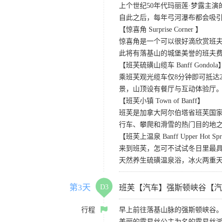
上个世纪50年代玛丽莲·梦露主演的
自此之后，每年弓河瀑布都会吸
【惊喜角 Surprise Corner 】
惊喜角是一个可以很好滴欣赏班
此将有落基山的城堡美誉的班夫
【班芙硫磺山缆车 Banff Gondola
乘班芙观光缆车仅8分钟即可抵达
景，山顶设有餐厅与互动体验厅。
【班芙小镇 Town of Banff】
班芙是加拿大阿尔伯塔省班芙国
行车、攀爬和滑雪的热门目的地
【班芙上温泉 Banff Upper Hot Spr
来到班芙，怎可不试试冬日里最
天然养生硫磺温泉浴，冰火两重
第3天
D3
班芙【汽车】强斯顿峡谷【汽
行程
早上前往落基山脉的强斯顿峡谷
美丽的露易丝公主为名的露易丝