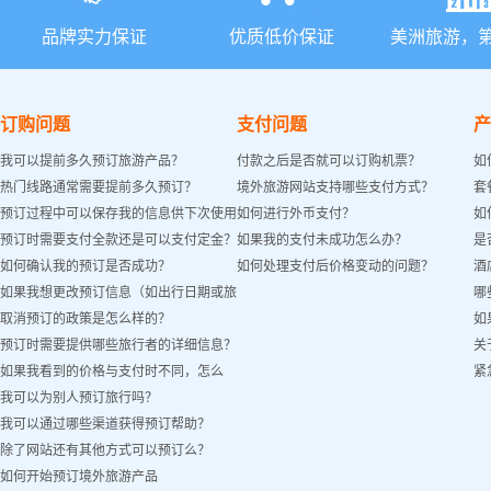
品牌实力保证
优质低价保证
美洲旅游，
订购问题
支付问题
产
我可以提前多久预订旅游产品？
付款之后是否就可以订购机票？
如
热门线路通常需要提前多久预订？
境外旅游网站支持哪些支付方式？
套
预订过程中可以保存我的信息供下次使用
如何进行外币支付？
如
预订时需要支付全款还是可以支付定金？
如果我的支付未成功怎么办？
是
吗？
如何确认我的预订是否成功？
如何处理支付后价格变动的问题？
酒
如果我想更改预订信息（如出行日期或旅
哪
取消预订的政策是怎么样的？
如
客姓名）怎么办？
预订时需要提供哪些旅行者的详细信息？
关
如果我看到的价格与支付时不同，怎么
紧
我可以为别人预订旅行吗？
办？
我可以通过哪些渠道获得预订帮助？
除了网站还有其他方式可以预订么？
如何开始预订境外旅游产品