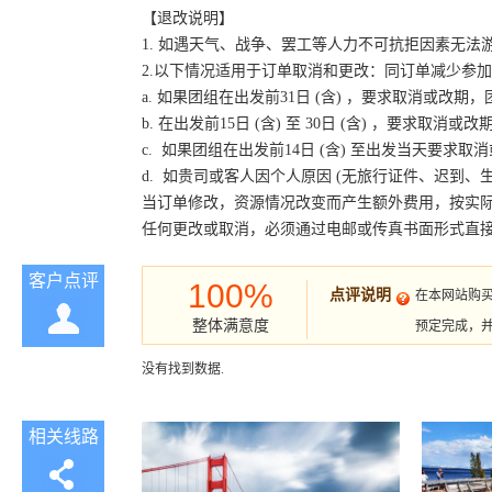
【退改说明】
1. 如遇天气、战争、罢工等人力不可抗拒因素无
2.以下情况适用于订单取消和更改：同订单减少参
a. 如果团组在出发前31日 (含) ，要求取消或
b. 在出发前15日 (含) 至 30日 (含) ，要
c. 如果团组在出发前14日 (含) 至出发当天要
d. 如贵司或客人因个人原因 (无旅行证件、迟到
当订单修改，资源情况改变而产生额外费用，按实
任何更改或取消，必须通过电邮或传真书面形式直
客户点评
100%
点评说明
在本网站购
整体满意度
预定完成，
没有找到数据.
相关线路