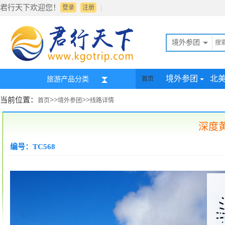
君行天下欢迎您！
|
登录
注册
境外参团
境外参团
北
旅游产品分类
首页
当前位置：
>>
>>
首页
境外参团
线路详情
深度
编号：TC568