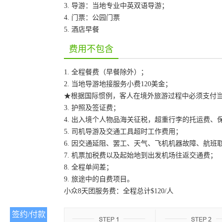
3. 导游：当地专业中英双语导游；
4. 门票：公园门票
5. 酒店早餐
费用不包含
1. 全程餐费（早餐除外）；
2. 当地导游地接服务小费120美金；
★根据国际惯例，客人在境外旅游过程中必须支付当
3. 护照及签证费；
4. 出入境个人物品海关征税，超重行李的托运费
5. 司机导游及交通工具超时工作费用；
6. 因交通延阻、罢工、天气、飞机机器故障、航
7. 机票加税费以及起始地到出发机场往返交通费；
8. 全程单间差；
9. 旅途中的自费项目。
小众8天团服务费：全程总计$120/人
签约/付款