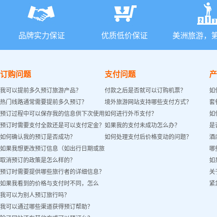
品牌实力保证
优质低价保证
美洲旅游，
订购问题
支付问题
产
我可以提前多久预订旅游产品？
付款之后是否就可以订购机票？
如
热门线路通常需要提前多久预订？
境外旅游网站支持哪些支付方式？
套
预订过程中可以保存我的信息供下次使用
如何进行外币支付？
如
预订时需要支付全款还是可以支付定金？
如果我的支付未成功怎么办？
是
吗？
如何确认我的预订是否成功？
如何处理支付后价格变动的问题？
酒
如果我想更改预订信息（如出行日期或旅
哪
取消预订的政策是怎么样的？
如
客姓名）怎么办？
预订时需要提供哪些旅行者的详细信息？
关
如果我看到的价格与支付时不同，怎么
紧
我可以为别人预订旅行吗？
办？
我可以通过哪些渠道获得预订帮助？