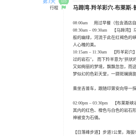
第3天
D3
马蹄湾-羚羊彩穴-布莱斯-
行程
08:00am 用过早餐（包含酒
08:30am – 09:30a
般的幽绿，河流于此在红褐色的峡
人心魄的美。
10:15am – 11:30am
过的岩石”， 而下羚羊意为“拱
又如绚丽的梦境，飘飘忽忽，而
梦似幻的色彩天堂，一撷斑斓旖
乘坐吉普车，跟随印第安向导一
02:00pm – 03:30p
其内的红色、橙色与白色的岩石
神被变为石俑。
【日落峰步道】步道1公里，海拔8