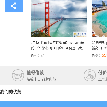
2日游【加州太平洋海岸】大苏尔·赫
就是精品 |
氏古堡·洛杉矶（旧金山圣何塞出发,
新高顶 |
洛杉矶结束）
彩穴+马
$9
价格：
起
价格：
石国家公
+锡安国家
值得信赖
低价
经验丰富 品牌典范
全网
我们的优势