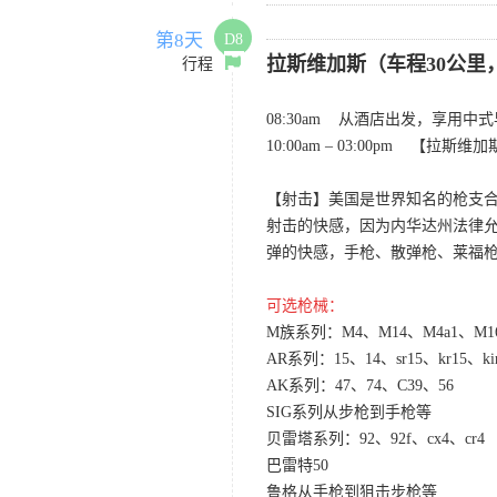
第8天
D8
拉斯维加斯（车程30公里，
行程
08:30am 从酒店出发，享用中
10:00am – 03:00pm 【拉斯维
【射击】美国是世界知名的枪支
射击的快感，因为内华达州法律
弹的快感，手枪、散弹枪、莱福枪、
可选枪械：
M族系列：M4、M14、M4a1、M1
AR系列：15、14、sr15、kr15、kir
AK系列：47、74、C39、56
SIG系列从步枪到手枪等
贝雷塔系列：92、92f、cx4、cr4
巴雷特50
鲁格从手枪到狙击步枪等