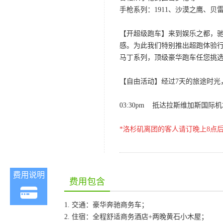
手枪系列：1911、沙漠之鹰、
【开超级跑车】来到娱乐之都，
感。为此我们特别推出超跑体验行程
马丁系列，顶级豪华跑车任您挑选，
【自由活动】经过7天的旅途时光
03:30pm 抵达拉斯维加斯国
*洛杉矶离团的客人请订晚上8点
费用说明
费用包含
1. 交通：豪华奔驰商务车；
2. 住宿：全程舒适商务酒店+两晚黄石小木屋；