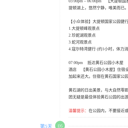
03:00pm – 06:00p
提顿湖上，悠然宁静，唯美而已
【小众体验】大提顿国家公园健
1.大提顿峰观景点
2.珍妮湖观景点
3.蛇河观景点
4.寇尔特湾健行 (约1小时，体力
07:00pm 抵达黄石公园小木屋
酒店 【黄石公园小木屋】住宿
加起来还大。住宿在黄石国家公
黄石湖的日出美景，与大自然零
团无疑是最佳体验黄石公园的出
温馨提示：
在公园内，不要接近
第5天
D5