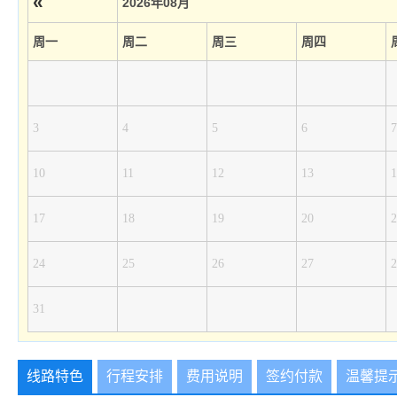
«
2026年08月
周一
周二
周三
周四
3
4
5
6
7
10
11
12
13
1
17
18
19
20
2
24
25
26
27
2
31
线路特色
行程安排
费用说明
签约付款
温馨提