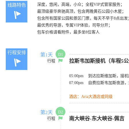
深度，悠闲，高端，小众；全程VIP式管家服务；
线路特色
最顶级豪华奔驰高顶，包含两晚黄石公园小木屋；
包含所有国家公园和景区门票，每天不早于8点出发
最优秀的导游，专属VIP体验，司导分开；
包车价格请看附件，最多坐8位客人
行程安排
第1天
D1
拉斯韦加斯接机（车程5公
行程
05:00pm 到达拉斯维加斯，接
07:00pm 自费拉斯韦加斯夜
酒店：Aria大酒店或同级
第2天
D2
南大峡谷-东大峡谷-佩吉 （
行程