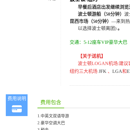
早餐后酒店出发继续浏览
波士顿游船（
50
分钟）
波
昆西市场（
50
分钟）
—来到热
以选择波士顿离团
)
。
交通：
5-
12
座车VIP豪华大巴
【关于送机】
波士顿
LOGAN
机场
:
建议
纽约三大机场
JFK
、
LGA
和
费用说明
费用包含
1.中英文双语导游
2.豪华空调大巴
3.税金