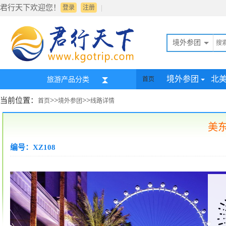
君行天下欢迎您！
|
登录
注册
境外参团
境外参团
北
旅游产品分类
首页
当前位置：
>>
>>
首页
境外参团
线路详情
美
编号：XZ108