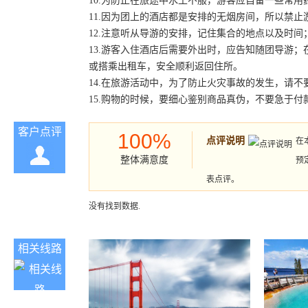
10.为防止在旅途中水土不服，游客应自备一些常用
11.因为团上的酒店都是安排的无烟房间，所以禁
12.注意听从导游的安排，记住集合的地点以及时
13.游客入住酒店后需要外出时，应告知随团导游
或搭乘出租车，安全顺利返回住所。
14.在旅游活动中，为了防止火灾事故的发生，请不
15.购物的时候，要细心鉴别商品真伪，不要急于
客户点评
100%
点评说明
在
整体满意度
预
表点评。
没有找到数据.
相关线路