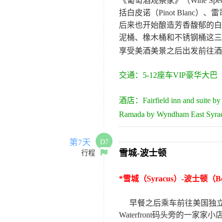
《葡萄酒观察家》（
Wine Spec
括白皮诺（
Pinot Blanc
）、雷
后来也开始酿造芳香馥郁的白
泥桶、橡木桶和不锈钢桶这三
享受美酒美景之后出发前往酒
交通：
5-
12
座车VIP豪华大巴
酒店：
Fairfield inn and suite b
Ramada by Wyndham East Syracu
第7天
D7
雪城
-
波士顿
行程
*雪城（Syracus）-波士顿（
早餐之后乘车前往美国独
Waterfront
码头旁的一家家小