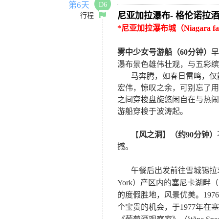
第6天
D6
尼亚加拉瀑布
-
格伦诺拉
行程
*
尼亚加拉瀑布城（
Niagara fa
雾中少女号游船（
60
分钟）
早
瀑布景色雄伟壮观，与五彩缤
马奔腾，如春日雷鸣，仅
宏伟，惊叹之余，可别忘了用
之间穿梭盘旋悠闲自在与热闹
游船穿梭于波涛起
。
【
风之洞】（约
90
分钟）
撼。
午餐后出发前往雪城锡拉
York
）产区内的塞尼卡湖畔（
的度假胜地，风景优美。
1976
个宝贵的机会，于
1977
年在塞