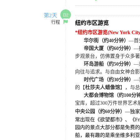
第2天
D2
行程
纽约市区游览
*
纽约市区游览
(New York Cit
华尔街（约
40
分钟）
—首
帝国大厦（约
60
分钟）
—
步观景台，仿佛置身于众多著
环岛游船（约
50
分钟）
—
向往与追求。与自由女神合影
时代广场（约
30
分钟）
—
的【
杜莎夫人蜡像馆
】，与总
大都会博物馆（约
100
分
宝库，超过
300
万件世界艺术
中央公园（
约
60
分钟）
—独家
常出现在《欲望都市》、《
Fr
园内的景点大部分都是免费的
船，最有趣的是乘坐维多利