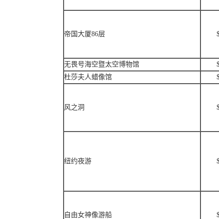
帝国大厦86层
无畏号海空暨太空博物馆
杜莎夫人蜡像馆
风之洞
纽约夜游
自由女神像游船