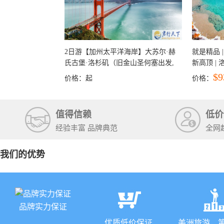
2日游【加州太平洋海岸】大苏尔·赫
就是精品 |
氏古堡·洛杉矶（旧金山圣何塞出发,
新高顶 |
洛杉矶结束）
彩穴+马
$9
价格：
起
价格：
石国家公
+锡安国家
值得信赖
低价
经验丰富 品牌典范
全网
我们的优势
品牌实力保证
优质低价保证
美洲旅游，