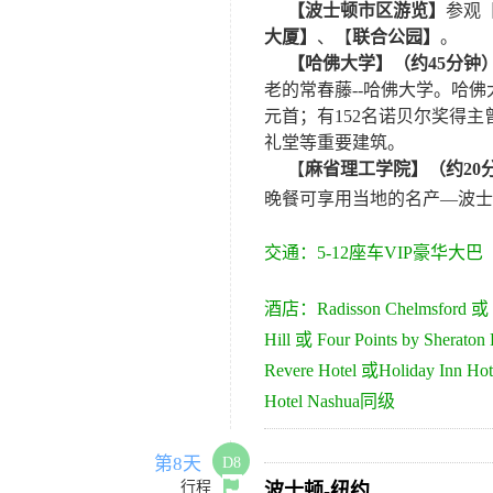
【波士顿市区游览】
参观
大厦】
、【
联合公园】
。
【哈佛大学】（约
45
分钟
老的常春藤
--
哈佛大学。哈佛
元首；有
152
名诺贝尔奖得主
礼堂等重要建筑。
【
麻省理工学院】
（约
20
晚餐可享用当地的名产—波士
交通：
5-
12
座车VIP豪华大巴
酒店：
Radisson Chelmsford
或
Hill
或
Four Points by Sheraton
Revere Hotel
或
Holiday Inn Hot
Hotel Nashua
同级
第8天
D8
行程
波士顿-纽约