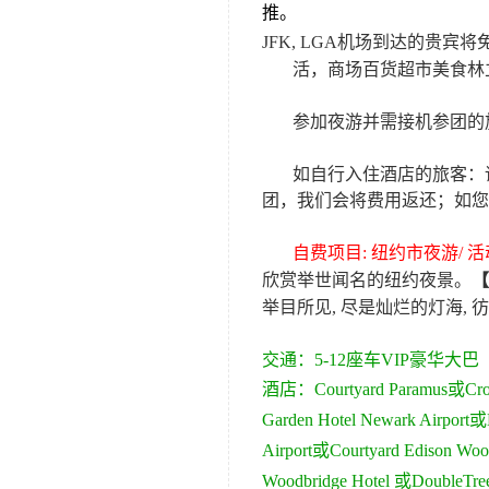
推。
JFK, LGA
机场到达的贵宾将
活，商场百货超市美食林
参加夜游并需接机参团的
如自行入住酒店的旅客：
团，我们会将费用返还；如您
自费项目
:
纽约市夜游
/
活
欣赏举世闻名的纽约夜景。
【
举目所见
,
尽是灿烂的灯海
,
彷
交通：
5-
12
座车VIP豪华大巴
酒店：
Courtyard Paramus
或
Cro
Garden Hotel Newark Airport
或
Airport
或
Courtyard Edison Woo
Woodbridge
Hotel
或
DoubleTree