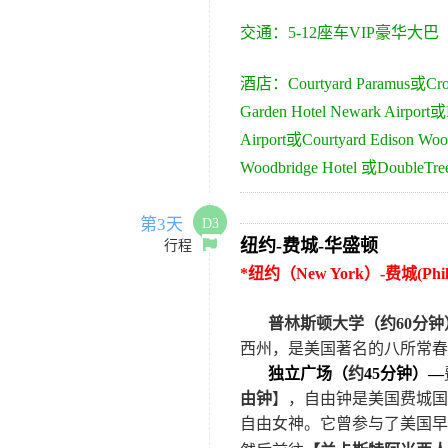
交通：
5-
12
座车VIP豪华大巴
酒店：
Courtyard Paramus
或
Cro
Garden Hotel Newark Airport
或
Airport
或
Courtyard Edison Woo
Woodbridge Hotel
或
DoubleTree
第3天
D3
纽约
-
费城
-
华盛顿
行程
*纽约（New York）-费城(Phi
普林斯顿大学（约
60
分钟
西州，是美国著名的八所常春
独立广场（
约
45
分钟）—
由钟
】，自由钟是美国费城国
自由女神。它曾参与了美国早