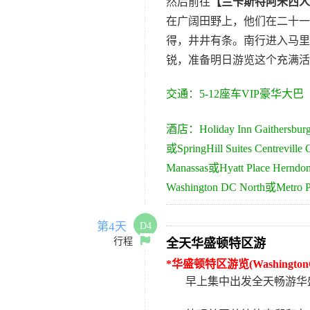
然后前往
【兰卡斯特阿米西人
在广阔田野上，他们在二十一
得，井井有条。南行进入马里
锐，准备明日游览这个充满活
交通：
5-
12
座车VIP豪华大巴
酒店：
Holiday Inn Gaithersbur
或
SpringHill Suites Centreville 
Manassas
或
Hyatt Place Herndon
Washington DC North
或
Metro P
第4天
D4
行程
全天华盛顿特区游
*
华盛顿特区游览
(Washington
早上集中出发全天畅游华