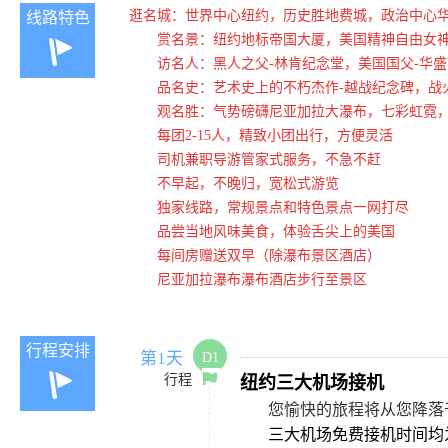
逛名城：世界中心纽约，历史胜地费城，政治中心
线路特色
赏名景：纽约地标帝国大厦，美国精神自由女
访名人：黑人之父-林肯纪念堂，美国国父-华
品名史：艺术史上的不朽杰作-越战纪念碑，战
观名胜：气势磅礴尼亚加拉大瀑布，七彩虹霓
每团2-15人，精致小团出行，方便灵活
司机兼职导游管家式服务，不急不赶
不早起，不晚归，宽松式游览
独家线路，常规景点和特色景点一网打尽
品尝当地风味美食，体验舌尖上的美国
每间房赠送双早（除瀑布景区酒店）
尼亚加拉瀑布瀑布酒店步行至景区
行程安排
第1天
D1
行程
纽约三大机场接机
您愉快的旅程将从您降落
三大机场免费接机时间均