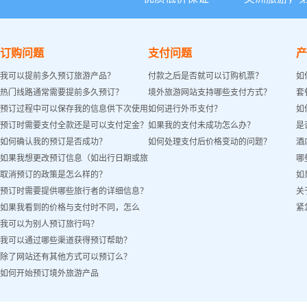
订购问题
支付问题
产
我可以提前多久预订旅游产品？
付款之后是否就可以订购机票？
如
热门线路通常需要提前多久预订？
境外旅游网站支持哪些支付方式？
套
预订过程中可以保存我的信息供下次使用
如何进行外币支付？
如
预订时需要支付全款还是可以支付定金？
如果我的支付未成功怎么办？
是
吗？
如何确认我的预订是否成功？
如何处理支付后价格变动的问题？
酒
如果我想更改预订信息（如出行日期或旅
哪
取消预订的政策是怎么样的？
如
客姓名）怎么办？
预订时需要提供哪些旅行者的详细信息？
关
如果我看到的价格与支付时不同，怎么
紧
我可以为别人预订旅行吗？
办？
我可以通过哪些渠道获得预订帮助？
除了网站还有其他方式可以预订么？
如何开始预订境外旅游产品