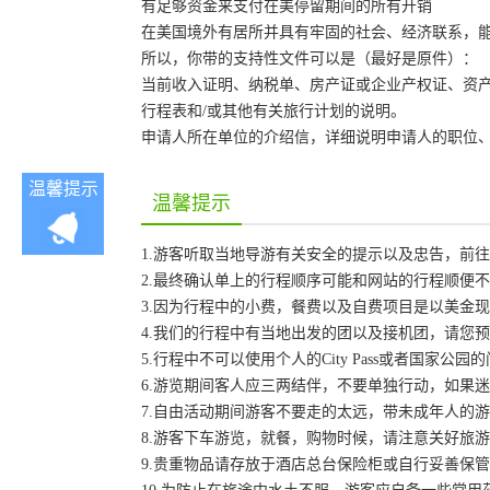
有足够资金来支付在美停留期间的所有开销
在美国境外有居所并具有牢固的社会、经济联系，
所以，你带的支持性文件可以是（最好是原件）：
当前收入证明、纳税单、房产证或企业产权证、资
行程表和/或其他有关旅行计划的说明。
申请人所在单位的介绍信，详细说明申请人的职位
温馨提示
温馨提示
1.游客听取当地导游有关安全的提示以及忠告，前
2.最终确认单上的行程顺序可能和网站的行程顺便
3.因为行程中的小费，餐费以及自费项目是以美金
4.我们的行程中有当地出发的团以及接机团，请您
5.行程中不可以使用个人的City Pass或者国家
6.游览期间客人应三两结伴，不要单独行动，如果
7.自由活动期间游客不要走的太远，带未成年人的
8.游客下车游览，就餐，购物时候，请注意关好旅
9.贵重物品请存放于酒店总台保险柜或自行妥善保