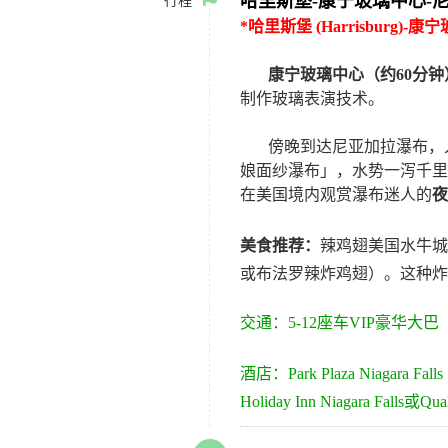
哈里斯堡
-
康宁玻璃中心
-
行程
*
哈里斯堡
(Harrisburg)-
康宁
康宁玻璃中心（约
60
分钟
制作玻璃表演技术。
傍晚到达尼亚加拉瀑布，
娘面纱瀑布」，水势一泻千里
在美国境内观赏瀑布迷人的
夜
美食推荐：
辣鸡翅美国水牛城
或
布法罗
辣炸鸡翅）。这种炸
交通：
5-
12
座车VIP豪华大巴
酒店：
Park Plaza Niagara Falls
Holiday Inn Niagara Falls
或
Qual