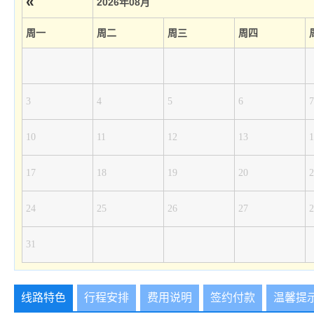
«
2026年08月
周一
周二
周三
周四
3
4
5
6
7
10
11
12
13
1
17
18
19
20
2
24
25
26
27
2
31
线路特色
行程安排
费用说明
签约付款
温馨提