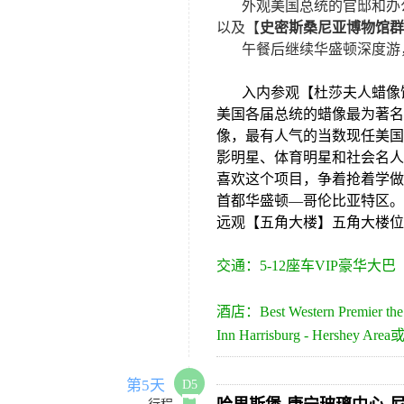
外观美国总统的官邸和办
以及【
史密斯桑尼亚博物馆群
午餐后继续华盛顿深度游
入内参观【杜莎夫人蜡像
美国各届总统的蜡像最为著名
像，最有人气的当数现任美国
影明星、体育明星和社会名人
喜欢这个项目，争着抢着学做
首都华盛顿—哥伦比亚特区。
远观【五角大楼】五角大楼位
交通：
5-
12
座车VIP豪华大巴
酒店：
Best Western Premier the
Inn Harrisburg - Hershey Area
第5天
D5