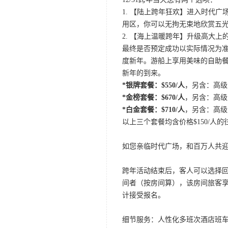
1. 【陆上跨年狂欢】进入时代
用区，你可以无拘无束地欣赏五
2. 【海上温暖跨年】升级高大上的三小时新
最终是否预定成功以实际情况为准
度新年。游船上享用美味的自助
新年的到来。
*银牌套餐：$550/人
，另含：高级
*金榜套餐：$670/人
，另含：高级
*白金套餐：$710/人
，另含：高级
以上三个套餐均含价格$150/人
如您亲临时代广场，和百万人共
跨年活动结束后，客人可以选择回酒店
间者（按房间算），该房间旅客享
计接受报名。
细节服务：人性化多班次酒店班车 