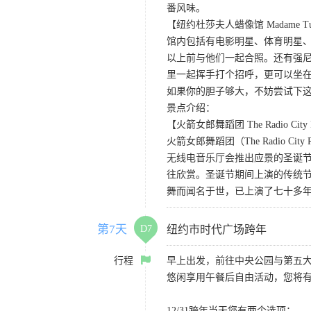
番风味。
【纽约杜莎夫人蜡像馆 Madame Tussa
馆内包括有电影明星、体育明星、
以上前与他们一起合照。还有强
里一起挥手打个招呼，更可以坐
如果你的胆子够大，不妨尝试下
景点介绍：
【火箭女郎舞蹈团 The Radio City R
火箭女郎舞蹈团（The Radio 
无线电音乐厅会推出应景的圣诞
往欣赏。圣诞节期间上演的传统节日舞台表演
舞而闻名于世，已上演了七十多
第7天
D7
纽约市时代广场跨年
行程
早上出发，前往中央公园与第五
悠闲享用午餐后自由活动，您将
12/31跨年当天您有两个选项：