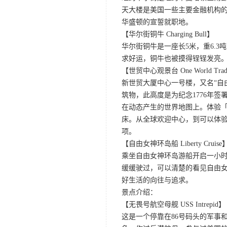
天大楼是美国一些主要金融机构
华盛顿的宣誓就职地。
【华尔街铜牛 Charging Bull】
华尔街铜牛是一座长5米，重6.
求好运，铜牛也被摸得锃锃发亮
【世贸中心观景台 One World Trade C
新世贸大厦中心一号楼，又名“自
筑物，此高度是为纪念1776年
在动态产生的世界地图上。体验
床。从全球欢迎中心，到可以体验
项。
【自由女神环岛船 Liberty Cruise
乘坐自由女神环岛游船开启一小
缓缓驶过，可以清楚的看见自由
好生活的向往与追求。
景点介绍：
【无畏号航空母舰 USS Intrepid】
这是一个停靠在86号码头的军事和