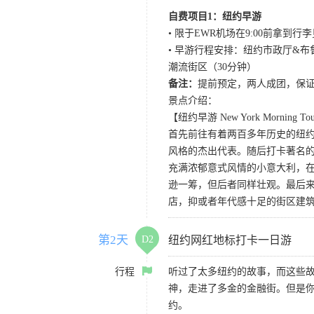
自费项目1：纽约早游
• 限于EWR机场在9:00前拿
• 早游行程安排：纽约市政厅&布
潮流街区（30分钟）
备注：
提前预定，两人成团，保
景点介绍：
【纽约早游 New York Morning To
首先前往有着两百多年历史的纽
风格的杰出代表。随后打卡著名
充满浓郁意式风情的小意大利，
逊一筹，但后者同样壮观。最后来
店，抑或者年代感十足的街区建
第2天
D2
纽约网红地标打卡一日游
行程
听过了太多纽约的故事，而这些
神，走进了多金的金融街。但是
约。