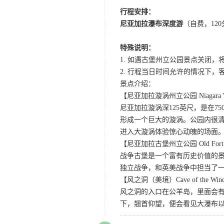
行程安排：
尼亚加拉瀑布深度游
（自费，12
特殊说明：
1. 如遇古堡州立公园景点关闭
2. 行程当日时间允许的情况下
景点介绍：
【尼亚加拉漩涡州立公园 Niagara Whirl
尼亚加拉漩涡深125英尺，是在
形成一个巨大的漩涡。公园内很
进入大漩涡体验惊心动魄的场面
【尼亚加拉古堡州立公园 Old Fort Niag
战争古堡是一个富有历史价值的
独立战争，和英美战争中担当了
【风之洞（美境）Cave of the Win
风之洞的入口在公羊岛，里面会有
下，翘首仰望，便会看见大瀑布