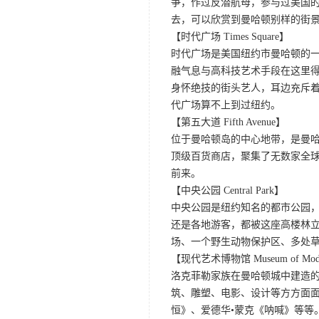
争，作过反潜航母，参与过美国的
去，可以欣赏到曼哈顿别样的街
【时代广场 Times Square】
时代广场是美国纽约市曼哈顿的一
融气息与高科技艺术手段在这里
身怀绝技的街头艺人，耳边充斥
代广场算不上到过纽约。
【第五大道 Fifth Avenue】
位于曼哈顿岛的中心地带，是曼
顶级百货商店，聚集了无数家全
前来。
【中央公园 Central Park】
中央公园是纽约知名的都市公园
还是各地游客，都被这座高楼林
场、一个野生动物保护区、多处
【现代艺术博物馆 Museum of Mode
洛克菲勒家族在曼哈顿城中建造的
筑、雕塑、电影、设计等方方面
恒》、爱德华•蒙克《呐喊》等等