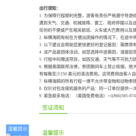
出行须知：
1. 为保障行程顺利完整，游客有责任严格遵守导
遇到天气、交通、机械故障、罢工、政府停摆以及
任何的不便或产生相关航班、火车或大巴费用以及
2. 纵横海鸥有权在方便出团操作的情况下，在途
3. 以下建议会帮助您更快更好的登记报到：需携带
4. 该产品是团体活动，如您选择中途离团，请提
5. 行程中的赠送项目，如因交通、天气等不可抗
6. 根据美国联邦法律，参团期间车上禁止吸烟，
有每晚至少250 美元的清洁费用。这项费用由客
7. 纵横海鸥的所有行程一律不允许带宠物和动物参
8. 仅针对包含接机服务的产品：同一订单仅提供
9. 紧急联系电话：（美国免费电话）+1(866)585-87
签证须知
温馨提示
温馨提示