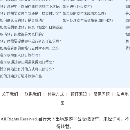
预订过程中可以保存我的信息供下次使用
如何进行外币支付？
如
预订时需要支付全款还是可以支付定金？
如果我的支付未成功怎么办？
是
吗？
如何确认我的预订是否成功？
如何处理支付后价格变动的问题？
酒
如果我想更改预订信息（如出行日期或旅
哪
取消预订的政策是怎么样的？
如
客姓名）怎么办？
预订时需要提供哪些旅行者的详细信息？
关
如果我看到的价格与支付时不同，怎么
紧
我可以为别人预订旅行吗？
办？
我可以通过哪些渠道获得预订帮助？
除了网站还有其他方式可以预订么？
如何开始预订境外旅游产品
|
|
|
|
|
关于我们
联系我们
付款方式
预订须知
常见问题
站点地
|
图
All Rights Reserved.君行天下出境旅游平台版权所有，未经许可，不
得转载。