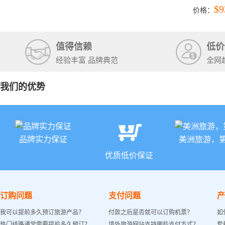
彩穴+马
$9
价格：
石国家公
+锡安国家
值得信赖
低价
经验丰富 品牌典范
全网
我们的优势
品牌实力保证
美洲旅游，
优质低价保证
订购问题
支付问题
产
我可以提前多久预订旅游产品？
付款之后是否就可以订购机票？
如
热门线路通常需要提前多久预订？
境外旅游网站支持哪些支付方式？
套