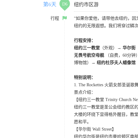
第6天
D6
纽约市区游
行程
“如果你爱他，请带他去纽约，因
纽约的无限遐想。我们将穿过鳞
行程安排：
纽约三一教堂
（外观）→
华尔街
无畏号航空母舰
（自费，60分钟
博物馆）→
纽约杜莎夫人蜡像馆
特别说明：
1. The Rockettes 火箭女郎
景点介绍：
【纽约三一教堂 Trinity Church Ne
纽约三一教堂是圣公会纽约教区的
大楼的环绕下显得格外醒目，教堂
愿和平。
【华尔街 Wall Street】
纽约华尔街是纽约市曼哈顿区南部