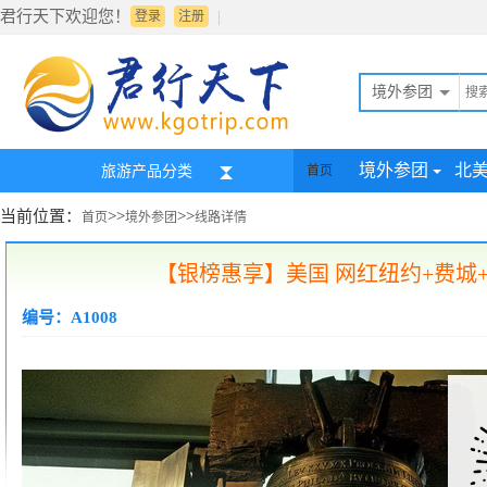
君行天下欢迎您！
|
登录
注册
境外参团
境外参团
北
旅游产品分类
首页
当前位置：
>>
>>
首页
境外参团
线路详情
【银榜惠享】美国 网红纽约+费城+华
编号：A1008