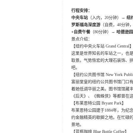
行程安排：
中央车站
（入内，20分钟）
→ 纽
罗斯福岛深度游
（自费，40分钟
+自费午餐
（80分钟）
→ 哈德逊园区 
景点介绍：
【纽约中央火车站 Grand Central
这里是世界知名的车站之一，也
取景。气势恢宏的大理石装饰、拱形
吧。
【纽约公共图书馆 New York Public 
富丽堂皇的纽约公共图书馆门口
着她低调华丽之美。图书馆馆藏丰
《后天》、《蜘蛛侠》等都曾在
【布莱恩特公园 Bryant Park】
布莱恩特公园建于1884年，为纪念诗人
约金融精英的歇脚之地。在忙碌
景地。
【蓝瓶咖啡 Blue Bottle Coffee】