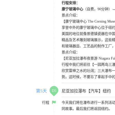
行程安排：
康宁玻璃中心
（自费，90分钟）
景点介绍：
【康宁玻璃中心 The Corning Museu
享誉中外的康宁玻璃中心位于纽
美国的地位就像景德镇瓷器在中国
精品及艺术雕刻玻璃展示，这些
和玻璃器皿、工艺品的制作工厂
景点介绍：
【尼亚加拉瀑布夜景游 Niagara Falls
行程中我们将前往【一园两岛三
欣赏雷神之水的壮阔；三大瀑布
势。这时候，不要忘了拿起手中
第5天
D5
尼亚加拉瀑布【汽车】纽约
行程
今天我们将在瀑布进行一系列活
同故事。最后我们将返回纽约。