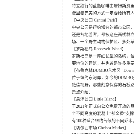
特立独行的蓝瓶咖啡由詹姆斯费里
费里曼完美的方式一定要给所有
【中央公园 Central Park】
中央公园是纽约知名的都市公园
还是各地游客，都被这座高楼林
场、一个野生动物保护区、多处
【罗斯福岛 Roosevelt Island】
罗斯福岛是一座细长型的岛屿，
要地位的建筑，并也曾是许多重
【布鲁克林DUMBO艺术区 "Down Under
位于纽约东河岸，如今的DUMB
绝佳视野，那些刻意保存的石板
景点介绍：
【悬浮公园 Little Island】
于2021年正式向公众免费开放
个不同高度的混凝土“郁金香”支
有100种适合纽约气候的不同乔
【切尔西市场 Chelsea Market】