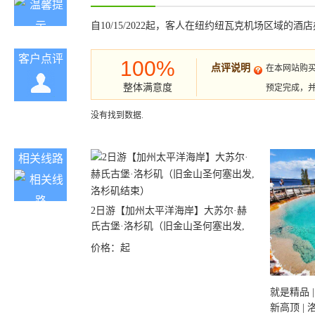
自10/15/2022起，客人在纽约纽瓦克机场区域的酒店办
客户点评
100%
点评说明
在本网站购
整体满意度
预定完成，
没有找到数据.
相关线路
2日游【加州太平洋海岸】大苏尔·赫
氏古堡·洛杉矶（旧金山圣何塞出发,
洛杉矶结束）
价格：
起
就是精品 |
新高顶 |