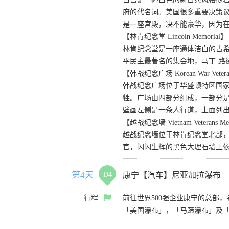
府的代名词。美国很多重要决策
是一座宫殿，决不能豪华，因为
【林肯纪念堂 Lincoln Memorial】
林肯纪念堂是一座通体洁白的古希
平民主最著名的集会地，马丁·路
【韩战纪念广场 Korean War Veteran
韩战纪念广场位于华盛顿特区国家广
牲。广场由四部分组成，一部分是
壁画左侧是一条人行道，上面列出
【越战纪念墙 Vietnam Veterans Me
越战纪念墙位于林肯纪念堂北部，
官，闪闪生辉的黑色大理石墙上依每
第4天
D4
康宁【汽车】尼亚加拉瀑布
行程
前往世界500强企业康宁的总部
「美国瀑布」，「马蹄瀑布」及