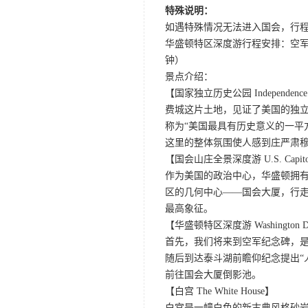
特殊说明：
如遇特殊情况无法进入国会，行
华盛顿特区深度游行程安排：空军纪
钟）
景点介绍：
【国家独立历史公园 Independence Nati
费城这片土地，见证了美国的独
称为“美国最具有历史意义的一平
这里的整体氛围使人感到庄严肃
【国会山庄全景深度游 U.S. Capitol I
作为美国的政治中心，华盛顿拥
区的几何中心——国会大厦，行
最高象征。
【华盛顿特区深度游 Washington D.C.
首先，我们将来到空军纪念碑，是
随后到达泰斗湖前瞻仰纪念提出“
前往国会大厦倒影池。
【白宫 The White House】
白宫是一幢白色的新古典风格砂岩