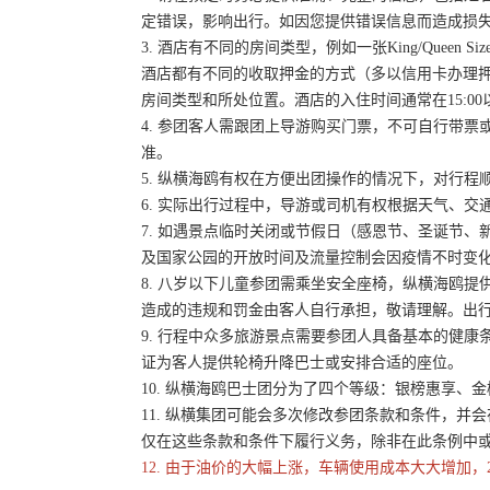
定错误，影响出行。如因您提供错误信息而造成损
3. 酒店有不同的房间类型，例如一张King/Queen
酒店都有不同的收取押金的方式（多以信用卡办理
房间类型和所处位置。酒店的入住时间通常在15:00
4. 参团客人需跟团上导游购买门票，不可自行带票或
准。
5. 纵横海鸥有权在方便出团操作的情况下，对行
6. 实际出行过程中，导游或司机有权根据天气、
7. 如遇景点临时关闭或节假日（感恩节、圣诞节
及国家公园的开放时间及流量控制会因疫情不时变
8. 八岁以下儿童参团需乘坐安全座椅，纵横海鸥提
造成的违规和罚金由客人自行承担，敬请理解。出
9. 行程中众多旅游景点需要参团人具备基本的健
证为客人提供轮椅升降巴士或安排合适的座位。
10. 纵横海鸥巴士团分为了四个等级：银榜惠享、
11. 纵横集团可能会多次修改参团条款和条件，
仅在这些条款和条件下履行义务，除非在此条例中
12. 由于油价的大幅上涨，车辆使用成本大大增加，