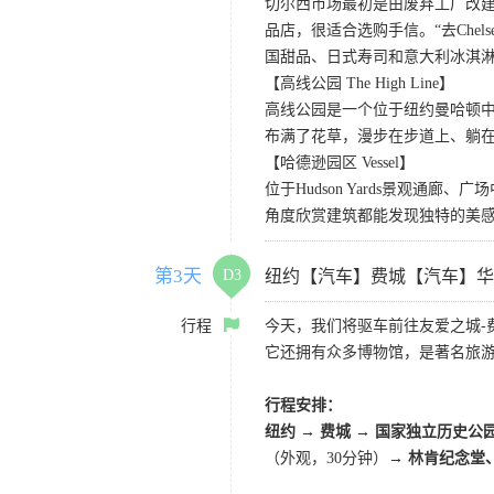
切尔西市场最初是由废弃工厂改
品店，很适合选购手信。“去Chel
国甜品、日式寿司和意大利冰淇
【高线公园 The High Line】
高线公园是一个位于纽约曼哈顿中
布满了花草，漫步在步道上、躺
【哈德逊园区 Vessel】
位于Hudson Yards景观通
角度欣赏建筑都能发现独特的美
第3天
D3
纽约【汽车】费城【汽车】华
行程
今天，我们将驱车前往友爱之城-
它还拥有众多博物馆，是著名旅
行程安排：
纽约 → 费城 → 国家独立历史公
（外观，30分钟）
→ 林肯纪念堂