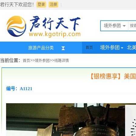
君行天下欢迎您！
|
登录
注册
境外参团
境外参团
北
旅游产品分类
首页
当前位置：
>>
>>
首页
境外参团
线路详情
【银榜惠享】美国
编号：A1121