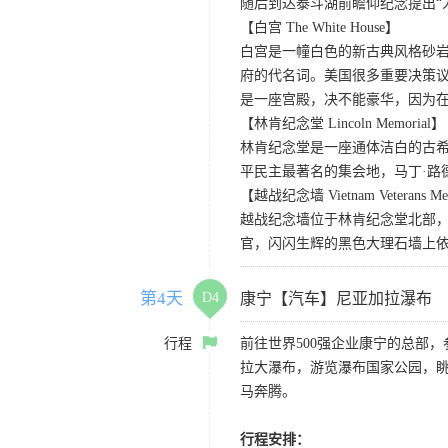
随后到达泰斗湖前瞻仰纪念提出“
【白宫 The White House】
白宫是一幢白色的新古典风格砂岩
府的代名词。美国很多重要决策
是一座宫殿，决不能豪华，因为
【林肯纪念堂 Lincoln Memorial】
林肯纪念堂是一座通体洁白的古希
平民主最著名的集会地，马丁·路
【越战纪念墙 Vietnam Veterans Me
越战纪念墙位于林肯纪念堂北部，
官，闪闪生辉的黑色大理石墙上依每
第4天
D4
康宁【汽车】尼亚加拉瀑布
行程
前往世界500强企业康宁的总部
拉大瀑布，游览瀑布国家公园，
马奔腾。
行程安排：