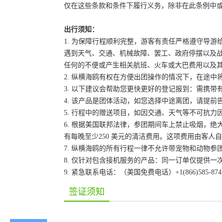
仅在这些条款和条件下履行义务，除非在此条例中
出行须知：
1. 为保障行程顺利完整，游客有责任严格遵守导
遇到天气、交通、机械故障、罢工、政府停摆以及
任何的不便或产生相关航班、火车或大巴费用以及
2. 纵横海鸥有权在方便出团操作的情况下，在途
3. 以下建议会帮助您更快更好的登记报到：需携带
4. 该产品是团体活动，如您选择中途离团，请提
5. 行程中的赠送项目，如因交通、天气等不可抗
6. 根据美国联邦法律，参团期间车上禁止吸烟，
有每晚至少250 美元的清洁费用。这项费用由客
7. 纵横海鸥的所有行程一律不允许带宠物和动物参
8. 仅针对包含接机服务的产品：同一订单仅提供
9. 紧急联系电话：（美国免费电话）+1(866)585-87
签证须知