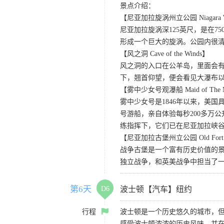
景点介绍：
【尼亚加拉旋涡州立公园 Niagara Whirl
尼亚加拉旋涡深125英尺，是在
形成一个巨大的旋涡。公园内很
【风之洞 Cave of the Winds】
风之洞的入口在公羊岛，里面会有
下，翘首仰望，便会看见大瀑布
【雾中少女号观瀑船 Maid of The M
雾中少女号是1846年以来，美
号游船，亲自体验每秒200多万
练指挥下，它们已在尼亚加拉峡谷
【尼亚加拉古堡州立公园 Old Fort Niag
战争古堡是一个富有历史价值的
独立战争，和英美战争中担当了
第6天
D6
波士顿【汽车】纽约
行程
波士顿是一个历史悠久的城市，
感受波士顿浓浓的历史风味。并