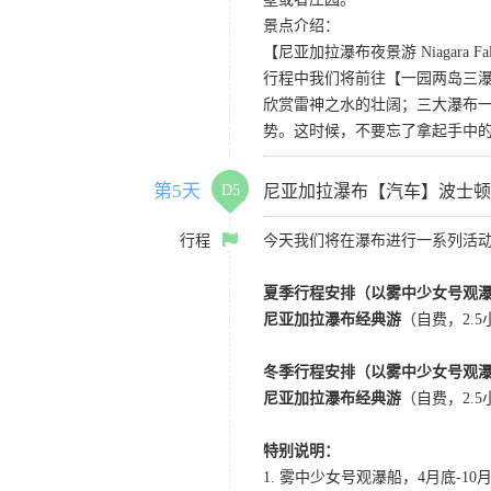
景点介绍：
【尼亚加拉瀑布夜景游 Niagara Falls 
行程中我们将前往【一园两岛三
欣赏雷神之水的壮阔；三大瀑布
势。这时候，不要忘了拿起手中
第5天
D5
尼亚加拉瀑布【汽车】波士顿
行程
今天我们将在瀑布进行一系列活
夏季行程安排（以雾中少女号观
尼亚加拉瀑布经典游
（自费，2.
冬季行程安排（以雾中少女号观
尼亚加拉瀑布经典游
（自费，2.
特别说明：
1. 雾中少女号观瀑船，4月底