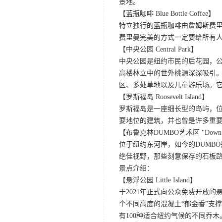
景地。
【蓝瓶咖啡 Blue Bottle Coffee】
特立独行的蓝瓶咖啡由詹姆斯费里
费里曼完美的方式一定要给所有
【中央公园 Central Park】
中央公园是纽约市民的后花园，
高楼林立中的世外桃源深深吸引
区、多处草地以及儿童游乐场。
【罗斯福岛 Roosevelt Island】
罗斯福岛是一座细长型的岛屿，
要地位的建筑，并也曾是许多重
【布鲁克林DUMBO艺术区 "Down Under 
位于纽约东河岸，如今的DUMB
绝佳视野，那些刻意保存的石板
景点介绍：
【悬浮公园 Little Island】
于2021年正式向公众免费开放
个不同高度的混凝土“郁金香”支
有100种适合纽约气候的不同乔