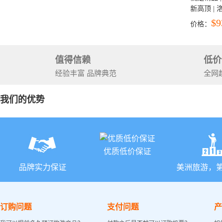
新高顶 |
彩穴+马
$9
价格：
石国家公
+锡安国家
值得信赖
低价
经验丰富 品牌典范
全网
我们的优势
优质低价保证
品牌实力保证
美洲旅游，
订购问题
支付问题
产