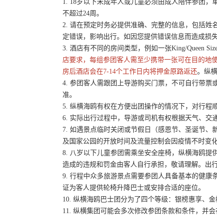
1. 18岁以下未成年人或儿童必须由成人陪伴参
不超过24周。
2. 请在预定时务必提供准确、完整的信息，包括
定错误，影响出行。如因您提供错误信息而造成损
3. 酒店有不同的房间类型，例如一张King/Queen 
店要求，每组参团客人需至少携带一张可在目的地
房后酒店会在7-14个工作日内将押金原路返还
。纵横
4. 参团客人需跟团上导游购买门票，不可自行带票或
准。
5. 纵横海鸥有权在方便出团操作的情况下，对行
6. 实际出行过程中，导游或司机有权根据天气、
7. 如遇景点临时关闭或节假日（感恩节、圣诞节
及国家公园的开放时间及流量控制会因疫情不时变
8. 八岁以下儿童参团需乘坐安全座椅，纵横海鸥提
造成的违规和罚金由客人自行承担，敬请理解。出
9. 行程中众多旅游景点需要参团人具备基本的健
证为客人提供轮椅升降巴士或安排合适的座位。
10. 纵横海鸥巴士团分为了四个等级：银榜惠享、
11. 纵横集团可能会多次修改参团条款和条件，