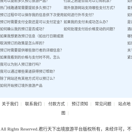
我可以提前多久预订旅游产品？
付款之后是否就可以订购机票？
如
热门线路通常需要提前多久预订？
境外旅游网站支持哪些支付方式？
套
预订过程中可以保存我的信息供下次使用
如何进行外币支付？
如
预订时需要支付全款还是可以支付定金？
如果我的支付未成功怎么办？
是
吗？
如何确认我的预订是否成功？
如何处理支付后价格变动的问题？
酒
如果我想更改预订信息（如出行日期或旅
哪
取消预订的政策是怎么样的？
如
客姓名）怎么办？
预订时需要提供哪些旅行者的详细信息？
关
如果我看到的价格与支付时不同，怎么
紧
我可以为别人预订旅行吗？
办？
我可以通过哪些渠道获得预订帮助？
除了网站还有其他方式可以预订么？
如何开始预订境外旅游产品
|
|
|
|
|
关于我们
联系我们
付款方式
预订须知
常见问题
站点地
|
图
All Rights Reserved.君行天下出境旅游平台版权所有，未经许可，不