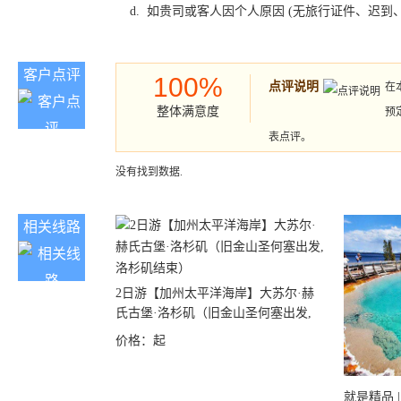
d. 如贵司或客人因个人原因 (无旅行证件、迟
客户点评
100%
点评说明
在
整体满意度
预
表点评。
没有找到数据.
相关线路
2日游【加州太平洋海岸】大苏尔·赫
氏古堡·洛杉矶（旧金山圣何塞出发,
洛杉矶结束）
价格：
起
就是精品 |