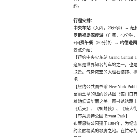
约。
行程安排：
中央车站
（入内，20分钟）
→ 纽
罗斯福岛深度游
（自费，40分钟
+自费午餐
（80分钟）
→ 哈德逊园区 
景点介绍：
【纽约中央火车站 Grand Central Te
这里是世界知名的车站之一，也
取景。气势恢宏的大理石装饰、拱形
吧。
【纽约公共图书馆 New York Public 
富丽堂皇的纽约公共图书馆门口
着她低调华丽之美。图书馆馆藏丰
《后天》、《蜘蛛侠》、《唐人
【布莱恩特公园 Bryant Park】
布莱恩特公园建于1884年，为纪念诗人
约金融精英的歇脚之地。在忙碌