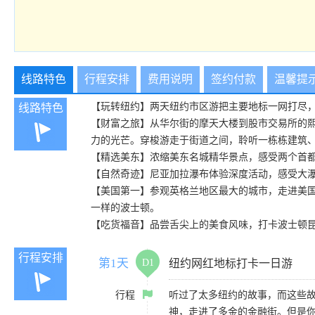
线路特色
行程安排
费用说明
签约付款
温馨提
【玩转纽约】两天纽约市区游把主要地标一网打尽
线路特色
【财富之旅】从华尔街的摩天大楼到股市交易所的
力的光芒。穿梭游走于街道之间，聆听一栋栋建筑
【精选美东】浓缩美东名城精华景点，感受两个首
【自然奇迹】尼亚加拉瀑布体验深度活动，感受大
【美国第一】参观英格兰地区最大的城市，走进美国
一样的波士顿。
【吃货福音】品尝舌尖上的美食风味，打卡波士顿
行程安排
第1天
D1
纽约网红地标打卡一日游
行程
听过了太多纽约的故事，而这些
神，走进了多金的金融街。但是