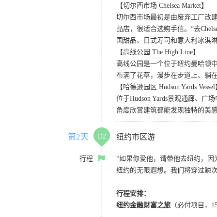
【切尔西市场 Chelsea Market】
切尔西市场最初是由废弃工厂改
品店，很适合选购手信。“去Chel
国甜品、日式寿司和意大利冰淇
【高线公园 The High Line】
高线公园是一个位于纽约曼哈顿中
布满了花草，漫步在步道上、躺
【哈德逊园区 Hudson Yards Vesse
位于Hudson Yards景观通
角度欣赏建筑都能发现独特的美
第2天
D2
纽约市区游
行程
“如果你爱他，请带他去纽约，因
纽约的无限遐想。我们将穿过鳞
行程安排：
纽约金融财富之旅
（必付项目，1