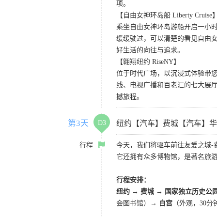
项。
【自由女神环岛船 Liberty Cruise
乘坐自由女神环岛游船开启一小
缓缓驶过，可以清楚的看见自由
好生活的向往与追求。
【翱翔纽约 RiseNY】
位于时代广场，以沉浸式体验带
线、电视广播和百老汇的七大展厅
撼旅程。
第3天
D3
纽约【汽车】费城【汽车】华
行程
今天，我们将驱车前往友爱之城-
它还拥有众多博物馆，是著名旅
行程安排：
纽约 → 费城 → 国家独立历史公
会图书馆）
→ 白宫
（外观，30分