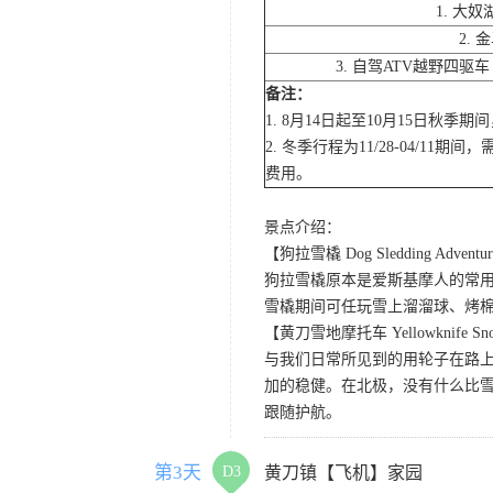
1. 大
2.
3. 自驾ATV越野四驱
备注：
1. 8月14日起至10月15日秋
2. 冬季行程为11/28-04
费用。
景点介绍：
【狗拉雪橇 Dog Sledding Adventu
狗拉雪橇原本是爱斯基摩人的常
雪橇期间可任玩雪上溜溜球、烤棉花糖
【黄刀雪地摩托车 Yellowknife Sno
与我们日常所见到的用轮子在路
加的稳健。在北极，没有什么比
跟随护航。
第3天
D3
黄刀镇【飞机】家园