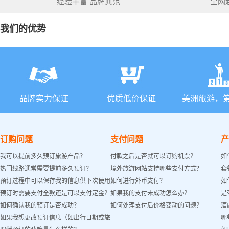
经验丰富 品牌典范
全网
我们的优势
品牌实力保证
优质低价保证
美洲旅游，
订购问题
支付问题
产
我可以提前多久预订旅游产品？
付款之后是否就可以订购机票？
如
热门线路通常需要提前多久预订？
境外旅游网站支持哪些支付方式？
套
预订过程中可以保存我的信息供下次使用
如何进行外币支付？
如
预订时需要支付全款还是可以支付定金？
如果我的支付未成功怎么办？
是
吗？
如何确认我的预订是否成功？
如何处理支付后价格变动的问题？
酒
如果我想更改预订信息（如出行日期或旅
哪