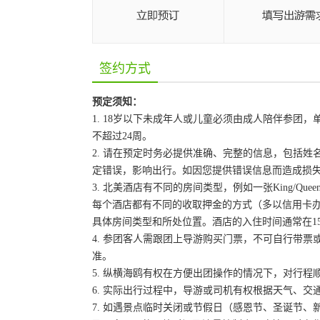
签约方式
预定须知：
1. 18岁以下未成年人或儿童必须由成人陪伴参
不超过24周。
2. 请在预定时务必提供准确、完整的信息，包括
定错误，影响出行。如因您提供错误信息而造成损
3. 北美酒店有不同的房间类型，例如一张King/Que
每个酒店都有不同的收取押金的方式（多以信用卡
具体房间类型和所处位置。酒店的入住时间通常在15:
4. 参团客人需跟团上导游购买门票，不可自行带票或
准。
5. 纵横海鸥有权在方便出团操作的情况下，对行
6. 实际出行过程中，导游或司机有权根据天气、
7. 如遇景点临时关闭或节假日（感恩节、圣诞节