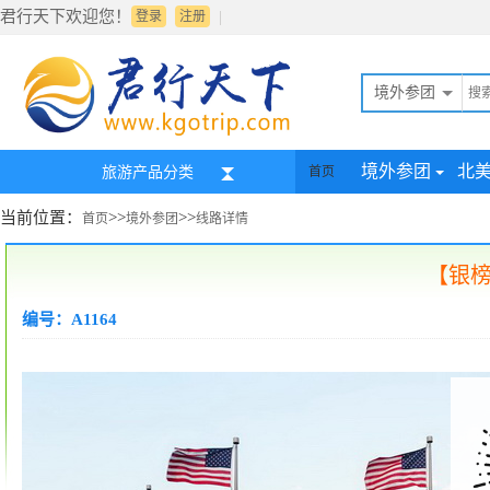
君行天下欢迎您！
|
登录
注册
境外参团
境外参团
北
旅游产品分类
首页
当前位置：
>>
>>
首页
境外参团
线路详情
【银
编号：A1164