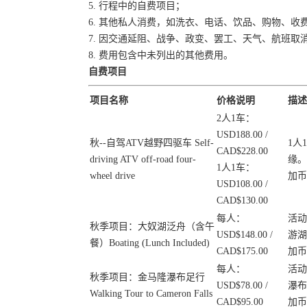
5. 行程中的自费项目；
6. 其他私人消费，如洗衣、电话、饮品、购物、收
7. 因交通延阻、战争、政变、罢工、天气、航班
8. 费用包含中未列出的其他费用。
自费项目
项目名称
价格说明
描述
2人1车：
USD188.00 /
秋--自驾ATV越野四驱车 Self-
1人
CAD$228.00
driving ATV off-road four-
缘。
1人1车：
wheel drive
加币
USD108.00 /
CAD$130.00
每人：
活动
秋季项目：大奴湖泛舟（含午
USD$148.00 /
游湖
餐）Boating (Lunch Included)
CAD$175.00
加币
每人：
活动
秋季项目：金马隆瀑布足行
USD$78.00 /
瀑布
Walking Tour to Cameron Falls
CAD$95.00
加币