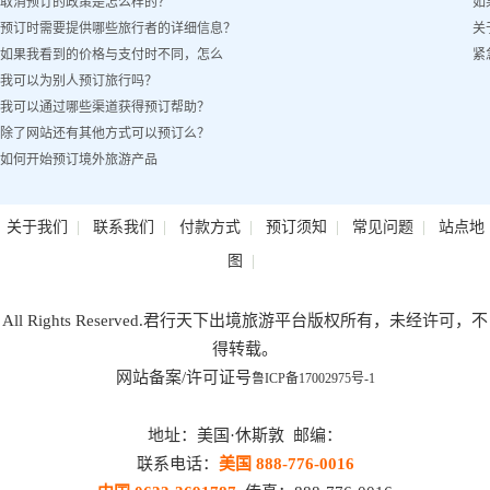
取消预订的政策是怎么样的？
如
客姓名）怎么办？
预订时需要提供哪些旅行者的详细信息？
关
如果我看到的价格与支付时不同，怎么
紧
我可以为别人预订旅行吗？
办？
我可以通过哪些渠道获得预订帮助？
除了网站还有其他方式可以预订么？
如何开始预订境外旅游产品
|
|
|
|
|
关于我们
联系我们
付款方式
预订须知
常见问题
站点地
|
图
All Rights Reserved.君行天下出境旅游平台版权所有，未经许可，不
得转载。
网站备案/许可证号
鲁ICP备17002975号-1
地址：美国·休斯敦 邮编：
联系电话：
美国 888-776-0016