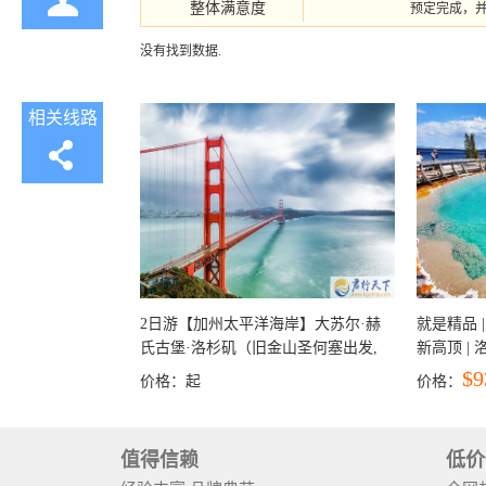
整体满意度
预定完成，
没有找到数据.
相关线路
2日游【加州太平洋海岸】大苏尔·赫
就是精品 |
氏古堡·洛杉矶（旧金山圣何塞出发,
新高顶 |
洛杉矶结束）
彩穴+马
$9
价格：
起
价格：
石国家公
+锡安国家
值得信赖
低价