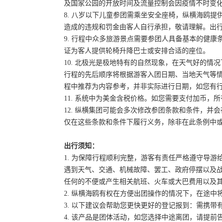
及国家公园的开放时间及流量控制会因疫情不时变
8. 八岁以下儿童参团需乘坐安全座椅，纵横海鸥提
造成的违规和罚金由客人自行承担，敬请理解。出
9. 行程中众多旅游景点需要参团人具备基本的健
证为客人提供轮椅升降巴士或安排合适的座位。
10. 北极光是极地特有的自然现象，在天气好的
行程的先后顺序将根据游客入团日期、当地天气等
程中推荐为内容参考，并非实际进行日期，如您有
11. 系统中为美金含税价格。如您需要支付加币，所
12. 纵横集团可能会多次修改参团条款和条件，
仅在这些条款和条件下履行义务，除非在此条例中
出行须知：
1. 为保障行程顺利完整，游客有责任严格遵守导
遇到天气、交通、机械故障、罢工、政府停摆以及
任何的不便或产生相关航班、火车或大巴费用以及
2. 纵横海鸥有权在方便出团操作的情况下，在途
3. 以下建议会帮助您更快更好的登记报到：需携带
4. 该产品是团体活动，如您选择中途离团，请提