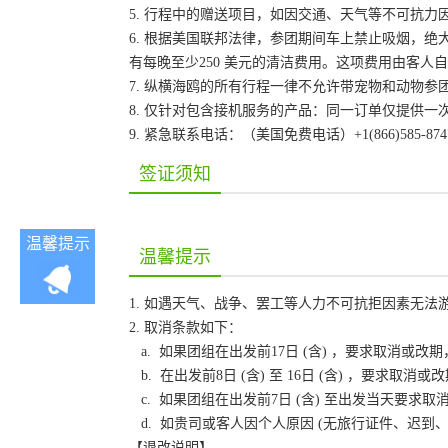
5. 行程中的赠送项目，如因交通、天气等不可抗
6. 根据美国联邦法律，参团期间车上禁止吸烟，
有每晚至少250 美元的清洁费用。这项费用由客
7. 纵横海鸥的所有行程一律不允许带宠物和动物参
8. 仅针对包含接机服务的产品：同一订单仅提供
9. 紧急联系电话：（美国免费电话）+1(866)585-87
签证须知
温馨提示
温馨提示
1. 如遇天气、战争、罢工等人力不可抗拒因素无
2. 取消条款如下：
a. 如果团组在出发前17日 (含) ，要求取消
b. 在出发前8日 (含) 至 16日 (含) ，要
c. 如果团组在出发前7日 (含) 至出发当天要
d. 如贵司或客人因个人原因 (无旅行证件、迟
【退改说明】