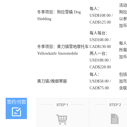
活动
每人：
冬季项目：狗拉雪橇 Dog
狗拉
USD$108.00 /
Sledding
以参
CAD$125.00
加币
每人每台：
USD108.00 /
每人
冬季项目：黄刀镇雪地摩托车
CAD$130.00
所需
Yellowknife Snowmobile
两人一台：
加币
USD188.00 /
CAD$228.00
每人：
包括
黄刀镇2晚御寒服
USD$58.00 /
加币
CAD$75.00
含联
签约/付款