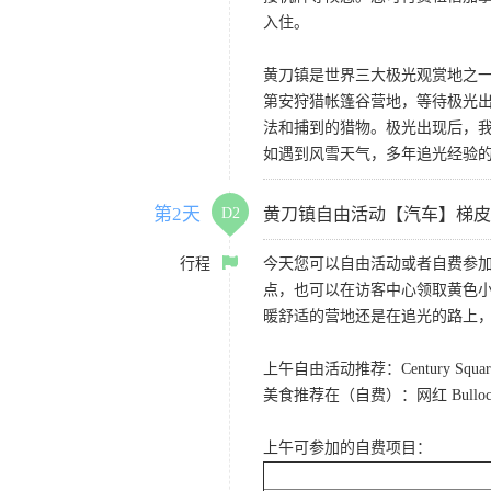
入住。
黄刀镇是世界三大极光观赏地之一
第安狩猎帐篷谷营地，等待极光
法和捕到的猎物。极光出现后，
如遇到风雪天气，多年追光经验
第2天
D2
黄刀镇自由活动【汽车】梯皮
行程
今天您可以自由活动或者自费参加
点，也可以在访客中心领取黄色
暖舒适的营地还是在追光的路上
上午自由活动推荐：Century Sq
美食推荐在（自费）：网红 Bull
上午可参加的自费项目：