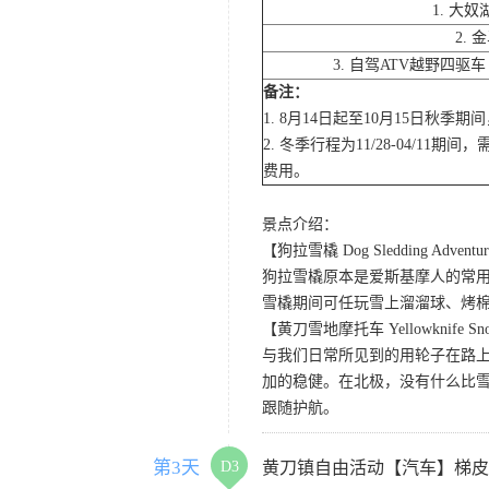
1. 大
2.
3. 自驾ATV越野四驱
备注：
1. 8月14日起至10月15日秋
2. 冬季行程为11/28-04
费用。
景点介绍：
【狗拉雪橇 Dog Sledding Adventu
狗拉雪橇原本是爱斯基摩人的常
雪橇期间可任玩雪上溜溜球、烤棉花糖
【黄刀雪地摩托车 Yellowknife Sno
与我们日常所见到的用轮子在路
加的稳健。在北极，没有什么比
跟随护航。
第3天
D3
黄刀镇自由活动【汽车】梯皮