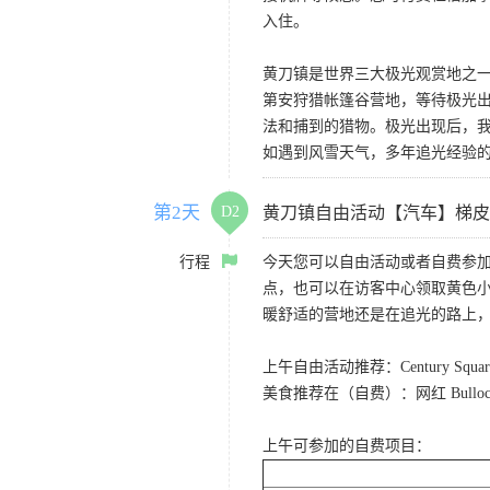
入住。
黄刀镇是世界三大极光观赏地之一
第安狩猎帐篷谷营地，等待极光
法和捕到的猎物。极光出现后，
如遇到风雪天气，多年追光经验
第2天
D2
黄刀镇自由活动【汽车】梯皮
行程
今天您可以自由活动或者自费参加
点，也可以在访客中心领取黄色
暖舒适的营地还是在追光的路上
上午自由活动推荐：Century Sq
美食推荐在（自费）：网红 Bull
上午可参加的自费项目：