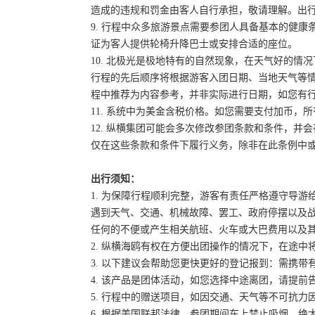
造成的违规和罚金由客人自行承担，敬请理解。出
9. 行程中众多旅游景点需要参团人具备基本的健
证为客人提供轮椅升降巴士或安排合适的座位。
10. 北极光是极地特有的自然现象，在天气好的
行程的先后顺序将根据游客入团日期、当地天气等
程中推荐为内容参考，并非实际进行日期，如您有
11. 系统中为美金含税价格。如您需要支付加币，所
12. 纵横集团可能会多次修改参团条款和条件，
仅在这些条款和条件下履行义务，除非在此条例中
出行须知：
1. 为保障行程顺利完整，游客有责任严格遵守导
遇到天气、交通、机械故障、罢工、政府停摆以及
任何的不便或产生相关航班、火车或大巴费用以及
2. 纵横海鸥有权在方便出团操作的情况下，在途
3. 以下建议会帮助您更快更好的登记报到：需携带
4. 该产品是团体活动，如您选择中途离团，请提
5. 行程中的赠送项目，如因交通、天气等不可抗
6. 根据美国联邦法律，参团期间车上禁止吸烟，