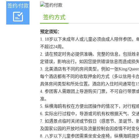
签约/付款
签约方式
预定须知：
1. 18岁以下未成年人或儿童必须由成人陪伴参
不超过24周。
2. 请在预定时务必提供准确、完整的信息，包括
定错误，影响出行。如因您提供错误信息而造成损
3. 北美酒店有不同的房间类型，例如一张King/Que
每个酒店都有不同的收取押金的方式（多以信用卡
具体房间类型和所处位置。酒店的入住时间通常在15:
4. 参团客人需跟团上导游购买门票，不可自行带票或
准。
5. 纵横海鸥有权在方便出团操作的情况下，对行
6. 实际出行过程中，导游或司机有权根据天气、
7. 如遇景点临时关闭或节假日（感恩节、圣诞节
及国家公园的开放时间及流量控制会因疫情不时变
8. 八岁以下儿童参团需乘坐安全座椅，纵横海鸥提