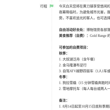
行程
今天白天您将在黄刀镇享受悠闲
夜幕降临时，为避免城市光害，我
旁，不喜欢追光的客人，也可选
自由活动好去处：
博物馆旁各部落旗
美食推荐（自费）：
Gold Ra
可参加的自费项目：
秋季：
1. 大奴湖泛舟（含午餐）
2. 金马隆瀑布足行
3. 自驾ATV越野四驱车（1人1
冬季：
1. 狗拉雪橇（15 分钟雪橇奔
2. 雪地摩托车（每人每台或两
备注：
1. 8月14日起至10月15日底