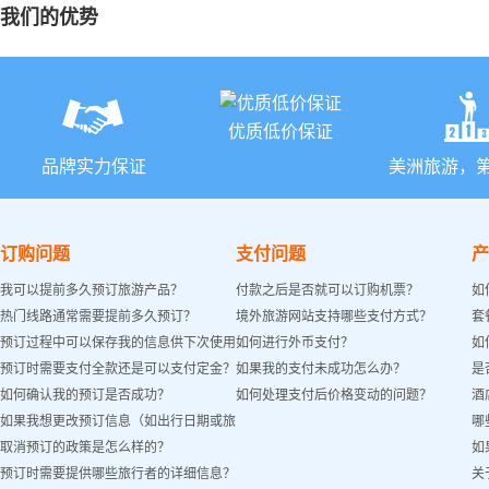
我们的优势
优质低价保证
品牌实力保证
美洲旅游，
订购问题
支付问题
产
我可以提前多久预订旅游产品？
付款之后是否就可以订购机票？
如
热门线路通常需要提前多久预订？
境外旅游网站支持哪些支付方式？
套
预订过程中可以保存我的信息供下次使用
如何进行外币支付？
如
预订时需要支付全款还是可以支付定金？
如果我的支付未成功怎么办？
是
吗？
如何确认我的预订是否成功？
如何处理支付后价格变动的问题？
酒
如果我想更改预订信息（如出行日期或旅
哪
取消预订的政策是怎么样的？
如
客姓名）怎么办？
预订时需要提供哪些旅行者的详细信息？
关