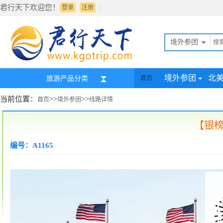
君行天下欢迎您！
|
登录
注册
境外参团
境外参团
北
旅游产品分类
首页
当前位置：
>>
>>
首页
境外参团
线路详情
【银
编号：A1165