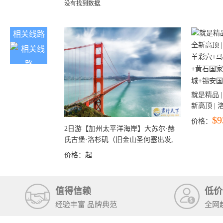
没有找到数据.
相关线路
就是精品 |
新高顶 |
彩穴+马
$9
价格：
石国家公
2日游【加州太平洋海岸】大苏尔·赫
+锡安国家
氏古堡·洛杉矶（旧金山圣何塞出发,
洛杉矶结束）
价格：
起
值得信赖
低价
经验丰富 品牌典范
全网