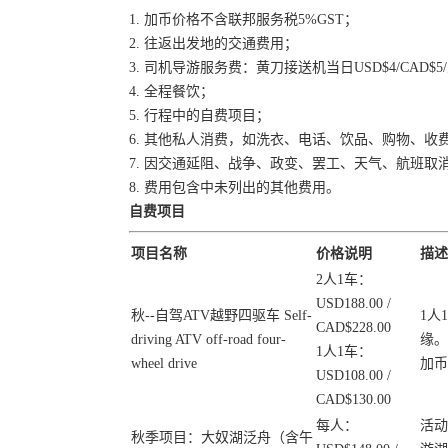
1. 加币价格不含联邦服务税5%GST；
2. 往返出发地的交通费用；
3. 司机导游服务费：黄刀接送机当日USD$4/CAD$5/
4. 全程餐饮；
5. 行程中的自费项目；
6. 其他私人消费，如洗衣、电话、饮品、购物、收
7. 因交通延阻、战争、政变、罢工、天气、航班
8. 费用包含中未列出的其他费用。
自费项目
项目名称
价格说明
描述
2人1车：
USD188.00 /
秋--自驾ATV越野四驱车 Self-
1人
CAD$228.00
driving ATV off-road four-
缘。
1人1车：
wheel drive
加币
USD108.00 /
CAD$130.00
每人：
活动
秋季项目：大奴湖泛舟（含午