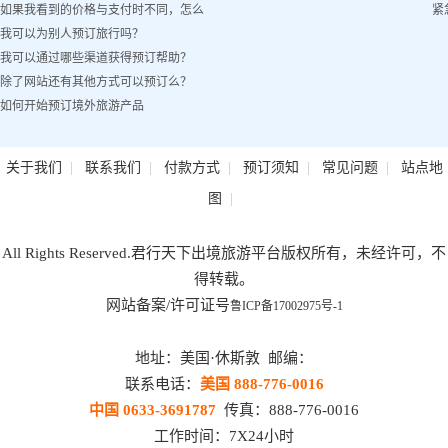
如果我看到的价格与支付时不同，怎么
紧
我可以为别人预订旅行吗？
办？
我可以通过哪些渠道获得预订帮助？
除了网站还有其他方式可以预订么？
如何开始预订境外旅游产品
|
|
|
|
|
关于我们
联系我们
付款方式
预订须知
常见问题
站点地
|
图
All Rights Reserved.君行天下出境旅游平台版权所有，未经许可，不
得转载。
网站备案/许可证号
鲁ICP备17002975号-1
地址：美国·休斯敦 邮编：
联系电话：
美国 888-776-0016
中国 0633-3691787
传真：888-776-0016
工作时间：7X24小时