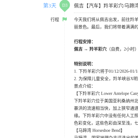
第3天
D3
佩吉【汽车】羚羊彩穴/马蹄
行程
今天我们将从佩吉出发，前往羚
丽景色。最后，我们将带着满满
行程安排：
佩吉 → 羚羊彩穴
（自费，2小时
特别说明：
1. 下羚羊彩穴将于01/12/20
2. 为保障儿童安全，羚羊峡谷
景点介绍：
【下羚羊彩穴 Lower Antelope Can
下羚羊彩穴位于美国亚利桑纳州
暴洪的流速相当快，加上狭窄通
缘。下羚羊彩穴中没有任何人工照
色彩变化，这些色彩由深至浅，
【马蹄湾 Horseshoe Bend】
马蹄湾 – 国家地理杂志评选出