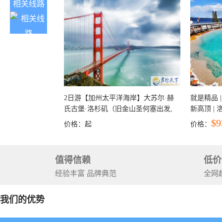
相关线路
2日游【加州太平洋海岸】大苏尔·赫
就是精品 |
氏古堡·洛杉矶（旧金山圣何塞出发,
新高顶 |
洛杉矶结束）
彩穴+马
$9
价格：
起
价格：
石国家公
+锡安国家
值得信赖
低价
经验丰富 品牌典范
全网
我们的优势