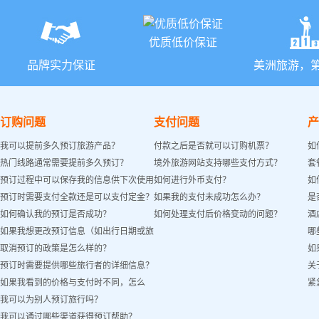
优质低价保证
品牌实力保证
美洲旅游，
订购问题
支付问题
产
我可以提前多久预订旅游产品？
付款之后是否就可以订购机票？
如
热门线路通常需要提前多久预订？
境外旅游网站支持哪些支付方式？
套
预订过程中可以保存我的信息供下次使用
如何进行外币支付？
如
预订时需要支付全款还是可以支付定金？
如果我的支付未成功怎么办？
是
吗？
如何确认我的预订是否成功？
如何处理支付后价格变动的问题？
酒
如果我想更改预订信息（如出行日期或旅
哪
取消预订的政策是怎么样的？
如
客姓名）怎么办？
预订时需要提供哪些旅行者的详细信息？
关
如果我看到的价格与支付时不同，怎么
紧
我可以为别人预订旅行吗？
办？
我可以通过哪些渠道获得预订帮助？