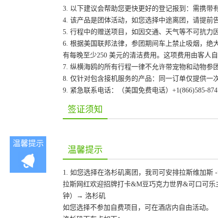
3. 以下建议会帮助您更快更好的登记报到：需携带
4. 该产品是团体活动，如您选择中途离团，请提
5. 行程中的赠送项目，如因交通、天气等不可抗
6. 根据美国联邦法律，参团期间车上禁止吸烟，
有每晚至少250 美元的清洁费用。这项费用由客
7. 纵横海鸥的所有行程一律不允许带宠物和动物参
8. 仅针对包含接机服务的产品：同一订单仅提供
9. 紧急联系电话：（美国免费电话）+1(866)585-87
签证须知
温馨提示
温馨提示
1. 如您选择在洛杉矶离团，我司可安排拉斯维加斯 -
拉斯网红欢迎招牌打卡&M豆巧克力世界&可口可乐主题
钟）→ 洛杉矶
如您选择不参加自费项目，可在酒店内自由活动。