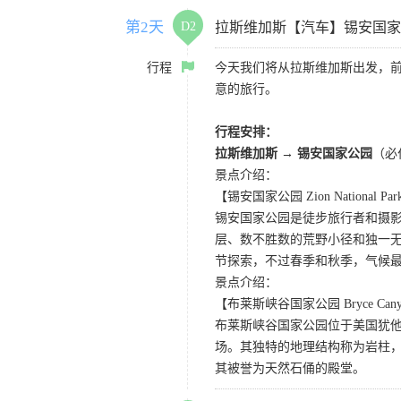
第2天
D2
拉斯维加斯【汽车】锡安国家
行程
今天我们将从拉斯维加斯出发，
意的旅行。
行程安排：
拉斯维加斯 → 锡安国家公园
（必
景点介绍：
【锡安国家公园 Zion National Pa
锡安国家公园是徒步旅行者和摄
层、数不胜数的荒野小径和独一
节探索，不过春季和秋季，气候
景点介绍：
【布莱斯峡谷国家公园 Bryce Canyon 
布莱斯峡谷国家公园位于美国犹
场。其独特的地理结构称为岩柱
其被誉为天然石俑的殿堂。