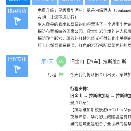
免费升级五星级豪华酒店：枫丹白露酒店（Fontain
线路特色
夜吧，让您不虚此行！
令人敬畏的悬崖和翠绿的山谷营造了一个远离尘世
探访布莱斯峡谷国家公园，欣赏红岩仙境的迷人风
探访羚羊彩穴，斑驳的红砂岩经光折射幻化出美丽
打卡自然奇景马蹄湾，红色的岩石搭配翠绿色的科
行程安排
第1天
D1
旧金山【汽车】拉斯维加斯
行程
今天我们将从旧金山出发，穿越加
行程安排：
旧金山 → 拉斯维加斯 → 拉斯维
景点介绍：
【拉斯维加斯夜景游(AG) Las Vegas N
夜幕降临、华灯初上的赌城是霓虹
里的建筑更是融合了全世界的精