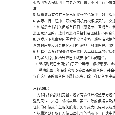
4. 参团客人需跟团上导游购买门票，不可自行带票或
准。
5. 纵横海鸥有权在方便出团操作的情况下，对行
6. 实际出行过程中，导游或司机有权根据天气、
7. 如遇景点临时关闭或节假日（感恩节、圣诞节
及国家公园的开放时间及流量控制会因疫情不时变
8. 八岁以下儿童参团需乘坐安全座椅，纵横海鸥提
造成的违规和罚金由客人自行承担，敬请理解。出
9. 行程中众多旅游景点需要参团人具备基本的健
证为客人提供轮椅升降巴士或安排合适的座位。
10. 纵横海鸥巴士团分为了四个等级：银榜惠享、
11. 纵横集团可能会多次修改参团条款和条件，
仅在这些条款和条件下履行义务，除非在此条例中
出行须知：
1. 为保障行程顺利完整，游客有责任严格遵守导
遇到天气、交通、机械故障、罢工、政府停摆以及
任何的不便或产生相关航班、火车或大巴费用以及
2. 纵横海鸥有权在方便出团操作的情况下，在途