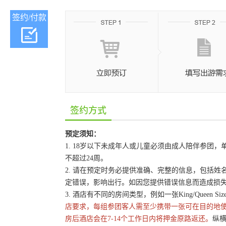
签约/付款
签约方式
预定须知：
1. 18岁以下未成年人或儿童必须由成人陪伴参
不超过24周。
2. 请在预定时务必提供准确、完整的信息，包括
定错误，影响出行。如因您提供错误信息而造成损
3. 酒店有不同的房间类型，例如一张King/Queen 
店要求，每组参团客人需至少携带一张可在目的地
房后酒店会在7-14个工作日内将押金原路返还。
纵横