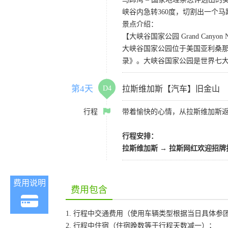
峡谷内急转360度，切割出一个
景点介绍：
【大峡谷国家公园 Grand Canyon Nat
大峡谷国家公园位于美国亚利桑那州
录》。大峡谷国家公园是世界七
第4天
D4
拉斯维加斯【汽车】旧金山
行程
带着愉快的心情，从拉斯维加斯
行程安排：
拉斯维加斯
→
拉斯网红欢迎招牌
费用说明
费用包含
1. 行程中交通费用（使用车辆类型根据当日具体参
2. 行程中住宿（住宿晚数等于行程天数减一）；