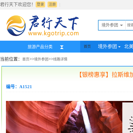
君行天下欢迎您！
|
登录
注册
境外参团
境外参团
北
旅游产品分类
首页
当前位置：
>>
>>
首页
境外参团
线路详情
【银榜惠享】拉斯维加
编号：A1521