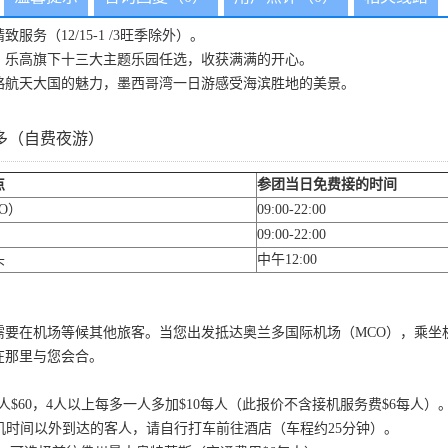
务（12/15-1 /3旺季除外）。
、乐高旗下十三大主题乐园任选，收获满满的开心。
略航天大国的魅力，墨西哥湾一日游感受海滨胜地的美景。
多（自费夜游）
点
参团当日免费接的时间
O）
09:00-22:00
09:00-22:00
头
中午12:00
需要在机场等候其他旅客。当您出发抵达奥兰多国际机场（MCO），乘坐
在那里与您会合。
0：1-4人$60，4人以上每多一人多加$10每人（此报价不含接机服务费$6每人）
接机时间以外到达的客人，请自行打车前往酒店（车程约25分钟）。