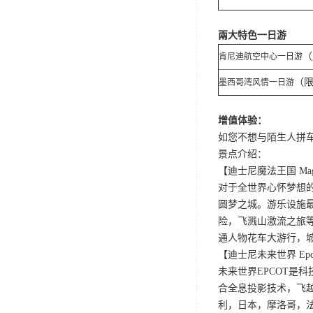
兩大特色一日游
（
肯尼迪航空中心一日游
（
墨西哥湾风情一日游
增值体验：
如您不想与陌生人拼车
景点介绍：
【迪士尼魔法王国 Magic
对于全世界心怀梦想
圆梦之城。游乐设施
险，飞溅山激流之旅
通人物花车大游行，
【迪士尼未来世界 Epco
未来世界EPCOT是
合全息投影技术，飞
利，日本，摩洛哥，法国