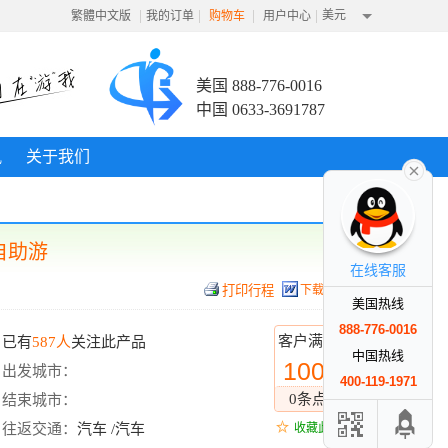
|
|
|
|
美元
繁體中文版
我的订单
购物车
用户中心
美国 888-776-0016
中国 0633-3691787
讯
关于我们
自助游
在线客服
下载行程
美国热线
888-776-0016
客户满意度
已有
587人
关注此产品
中国热线
100%
出发城市：
400-119-1971
0条点评
结束城市：
往返交通：
汽车 /汽车
收藏此线路