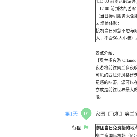
4.13:00 前到达
17:00 前到达的
（当日接机服务未含服
5. 增值体验：
接机当日如您不想与陌
人，不含$6/人小费）
景点介绍：
【奥兰多夜游 Orlando N
夜游将前往奥兰多夜晚
可见的西班牙风格建
足您的味蕾。您可以
亦或是前往世界最大
晚。
第1天
D1
家园【飞机】奥兰
行程
参团当日免费接的地
奥兰多国际机场（MC