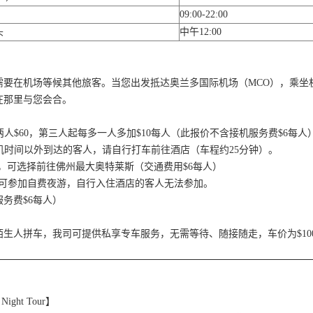
09:00-22:00
头
中午12:00
需要在机场等候其他旅客。当您出发抵达奥兰多国际机场（MCO），乘坐
在那里与您会合。
00：前两人$60，第三人起每多一人多加$10每人（此报价不含接机服务费$6每人
接机时间以外到达的客人，请自行打车前往酒店（车程约25分钟）。
的游客，可选择前往佛州最大奥特莱斯（交通费用$6每人）
游客可参加自费夜游，自行入住酒店的客人无法参加。
务费$6每人）
生人拼车，我司可提供私享专车服务，无需等待、随接随走，车价为$100
。
ight Tour】