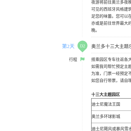
夜游将前往奥兰多夜晚
可见的西班牙风格建
足您的味蕾。您可以
亦或是前往世界最大
晚。
第2天
D2
奥兰多十三大主题
行程
搭乘园区专车往返各
如需我司帮忙预定主
为准，门票一经预定
如您自行带票，请自
十三大主题园区
迪士尼魔法王国
奥兰多环球影城
迪士尼飓风或暴风雪