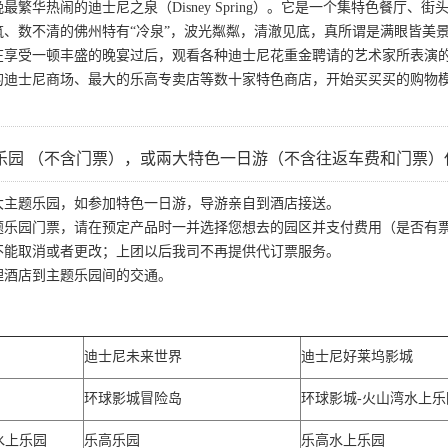
最繁华热闹的迪士尼之泉（Disney Spring）。它是一个集特色餐厅
筑、数不清的佛州特有“冷泉”，波光粼粼，清澈见底，真所谓是满眼皆美
在享受一顿丰盛的晚宴过后，观看各种迪士尼花重金聘请的艺术家所表演
的迪士尼商场、最大的乐高专卖店等数十家特色商店，开始买买买的购物
乐园 （不含门票），或兩大特色一日游（不含往返车费和门票）
大主题乐园，如参加特色一日游，导游亲自到酒店接送。
题乐园门票，请在预定产品时一并选择您想去的园区并支付费用（是否有
不能取消或者更改；上团以后我司不再提供代订票服务。
理酒店到主题乐园间的交通。
迪士尼未来世界
迪士尼好莱坞影城
环球影城冒险岛
环球影城-火山湾水上乐
水上乐园
乐高乐园
乐高水上乐园