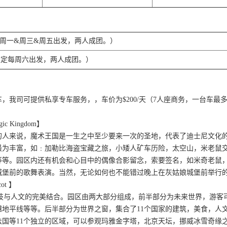
周一&周三&周五出发，两人成团。）
限定每周六出发，两人成团。）
，我司可提供私享专车服务，，车价为$200/天（7人座商务，一台车最多6
 Kingdom】
的人来说，魔术王国是一生之中至少要来一次的圣地，代表了迪士尼文化
最为丰富，如﹕加勒比海盗宝藏之旅，小矮人矿车历险，太空山，米老鼠
等等。园区内还有机会和心目中的偶像合影留念，索要签名，如米奇老鼠
城堡前的歌舞表演。当然，无论如何也不能错过晚上在灰姑娘城堡前举行
t 】
科技与人文的完美结合。园区由两大部分组成，前半部分为未来世界，游客
越地平线等等。后半部分为世界之窗，集合了11个国家的建筑，美食，人
等11个独立的区域，可以参观玛雅金字塔，北京天坛，挪威冰雪奇缘之旅，日本