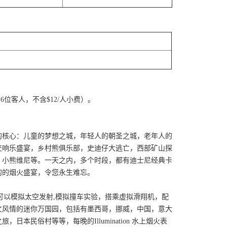
位客人，不含$12/人小费）。
的核心：儿童的梦想之城，年轻人的朝圣之城，老年人的
交响乐盛宴，乡村熊俱乐部，史迪仔大逃亡，西部矿山探
，小熊维尼等。一天之内，多个时段，都有迪士尼经典卡
的的烟火盛宴，令您永生难忘。
可以模拟太空发射,模拟撞车实验，搭乘虚拟滑翔机，配
文风情的迷你万国园，包括有墨西哥，挪威，中国，意大
民俗村等等，每晚的Illumination 水上烟火表