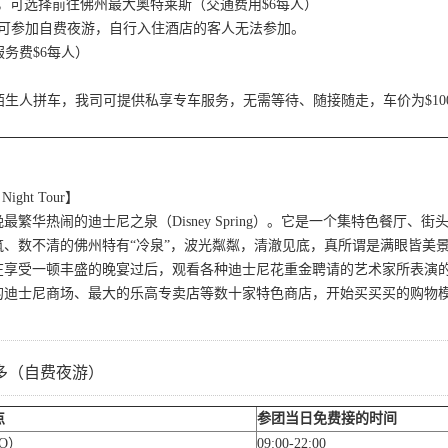
的游客，可选择前往佛州最大奥特莱斯（交通费用$6每人）
游客可参加自费夜游，自行入住酒店的客人无法参加。
务费$6每人）
生人拼车，我司可提供私享专车服务，无需等待、随接随走，车价为$100
。
ight Tour】
最繁华热闹的迪士尼之泉（Disney Spring）。它是一个集特色餐厅
筑、数不清的佛州特有“冷泉”，波光粼粼，清澈见底，真所谓是满眼皆美
在享受一顿丰盛的晚宴过后，观看各种迪士尼花重金聘请的艺术家所表演
的迪士尼商场、最大的乐高专卖店等数十家特色商店，开始买买买的购物
多（自费夜游）
点
参团当日免费接的时间
O）
09:00-22:00