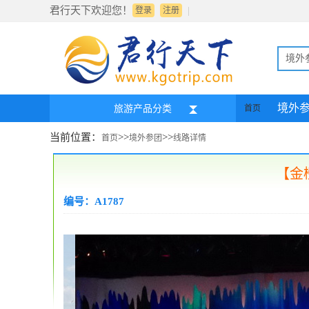
君行天下欢迎您！
|
登录
注册
境外
境外
旅游产品分类
首页
当前位置：
>>
>>
首页
境外参团
线路详情
【金
编号：A1787