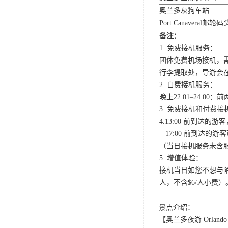
奥兰多灰狗车站
Port Canaveral邮轮码
备注：
1. 免费接机服务：
团体免费机场接机，
行李提取处，导游会
2. 自费接机服务：
晚上22:01–24:
3. 免费接机和付费
4.13:00 前到达
17:00 前到达的
（当日接机服务未含服
5. 增值体验：
接机当日如您不想与陌
人，不含$6/人小费）
景点介绍：
【奥兰多夜游 Orlando N