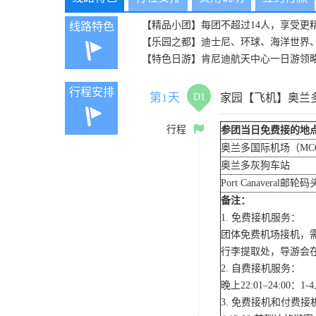
【精品小团】每团不超过14人，享受更精致服
线路特色
【乐园之都】迪士尼、环球、海洋世界
【特色日游】肯尼迪航天中心一日游领
行程安排
第1天
D1
家园【飞机】奥兰
行程
参团当日免费接的地
奥兰多国际机场（MC
奥兰多灰狗车站
Port Canaveral邮轮码
备注：
1. 免费接机服务：
团体免费机场接机，
行李提取处，导游会
2. 自费接机服务：
晚上22:01–24:0
3. 免费接机和付费