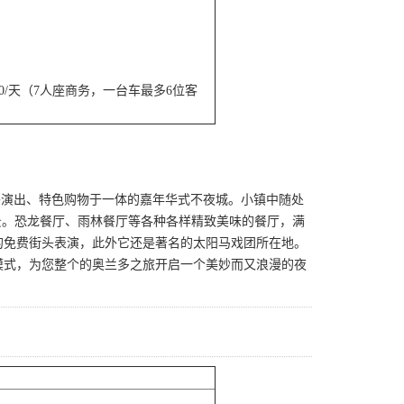
/天（7人座商务，一台车最多6位客
、街头演出、特色购物于一体的嘉年华式不夜城。小镇中随处
景。恐龙餐厅、雨林餐厅等各种各样精致美味的餐厅，满
的免费街头表演，此外它还是著名的太阳马戏团所在地。
模式，为您整个的奥兰多之旅开启一个美妙而又浪漫的夜