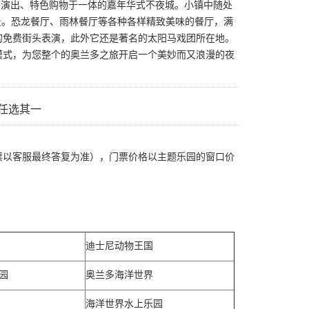
、街头演出、特色购物于一体的嘉年华式不夜城。小镇中随处
景。恐龙餐厅、雨林餐厅等各种各样精致美味的餐厅，满
的免费街头表演，此外它还是著名的太阳马戏团所在地。
模式，为您整个的奥兰多之旅开启一个美妙而又浪漫的夜
任选其一
票以客服最终答复为准），门票价格以主题乐园的窗口价
迪士尼动物王国
园
奥兰多海洋世界
海洋世界水上乐园