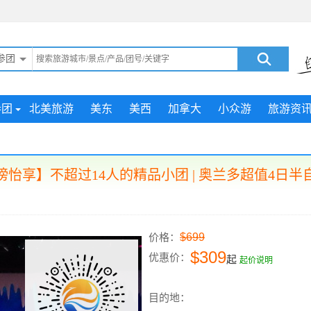
参团
参团
北美旅游
美东
美西
加拿大
小众游
旅游资
榜怡享】不超过14人的精品小团 | 奥兰多超值4日半
$699
价格：
$309
优惠价：
起
起价说明
目的地：