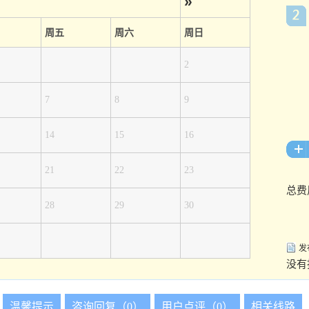
»
周五
周六
周日
2
7
8
9
14
15
16
21
22
23
总费
28
29
30
发
没有
温馨提示
咨询回复（0）
用户点评（0）
相关线路