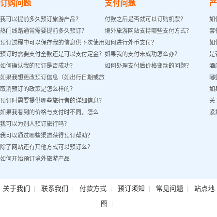
订购问题
支付问题
产
我可以提前多久预订旅游产品？
付款之后是否就可以订购机票？
如
热门线路通常需要提前多久预订？
境外旅游网站支持哪些支付方式？
套
预订过程中可以保存我的信息供下次使用
如何进行外币支付？
如
预订时需要支付全款还是可以支付定金？
如果我的支付未成功怎么办？
是
吗？
如何确认我的预订是否成功？
如何处理支付后价格变动的问题？
酒
如果我想更改预订信息（如出行日期或旅
哪
取消预订的政策是怎么样的？
如
客姓名）怎么办？
预订时需要提供哪些旅行者的详细信息？
关
如果我看到的价格与支付时不同，怎么
紧
我可以为别人预订旅行吗？
办？
我可以通过哪些渠道获得预订帮助？
除了网站还有其他方式可以预订么？
如何开始预订境外旅游产品
|
|
|
|
|
关于我们
联系我们
付款方式
预订须知
常见问题
站点地
|
图