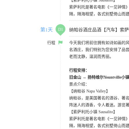
【索萨利托小镇 Sausalito】
索萨利托是著名电影《一见钟情
隔，隔海相望，各式别墅倚山而
第1天
D1
纳帕谷酒庄品酒【汽车】索萨
行程
今天我们将前往拥有如诗如画的风光和美轮美奂的
名酒庄，我们特别为您安排了品尝5
老而沈静，温润而秀丽。
行程安排：
旧金山
→
扬特维尔Yountville小
景点介绍：
【纳帕谷 Napa Valley】
纳帕谷，是美国著名的酒谷、著
阵迷人的酒香，令人着迷。游览著名的Sutter Ho
【索萨利托小镇 Sausalito】
索萨利托是著名电影《一见钟情
隔，隔海相望，各式别墅倚山而