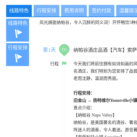
线路特色
行程安排
费用说明
签约付款
温馨提
风光旖旎纳帕谷，令人沉醉的同义词！开怀畅饮5种纳帕美酒：Reserve Whi
线路特色
行程安排
第1天
D1
纳帕谷酒庄品酒【汽车】索萨
行程
今天我们将前往拥有如诗如画的风光和美轮美奂的
名酒庄，我们特别为您安排了品尝5
老而沈静，温润而秀丽。
行程安排：
旧金山
→
扬特维尔Yountville小
景点介绍：
【纳帕谷 Napa Valley】
纳帕谷，是美国著名的酒谷、著
阵迷人的酒香，令人着迷。游览著名的Sutter Ho