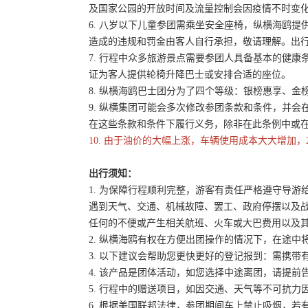
及国家公园的开放时间及流量控制会因疫情不时变
6. 八岁以下儿童参团需乘坐安全座椅，纵横海鸥提
造成的违规和罚金由客人自行承担，敬请理解。出
7. 行程中众多旅游景点需要参团人具备基本的健
证为客人提供轮椅升降巴士或安排合适的座位。
8. 纵横海鸥巴士团分为了四个等级：银榜惠享、
9. 纵横集团可能会多次修改参团条款和条件，并
在这些条款和条件下履行义务，除非在此条例中或
10. 由于油价的大幅上涨，车辆使用成本大大增加，
出行须知：
1. 为保障行程顺利完整，游客有责任严格遵守导
遇到天气、交通、机械故障、罢工、政府停摆以及
任何的不便或产生相关航班、火车或大巴费用以及
2. 纵横海鸥有权在方便出团操作的情况下，在途
3. 以下建议会帮助您更快更好的登记报到：需携带
4. 该产品是团体活动，如您选择中途离团，请提
5. 行程中的赠送项目，如因交通、天气等不可抗
6. 根据美国联邦法律，参团期间车上禁止吸烟，