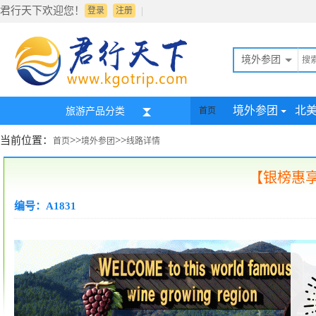
君行天下欢迎您！
|
登录
注册
境外参团
境外参团
北
旅游产品分类
首页
当前位置：
>>
>>
首页
境外参团
线路详情
【银榜惠享
编号：A1831