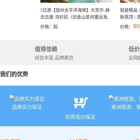
2日游【加州太平洋海岸】大苏尔·赫
就是精品 |
氏古堡·洛杉矶（旧金山圣何塞出发,
新高顶 |
洛杉矶结束）
彩穴+马
$9
价格：
起
价格：
石国家公
+锡安国家
值得信赖
低价
经验丰富 品牌典范
全网
我们的优势
品牌实力保证
美洲旅游，
优质低价保证