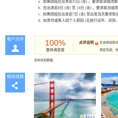
a. 如果团组在出发前15日 (含) ，要求取消
b. 在出发前8日 (含) 至 14日 (含) ，要
c. 如果团组在出发前7日 (含) 至出发当天要
d. 如贵司或客人因个人原因 (无旅行证件、迟
客户点评
100%
点评说明
在本网站购
整体满意度
预定完成，
没有找到数据.
相关线路