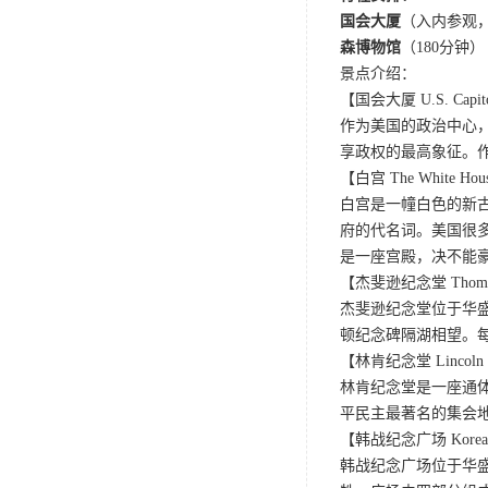
国会大厦
（入内参观，
森博物馆
（180分钟）
景点介绍：
【国会大厦 U.S. Capit
作为美国的政治中心
享政权的最高象征。
【白宫 The White Hou
白宫是一幢白色的新
府的代名词。美国很
是一座宫殿，决不能
【杰斐逊纪念堂 Thomas J
杰斐逊纪念堂位于华
顿纪念碑隔湖相望。
【林肯纪念堂 Lincoln 
林肯纪念堂是一座通
平民主最著名的集会地
【韩战纪念广场 Korean Wa
韩战纪念广场位于华盛