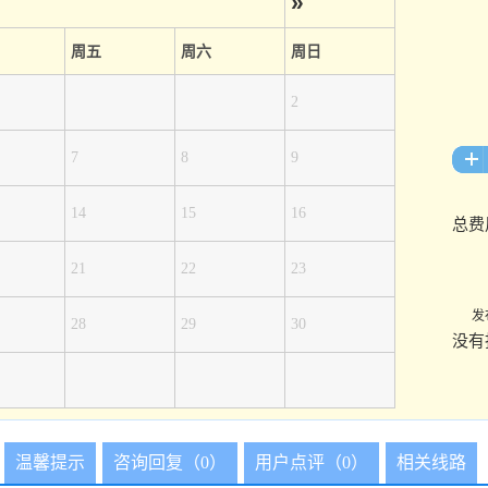
»
周五
周六
周日
2
7
8
9
14
15
16
总费
21
22
23
发
28
29
30
没有
温馨提示
咨询回复（0）
用户点评（0）
相关线路