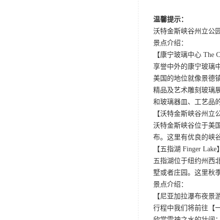
温馨提示：
沃特金斯峡谷州立公园
景点介绍：
【康宁玻璃中心 The Corn
享誉中外的康宁玻璃
美国的地位就像景德
精品及艺术雕刻玻璃
和玻璃器皿、工艺品
【沃特金斯峡谷州立公园 Wat
沃特金斯峡谷位于美
布。这里有优良的峡
【五指湖 Finger Lake
五指湖位于纽约州西
墅或者庄园。这里秋
景点介绍：
【尼亚加拉瀑布夜景游 Niaga
行程中我们将前往【
欣赏雷神之水的壮阔