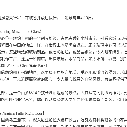
是夏天行程，在峡谷开放后执行，一般是每年4-10月。
ing Museum of Glass】
中心位于纽约上州的一个别具格调、古色古香的小城康宁。别看它城市规
镇瓷器在中国的地位一样，在世界上也是闻名遐迩。康宁玻璃中心可以说是
展示，这些精致的玻璃制品，或七彩灿烂，或晶莹剔透，令人眼花缭乱，
的制作工厂，还是一所商店，出售玻璃，水晶制品，如太阳镜、项链、别
kins Glen State Park】
国的纽约州五指湖地区，这里属于层积岩地质，受冰川和溪流的侵蚀，形
谷步道，可以近距离欣赏的瀑布，令人赏心悦目的自然风景，为游客提供了
】
北部，是一个由多达14个狭长湖泊组成的景点。因其从南向北纵向排列，
季的红叶也非常出名，你可以从康奈尔大学的高地俯瞰看整片湖区，漫山
ra Falls Night Tour】
一园两岛三瀑布】，深入尼亚加拉大瀑布公园，近身观赏种类繁多的奇花
；三大瀑布一网打尽——马蹄瀑布、新娘面纱瀑布和美国瀑布，感受在七