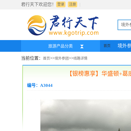
君行天下欢迎您！
|
登录
注册
境外
境外
旅游产品分类
首页
当前位置：
>>
>>
首页
境外参团
线路详情
【银榜惠享】华盛顿+葛底
编号：A3044