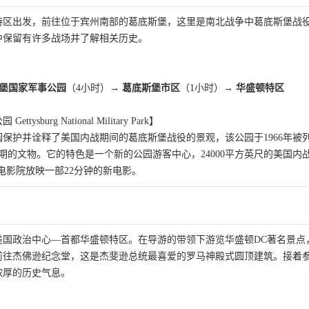
特区出发，前往位于宾州南部的葛底斯堡，这里是南北战争中葛底斯堡战
中保留有许多战场并了解相关历史。
斯堡国家军事公园
（4小时）
→ 葛底斯堡市区
（1小时）
→ 华盛顿特区
sburg National Military Park】
保护并诠释了美国内战期间的葛底斯堡战役的景观，该公园于1966年
战时期的文物。它的特色是一个新的公园游客中心，24000平方英尺的美国
和两个电影院放映一部22分钟的新电影。
美国政治中心—首都华盛顿特区。在导游的带领下游览华盛顿DC著名景点
前往杰佛逊纪念堂，这是杰斐逊总统最喜爱的罗马神殿式圆顶建筑。接着
浓厚的历史气息。