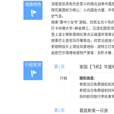
深度游览具有历史意义的南北战争中葛
线路特色
探究美国权力核心：入内国会大厦、外
史气息。
搭乘“雾中少女号”游船、欣赏五光十色
打卡哈佛大学+麻省理工，沉浸式感受
登上波士顿新晋网红景点云端漫步观景
搭乘巴士游览玛莎葡萄岛，欣赏沿途迷
参观明信片上常驻风景地标 - 波特兰
品尝巴尔海港地道特产美食 - 龙虾大
行程安排
第1天
D1
家园【飞机】华盛
行程
接机信息：
参团当日免费接机机场：
参团当日免费接机时间：华盛
坐的航司取行李处拿
第2天
D2
葛底斯堡一日游