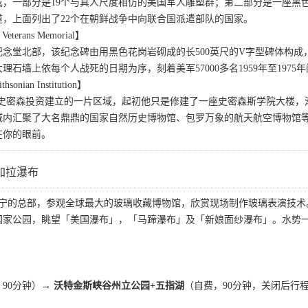
成，一部分是19个与真人尺度相仿的美国军人雕塑群；第二部分是一座黑
道，上面列出了22个在朝鲜战争中向联合国派遣部队的国家。
terans Memorial】
纪念堂北部，该纪念碑由用黑色花岗岩砌成的长500英尺的V字型碑体构
理石墙上依每个人战死的日期为序，刻着美军57000多名1959年至197
ian Institution】
·史密森投资建立的一片区域，起初他只是修建了一座史密森斯学院大楼，
域内汇聚了大名鼎鼎的国家自然历史博物馆、包罗万象的航天航空博物馆等
在你的眼前。
加拉瀑布
业康宁的总部，参观全球最大的玻璃收藏博物馆，欣赏现场制作玻璃表演技
国家公园，眺望「美国瀑布」，「马蹄瀑布」及「新娘面纱瀑布」。水势
90分钟）
→ 沃特金斯峡谷州立公园+五指湖
（自费，90分钟，关闭后行