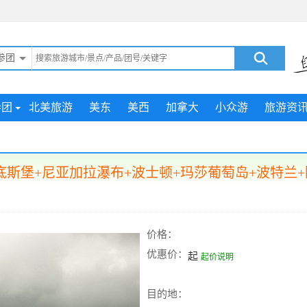
参团
参团
北美旅游
美东
美西
加拿大
小众游
旅游资
斯堡+尼亚加拉瀑布+波士顿+玛莎葡萄岛+波特兰+
价格：
优惠价：
起
起价说明
目的地：