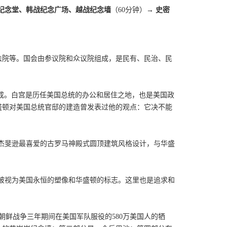
肯纪念堂、韩战纪念广场、越战纪念墙
（60分钟）→
史密
法院等。国会由参议院和众议院组成，是民有、民治、民
。
组成。白宫是历任美国总统的办公和居住之地，也是美国政
盛顿对美国总统官邸的建造曾发表过他的观点：它决不能
杰斐逊最喜爱的古罗马神殿式圆顶建筑风格设计，与华盛
，被视为美国永恒的塑像和华盛顿的标志。这里也是追求和
在朝鲜战争三年期间在美国军队服役的580万美国人的牺