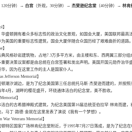
120分钟）
→ 白宫
（外观，30分钟）
→ 杰斐逊纪念堂
（40分钟）
→ 林
ol】
，华盛顿拥有着众多标志性的政治文化景观，如国会大厦，美国联邦最高
作为美国的重要标志性建筑，国会大厦伴随合众国历经了艰难曲折的道路
se】
古典风格砂岩建筑物，占地7.3万多平方米，由主楼和东、西两翼三部分
多重要决策议案都是由总统在白宫签署和发出声明。美国开国元勋乔治华
豪华，因为在这里工作的主人是国家仆人。
efferson Memorial】
盛顿潮汐湖边，是为了纪念美国第三任总统托马斯·杰斐逊而建的，并按照
每年4月，湖畔的樱花盛开，环绕通体洁白的纪念堂，美不胜收。
Memorial】
体洁白的古希腊神殿式建筑，为纪念美国第16届总统亚伯拉罕·林肯而建
，马丁·路德·金就在这里发表了演说《我有一个梦想》。
r Veterans Memorial】
顿特区国家广场林肯纪念堂附近，于1995年7月27日落成，是为了纪念