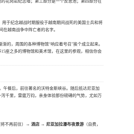
色的花岗岩纪念墙；第三部分是一个反思池；第四部分在
成，用于纪念越战时期服役于越南期间战死的美国士兵和将
5年间在越南战争中阵亡者的名字。
渐渐的，周围的各种博物馆“响应着号召”挨个成立起来。
15座之多的博物馆和美术馆，在这里的参观，相信你会
术。午餐后，前往著名的沃特金斯峡谷。随后抵达尼亚加
一泻千里，雷霆万钧，亲身体验那份磅礡的气势，尤如万
程将不再前往）
→ 酒店 → 尼亚加拉瀑布夜景游
（自费，