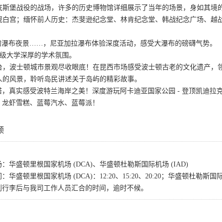
底斯堡战役的战场，许多的历史博物馆详细展示了当年的场景，身如其境
观白宫；缅怀前人历史：杰斐逊纪念堂、林肯纪念堂、韩战纪念广场、越
的瀑布夜景……，尼亚加拉瀑布体验深度活动，感受大瀑布的磅礴气势。
顶级大学深厚的学术氛围。
台，波士顿城市景观尽收眼底！在昆西市场感受波士顿古老的文化遗产，
人的风景，聆听岛民讲述关于岛屿的精彩故事。
灯塔，真实感受波特兰海岸之美！深度游玩阿卡迪亚国家公园 - 登顶凯迪拉
餐、龙虾雪糕、蓝莓汽水、蓝莓派！
顿
华盛顿里根国家机场 (DCA)、华盛顿杜勒斯国际机场 (IAD)
顿里根国家机场 (DCA)：12:20、15:20、20:20；华盛顿杜勒斯国际机场
到行李后与我司工作人员汇合的时间，逾时不候。