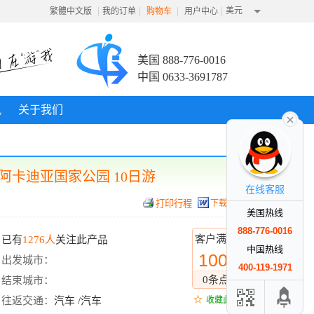
|
|
|
|
美元
繁體中文版
我的订单
购物车
用户中心
美国 888-776-0016
中国 0633-3691787
讯
关于我们
阿卡迪亚国家公园 10日游
在线客服
下载行程
美国热线
888-776-0016
客户满意度
已有
1276人
关注此产品
中国热线
100%
出发城市：
400-119-1971
0条点评
结束城市：
往返交通：
汽车 /汽车
收藏此线路