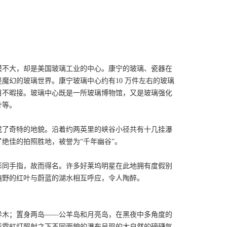
模不大，却是美国玻璃工业的中心。康宁的玻璃、瓷器在
魔幻的玻璃世界。康宁玻璃中心约有10 万件左右的玻璃
目不暇接。玻璃中心既是一所玻璃博物馆，又是玻璃强化
针等。
成了奇特的地貌。沿着约两英里的峡谷小径共有十几挂瀑
绝佳的拍照胜地，被誉为“千年幽谷”。
形同手指，故而得名。许多好莱坞明星在此地拥有度假别
遍野的红叶与蔚蓝的湖水相互呼应，令人陶醉。
异木；置身两岛——公羊岛和月亮岛，在黑夜中多角度的
彩霓虹灯照射之下不同面貌的瀑布呈现的大自然的磅礴气