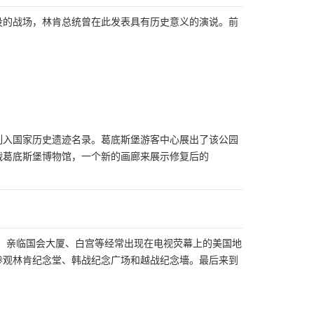
役的战场，林肯总统曾在此发表具有历史意义的演说。前
被列入国家历史遗迹名录。葛底斯堡游客中心展出了该公园
内战葛底斯堡博物馆，一个新的画廊来展示修复后的
，亲临国会大厦、白宫等经常出现在电视荧幕上的美国地
参观林肯纪念堂、韩战纪念广场和越战纪念墻。最后来到