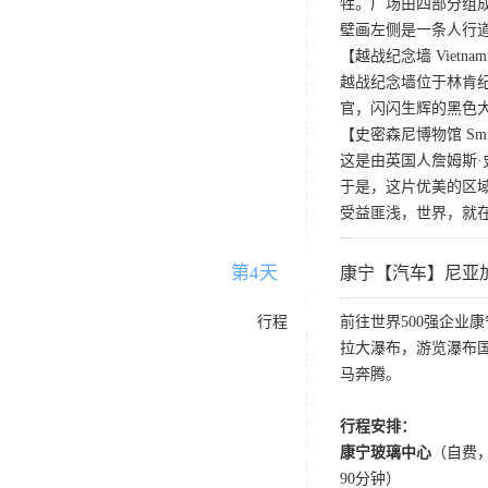
牲。广场由四部分组
壁画左侧是一条人行
【越战纪念墙 Vietnam Ve
越战纪念墙位于林肯
官，闪闪生辉的黑色大
【史密森尼博物馆 Smithson
这是由英国人詹姆斯
于是，这片优美的区
受益匪浅，世界，就
第4天
D4
康宁【汽车】尼亚
行程
前往世界500强企
拉大瀑布，游览瀑布
马奔腾。
行程安排：
康宁玻璃中心
（自费，
90分钟）