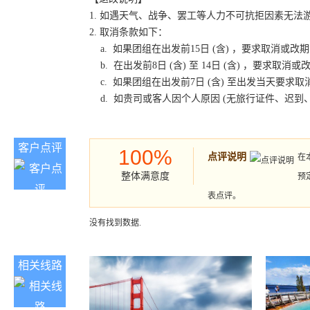
1. 如遇天气、战争、罢工等人力不可抗拒因素无
2. 取消条款如下：
a. 如果团组在出发前15日 (含) ，要求取消
b. 在出发前8日 (含) 至 14日 (含) ，要
c. 如果团组在出发前7日 (含) 至出发当天要
d. 如贵司或客人因个人原因 (无旅行证件、迟
客户点评
100%
点评说明
在
整体满意度
预
表点评。
没有找到数据.
相关线路