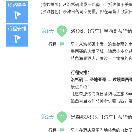
【奇妙探险】从洛杉矶出发一路南下，抵达位于美
线路特色
【沙滩暮色】沙滩日落司空见惯，但在马背上欣赏
行程安排
第1天
D1
洛杉矶【汽车】墨西哥蒂华纳
行程
早上从洛杉矶出发，沿着美丽的
墨西哥的边境区域。随后徒步穿
特色海景酒店，度过一个愉快的
行程安排：
洛杉矶 → 圣地亚哥 → 过境墨
景点介绍：
【恩森那达海滩日落骑马之旅 Sunset Hors
墨西哥当地训马师牵引着马匹，
第2天
D2
恩森那达码头【汽车】蒂华纳
行程
早上在酒店享用当地特色的自助