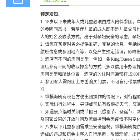
预定须知：
1. 18岁以下未成年人或儿童必须由成人陪伴参
的参团同意书。若陪伴儿童的成人既不是儿童父母
人的姓名及联系方式。出于对孕妇安全的考虑，孕妇
2. 请您在预定时务必提供准确、完整的信息，包
航班信息或参团地点等，以免产生预定错误，影响
3. 酒店有不同的房间类型，例如一张King/Queen
酒店都有不同的收取押金的方式（多以信用卡办理
房间类型和所处位置。酒店的入住时间通常在15:00
4. 参团客人需跟团上导游购买门票，不可自行带票或
准。
5. 纵横海鸥有权在方便出团操作的情况下，对行
6. 实际出行过程中，导游或司机有权根据天气、
7. 如遇景点临时关闭或节假日（感恩节、圣诞节
及国家公园的开放时间及流量控制会因疫情不时变
8. 八岁以下儿童参团需乘坐安全座椅，纵横海鸥提
造成的违规和罚金由客人自行承担，敬请理解。出