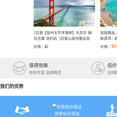
2日游【加州太平洋海岸】大苏尔·赫
就是精品 |
氏古堡·洛杉矶（旧金山圣何塞出发,
新高顶 |
洛杉矶结束）
彩穴+马
$9
价格：
起
价格：
石国家公
+锡安国家
值得信赖
低价
经验丰富 品牌典范
全网
我们的优势
优质低价保证