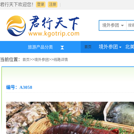
君行天下欢迎您！
|
登录
注册
境外参团
境外参团
北
旅游产品分类
首页
当前位置：
>>
>>
首页
境外参团
线路详情
编号：A3058