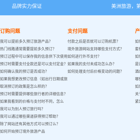
品牌实力保证
美洲旅游，
订购问题
支付问题
产
我可以提前多久预订旅游产品？
付款之后是否就可以订购机票？
如
热门线路通常需要提前多久预订？
境外旅游网站支持哪些支付方式？
套
预订过程中可以保存我的信息供下次使用
如何进行外币支付？
如
预订时需要支付全款还是可以支付定金？
如果我的支付未成功怎么办？
是
吗？
如何确认我的预订是否成功？
如何处理支付后价格变动的问题？
酒
如果我想更改预订信息（如出行日期或旅
哪
取消预订的政策是怎么样的？
如
客姓名）怎么办？
预订时需要提供哪些旅行者的详细信息？
关
如果我看到的价格与支付时不同，怎么
紧
我可以为别人预订旅行吗？
办？
我可以通过哪些渠道获得预订帮助？
除了网站还有其他方式可以预订么？
如何开始预订境外旅游产品