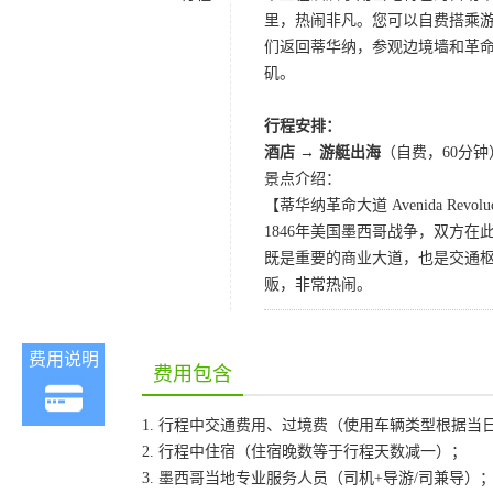
里，热闹非凡。您可以自费搭乘
们返回蒂华纳，参观边境墙和革
矶。
行程安排：
酒店 → 游艇出海
（自费，60分钟
景点介绍：
【蒂华纳革命大道 Avenida Revolu
1846年美国墨西哥战争，双方
既是重要的商业大道，也是交通
贩，非常热闹。
费用说明
费用包含
1. 行程中交通费用、过境费（使用车辆类型根据当
2. 行程中住宿（住宿晚数等于行程天数减一）；
3. 墨西哥当地专业服务人员（司机+导游/司兼导）