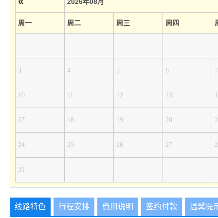
«
2026年08月
周一
周二
周三
周四
3
4
5
6
7
10
11
12
13
1
17
18
19
20
2
24
25
26
27
2
31
线路特色
行程安排
费用说明
签约付款
温馨提