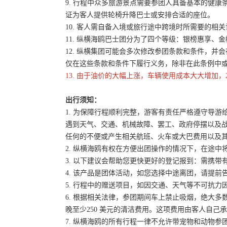
9. 行程中众多旅游景点需要参团人具备基本的健
证为客人提供轮椅升降巴士或安排合适的座位。
10. 客人需自备入境或旅行途中跨境时所需要的
11. 纵横海鸥巴士团分为了四个等级：银榜惠享、
12. 纵横集团可能会多次修改参团条款和条件，
仅在这些条款和条件下履行义务，除非在此条例中
13. 由于油价的大幅上涨，车辆使用成本大大增加，
出行须知：
1. 为保障行程顺利完整，游客有责任严格遵守导
遇到天气、交通、机械故障、罢工、政府停摆以及
任何的不便或产生相关航班、火车或大巴费用以及
2. 纵横海鸥有权在方便出团操作的情况下，在途
3. 以下建议会帮助您更快更好的登记报到：需携带
4. 该产品是团体活动，如您选择中途离团，请提
5. 行程中的赠送项目，如因交通、天气等不可抗
6. 根据相关法律，参团期间车上禁止吸烟，绝大
晚至少250 美元的清洁费用。这项费用由客人自
7. 纵横海鸥的所有行程一律不允许带宠物和动物参