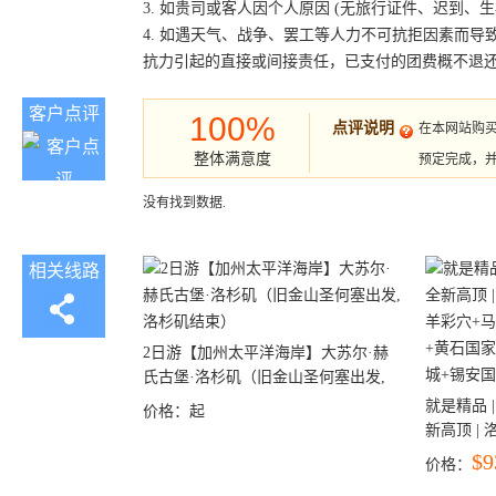
3. 如贵司或客人因个人原因 (无旅行证件、迟到
4. 如遇天气、战争、罢工等人力不可抗拒因素而
抗力引起的直接或间接责任，已支付的团费概不退
客户点评
100%
点评说明
在本网站购
整体满意度
预定完成，
没有找到数据.
相关线路
2日游【加州太平洋海岸】大苏尔·赫
氏古堡·洛杉矶（旧金山圣何塞出发,
洛杉矶结束）
就是精品 |
价格：
起
新高顶 |
彩穴+马
$9
价格：
石国家公