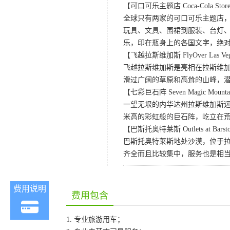
【可口可乐主题店 Coca-Cola Store 
全球只有两家的可口可乐主题店
玩具、文具、围裙到服装、台灯、
乐，印在瓶身上的各国文字，绝
【飞越拉斯维加斯 FlyOver Las Ve
飞越拉斯维加斯是亮相在拉斯维加
滑过广阔的草原和高耸的山峰，
【七彩巨石阵 Seven Magic Mounta
一望无垠的内华达州拉斯维加斯远郊的
米高的彩虹般的巨石阵，屹立在
【巴斯托奥特莱斯 Outlets at Bars
巴斯托奥特莱斯地处沙漠，位于
齐全而且比较集中，服务也是相
费用说明
费用包含
1. 专业旅游用车；