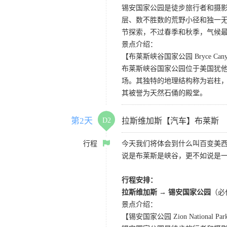
锡安国家公园是徒步旅行者和摄
层、数不胜数的荒野小径和独一
节探索，不过春季和秋季，气候
景点介绍：
【布莱斯峡谷国家公园 Bryce Canyon 
布莱斯峡谷国家公园位于美国犹
场。其独特的地理结构称为岩柱
其被誉为天然石俑的殿堂。
第2天
D2
拉斯维加斯【汽车】布莱斯
行程
今天我们将体会到什么叫百变美
说是布莱斯是峡谷，更不如说是
行程安排：
拉斯维加斯 → 锡安国家公园
（必
景点介绍：
【锡安国家公园 Zion National Pa