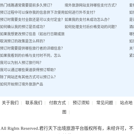
热门线路通常需要提前多久预订？
境外旅游网站支持哪些支付方式？
套
预订过程中可以保存我的信息供下次使用
如何进行外币支付？
如
预订时需要支付全款还是可以支付定金？
如果我的支付未成功怎么办？
是
吗？
如何确认我的预订是否成功？
如何处理支付后价格变动的问题？
酒
如果我想更改预订信息（如出行日期或旅
哪
取消预订的政策是怎么样的？
如
客姓名）怎么办？
预订时需要提供哪些旅行者的详细信息？
关
如果我看到的价格与支付时不同，怎么
紧
我可以为别人预订旅行吗？
办？
我可以通过哪些渠道获得预订帮助？
除了网站还有其他方式可以预订么？
如何开始预订境外旅游产品
|
|
|
|
|
关于我们
联系我们
付款方式
预订须知
常见问题
站点地
|
图
All Rights Reserved.君行天下出境旅游平台版权所有，未经许可，不