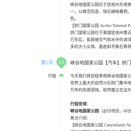
峡谷地国家公园位于犹他州东南
一，以峰峦险恶、怪石嶙峋著称。
色。
【拱门国家公园 Arches National P
拱门国家公园位于美国犹他州靠近
万年后，盐层被空气和水中的渣
多的大小尖塔、基座和平衡石等
第3天
D3
峡谷地国家公园【汽车】拱门
行程
今天我们将启程参观峡谷地国家
世界上最大的自然沙石拱门集中地
万年的风雨侵蚀，依然傲立在这
行程安排：
峡谷地国家公园
（必付项目，60
景点介绍：
【峡谷地国家公园 Canyonlands Nati