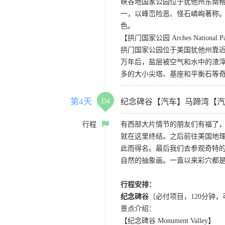
峡谷地国家公园位于犹他州东南
一，以峰峦险恶、怪石嶙峋著称。
色。
【拱门国家公园 Arches National P
拱门国家公园位于美国犹他州靠近
万年后，盐层被空气和水中的渣
多的大小尖塔、基座和平衡石等
第4天
D4
纪念碑谷【汽车】马蹄湾【汽
行程
有西部大片情节的朋友们有福了
就在这里终结。之后前往美国地理
此而得名。最后我们去参观奇特的
自然的抽象画。一直以来彩穴都
行程安排：
纪念碑谷
（必付项目，120分钟
景点介绍：
【纪念碑谷 Monument Valley】