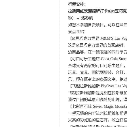
行程安排：
拉斯网红欢迎招牌打卡&M豆巧克
钟）
→ 洛杉矶
如您不参加自费项目，可以在酒
景点介绍：
【M豆巧克力世界 M&M'S Las Veg
这是M豆巧克力世界的首家店铺，
边商品等，在一饱眼福的同时享
【可口可乐主题店 Coca-Cola Store 
全球只有两家的可口可乐主题店
玩具、文具、围裙到服装、台灯、
乐，印在瓶身上的各国文字，绝
【飞越拉斯维加斯 FlyOver Las Ve
飞越拉斯维加斯是亮相在拉斯维加
滑过广阔的草原和高耸的山峰，
【七彩巨石阵 Seven Magic Mounta
一望无垠的内华达州拉斯维加斯远郊的
米高的彩虹般的巨石阵，屹立在
【巴斯托奥特莱斯 Outlets at Bars