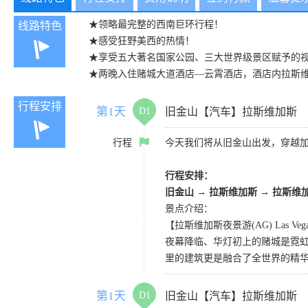
★领略最完整的西南巨环行程！
线路特色
★感受狂野美西的热情！
★享受五大著名国家公园、三大世界级景区赋予的
★两晚入住赌城大道酒店—云霄酒店，酒店内拉斯
行程安排
第1天
D1
旧金山【汽车】拉斯维加斯
行程
今天我们将从旧金山出发，穿越
行程安排：
旧金山 → 拉斯维加斯 → 拉斯维
景点介绍：
【拉斯维加斯夜景游(AG) Las Vegas 
夜幕降临、华灯初上的赌城是霓虹
里的建筑更是融合了全世界的精
第1天
D1
旧金山【汽车】拉斯维加斯