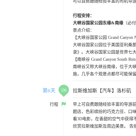
可以自费跟随经验丰富的司机导
行程安排：
大峡谷国家公园东缘&南缘
（必付
景点介绍：
【大峡谷国家公园 Grand Canyon Nat
大峡谷国家公园位于美国亚利桑那州
录》。大峡谷国家公园是世界七
【南峡谷 Grand Canyon South Ri
南峡谷又称大峡谷南缘，位于大
施，几乎各个观景点都尽可能保
第6天
D6
拉斯维加斯【汽车】洛杉矶
行程
早上可自费跟随经验丰富的导游
题店，色彩缤纷的巧克力豆、口
看3D电影，在香甜的空气中获得不一
欣赏拉斯维加斯及周边美景。 告