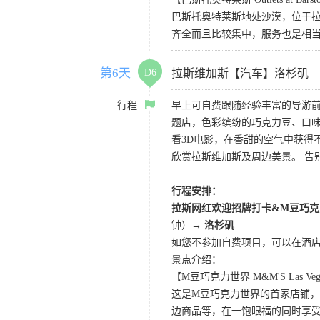
巴斯托奥特莱斯地处沙漠，位于
齐全而且比较集中，服务也是相
第6天
D6
拉斯维加斯【汽车】洛杉矶
行程
早上可自费跟随经验丰富的导游
题店，色彩缤纷的巧克力豆、口
看3D电影，在香甜的空气中获得不一
欣赏拉斯维加斯及周边美景。 告
行程安排：
拉斯网红欢迎招牌打卡&M豆巧克
钟）
→ 洛杉矶
如您不参加自费项目，可以在酒
景点介绍：
【M豆巧克力世界 M&M'S Las Veg
这是M豆巧克力世界的首家店铺，
边商品等，在一饱眼福的同时享