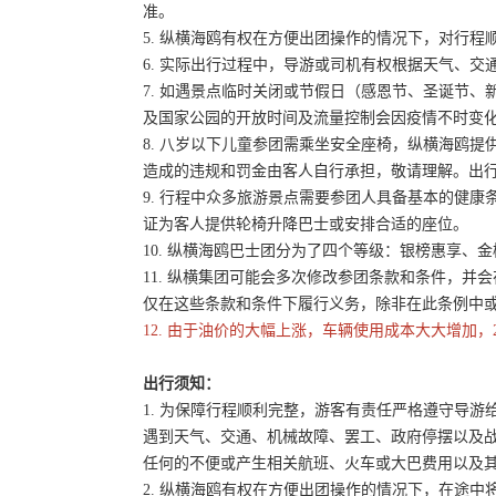
准。
5. 纵横海鸥有权在方便出团操作的情况下，对行
6. 实际出行过程中，导游或司机有权根据天气、
7. 如遇景点临时关闭或节假日（感恩节、圣诞节
及国家公园的开放时间及流量控制会因疫情不时变
8. 八岁以下儿童参团需乘坐安全座椅，纵横海鸥提
造成的违规和罚金由客人自行承担，敬请理解。出
9. 行程中众多旅游景点需要参团人具备基本的健
证为客人提供轮椅升降巴士或安排合适的座位。
10. 纵横海鸥巴士团分为了四个等级：银榜惠享、
11. 纵横集团可能会多次修改参团条款和条件，
仅在这些条款和条件下履行义务，除非在此条例中
12. 由于油价的大幅上涨，车辆使用成本大大增加，
出行须知：
1. 为保障行程顺利完整，游客有责任严格遵守导
遇到天气、交通、机械故障、罢工、政府停摆以及
任何的不便或产生相关航班、火车或大巴费用以及
2. 纵横海鸥有权在方便出团操作的情况下，在途