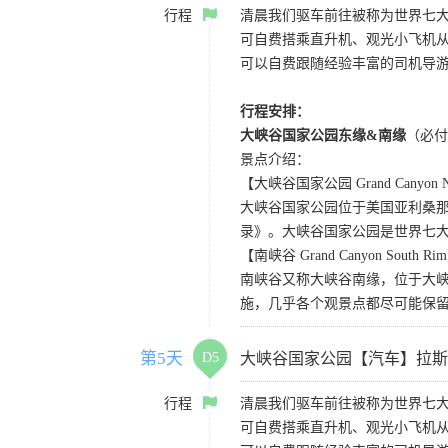
行程
清晨我们驱车前往被称为世界七
可自费搭乘直升机、观光小飞机
可以自费跟随经验丰富的司机导
行程安排：
大峡谷国家公园东缘&南缘
（必付
景点介绍：
【大峡谷国家公园 Grand Canyon Nat
大峡谷国家公园位于美国亚利桑那州
录》。大峡谷国家公园是世界七
【南峡谷 Grand Canyon South Ri
南峡谷又称大峡谷南缘，位于大
施，几乎各个观景点都尽可能保
第5天
D5
大峡谷国家公园【汽车】拉斯
行程
清晨我们驱车前往被称为世界七
可自费搭乘直升机、观光小飞机