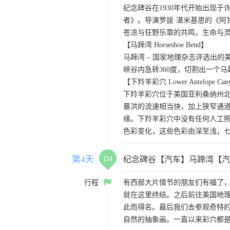
纪念碑谷在1930年代开始出现
者》。导演罗拔·湛米基思的《阿
苍凉与狂野乐章的共鸣，生命与
【马蹄湾 Horseshoe Bend】
马蹄湾 – 国家地理杂志评选出
峡谷内急转360度，切割出一个
【下羚羊彩穴 Lower Antelope Can
下羚羊彩穴位于美国亚利桑纳州
暴洪的流速相当快，加上狭窄通
缘。下羚羊彩穴中没有任何人工照
色彩变化，这些色彩由深至浅，
第4天
D4
纪念碑谷【汽车】马蹄湾【汽
行程
有西部大片情节的朋友们有福了
就在这里终结。之后前往美国地理
此而得名。最后我们去参观奇特的
自然的抽象画。一直以来彩穴都