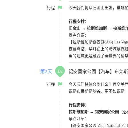
行程
今天我们将从旧金山出发，穿越
行程安排：
旧金山 → 拉斯维加斯 → 拉斯维
景点介绍：
【拉斯维加斯夜景游(AG) Las Vegas 
夜幕降临、华灯初上的赌城是霓虹
里的建筑更是融合了全世界的精
第2天
D2
锡安国家公园【汽车】布莱斯
行程
今天我们将体会到什么叫百变美
说是布莱斯是峡谷，更不如说是
行程安排：
拉斯维加斯 → 锡安国家公园
（必
景点介绍：
【锡安国家公园 Zion National Pa