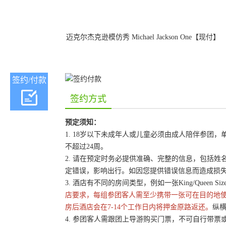
迈克尔杰克逊模仿秀 Michael Jackson One【现付】
签约/付款
签约方式
预定须知：
1. 18岁以下未成年人或儿童必须由成人陪伴参
不超过24周。
2. 请在预定时务必提供准确、完整的信息，包括
定错误，影响出行。如因您提供错误信息而造成损
3. 酒店有不同的房间类型，例如一张King/Queen 
店要求，每组参团客人需至少携带一张可在目的地
房后酒店会在7-14个工作日内将押金原路返还。
纵横
4. 参团客人需跟团上导游购买门票，不可自行带票或