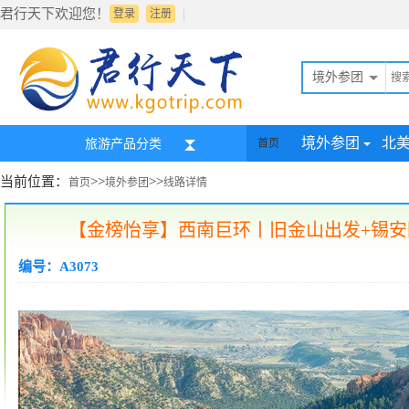
君行天下欢迎您！
|
登录
注册
境外参团
境外参团
北
旅游产品分类
首页
当前位置：
>>
>>
首页
境外参团
线路详情
【金榜怡享】西南巨环丨旧金山出发+锡安
编号：A3073