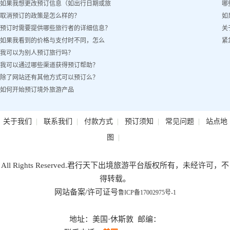
如果我想更改预订信息（如出行日期或旅
哪
取消预订的政策是怎么样的？
如
客姓名）怎么办？
预订时需要提供哪些旅行者的详细信息？
关
如果我看到的价格与支付时不同，怎么
紧
我可以为别人预订旅行吗？
办？
我可以通过哪些渠道获得预订帮助？
除了网站还有其他方式可以预订么？
如何开始预订境外旅游产品
|
|
|
|
|
关于我们
联系我们
付款方式
预订须知
常见问题
站点地
|
图
All Rights Reserved.君行天下出境旅游平台版权所有，未经许可，不
得转载。
网站备案/许可证号
鲁ICP备17002975号-1
地址：美国·休斯敦 邮编：