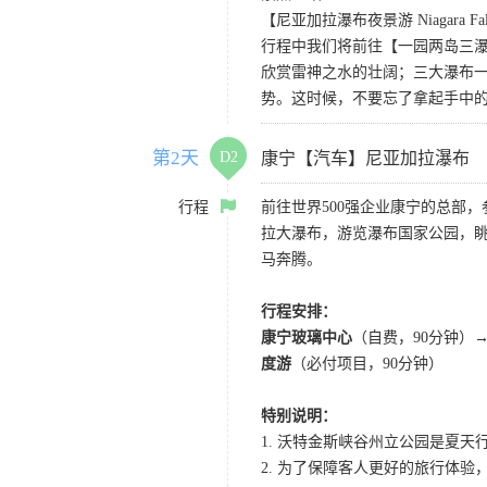
【尼亚加拉瀑布夜景游 Niagara Falls
行程中我们将前往【一园两岛三
欣赏雷神之水的壮阔；三大瀑布
势。这时候，不要忘了拿起手中
第2天
D2
康宁【汽车】尼亚加拉瀑布
行程
前往世界500强企业康宁的总部
拉大瀑布，游览瀑布国家公园，
马奔腾。
行程安排：
康宁玻璃中心
（自费，90分钟）
度游
（必付项目，90分钟）
特别说明：
1. 沃特金斯峡谷州立公园是夏天
2. 为了保障客人更好的旅行体