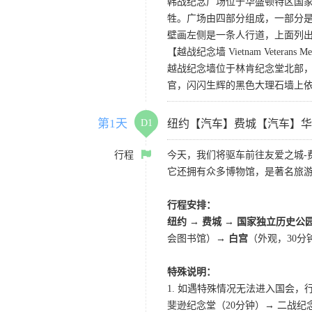
韩战纪念广场位于华盛顿特区国家广
牲。广场由四部分组成，一部分是
壁画左侧是一条人行道，上面列出
【越战纪念墙 Vietnam Veterans Me
越战纪念墙位于林肯纪念堂北部，
官，闪闪生辉的黑色大理石墙上依每
第1天
D1
纽约【汽车】费城【汽车】华
行程
今天，我们将驱车前往友爱之城-
它还拥有众多博物馆，是著名旅
行程安排：
纽约 → 费城 → 国家独立历史公
会图书馆）
→ 白宫
（外观，30分
特殊说明：
1. 如遇特殊情况无法进入国会
斐逊纪念堂（20分钟）→ 二战纪