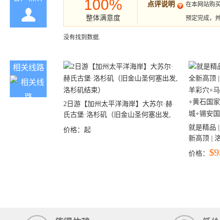
100%
点评说明
在本网站购
整体满意度
预定完成，
没有找到数据.
相关线路
2日游【加州太平洋海岸】大苏尔·赫
氏古堡·洛杉矶（旧金山圣何塞出发,
洛杉矶结束）
就是精品 |
价格：
起
新高顶 |
彩穴+马
$9
价格：
石国家公
+锡安国家