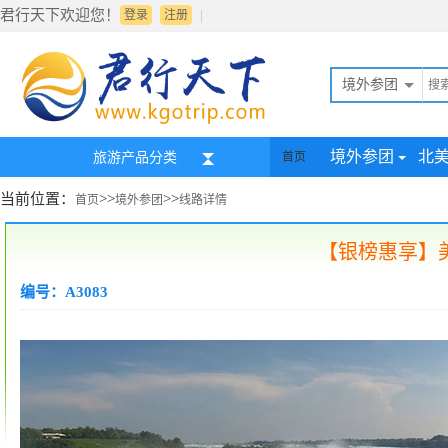
君行天下欢迎您！
|
登录
注册
境外参团
境外参团
北
旅游产品分类
首页
当前位置：
>>
>>
首页
境外参团
线路详情
【银榜惠享】美
编号：A3083