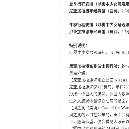
夏季行程安排（以雾中少女号观
尼亚加拉瀑布经典游
（自费，2.
冬季行程安排（以雾中少女号观
尼亚加拉瀑布经典游
（自费，2.
特别说明：
1. 雾中少女号观瀑船，4月底
尼亚加拉瀑布到波士顿行驶：约47
景点介绍：
【尼亚加拉旋涡州立公园 Niagara Whirl
尼亚加拉旋涡深125英尺，是在
形成一个巨大的旋涡。公园内很
进入大旋涡体验惊心动魄的场面
【风之洞（美境）Cave of the Win
风之洞的入口在公羊岛，里面会有
下，翘首仰望，便会看见大瀑布
【雾中少女号观瀑船 Maid of The M