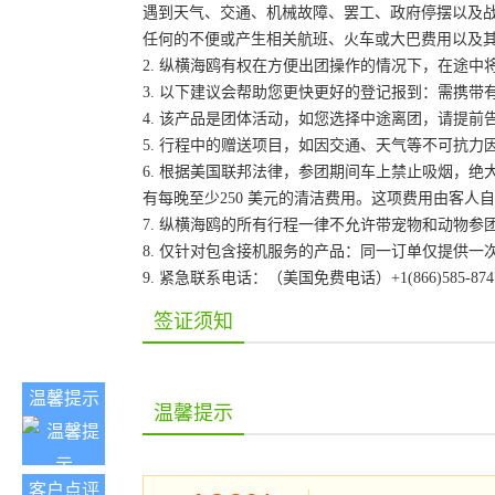
遇到天气、交通、机械故障、罢工、政府停摆以及
任何的不便或产生相关航班、火车或大巴费用以及
2. 纵横海鸥有权在方便出团操作的情况下，在途
3. 以下建议会帮助您更快更好的登记报到：需携带
4. 该产品是团体活动，如您选择中途离团，请提
5. 行程中的赠送项目，如因交通、天气等不可抗
6. 根据美国联邦法律，参团期间车上禁止吸烟，
有每晚至少250 美元的清洁费用。这项费用由客
7. 纵横海鸥的所有行程一律不允许带宠物和动物参
8. 仅针对包含接机服务的产品：同一订单仅提供
9. 紧急联系电话：（美国免费电话）+1(866)585-87
签证须知
温馨提示
温馨提示
客户点评