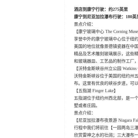
酒店到康宁行驶：约275英里
康宁到尼亚加拉瀑布行驶：180英
景点介绍：
【康宁玻璃中心 The Corning Museu
享誉中外的康宁玻璃中心位于纽
美国的地位就像景德镇瓷器在中国
精品及艺术雕刻玻璃展示，这些
和玻璃器皿、工艺品的制作工厂
【沃特金斯峡谷州立公园 Watkins Glen
沃特金斯峡谷位于美国的纽约州
布。这里有优良的峡谷步道，可以
【五指湖 Finger Lake】
五指湖位于纽约州西北部，是一个
墅或者庄园。
景点介绍：
【尼亚加拉瀑布夜景游 Niagara Falls 
行程中我们将前往【一园两岛三
欣赏雷神之水的壮阔；三大瀑布