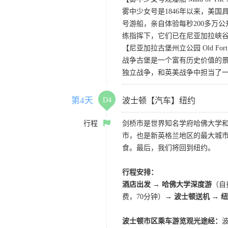
雾中少女号是1846年以来，美
号游船，亲自体验每秒200多万
练指挥下，它们已在尼亚加拉峡谷
【尼亚加拉古堡州立公园 Old Fort Niag
战争古堡是一个富有历史价值的
独立战争，和英美战争中担当了
第4天
D4
波士顿【汽车】纽约
行程
剑桥市是世界知名学府哈佛大学
市，也是新英格兰地区的最大城
食。最后，我们将回到纽约。
行程安排：
酒店出发
→
哈佛大学深度游
（自
费，70分钟）→
波士顿送机 → 
波士顿市区乘车游览观光途经：