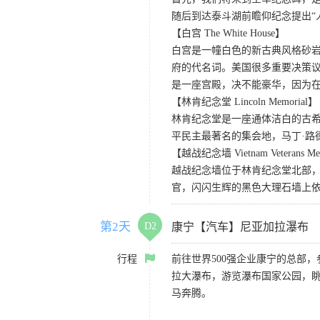
随后到达泰斗湖前瞻仰纪念提出“
【白宫 The White House】
白宫是一幢白色的新古典风格砂岩
府的代名词。美国很多重要决策
是一座宫殿，决不能豪华，因为
【林肯纪念堂 Lincoln Memorial】
林肯纪念堂是一座通体洁白的古希
平民主最著名的集会地，马丁·路
【越战纪念墙 Vietnam Veterans Me
越战纪念墙位于林肯纪念堂北部，
官，闪闪生辉的黑色大理石墙上依每
第2天
D2
康宁【汽车】尼亚加拉瀑布
行程
前往世界500强企业康宁的总部
拉大瀑布，游览瀑布国家公园，
马奔腾。