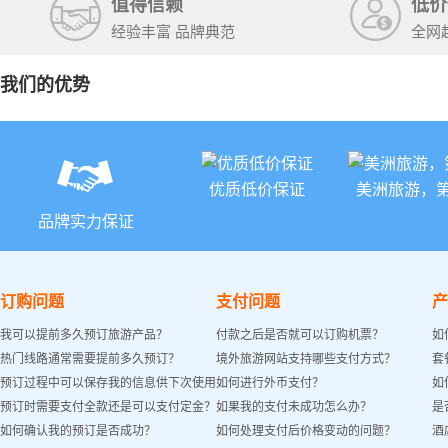
值得信赖
低价
经验丰富 品牌典范
全网
我们的优势
优质低价保证
美洲旅游，
品牌实力保证
订购问题
支付问题
产
我可以提前多久预订旅游产品？
付款之后是否就可以订购机票？
如
热门线路通常需要提前多久预订？
境外旅游网站支持哪些支付方式？
套
预订过程中可以保存我的信息供下次使用
如何进行外币支付？
如
预订时需要支付全款还是可以支付定金？
如果我的支付未成功怎么办？
是
吗？
如何确认我的预订是否成功？
如何处理支付后价格变动的问题？
酒