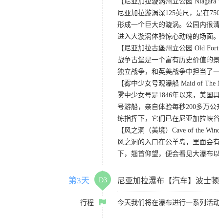
【尼亚加拉漩涡州立公园 Niagara Whirl
尼亚加拉漩涡深125英尺，是在
形成一个巨大的漩涡。公园内很
进入大漩涡体验惊心动魄的场面
【尼亚加拉古堡州立公园 Old Fort Niag
战争古堡是一个富有历史价值的
独立战争，和英美战争中担当了
【雾中少女号观瀑船 Maid of The M
雾中少女号是1846年以来，美
号游船，亲自体验每秒200多万
练指挥下，它们已在尼亚加拉峡谷
【风之洞（美境）Cave of the Win
风之洞的入口在公羊岛，里面会有
下，翘首仰望，便会看见大瀑布
第3天
D3
尼亚加拉瀑布【汽车】波士顿
行程
今天我们将在瀑布进行一系列活