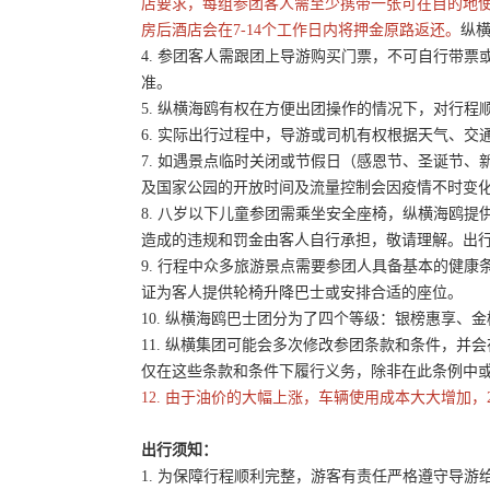
店要求，每组参团客人需至少携带一张可在目的地
房后酒店会在7-14个工作日内将押金原路返还。
纵横
4. 参团客人需跟团上导游购买门票，不可自行带票或
准。
5. 纵横海鸥有权在方便出团操作的情况下，对行
6. 实际出行过程中，导游或司机有权根据天气、
7. 如遇景点临时关闭或节假日（感恩节、圣诞节
及国家公园的开放时间及流量控制会因疫情不时变
8. 八岁以下儿童参团需乘坐安全座椅，纵横海鸥提
造成的违规和罚金由客人自行承担，敬请理解。出
9. 行程中众多旅游景点需要参团人具备基本的健
证为客人提供轮椅升降巴士或安排合适的座位。
10. 纵横海鸥巴士团分为了四个等级：银榜惠享、
11. 纵横集团可能会多次修改参团条款和条件，
仅在这些条款和条件下履行义务，除非在此条例中
12. 由于油价的大幅上涨，车辆使用成本大大增加，
出行须知：
1. 为保障行程顺利完整，游客有责任严格遵守导