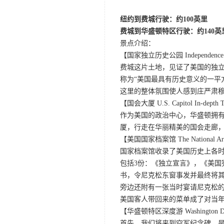
纽约到费城行驶：约100英里
费城到华盛顿特区行驶：约140英
景点介绍：
【国家独立历史公园 Independence Nati
费城这片土地，见证了美国的独
称为“美国最具有历史意义的一平
这里的整体氛围使人感到庄严肃
【国会大厦 U.S. Capitol In-depth 
作为美国的政治中心，华盛顿拥
厦，行走在华丽精美的国会走廊
【美国国家档案馆 The National Arc
国家档案馆收录了美国历史上各时
包括3份：《独立宣言》，《美国
书，令尼克松东窗事发并最终将
旁边还附有一张当时宴请尼克松
美国客人带回来的菜单成了对当
【华盛顿特区深度游 Washington D.C.
首先，我们将来到空军纪念碑，是