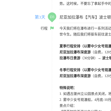
势。这时候，不要忘了拿起手中
第3天
D3
尼亚加拉瀑布【汽车】波士顿
行程
今天我们将在瀑布进行一系列活
世今生。随后我们将驱车前往波
夏季行程安排（以雾中少女号观
尼亚加拉瀑布深度游
（自费，12
拉瀑布日景游
（30分钟）→
波士
冬季行程安排（以雾中少女号观
尼亚加拉瀑布深度游
（自费，12
特殊说明：
1. 如遇古堡州立公园景点关闭
2. 雾中少女号观瀑船，4月底
景点介绍：