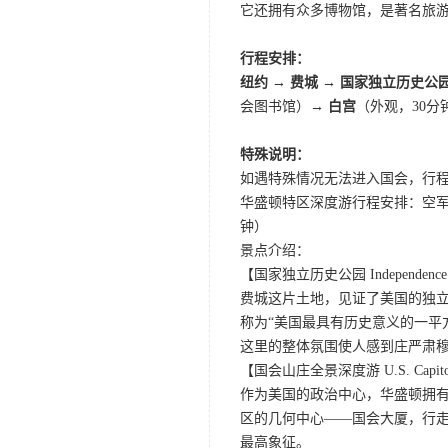
它还拥有众多博物馆，是著名旅
行程安排：
纽约 → 费城 → 国家独立历史公
会图书馆）
→ 白宫
（外观，30分
特殊说明：
如遇特殊情况无法进入国会，行
华盛顿特区深度游行程安排：空军纪
钟）
景点介绍：
【国家独立历史公园 Independence Nati
费城这片土地，见证了美国的独
称为“美国最具有历史意义的一平
这里的整体氛围使人感到庄严肃
【国会山庄全景深度游 U.S. Capitol I
作为美国的政治中心，华盛顿拥
区的几何中心——国会大厦，行
最高象征。