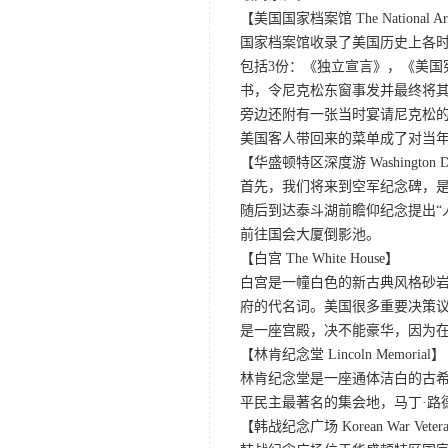
【美国国家档案馆 The National Arc
国家档案馆收录了美国历史上各时
包括3份：《独立宣言》，《美国
书，令尼克松东窗事发并最终将
旁边还附有一张当时宴请尼克松
美国客人带回来的菜单成了对当
【华盛顿特区深度游 Washington D.C.
首先，我们将来到空军纪念碑，是
随后到达泰斗湖前瞻仰纪念提出“
前往国会大厦倒影池。
【白宫 The White House】
白宫是一幢白色的新古典风格砂岩
府的代名词。美国很多重要决策
是一座宫殿，决不能豪华，因为
【林肯纪念堂 Lincoln Memorial】
林肯纪念堂是一座通体洁白的古希
平民主最著名的集会地，马丁·路
【韩战纪念广场 Korean War Veteran