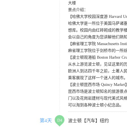
大楼
景点介绍：
【哈佛大学校园深度游 Harvard Univer
哈佛大学是一所位于美国马萨诸
想库。校园内由红砖砌成的教学
会以自己的角度为您讲解他们熟
【麻省理工学院 Massachusetts Institu
麻省理工学院位于剑桥市的一所
【波士顿观港船 Boston Harbor Cru
从水上游览波士顿，见证这里的历
欧洲人到达四千年之前，土著人
乘客展现了这样一个迷人的城市。
【波士顿昆西市场 Quincy Market
昆西市场是波士顿知名的旅游景
门以及花岗岩建材与现代美式风
可以淘到各种波士顿小纪念品。
第4天
D4
波士顿【汽车】纽约