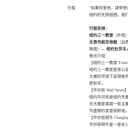
行程
“如果你爱他，请带
纽约的无限遐想。我
行程安排：
纽约三一教堂
（外观
无畏号航空母舰
（自
物馆）→
纽约杜莎夫
景点介绍：
【纽约三一教堂 Trinity 
纽约三一教堂是圣公会
大楼的环绕下显得格外
愿和平。
【华尔街 Wall Street
纽约华尔街是纽约市
天大楼是美国一些主
华盛顿的宣誓就职地
【华尔街铜牛 Charging
华尔街铜牛是一座长5