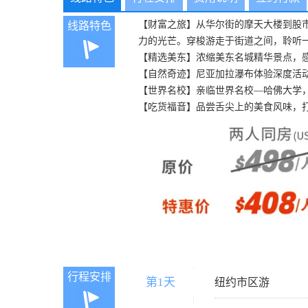
【财富之旅】从华尔街的摩天大楼到股
线路特色
力的光芒。穿梭游走于街道之间，聆听
【精选美东】浓缩美东名城精华景点，
【自然奇迹】尼亚加拉瀑布体验深度活
【世界名校】亲临世界名校—哈佛大学
【吃货福音】品尝舌尖上的美食风味，
行程安排
第1天
D1
纽约市区游