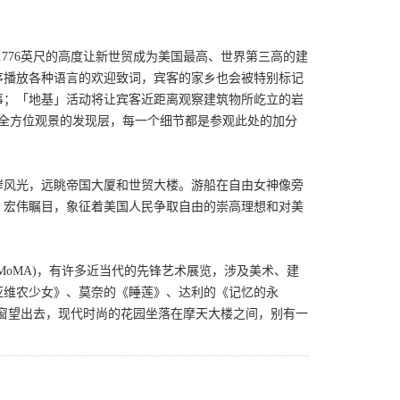
1776英尺的高度让新世贸成为美国最高、世界第三高的建
依序播放各种语言的欢迎致词，宾客的家乡也会被特别标记
事；「地基」活动将让宾客近距离观察建筑物所屹立的岩
度全方位观景的发现层，每一个细节都是参观此处的加分
岸风光，远眺帝国大厦和世贸大楼。游船在自由女神像旁
，宏伟瞩目，象征着美国人民争取自由的崇高理想和对美
oMA)，有许多近当代的先锋艺术展览，涉及美术、建
亚维农少女》、莫奈的《睡莲》、达利的《记忆的永
窗望出去，现代时尚的花园坐落在摩天大楼之间，别有一