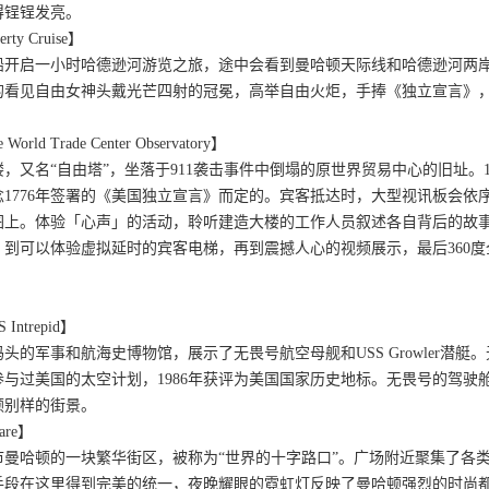
得锃锃发亮。
y Cruise】
船开启一小时哈德逊河游览之旅，途中会看到曼哈顿天际线和哈德逊河两
的看见自由女神头戴光芒四射的冠冕，高举自由火炬，手捧《独立宣言》
。
d Trade Center Observatory】
，又名“自由塔”，坐落于911袭击事件中倒塌的原世界贸易中心的旧址。
1776年签署的《美国独立宣言》而定的。宾客抵达时，大型视讯板会
图上。体验「心声」的活动，聆听建造大楼的工作人员叙述各自背后的故
，到可以体验虚拟延时的宾客电梯，再到震撼人心的视频展示，最后360
ntrepid】
码头的军事和航海史博物馆，展示了无畏号航空母舰和USS Growler
与过美国的太空计划，1986年获评为美国国家历史地标。无畏号的驾
顿别样的街景。
are】
市曼哈顿的一块繁华街区，被称为“世界的十字路口”。广场附近聚集了各
手段在这里得到完美的统一，夜晚耀眼的霓虹灯反映了曼哈顿强烈的时尚