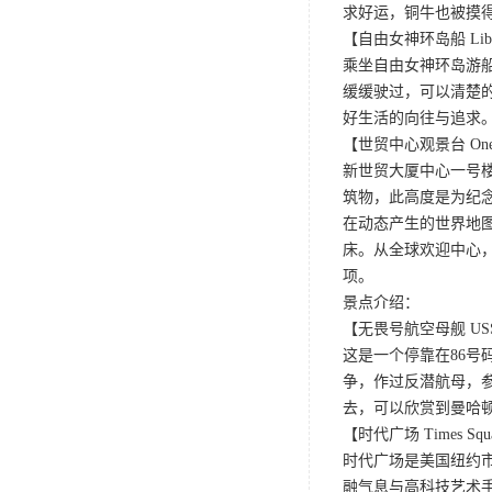
求好运，铜牛也被摸
【自由女神环岛船 Libert
乘坐自由女神环岛游
缓缓驶过，可以清楚
好生活的向往与追求
【世贸中心观景台 One Worl
新世贸大厦中心一号楼
筑物，此高度是为纪念
在动态产生的世界地
床。从全球欢迎中心
项。
景点介绍：
【无畏号航空母舰 USS I
这是一个停靠在86号
争，作过反潜航母，参
去，可以欣赏到曼哈
【时代广场 Times Squ
时代广场是美国纽约
融气息与高科技艺术