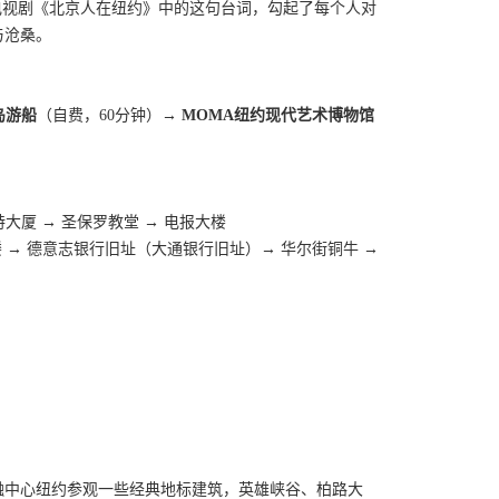
电视剧《北京人在纽约》中的这句台词，勾起了每个人对
与沧桑。
岛游船
（自费，60分钟）→
MOMA纽约现代艺术博物馆
特大厦 → 圣保罗教堂 → 电报大楼
楼 → 德意志银行旧址（大通银行旧址）→ 华尔街铜牛 →
融中心纽约参观一些经典地标建筑，英雄峡谷、柏路大