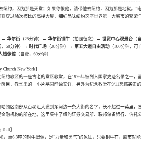
他去纽约，因为那是天堂；如果你恨他，请带他去纽约，因为那是地狱。”
们将穿过鳞次栉比的高楼大厦，细细品味纽约这座世界第一大城市的繁荣
）→
华尔街
（25分钟）→
华尔街铜牛
（拍照留念）→
世贸中心观景台
（自
费，60分钟）→
时代广场
（20分钟）→
第五大道自由活动
（100分钟，
人蜡像馆
（自费，60分钟）
Church New York】
纽约教区的一座古老的堂区教堂，在1976年被列入国家史迹名录之一
醒目，教堂里的一小片墓园静谧安详。另外为纪念教堂在9/11恐怖袭击
】
曼哈顿区南部从百老汇大道到东河边一条大街的名字，长不超过一英里，宽
要金融机构的所在地，这里集中了纽约证券交易所、联邦储备银行、信托
。
 Bull】
米，重6.3吨的铜牛塑像，是“力量和勇气”的象征，只要铜牛在，股市就