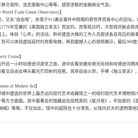
证券交易所、洛克斐勒中心等等，感受浓郁的金融商业气息。
d Trade Center Observatory】
，又名“自由塔”，坐落于911袭击事件中倒塌的原世界贸易中心的旧址。
1776年签署的《美国独立宣言》而定的。宾客抵达时，大型视讯板会
图上。体验「心声」的活动，聆听建造大楼的工作人员叙述各自背后的故
，到可以体验虚拟延时的宾客电梯，再到震撼人心的视频展示，最后360
y Cruise】
船开启一小时哈德逊河游览之旅，途中会看到曼哈顿天际线和哈德逊河两
的看见自由女神头戴光芒四射的冠冕，高举自由火炬，手捧《独立宣言》
。
 of Modern Art】
城中建造的世界上最杰出的现代艺术收藏馆之一的纽约现代艺术博物馆(M
计等方方面面。其中最著名的馆藏品包括梵高的《星月夜》、毕加索的《
《呐喊》等等。不仅如此，馆中的庭院也十分漂亮，从馆内巨大的透明落地