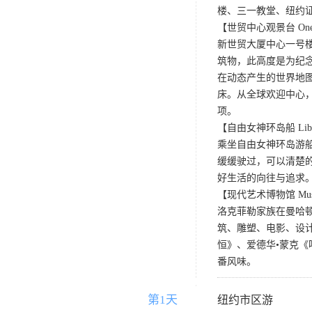
楼、三一教堂、纽约
【世贸中心观景台 One Worl
新世贸大厦中心一号楼
筑物，此高度是为纪念
在动态产生的世界地
床。从全球欢迎中心
项。
【自由女神环岛船 Libert
乘坐自由女神环岛游
缓缓驶过，可以清楚
好生活的向往与追求
【现代艺术博物馆 Museum
洛克菲勒家族在曼哈顿
筑、雕塑、电影、设
恒》、爱德华•蒙克
番风味。
第1天
D1
纽约市区游