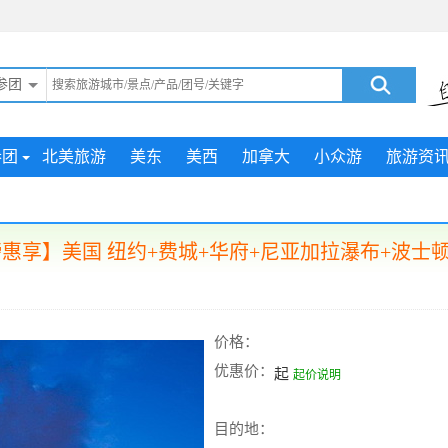
参团
参团
北美旅游
美东
美西
加拿大
小众游
旅游资
惠享】美国 纽约+费城+华府+尼亚加拉瀑布+波士顿
价格：
优惠价：
起
起价说明
目的地：