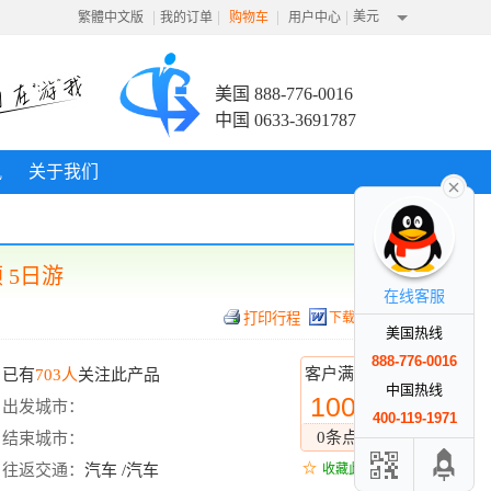
|
|
|
|
美元
繁體中文版
我的订单
购物车
用户中心
美国 888-776-0016
中国 0633-3691787
讯
关于我们
 5日游
在线客服
下载行程
美国热线
888-776-0016
客户满意度
已有
703人
关注此产品
中国热线
100%
出发城市：
400-119-1971
0条点评
结束城市：
往返交通：
汽车 /汽车
收藏此线路