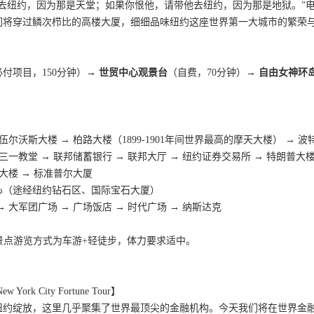
他去纽约，因为那是天堂；如果你恨他，请带他去纽约，因为那是地狱。”
们将穿过鳞次栉比的高楼大厦，细细品味纽约这座世界第一大城市的繁荣
必付项目，150分钟）
→ 世贸中心观景台
（自费，70分钟）→
自由女神环
伍尔沃斯大楼 → 柏路大楼（1899-1901年间世界最高的摩天大楼） → 波
三一教堂 → 联邦储蓄银行 → 联邦大厅 → 纽约证券交易所 → 特朗普大
大楼 → 标准普尔大厦
心（途经纽约钻石区、国际宝石大厦）
 大军团广场 → 广场饭店 → 时代广场 → 纳斯达克
旅景点游览方式为车游+轻徒步，体力要求适中。
。
rk City Fortune Tour】
纽约绽放，这里几乎聚集了世界最顶尖的金融机构。今天我们将在世界金