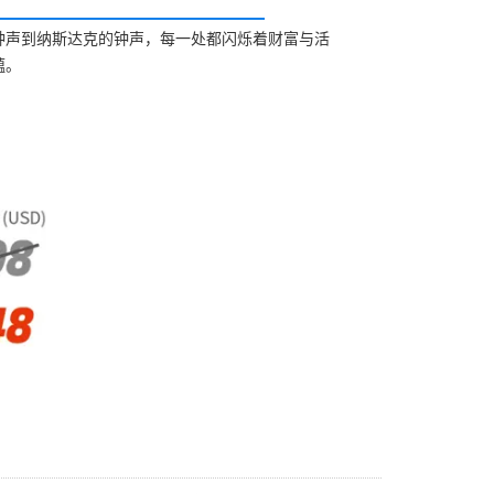
钟声到纳斯达克的钟声，每一处都闪烁着财富与活
蕴。