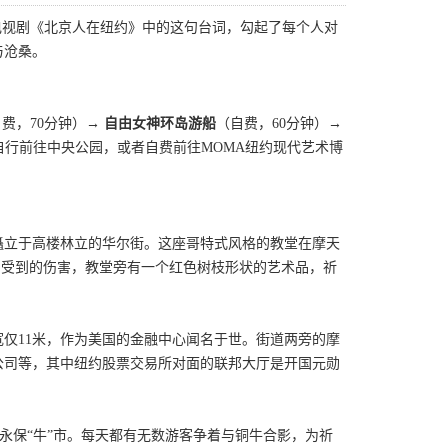
电视剧《北京人在纽约》中的这句台词，勾起了每个人对
与沧桑。
费，70分钟）→
自由女神环岛游船
（自费，60分钟）→
可自行前往中央公园，或者自费前往MOMA纽约现代艺术博
，矗立于高楼林立的华尔街。这座哥特式风格的教堂在摩天
的受到的伤害，教堂旁有一个红色树枝形状的艺术品，祈
仅11米，作为美国的金融中心闻名于世。街道两旁的摩
公司等，其中纽约股票交易所对面的联邦大厅是开国元勋
能永保“牛”市。每天都有无数游客争着与铜牛合影，为祈