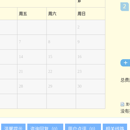
»
周五
周六
周日
2
7
8
9
14
15
16
21
22
23
总费
28
29
30
发
没有
温馨提示
咨询回复（0）
用户点评（0）
相关线路