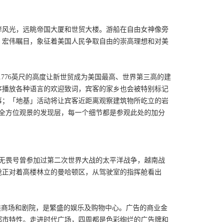
岸风光，远眺帝国大厦和世贸大楼。游船在自由女神像旁
，宏伟瞩目，象征着美国人民争取自由的崇高理想和对美
1776英尺的高度让新世贸成为美国最高、世界第三高的建
依序播放各种语言的欢迎致词，宾客的家乡也会被特别标记
事；「地基」活动将让宾客近距离观察建筑物所屹立的岩
度全方位观景的发现层，每一个细节都是参观此处的加分
潜艇。无畏号曾参加过第二次世界大战的太平洋战争，越南战
驶舱正对着高楼林立的曼哈顿区，从驾驶室的指挥舱看出
类商场和剧院，是繁盛的娱乐及购物中心。广告的商业金
都市特性。走进时代广场，四周都是色彩绚烂的广告牌和