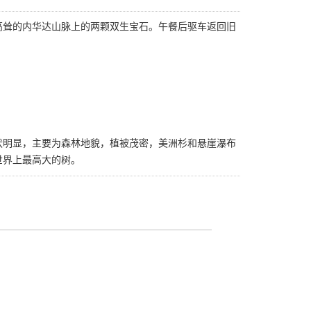
高耸的内华达山脉上的两颗双生宝石。午餐后驱车返回旧
伏明显，主要为森林地貌，植被茂密，美洲杉和悬崖瀑布
世界上最高大的树。