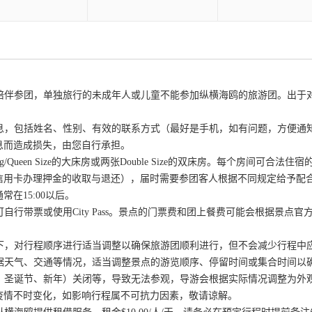
成人陪伴参团，单独旅行的未成年人或儿童不能参加纵横海鸥的旅游团。出
信息，包括姓名、性别、有效的联系方式（最好是手机，如有问题，方便
息而造成损失，由您自行承担。
/Queen Size的大床房或两张Double Size的双床房。每个房间可合
信用卡办理押金的收取与退还），届时需要参团客人根据不同规定给予配
在15:00以后。
可自行带票或使用City Pass。景点的门票费和团上餐费可能会根据景
况下，对行程顺序进行适当调整以确保旅游团顺利进行，但不会减少行程中
根据天气、交通等情况，适当调整景点的游览顺序、停留时间或集合时间以
节、圣诞节、新年）关闭等，导致无法参观，导游会根据实际情况调整为
疫情不时变化，如影响行程属不可抗力因素，敬请谅解。