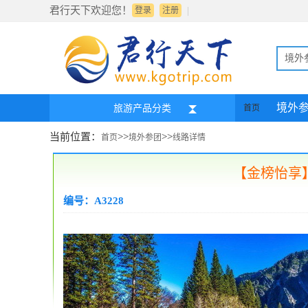
君行天下欢迎您！
|
登录
注册
境外
境外
旅游产品分类
首页
当前位置：
>>
>>
首页
境外参团
线路详情
【金榜怡享
编号：A3228