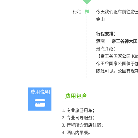
行程
今天我们驱车前往帝
金山。
行程安排：
酒店
→
帝王谷神木国
景点介绍：
【帝王谷国家公园 Kings C
帝王谷国家公园位于
随处可见。公园有现
费用说明
费用包含
1. 专业旅游用车；
2. 专业司导服务；
3. 行程所含酒店住宿；
4. 酒店内早餐。