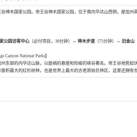
王谷神木国家公园。帝王谷神木国家公园，位于南内华达山西侧，是加州
家公园访客中心
（必付项目，30分钟）→
神木步道
（75分钟）→
旧金山
anyon National Parks】
加州东部的内华达山脉，以陡峭的悬崖和险峻的峡谷著名。帝王谷地势起
存面积最大的红杉树林，也是世界上最大的古老原始巨林区，这里还拥有