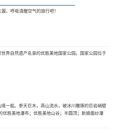
尘嚣、呼吸清醒空气的旅行吧！
组织世界自然遗产名录的优胜美地国家公园。国家公园位于
仙境一般。参天巨木，高山流水，被冰川雕琢的巨岩峭壁
的优胜美地瀑布；优胜美地山谷；半圆顶；新娘面纱瀑