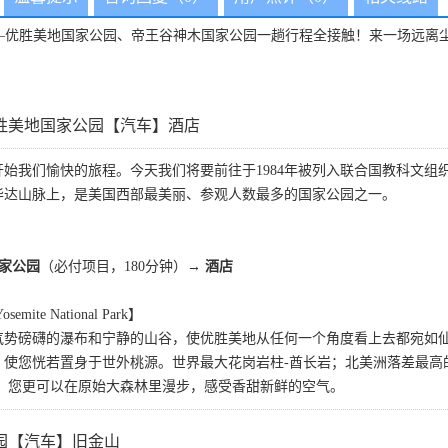
—优胜美地国家公园、帝王谷神木国家公园一趟行程全接触！来一场远离
胜美地国家公园【汽车】酒店
始我们愉快的旅程。今天我们将要前往于1984年被列入联合国教科文
华达山脉上，是美国西部最美丽、参观人数最多的国家公园之一。
家公园
（必付项目，180分钟）→
酒店
te National Park】
气势磅礴的瀑布和宁静的山谷，使优胜美地从任何一个角度看上去都宛如
，使您恍若置身于世外桃源。世界最大花岗岩柱-酋长岩；北美洲落差最高
来！您更可以在原始大森林里漫步，感受香甜新鲜的空气。
园【汽车】旧金山