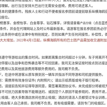
纵横海鸥提供租借服务，租金$10.00/人/天，请务必在预定行程时提前
请理解。出行当日安排大巴出行无需安全座椅，费用可退还客人。
备基本的健康条件。残疾人士和行动不便者报名参团前请提前联系纵横海
的座位。
：银榜惠享、金榜怡享、白金尊享、钻石臻享，详情请查看
（点击蓝
产品分级
款和条件，并会在代理网站上及时公布最新版本。请游客在报名参团前务必
在此条例中或在法律中有特别规定，否则如果产生任何间接性，补偿性，
本大大增加，2022年4月1日起，纵横海鸥所有的巴士团产品需加收交通附加
严格遵守导游给出的集合时间。如果距离集合时间超过十分钟，车子将离
府停摆以及战争和恐怖袭击等不可控因素，我司无法保证按时按点到达接
巴费用以及其他旅游费用等额外费用的，我司概不负责。
况下，在途中将游客从原车换到另一辆车并指派不同导游和司机提供服务。
到：需携带有效身份证件( 内附照片)；请出示纸质版或电子版行程单。
离团，请提前告知并征得导游同意，需签署离团协议书，未完成部分将被视
气等不可抗力因素导致不能赠送的、或因您个人原因不能参观的，费用不退
禁止吸烟，绝大多数酒店房间也禁止吸烟；酒店的清洁人员都受过专业训
项费用由客人自己承担，我司概不负责。若有吸烟需要，请到专门的吸烟区