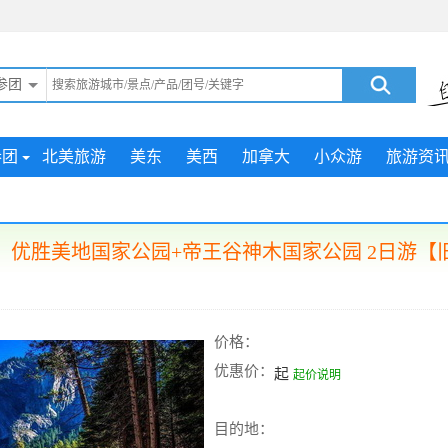
参团
参团
北美旅游
美东
美西
加拿大
小众游
旅游资
】优胜美地国家公园+帝王谷神木国家公园 2日游【
价格：
优惠价：
起
起价说明
目的地：