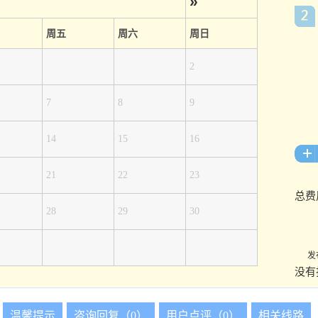
»
周五
周六
周日
2
7
8
9
14
15
16
21
22
23
总费
28
29
30
发
没有
温馨提示
咨询回复（0）
用户点评（0）
相关线路