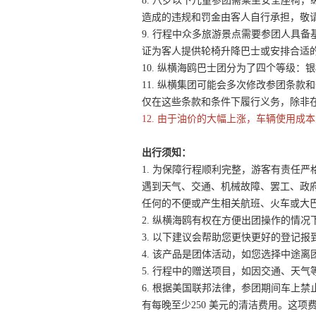
8. 八岁以下儿童参团需乘坐安全座椅，
造成的违规和罚金由客人自行承担，敬
9. 行程中众多旅游景点需要参团人具
证为客人提供轮椅升降巴士或安排合适
10. 纵横海鸥巴士团分为了四个等级
11. 纵横集团可能会多次修改参团条
仅在这些条款和条件下履行义务，除非
12. 由于油价的大幅上涨，车辆使用成
出行须知：
1. 为保障行程顺利完整，游客有责任
遇到天气、交通、机械故障、罢工、政
任何的不便或产生相关航班、火车或大
2. 纵横海鸥有权在方便出团操作的情
3. 以下建议会帮助您更快更好的登记报
4. 该产品是团体活动，如您选择中途
5. 行程中的赠送项目，如因交通、天
6. 根据美国联邦法律，参团期间车上
有每晚至少250 美元的清洁费用。这