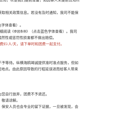
备注告知，以便我们提前准备，如因客人未提前告知所
鸥获取相关政策信息。若没有及时通知，我司不能保
色字体查看）。
仔细阅读
（点击蓝色字体查看）。我司
《参团条例》
偶然性或惩罚性损害都不做出赔偿。
费$5/人/天，请下单时和团费一起支付。
开不予等待。纵横海鸥竭诚提供准时准点服务，但如
送地点。由此原因导致的行程延误进而给客人带来
为您自行放弃，团费不予退还。
，敬请谅解。
练，保安人员也会专业的留下证据，一旦被发现，会
。