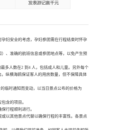
于对孕妇安全的考虑，孕妇参团需在行程结束时怀孕
通知）、准确的航班信息或参团地点等，以免产生预
法住宿的最多人数在2 到4 人，包括成人和儿童。另外每个
合。纵横海鸥保证客人的用房数量，但不保障具体
点官方的临时通知而变动，以当日景点公布的价格为
应包含的项目。
确保行程顺利进行。
外观或以其他景点代替以确保行程的丰富性。各景点