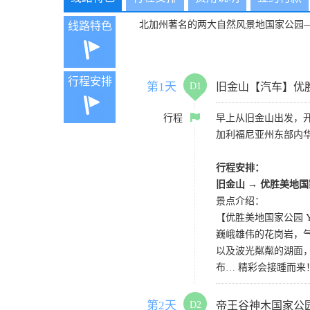
北加州著名的两大自然风景地国家公园
线路特色
行程安排
第1天
D1
旧金山【汽车】优
行程
早上从旧金山出发，开
加利福尼亚州东部内
行程安排：
旧金山
→
优胜美地国
景点介绍：
【优胜美地国家公园 Yosemi
巍峨雄伟的花岗岩，
以及波光粼粼的湖面
布… 精彩会接踵而
第2天
D2
帝王谷神木国家公