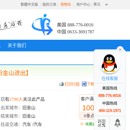
|
|
|
|
美元
繁體中文版
我的订单
购物车
用户中心
美国 888-776-0016
中国 0633-3691787
讯
关于我们
旧金山进出】
在线客服
下载行程
美国热线
888-776-0016
客户满意度
已有
2790人
关注此产品
中国热线
100%
出发城市：
旧金山
400-119-1971
0条点评
结束城市：
旧金山
往返交通：
汽车 /汽车
收藏此线路