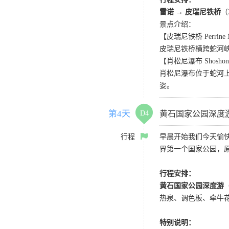
雷诺 → 皮瑞尼铁桥
（
景点介绍：
【皮瑞尼铁桥 Perrine Me
皮瑞尼铁桥横跨蛇河峡
【肖松尼瀑布 Shoshone 
肖松尼瀑布位于蛇河上
姿。
第4天
D4
黄石国家公园深度
行程
早晨开始我们今天愉快
界第一个国家公园，
行程安排：
黄石国家公园深度游
热泉、调色板、牵牛
特别说明：