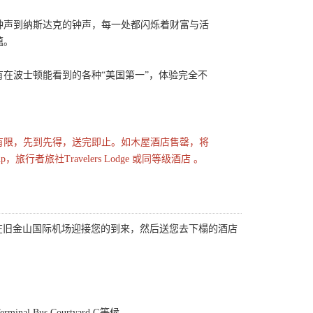
钟声到纳斯达克的钟声，每一处都闪烁着财富与活
蕴。
在波士顿能看到的各种“美国第一”，体验完全不
屋，数量有限，先到先得，送完即止。如木屋酒店售罄，将
undup，旅行者旅社Travelers Lodge 或同等级酒店 。
在旧金山国际机场迎接您的到来，然后送您去下榻的酒店
nal Bus Courtyard G等候。