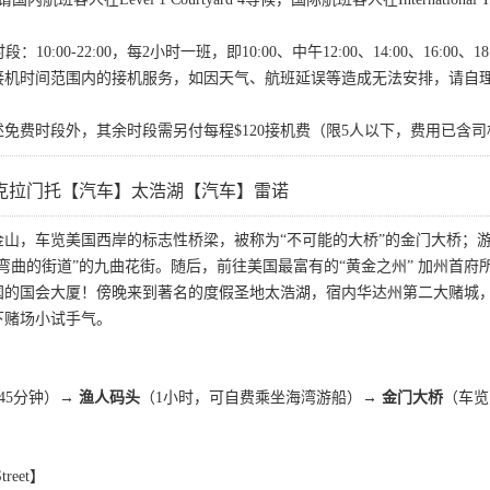
10:00-22:00，每2小时一班，即10:00、中午12:00、14:00、16:00、1
接机时间范围内的接机服务，如因天气、航班延误等造成无法安排，请自
免费时段外，其余时段需另付每程$120接机费（限5人以下，费用已含
克拉门托【汽车】太浩湖【汽车】雷诺
金山，车览美国西岸的标志性桥梁，被称为“不可能的大桥”的金门大桥；
弯曲的街道”的九曲花街。随后，前往美国最富有的“黄金之州” 加州首
的国会大厦！傍晚来到著名的度假圣地太浩湖，宿内华达州第二大赌城，规
下赌场小试手气。
45分钟）→
渔人码头
（1小时，可自费乘坐海湾游船）→
金门大桥
（车
reet】