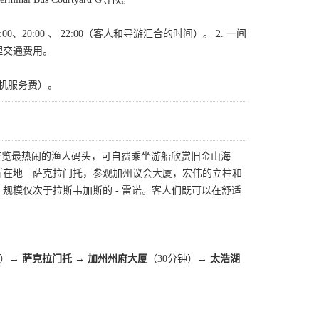
8:00、20:00 、 22:00（客人和导游汇合的时间）。 2. 一间
理交通费用。
司机服务费）。
游览最热闹的渔人码头，可自费乘坐游船欣赏旧金山海
府所在地—萨克拉门托，参观加州议会大厦，宏伟的立柱和
模仅次于拉斯韦加斯的 - 雷诺。客人们既可以在舒适
览）→
萨克拉门托 → 加州州府大厦
（30分钟）→
太浩湖