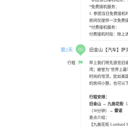
*免费接机服务：
1. 参团当日免费接机时段：
房间仅提供一次免费
*付费接机服务：
付费接机时段：除上述
第2天
D2
旧金山【汽车】萨
行程
早上我们将先游览旧
湾；被誉为“世界上最
时尚的穹顶，犹如美国
的房间小憩，也可以
行程安排：
旧金山 → 九曲花街
（
（30分钟）→
雷诺
景点介绍：
【九曲花街 Lombard St