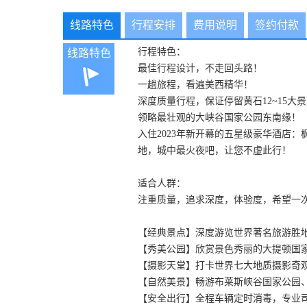
线路特色
行程安排
费用说明
签约付款
行程特色：
线路特色
最佳行程设计，不走回头路！
一趟旅程，看遍美西精华！
深度质量行程，保证停留黄石12~15大
领略最壮观的大峡谷国家公园东南缘！
入住2023年新开幕的五星级豪华酒店：枫丹
地，城中最火夜吧，让您不虚此行！
适合人群：
注重质量，追求深度，体验度，希望一
【经典景点】深度游览世界著名旅游胜
【秀美公园】欣赏景色秀丽的大提顿国
【摄影天堂】打卡世界七大地质摄影奇
【自然美景】畅游布莱斯峡谷国家公园
【安全出行】全程车辆定时消毒，专业