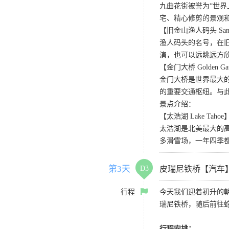
九曲花街被誉为“世
宅、精心修剪的景观
【旧金山渔人码头 San Fran
渔人码头的名号，在旧
演，也可以远眺远方
【金门大桥 Golden Gat
金门大桥是世界最大的
的重要交通枢纽。与
景点介绍：
【太浩湖 Lake Tahoe
太浩湖是北美最大的
多滑雪场，一年四季
第3天
D3
皮瑞尼铁桥【汽车
行程
今天我们迎着初升的
瑞尼铁桥，随后前往
行程安排：