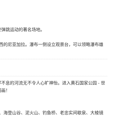
空弹跳运动的著名场地。
美西的尼亚加拉。瀑布一侧设立观景台，可以领略瀑布雄
息的河流无不令人心旷神怡。进入黄石国家公园 - 世
图画！
、海登山谷、泥火山、钓鱼桥、老忠实间歇泉、大棱镜