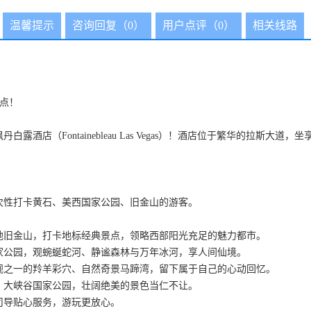
温馨提示
咨询回复（0）
用户点评（0）
相关线路
景点！
白露酒店（Fontainebleau Las Vegas）！酒店位于繁华的拉斯
次性打卡黄石、美西国家公园、旧金山的游客。
地旧金山，打卡地标经典景点，领略西部阳光充足的魅力都市。
家公园，观蜿蜒蛇河、静谧森林与万年冰河，享人间仙境。
观之一的羚羊彩穴、自然奇景马蹄湾，留下属于自己的心动回忆。
、大峡谷国家公园，壮阔绝美的景色当仁不让。
司导贴心服务，游玩更放心。