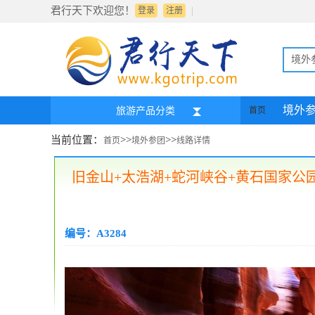
君行天下欢迎您！
|
登录
注册
境外
境外
旅游产品分类
首页
当前位置：
>>
>>
首页
境外参团
线路详情
旧金山+太浩湖+蛇河峡谷+黄石国家公
编号：A3284