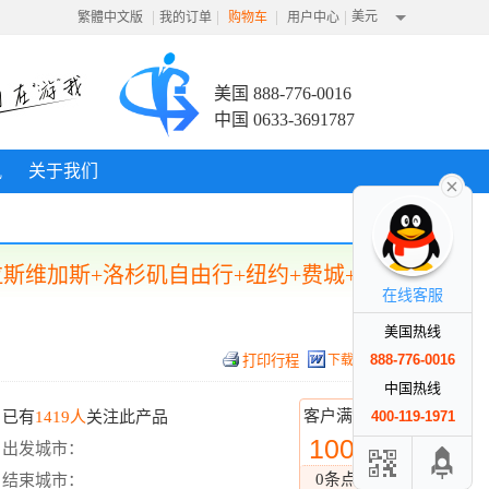
|
|
|
|
美元
繁體中文版
我的订单
购物车
用户中心
美国 888-776-0016
中国 0633-3691787
讯
关于我们
斯维加斯+洛杉矶自由行+纽约+费城+华
在线客服
美国热线
888-776-0016
下载行程
中国热线
客户满意度
已有
1419人
关注此产品
400-119-1971
100%
出发城市：
0条点评
结束城市：