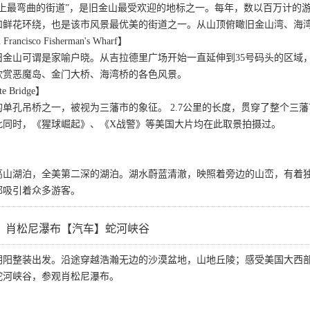
界上最弯曲的街道”，是旧金山最受欢迎的地标之一。每年，数以百万计的
和鲜花环绕，也是该市风景最优美的街道之一。从山顶俯瞰旧金山湾、海
cisco Fisherman's Wharf】
金山可谓是家喻户晓。从吉拉德里广场开始一直延伸到35号码头的区域
欣赏恶魔岛、金门大桥、海湾桥的各色风景。
e Bridge】
单孔吊桥之一，被视为三藩市的象征。 2.7公里的长度，贯穿了整个三
此同时，《猩球崛起》、《X战警》等美国大片均在此取景拍摄过。
】
高山湖泊，全美第二深的湖泊。湖水蔚蓝清澈，映照着旁边的山峦，有着
都吸引着众多游客。
】肖松尼瀑布【汽车】蛇河峡谷
朝阳整装出发。沿途穿越浩瀚无边的沙漠盆地，山地丘陵；感受美国大西
蛇河峡谷，参观肖松尼瀑布。