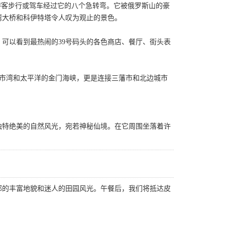
游客步行或驾车经过它的八个急转弯。它被俄罗斯山的豪
湾大桥和科伊特塔令人叹为观止的景色。
，可以看到最热闹的39号码头的各色商店、餐厅、街头表
藩市湾和太平洋的金门海峡，更是连接三藩市和北边城市
独特绝美的自然风光，宛若神秘仙境。在它周围坐落着许
部的丰富地貌和迷人的田园风光。午餐后，我们将抵达皮