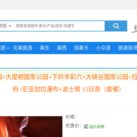
参团
参团
北美旅游
美东
美西
加拿大
小众游
旅游资
园+大提顿国家公园+下羚羊彩穴+大峡谷国家公园+拉
府+尼亚加拉瀑布+波士顿 15日游（套餐）
价格：
优惠价：
起
起价说明