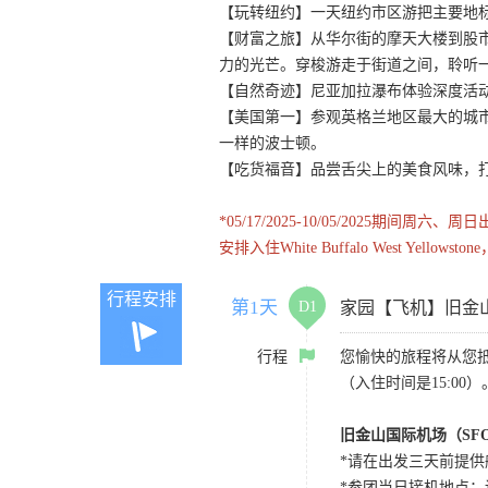
【玩转纽约】一天纽约市区游把主要地
【财富之旅】从华尔街的摩天大楼到股
力的光芒。穿梭游走于街道之间，聆听
【自然奇迹】尼亚加拉瀑布体验深度活
【美国第一】参观英格兰地区最大的城
一样的波士顿。
【吃货福音】品尝舌尖上的美食风味，
*05/17/2025-10/05/20
安排入住White Buffalo West Yellow
行程安排
第1天
D1
家园【飞机】旧金
行程
您愉快的旅程将从您
（入住时间是15:00）
旧金山国际机场（SF
*请在出发三天前提供
*参团当日接机地点：请国内航班