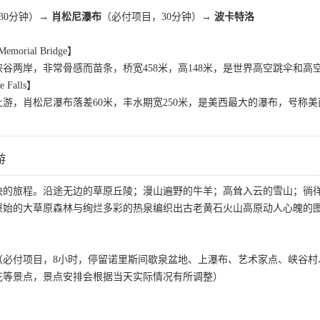
30分钟）
→ 肖松尼瀑布
（必付项目，30分钟）
→ 波卡特洛
morial Bridge】
谷两岸，非常骨感而苗条，桥宽458米，高148米，是世界高空跳伞和高
Falls】
游，肖松尼瀑布落差60米，丰水期宽250米，是美西最大的瀑布，号称
游
的旅程。沿途无边的草原丘陵；漫山遍野的牛羊；高耸入云的雪山；徜徉不
原始的大草原森林与绚烂多彩的热泉编织出古老黄石火山高原动人心魄的
（必付项目，8小时，停留诺里斯间歇泉盆地、上瀑布、艺术家点、峡谷村
花等景点，景点安排会根据当天实际情况有所调整）