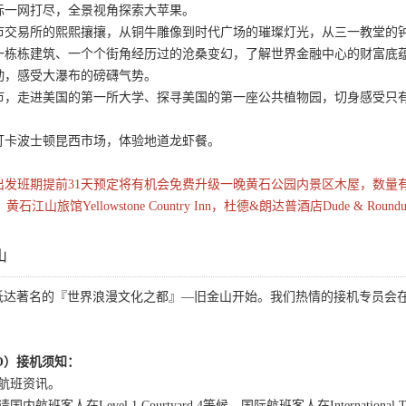
标一网打尽，全景视角探索大苹果。
市交易所的熙熙攘攘，从铜牛雕像到时代广场的璀璨灯光，从三一教堂的
一栋栋建筑、一个个街角经历过的沧桑变幻，了解世界金融中心的财富底
动，感受大瀑布的磅礴气势。
市，走进美国的第一所大学、探寻美国的第一座公共植物园，切身感受只有
打卡波士顿昆西市场，体验地道龙虾餐。
25期间周六、周日出发班期提前31天预定将有机会免费升级一晚黄石公园内景区木
stone，黄石江山旅馆Yellowstone Country Inn，杜德&朗达普酒店Dude & Ro
山
抵达著名的『世界浪漫文化之都』—旧金山开始。我们热情的接机专员会
。
O）接机须知：
航班资讯。
客人在Level 1 Courtyard 4等候，国际航班客人在International Termi