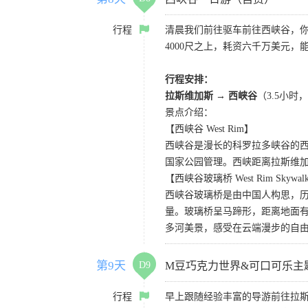
行程
清晨我们前往驱车前往西峡谷，
4000尺之上，耗资六千万美元，
行程安排：
拉斯维加斯
→
西峡谷
（3.5小
景点介绍：
【西峡谷 West Rim】
西峡谷是漫长的科罗拉多峡谷的
国家公园管理。西峡距离拉斯维
【西峡谷玻璃桥 West Rim Skywal
西峡谷玻璃桥是由中国人构思，历
量。玻璃桥呈马蹄形，距离地面有
多河美景，感受在云端漫步的自
第9天
D9
M豆巧克力世界&可口可乐主
行程
早上跟随经验丰富的导游前往拉