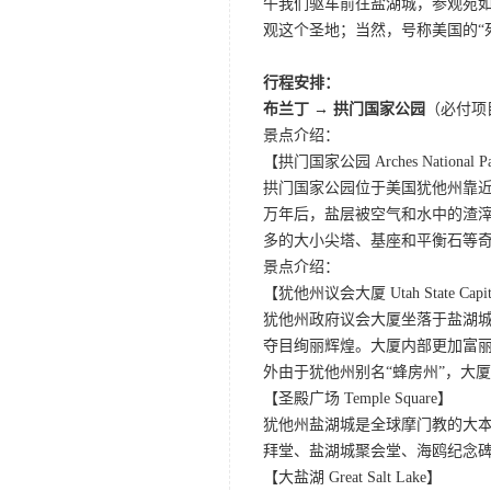
午我们驱车前往盐湖城，参观宛如
观这个圣地；当然，号称美国的“
行程安排：
布兰丁 → 拱门国家公园
（必付项
景点介绍：
【拱门国家公园 Arches National P
拱门国家公园位于美国犹他州靠近
万年后，盐层被空气和水中的渣
多的大小尖塔、基座和平衡石等
景点介绍：
【犹他州议会大厦 Utah State Capi
犹他州政府议会大厦坐落于盐湖
夺目绚丽辉煌。大厦内部更加富
外由于犹他州别名“蜂房州”，大
【圣殿广场 Temple Square】
犹他州盐湖城是全球摩门教的大
拜堂、盐湖城聚会堂、海鸥纪念碑
【大盐湖 Great Salt Lake】