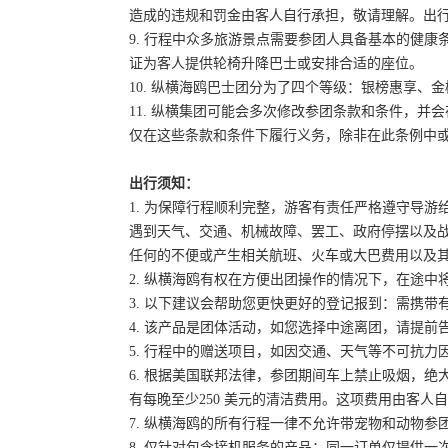
造成的违规和罚金由客人自行承担，敬请理解。出
9. 行程中众多旅游景点需要参团人具备基本的健
证为客人提供轮椅升降巴士或安排合适的座位。
10. 纵横海鸥巴士团分为了四个等级：银榜惠享、
11. 纵横集团可能会多次修改参团条款和条件，
仅在这些条款和条件下履行义务，除非在此条例中
出行须知：
1. 为保障行程顺利完整，游客有责任严格遵守导
遇到天气、交通、机械故障、罢工、政府停摆以及
任何的不便或产生相关航班、火车或大巴费用以及
2. 纵横海鸥有权在方便出团操作的情况下，在途
3. 以下建议会帮助您更快更好的登记报到：需携带
4. 该产品是团体活动，如您选择中途离团，请提
5. 行程中的赠送项目，如因交通、天气等不可抗
6. 根据美国联邦法律，参团期间车上禁止吸烟，
有每晚至少250 美元的清洁费用。这项费用由客
7. 纵横海鸥的所有行程一律不允许带宠物和动物参
8. 仅针对包含接机服务的产品：同一订单仅提供