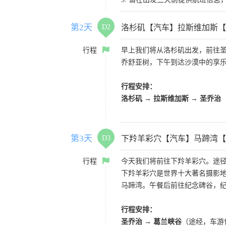
第2天
D2
洛杉矶【汽车】拉斯维加斯【
行程
早上我们将从洛杉矶出发，前往
乔舒亚树，下午到达沙漠中的享
行程安排：
洛杉矶 → 拉斯维加斯 → 圣乔治
第3天
D3
下羚羊彩穴【汽车】马蹄湾【
行程
今天我们将前往下羚羊彩穴。途径
下羚羊彩穴是世界十大著名摄影
马蹄湾。午餐后前往纪念碑谷，
行程安排：
圣乔治 → 葛兰峡谷
（途经，车游