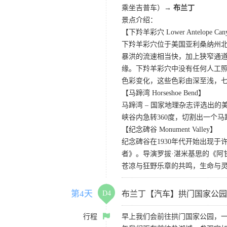
乘坐吉普车）→
布兰丁
景点介绍：
【下羚羊彩穴 Lower Antelope Can
下羚羊彩穴位于美国亚利桑纳州
暴洪的流速相当快，加上狭窄通
缘。下羚羊彩穴中没有任何人工照
色彩变化，这些色彩由深至浅，
【马蹄湾 Horseshoe Bend】
马蹄湾 – 国家地理杂志评选出
峡谷内急转360度，切割出一个
【纪念碑谷 Monument Valley】
纪念碑谷在1930年代开始出现
者》。导演罗拔·湛米基思的《阿
苍凉与狂野乐章的共鸣，生命与
第4天
D4
布兰丁【汽车】拱门国家公园
行程
早上我们会前往拱门国家公园，