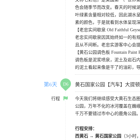
色会随季节而改变。春天的时候
叶绿素含量相对较低，因此湖水
素的颜色，于是就看到水体呈现
【老忠实间歇泉 Old Faithful Geys
老忠实间歇泉因其始终如一的有规
且从不间断。老忠实游客中心会
【黄石公园调色板 Fountain Paint 
调色板是泥浆喷泉，泥土及岩石
的泥土看起来像是干了的油彩，
第6天
D6
黄石国家公园【汽车】大提顿
行程
今天我们将继续感受大黄石生态
公园，万年不化的冰河覆盖在巍
千万不要错过市中心的鹿角公园
行程安排：
西黄石 → 黄石国家公园
（3小时