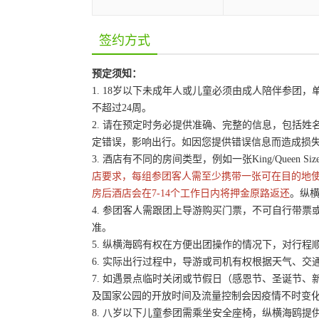
签约方式
预定须知：
1. 18岁以下未成年人或儿童必须由成人陪伴参
不超过24周。
2. 请在预定时务必提供准确、完整的信息，包括
定错误，影响出行。如因您提供错误信息而造成损
3. 酒店有不同的房间类型，例如一张King/Queen 
店要求，每组参团客人需至少携带一张可在目的地
房后酒店会在7-14个工作日内将押金原路返还
。纵横
4. 参团客人需跟团上导游购买门票，不可自行带票或
准。
5. 纵横海鸥有权在方便出团操作的情况下，对行
6. 实际出行过程中，导游或司机有权根据天气、
7. 如遇景点临时关闭或节假日（感恩节、圣诞节
及国家公园的开放时间及流量控制会因疫情不时变
8. 八岁以下儿童参团需乘坐安全座椅，纵横海鸥提