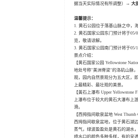
据当天实际情况有所调整）→
大
温馨提示：
1. 黄石公园位于落基山脉之中，
2. 黄石国家公园东门预计将于0
览，敬请谅解。
3. 黄石国家公园南门预计将于05/10
景点介绍：
【黄石国家公园 Yellowstone Nation
地处号称"美洲脊梁"的洛矶山脉
观，园内自然景观分为五大区，
上最精彩、最壮观的美景。
【黃石上瀑布 Upper Yellowstone F
上瀑布位于较大的黄石大瀑布上游
滑。
【西拇指间歇泉盆地 West Thumb Gey
西拇指间歇泉盆地，位于黄石湖
蒸气，绿波盈盈处是黄石的湖水
喷水口的颜色多种多样，有的呈