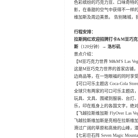
色彩缤纷的巧克力豆、口味奇特的
影，在香甜的空气中获得不一样的观影
维加斯及周边美景。 告别赌城，
行程安排：
拉斯网红欢迎招牌打卡&M豆巧克
斯
（120分钟）
→ 洛杉矶
景点介绍：
【M豆巧克力世界 M&M'S Las Veg
这是M豆巧克力世界的首家店铺，
边商品等，在一饱眼福的同时享
【可口可乐主题店 Coca-Cola Store 
全球只有两家的可口可乐主题店
玩具、文具、围裙到服装、台灯、
乐，印在瓶身上的各国文字，绝
【飞越拉斯维加斯 FlyOver Las Ve
飞越拉斯维加斯是亮相在拉斯维加
滑过广阔的草原和高耸的山峰，
【七彩巨石阵 Seven Magic Mounta