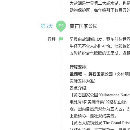
大盐湖是世界第二大咸水湖，也是
动物保护区，每年吸引了数百万的
第5天
D5
黄石国家公园
行程
早晨由盐湖城出发，驱车前往世界
牛仔无不令人心旷神怡。七彩缤
五彩缤纷雾气腾腾的诺里斯，近距
行程安排：
盐湖城 → 黄石国家公园
（必付项
实际安排为准）
景点介绍：
【黄石国家公园 Yellowstone Nation
地处号称"美洲脊梁"的洛矶山脉
观，园内自然景观分为五大区，
上最精彩、最壮观的美景。
【黄石大棱镜温泉 The Grand Prismat
又称七彩池，是美国第一、世界第三