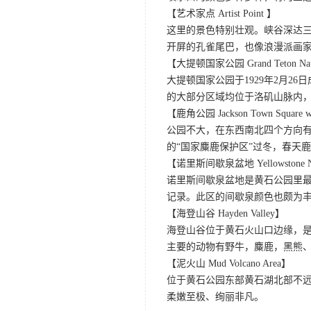
【艺术家点 Artist Point 】
这里的景色特别壮观。峡谷深达
开屏的孔雀尾巴，也像浪漫派画
【大提顿国家公园 Grand Teton Nati
大提顿国家公园于1929年2月
的大部分区域均位于洛矶山脉内
【鹿角公园 Jackson Town Square wit
公园不大，在东西南北四个方向
的“国家麋鹿保护区”过冬，春天
【诺里斯间歇泉盆地 Yellowstone Norr
诺里斯间歇泉盆地是黄石公园里最
记录。此区的间歇泉颜色也颇为
【海登山谷 Hayden Valley】
海登山谷位于黄石火山口边缘，
主要的动物有野牛，麋鹿，黑熊
【泥火山 Mud Volcano Area】
位于黄石公园东部黄石湖北部不
柔嫩至极、绚丽非凡。