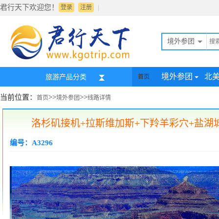
君行天下欢迎您！
|
登录
注册
境外参团
境外参团
北
旅游产品分类
首页
当前位置：
>>
>>
首页
境外参团
线路详情
洛杉矶接机+拉斯维加斯+下羚羊彩穴+盐湖
编号：A3296