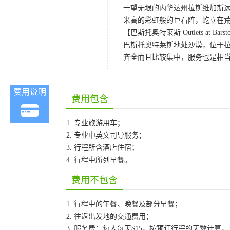
一望无垠的内华达州拉斯维加斯远郊的
米高的彩虹般的巨石阵，屹立在
【巴斯托奥特莱斯 Outlets at Bars
巴斯托奥特莱斯地处沙漠，位于
齐全而且比较集中，服务也是相
费用说明
费用包含
1. 专业旅游用车；
2. 专业中英文司导服务；
3. 行程所含酒店住宿；
4. 行程中所列早餐。
费用不包含
1. 行程中的午餐、晚餐及部分早餐；
2. 往返出发地的交通费用；
3. 服务费：每人每天$15，按预订行程的天数计算