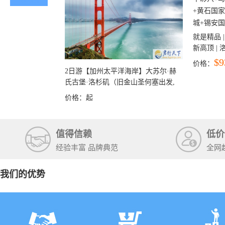
就是精品 |
新高顶 |
彩穴+马
$9
价格：
石国家公
2日游【加州太平洋海岸】大苏尔·赫
+锡安国家
氏古堡·洛杉矶（旧金山圣何塞出发,
洛杉矶结束）
价格：
起
值得信赖
低价
经验丰富 品牌典范
全网
我们的优势