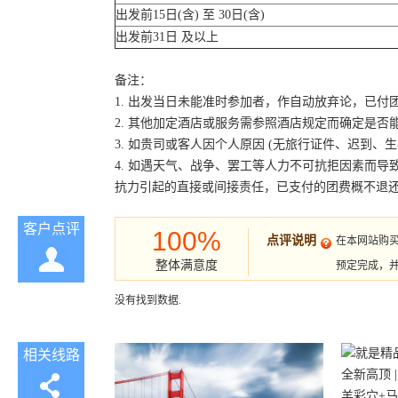
出发前15日(含) 至 30日(含)
出发前31日 及以上
备注：
1. 出发当日未能准时参加者，作自动放弃论，已付
2. 其他加定酒店或服务需参照酒店规定而确定是否
3. 如贵司或客人因个人原因 (无旅行证件、迟到
4. 如遇天气、战争、罢工等人力不可抗拒因素而
抗力引起的直接或间接责任，已支付的团费概不退
客户点评
100%
点评说明
在本网站购
整体满意度
预定完成，
没有找到数据.
相关线路