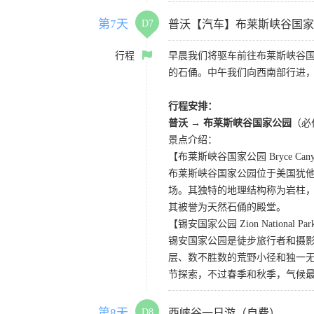
第7天
D7
普沃【汽车】布莱斯峡谷国家
行程
早晨我们将驱车前往布莱斯峡谷
的石俑。中午我们向西南部行进
行程安排：
普沃 → 布莱斯峡谷国家公园
（必
景点介绍：
【布莱斯峡谷国家公园 Bryce Canyon 
布莱斯峡谷国家公园位于美国犹
场。其独特的地理结构称为岩柱
其被誉为天然石俑的殿堂。
【锡安国家公园 Zion National Pa
锡安国家公园是徒步旅行者和摄
层、数不胜数的荒野小径和独一
节探索，不过春季和秋季，气候
第8天
D8
西峡谷一日游（自费）