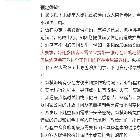
预定须知：
1. 18岁以下未成年人或儿童必须由成人陪伴参
不超过24周。
2. 请在预定时务必提供准确、完整的信息，包括
定错误，影响出行。如因您提供错误信息而造成损
3. 酒店有不同的房间类型，例如一张King/Queen 
店要求，每组参团客人需至少携带一张可在目的地
房后酒店会在7-14个工作日内将押金原路返还
。纵横
4. 参团客人需跟团上导游购买门票，不可自行带票或
准。
5. 纵横海鸥有权在方便出团操作的情况下，对行
6. 实际出行过程中，导游或司机有权根据天气、
7. 如遇景点临时关闭或节假日（感恩节、圣诞节
及国家公园的开放时间及流量控制会因疫情不时变
8. 八岁以下儿童参团需乘坐安全座椅，纵横海鸥提
造成的违规和罚金由客人自行承担，敬请理解。出
9. 行程中众多旅游景点需要参团人具备基本的健
证为客人提供轮椅升降巴士或安排合适的座位。