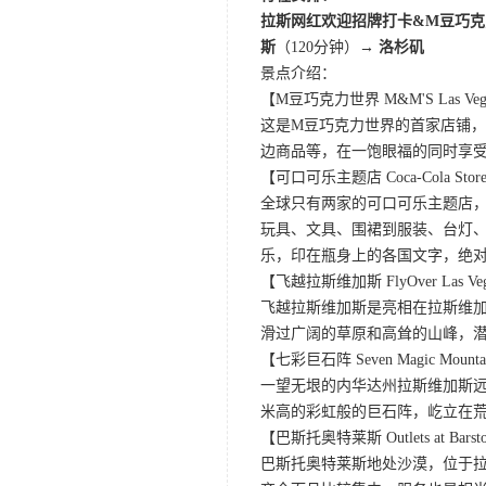
拉斯网红欢迎招牌打卡&M豆巧克
斯
（120分钟）→
洛杉矶
景点介绍：
【M豆巧克力世界 M&M'S Las Veg
这是M豆巧克力世界的首家店铺，
边商品等，在一饱眼福的同时享
【可口可乐主题店 Coca-Cola Store 
全球只有两家的可口可乐主题店
玩具、文具、围裙到服装、台灯、
乐，印在瓶身上的各国文字，绝
【飞越拉斯维加斯 FlyOver Las Ve
飞越拉斯维加斯是亮相在拉斯维加
滑过广阔的草原和高耸的山峰，
【七彩巨石阵 Seven Magic Mounta
一望无垠的内华达州拉斯维加斯远郊的
米高的彩虹般的巨石阵，屹立在
【巴斯托奥特莱斯 Outlets at Bars
巴斯托奥特莱斯地处沙漠，位于