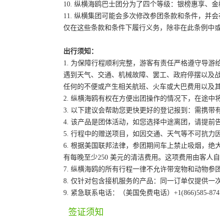
10. 纵横海鸥巴士团分为了四个等级：银榜惠享、
11. 纵横集团可能会多次修改参团条款和条件，
仅在这些条款和条件下履行义务，除非在此条例中
出行须知：
1. 为保障行程顺利完整，游客有责任严格遵守导
遇到天气、交通、机械故障、罢工、政府停摆以及
任何的不便或产生相关航班、火车或大巴费用以及
2. 纵横海鸥有权在方便出团操作的情况下，在途
3. 以下建议会帮助您更快更好的登记报到：需携带
4. 该产品是团体活动，如您选择中途离团，请提
5. 行程中的赠送项目，如因交通、天气等不可抗
6. 根据美国联邦法律，参团期间车上禁止吸烟，
有每晚至少250 美元的清洁费用。这项费用由客
7. 纵横海鸥的所有行程一律不允许带宠物和动物参
8. 仅针对包含接机服务的产品：同一订单仅提供
9. 紧急联系电话：（美国免费电话）+1(866)585-87
签证须知