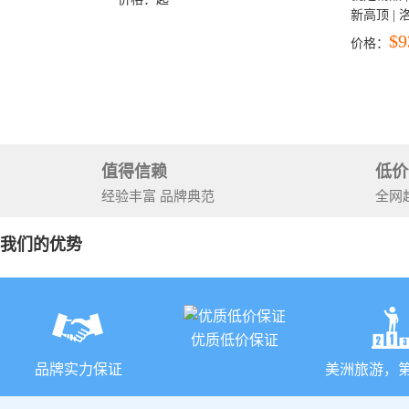
新高顶 |
彩穴+马
$9
价格：
石国家公
+锡安国家
值得信赖
低价
经验丰富 品牌典范
全网
我们的优势
优质低价保证
品牌实力保证
美洲旅游，