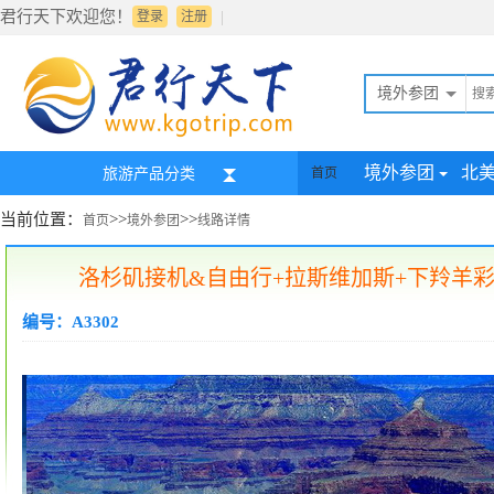
君行天下欢迎您！
|
登录
注册
境外参团
境外参团
北
旅游产品分类
首页
当前位置：
>>
>>
首页
境外参团
线路详情
洛杉矶接机&自由行+拉斯维加斯+下羚羊彩
编号：A3302