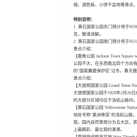
镜、调色板、小饼干盆地等景点
特别说明：
1. 黄石国家公园东门预计将于0
览，敬请谅解。
2. 黄石国家公园南门预计将于05/10
景点介绍：
【鹿角公园 Jackson Town Square wit
公园不大，在东西南北四个方向
的“国家麋鹿保护区”过冬，春天
景点介绍：
【大提顿国家公园 Grand Teton Nati
大提顿国家公园于1929年2月
的大部分区域均位于洛矶山脉内
【黄石国家公园 Yellowstone Nation
地处号称"美洲脊梁"的洛矶山脉
观，园内自然景观分为五大区，
上最精彩、最壮观的美景。
【西拇指间歇泉盆地 West Thumb Gey