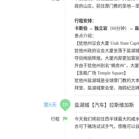
政府山庄，前往摩门教的圣地—
行程安排：
卡斯伯 → 独立岩
（60分钟）
→ 
景点介绍：
【犹他州议会大厦 Utah State Capi
犹他州政府议会大厦坐落于盐湖
夺目绚丽辉煌。大厦内部更加富
外由于犹他州别名“蜂房州”，大
【圣殿广场 Temple Square】
犹他州盐湖城是全球摩门教的大
拜堂、盐湖城聚会堂、海鸥纪念碑
第9天
D9
盐湖城【汽车】拉斯维加斯
行程
今天我们将前往西半球最大的咸
亦可下赌场试试手气，傍晚可以