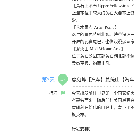
【黃石上瀑布 Upper Yellowstone F
上瀑布位于较大的黄石大瀑布上游
滑。
【艺术家点 Artist Point 】
这里的景色特别壮观。峡谷深达
开屏的孔雀尾巴，也像浪漫派画
【泥火山 Mud Volcano Area】
位于黄石公园东部黄石湖北部不
柔嫩至极、绚丽非凡。
第7天
D7
魔鬼峰【汽车】总统山【汽车
行程
今天出发前往世界第一个国家纪念
者慕名而来。随后前往美国最著名
肯雕刻在雄伟的山峰上，留下了不
族英雄。
行程安排：