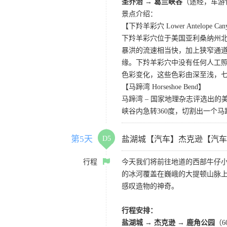
圣乔治 → 葛兰峡谷
（途经，车游
景点介绍：
【下羚羊彩穴 Lower Antelope Can
下羚羊彩穴位于美国亚利桑纳州
暴洪的流速相当快，加上狭窄通
缘。下羚羊彩穴中没有任何人工照
色彩变化，这些色彩由深至浅，
【马蹄湾 Horseshoe Bend】
马蹄湾 – 国家地理杂志评选出
峡谷内急转360度，切割出一个
第5天
D5
盐湖城【汽车】杰克逊【汽车
行程
今天我们将前往地道的西部牛仔小
的冰河覆盖在巍峨的大提顿山脉
感叹造物的神奇。
行程安排：
盐湖城 → 杰克逊 → 鹿角公园
（