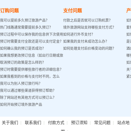
订购问题
支付问题
产
我可以提前多久预订旅游产品？
付款之后是否就可以订购机票？
如
热门线路通常需要提前多久预订？
境外旅游网站支持哪些支付方式？
套
预订过程中可以保存我的信息供下次使用
如何进行外币支付？
如
预订时需要支付全款还是可以支付定金？
如果我的支付未成功怎么办？
是
吗？
如何确认我的预订是否成功？
如何处理支付后价格变动的问题？
酒
如果我想更改预订信息（如出行日期或旅
哪
取消预订的政策是怎么样的？
如
客姓名）怎么办？
预订时需要提供哪些旅行者的详细信息？
关
如果我看到的价格与支付时不同，怎么
紧
我可以为别人预订旅行吗？
办？
我可以通过哪些渠道获得预订帮助？
除了网站还有其他方式可以预订么？
如何开始预订境外旅游产品
|
|
|
|
|
关于我们
联系我们
付款方式
预订须知
常见问题
站点地