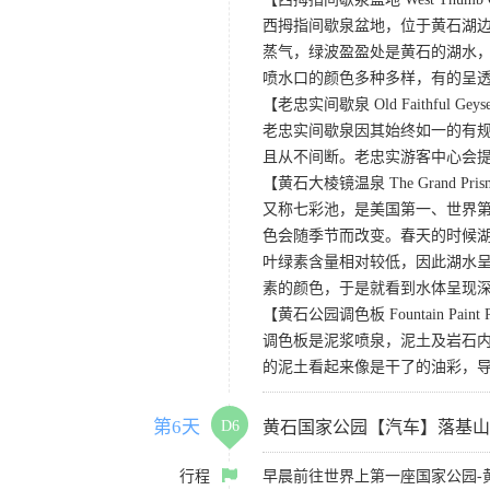
西拇指间歇泉盆地，位于黄石湖
蒸气，绿波盈盈处是黄石的湖水
喷水口的颜色多种多样，有的呈
【老忠实间歇泉 Old Faithful Geys
老忠实间歇泉因其始终如一的有规
且从不间断。老忠实游客中心会
【黄石大棱镜温泉 The Grand Prismat
又称七彩池，是美国第一、世界第三
色会随季节而改变。春天的时候
叶绿素含量相对较低，因此湖水
素的颜色，于是就看到水体呈现
【黄石公园调色板 Fountain Paint 
调色板是泥浆喷泉，泥土及岩石
的泥土看起来像是干了的油彩，
第6天
D6
黄石国家公园【汽车】落基山
行程
早晨前往世界上第一座国家公园-