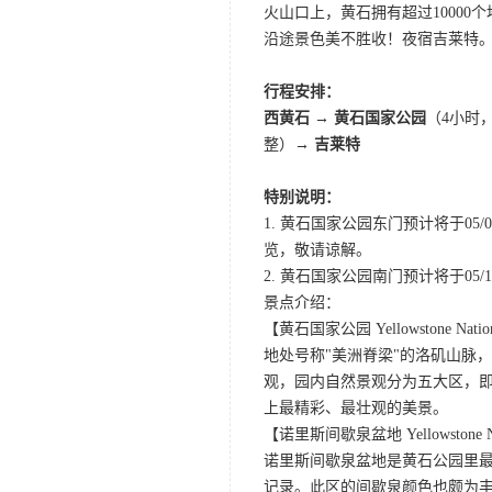
火山口上，黄石拥有超过1000
沿途景色美不胜收！夜宿吉莱特
行程安排：
西黄石 → 黄石国家公园
（4小时
整）→
吉莱特
特别说明：
1. 黄石国家公园东门预计将于0
览，敬请谅解。
2. 黄石国家公园南门预计将于05/10
景点介绍：
【黄石国家公园 Yellowstone Nation
地处号称"美洲脊梁"的洛矶山脉
观，园内自然景观分为五大区，
上最精彩、最壮观的美景。
【诺里斯间歇泉盆地 Yellowstone Norr
诺里斯间歇泉盆地是黄石公园里最
记录。此区的间歇泉颜色也颇为