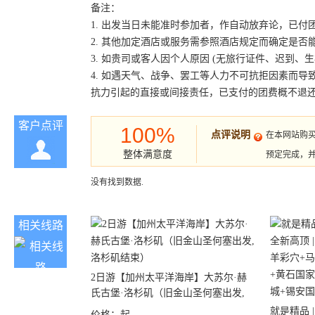
备注：
1. 出发当日未能准时参加者，作自动放弃论，已付
2. 其他加定酒店或服务需参照酒店规定而确定是否
3. 如贵司或客人因个人原因 (无旅行证件、迟到
4. 如遇天气、战争、罢工等人力不可抗拒因素而
抗力引起的直接或间接责任，已支付的团费概不退
客户点评
100%
点评说明
在本网站购
整体满意度
预定完成，
没有找到数据.
相关线路
2日游【加州太平洋海岸】大苏尔·赫
氏古堡·洛杉矶（旧金山圣何塞出发,
洛杉矶结束）
就是精品 |
价格：
起