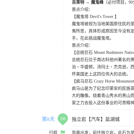
吉莱特 → 魔鬼峰
（必付项目，9
景点介绍：
【魔鬼塔 Devil's Tower 】
魔鬼塔被视为当地美国原住民的
夷所思，具体形成原因至今没有定
手，在此挑战魔鬼塔。
景点介绍：
【总统巨石 Mount Rushmore Nation
总统巨石位于南达科他州著名的黑森林
治・华盛顿，汤玛士・杰克逊，西
怀美国史上这四位伟大的总统。
【疯马巨石 Crazy Horse Monumen
疯马山是为了纪念印第安的民族英雄
大的雕像。绕着青山秀水的黑山
家之力去投入这份事业的可贵精
第8天
D8
独立岩【汽车】盐湖城
行程
早晨出发，前往独立岩，此石为