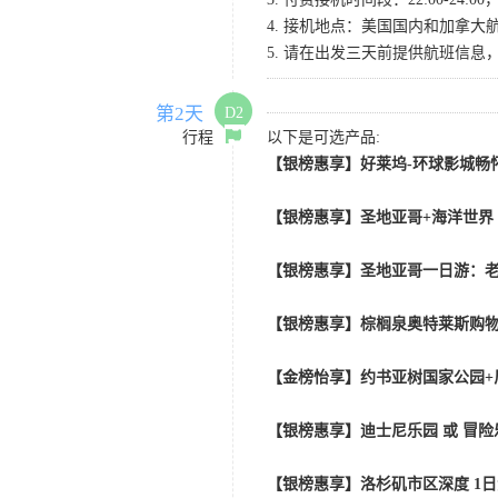
4. 接机地点：美国国内和加拿大航班请
5. 请在出发三天前提供航班信
第2天
D2
行程
以下是可选产品:
【银榜惠享】好莱坞-环球影城畅怀
【银榜惠享】圣地亚哥+海洋世界
【银榜惠享】圣地亚哥一日游：老
【银榜惠享】棕榈泉奥特莱斯购物
【金榜怡享】约书亚树国家公园+
【银榜惠享】迪士尼乐园 或 冒险乐园
【银榜惠享】洛杉矶市区深度 1