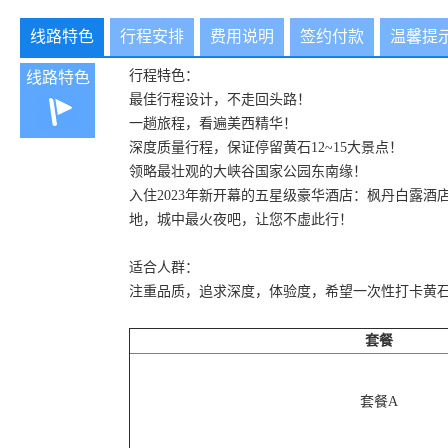
线路特色
行程安排
费用说明
签约付款
温馨提
行程特色：
线路特色
最佳行程设计，不走回头路！
一趟旅程，看遍美西精华！
深度质量行程，保证停留黄石12~15大景点！
领略最壮观的大峡谷国家公园东南缘！
入住2023年新开幕的五星级豪华酒店：枫丹白露酒店（F
地，城中最火夜吧，让您不虚此行！
适合人群：
注重品质，追求深度，体验度，希望一次性打卡黄
套餐
套餐A