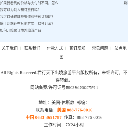
如果我看到的价格与支付时不同，怎么
紧
我可以为别人预订旅行吗？
办？
我可以通过哪些渠道获得预订帮助？
除了网站还有其他方式可以预订么？
如何开始预订境外旅游产品
|
|
|
|
|
关于我们
联系我们
付款方式
预订须知
常见问题
站点地
|
图
All Rights Reserved.君行天下出境旅游平台版权所有，未经许可，不
得转载。
网站备案/许可证号
鲁ICP备17002975号-1
地址：美国·休斯敦 邮编：
联系电话：
美国 888-776-0016
中国 0633-3691787
传真：888-776-0016
工作时间：7X24小时