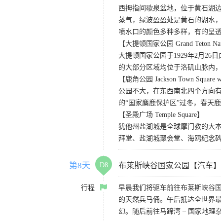
西拇指间歇泉盆地，位于黄石湖
蒸气，绿波盈盈处是黄石的湖水
喷水口的颜色多种多样，有的呈
【大提顿国家公园 Grand Teton Nati
大提顿国家公园于1929年2月
的大部分区域均位于洛矶山脉内
【鹿角公园 Jackson Town Square wit
公园不大，在东西南北四个方向
的“国家麋鹿保护区”过冬，春天
【圣殿广场 Temple Square】
犹他州盐湖城是全球摩门教的大
拜堂、盐湖城聚会堂、海鸥纪念碑
第8天
D8
布莱斯峡谷国家公园【汽车】
行程
早晨我们将驱车前往布莱斯峡谷
的天然兵马俑。午后抵达全世界
幻。随后前往马蹄湾 – 国家地