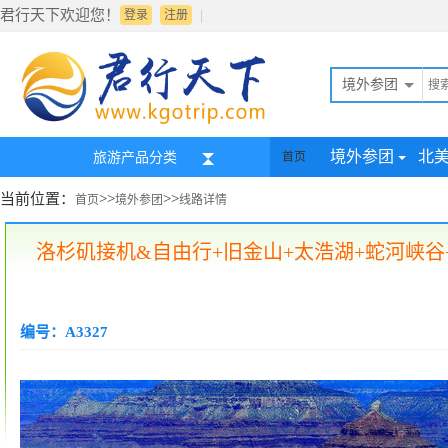
君行天下欢迎您！
|
登录
注册
境外参团
境外参团
北
旅游产品分类
首页
当前位置：
>>
>>
首页
境外参团
线路详情
洛杉矶接机&自由行+旧金山+太浩湖+蛇河峡谷
编号：A3327