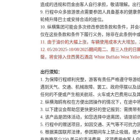
造成的违规和罚金由客人自行承担，敬请理解。出
9. 行程中众多旅游景点需要参团人具备基本的健
轮椅升降巴士或安排合适的座位。
10. 纵横集团可能会多次修改参团条款和条件，
仅在这些条款和条件下履行义务，除非在此条例中
11. 由于油价的大幅上涨，车辆使用成本大大增加，
12. 05/20/2025-10/08/2025期间
罄，将安排入住西黄石酒店 White Buffalo West Yellowst
出行须知：
1. 为保障行程顺利完整，游客有责任严格遵守导
遇到天气、交通、机械故障、罢工、政府停摆以及
任何的不便或产生相关航班、火车或大巴费用以及
2. 纵横海鸥有权在方便出团操作的情况下，在途
3. 以下建议会帮助您更快更好的登记报到：需携带
4. 该产品是团体活动，如您选择中途离团，请提
5. 行程中的赠送项目，如因交通、天气等不可抗
6. 根据美国联邦法律，参团期间车上禁止吸烟，
有每晚至少250 美元的清洁费用。这项费用由客