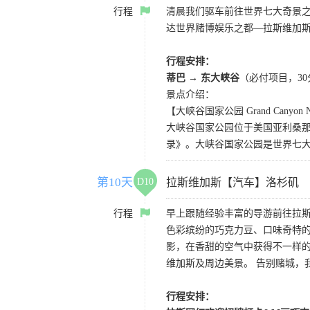
行程
清晨我们驱车前往世界七大奇景
达世界赌博娱乐之都—拉斯维加
行程安排：
蒂巴 → 东大峡谷
（必付项目，3
景点介绍：
【大峡谷国家公园 Grand Canyon Nat
大峡谷国家公园位于美国亚利桑那州
录》。大峡谷国家公园是世界七
第10天
D10
拉斯维加斯【汽车】洛杉矶
行程
早上跟随经验丰富的导游前往拉
色彩缤纷的巧克力豆、口味奇特的
影，在香甜的空气中获得不一样的观影
维加斯及周边美景。 告别赌城，
行程安排：