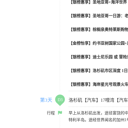
【银榜惠享】圣地亚哥+海洋世界
【银榜惠享】圣地亚哥一日游：老
【银榜惠享】棕榈泉奥特莱斯购物
【金榜怡享】约书亚树国家公园+
【银榜惠享】迪士尼乐园 或 冒险乐园
【银榜惠享】洛杉矶市区深度 1
【银榜惠享】海岸星光号观景火车
第3天
D3
洛杉矶【汽车】17哩湾【汽
行程
早上从洛杉矶出发，途径富饶的
特利半岛。途经世界闻名的加州1