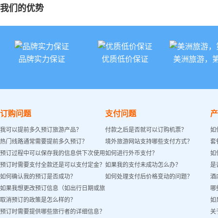
我们的优势
品牌实力保证
优质低价保证
美洲旅游，
订购问题
支付问题
产
我可以提前多久预订旅游产品？
付款之后是否就可以订购机票？
如
热门线路通常需要提前多久预订？
境外旅游网站支持哪些支付方式？
套
预订过程中可以保存我的信息供下次使用
如何进行外币支付？
如
预订时需要支付全款还是可以支付定金？
如果我的支付未成功怎么办？
是
吗？
如何确认我的预订是否成功？
如何处理支付后价格变动的问题？
酒
如果我想更改预订信息（如出行日期或旅
哪
取消预订的政策是怎么样的？
如
客姓名）怎么办？
预订时需要提供哪些旅行者的详细信息？
关