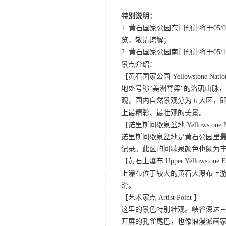
特别说明：
1. 黄石国家公园东门预计将于0
览，敬请谅解；
2. 黄石国家公园南门预计将于05/10
景点介绍：
【黄石国家公园 Yellowstone Nation
地处号称"美洲脊梁"的洛矶山脉
观，园内自然景观分为五大区，
上最精彩、最壮观的美景。
【诺里斯间歇泉盆地 Yellowstone Norr
诺里斯间歇泉盆地是黄石公园里最
记录。此区的间歇泉颜色也颇为
【黃石上瀑布 Upper Yellowstone F
上瀑布位于较大的黄石大瀑布上游
滑。
【艺术家点 Artist Point 】
这里的景色特别壮观。峡谷深达
开屏的孔雀尾巴，也像浪漫派画