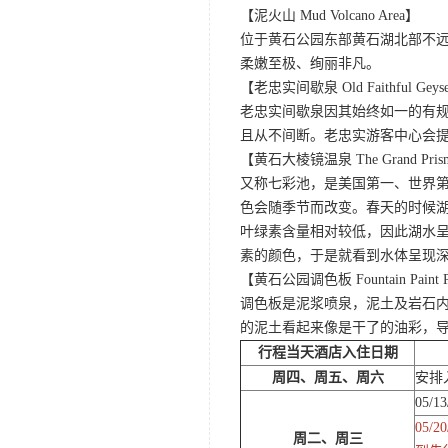
【泥火山 Mud Volcano Area】
位于黄石公园东部黄石湖北部不
柔嫩至极、绚丽非凡。
【老忠实间歇泉 Old Faithful Geys
老忠实间歇泉因其始终如一的有规
且从不间断。老忠实游客中心会
【黄石大棱镜温泉 The Grand Prismat
又称七彩池，是美国第一、世界第三
色会随季节而改变。春天的时候
叶绿素含量相对较低，因此湖水
素的颜色，于是就看到水体呈现
【黄石公园调色板 Fountain Paint 
调色板是泥浆喷泉，泥土及岩石
的泥土看起来像是干了的油彩，
行程当天酒店入住日期
周四、周五、周六
安排入
05/
05
周二、周三