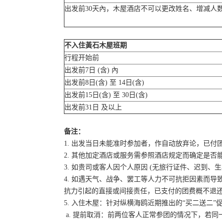
出发前30天內，木屋酒店不可以更改姓名、增减人
不入住黃石木屋班期
行程开始前
出发前7日 (含) 內
出发前8日(含) 至 14日(含)
出发前15日(含) 至 30日(含)
出发前31日 及以上
备注：
1. 出发当日未能准时参加者，作自动放弃论，已付
2. 其他加定酒店或服务需参照酒店规定而确定是否
3. 如贵司或客人因个人原因 (无旅行证件、迟到
4. 如遇天气、战争、罢工等人力不可抗拒因素而
抗力引起的直接或间接责任，已支付的团费概不退
5. 入住木屋：针对纵横海鸥近期推出的“买二送
a. 提前取消：前两位客人正常参团的情况下，若