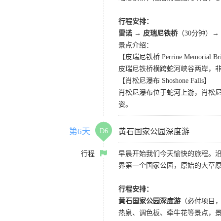
行程安排：
雷诺 → 皮瑞尼铁桥
（30分钟）
→
景点介绍：
【皮瑞尼铁桥 Perrine Memorial Br
皮瑞尼铁桥横跨蛇河峡谷两岸，非
【肖松尼瀑布 Shoshone Falls】
肖松尼瀑布位于蛇河上游，肖松尼
姿。
第6天
D6
黄石国家公园深度游
行程
早晨开始我们今天愉快的旅程。沿
界第一个国家公园，原始的大草
行程安排：
黄石国家公园深度游
（必付项目
热泉、调色板、牵牛花等景点，