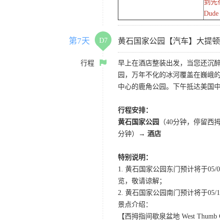
到先得
Dude
第7天
D7
黄石国家公园【汽车】大提顿
行程
早上在酒店整装出发，当您还沉
园，万年不化的冰河覆盖在巍峨的
中心的鹿角公园。下午抵达美国中
行程安排：
黄石国家公园
（40分钟，停留西
分钟）
→ 酒店
特别说明：
1. 黄石国家公园东门预计将于0
览，敬请谅解；
2. 黄石国家公园南门预计将于05/10
景点介绍：
【西拇指间歇泉盆地 West Thumb Gey