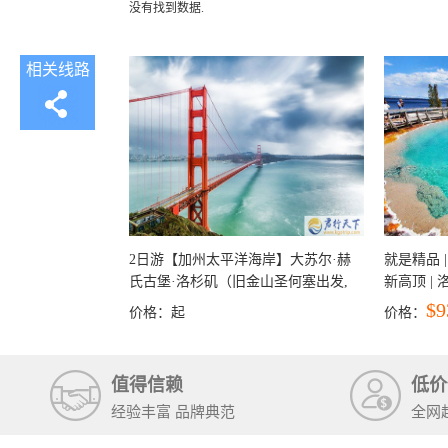
没有找到数据.
相关线路
2日游【加州太平洋海岸】大苏尔·赫
就是精品 |
氏古堡·洛杉矶（旧金山圣何塞出发,
新高顶 |
洛杉矶结束）
彩穴+马
$9
价格：
起
价格：
石国家公
+锡安国家
值得信赖
低价
经验丰富 品牌典范
全网