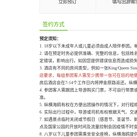
签约方式
预定须知：
1. 18岁以下未成年人或儿童必须由成人陪伴参团
2. 请在预定时务必提供准确、完整的信息，包括
定错误，影响出行。如因您提供错误信息而造成损
3. 酒店有不同的房间类型，例如一张King/Queen 
店要求，每组参团客人需至少携带一张可在目的地
房后酒店会在7-14个工作日内将押金原路返还。纵
4. 参团客人需跟团上导游购买门票，不可自行带票或
准。
5. 纵横海鸥有权在方便出团操作的情况下，对行
6. 实际出行过程中，导游或司机有权根据天气、
7. 如遇景点临时关闭或节假日（感恩节、圣诞节
点及国家公园的开放时间及流量控制会因疫情不时
8. 八岁以下儿童参团需乘坐安全座椅，纵横海鸥提