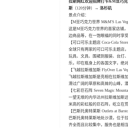
拉斯网红欢迎招牌打卡&M豆巧克
斯
（120分钟）
→ 洛杉矶
景点介绍：
【M豆巧克力世界 M&M'S Las Veg
这是M豆巧克力世界的首家店铺，
边商品等，在一饱眼福的同时享
【可口可乐主题店 Coca-Cola Store 
全球只有两家的可口可乐主题店
玩具、文具、围裙到服装、台灯、
乐，印在瓶身上的各国文字，绝
【飞越拉斯维加斯 FlyOver Las Ve
飞越拉斯维加斯是亮相在拉斯维加
滑过广阔的草原和高耸的山峰，
【七彩巨石阵 Seven Magic Mounta
一望无垠的内华达州拉斯维加斯远郊的
米高的彩虹般的巨石阵，屹立在
【巴斯托奥特莱斯 Outlets at Bars
巴斯托奥特莱斯地处沙漠，位于
齐全而且比较集中，服务也是相