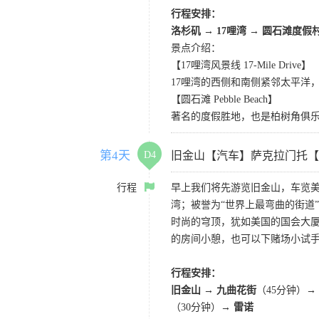
行程安排：
洛杉矶
→
17哩湾
→
圆石滩度假
景点介绍：
【17哩湾风景线 17-Mile Drive】
17哩湾的西侧和南侧紧邻太平洋
【圆石滩 Pebble Beach】
著名的度假胜地，也是柏树角俱
第4天
D4
旧金山【汽车】萨克拉门托【
行程
早上我们将先游览旧金山，车览美
湾；被誉为“世界上最弯曲的街道
时尚的穹顶，犹如美国的国会大厦
的房间小憩，也可以下赌场小试
行程安排：
旧金山 → 九曲花街
（45分钟）→
（30分钟）→
雷诺