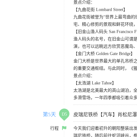
景点介绍：
【九曲花街 Lombard Street】
九曲花街被誉为“世界上最弯曲的
宅、精心修剪的景观和鲜花环绕
【旧金山渔人码头 San Francisco Fis
渔人码头的名号，在旧金山可谓是
演，也可以远眺远方欣赏恶魔岛
【金门大桥 Golden Gate Bridge】
金门大桥是世界最大的单孔吊桥之
的重要交通枢纽。与此同时，《
景点介绍：
【太浩湖 Lake Tahoe】
太浩湖是北美最大的高山湖泊，
多滑雪场，一年四季都吸引着众
第5天
D5
皮瑞尼铁桥【汽车】肖松尼瀑
行程
今天我们迎着初升的朝阳整装出
瑞尼铁桥，随后前往蛇河峡谷，