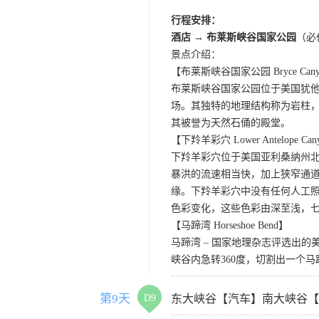
行程安排：
酒店 → 布莱斯峡谷国家公园
（必
景点介绍：
【布莱斯峡谷国家公园 Bryce Canyon 
布莱斯峡谷国家公园位于美国犹
场。其独特的地理结构称为岩柱
其被誉为天然石俑的殿堂。
【下羚羊彩穴 Lower Antelope Can
下羚羊彩穴位于美国亚利桑纳州
暴洪的流速相当快，加上狭窄通
缘。下羚羊彩穴中没有任何人工照
色彩变化，这些色彩由深至浅，
【马蹄湾 Horseshoe Bend】
马蹄湾 – 国家地理杂志评选出
峡谷内急转360度，切割出一个
第9天
D9
东大峡谷【汽车】南大峡谷【