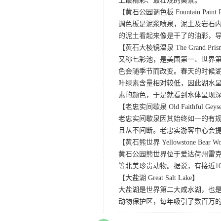
上最精彩、最壮观的美景。
【黄石公园调色板 Fountain Paint 
调色板是泥浆喷泉，泥土及岩石
的泥土看起来像是干了的油彩，
【黄石大棱镜温泉 The Grand Prismat
又称七彩池，是美国第一、世界第三
色会随季节而改变。春天的时候
叶绿素含量相对较低，因此湖水
素的颜色，于是就看到水体呈现
【老忠实间歇泉 Old Faithful Geys
老忠实间歇泉因其始终如一的有规
且从不间断。老忠实游客中心会
【黄石熊世界 Yellowstone Bear Wo
黄石公园熊世界位于爱达荷州雷克
等北美珍贵动物。据说，有接近1
【大盐湖 Great Salt Lake】
大盐湖是世界第二大咸水湖，也是
动物保护区，每年吸引了数百万的