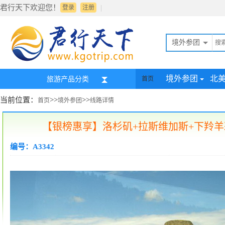
君行天下欢迎您！
|
登录
注册
境外参团
境外参团
北
旅游产品分类
首页
当前位置：
>>
>>
首页
境外参团
线路详情
【银榜惠享】洛杉矶+拉斯维加斯+下羚羊
编号：A3342