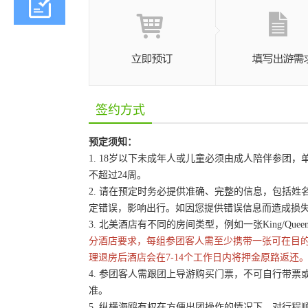
签约方式
预定须知：
1. 18岁以下未成年人或儿童必须由成人陪伴参
不超过24周。
2. 请在预定时务必提供准确、完整的信息，包括
定错误，影响出行。如因您提供错误信息而造成损
3. 北美酒店有不同的房间类型，例如一张King/Que
分酒店要求，每组参团客人需至少携带一张可在目
理退房后酒店会在7-14个工作日内将押金原路返还
4. 参团客人需跟团上导游购买门票，不可自行带票或
准。
5. 纵横海鸥有权在方便出团操作的情况下，对行