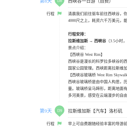
第8天
D8
西峡谷一日游（自费）
行程
清晨我们前往驱车前往西峡谷，
4000尺之上，耗资六千万美元，
行程安排：
拉斯维加斯
→
西峡谷
（3.5小
景点介绍：
【西峡谷 West Rim】
西峡谷是漫长的科罗拉多峡谷的
国家公园管理。西峡距离拉斯维
【西峡谷玻璃桥 West Rim Skywal
西峡谷玻璃桥是由中国人构思，历
量。玻璃桥呈马蹄形，距离地面有
多河美景，感受在云端漫步的自
第9天
D9
拉斯维加斯【汽车】洛杉矶
行程
早上可自费跟随经验丰富的导游