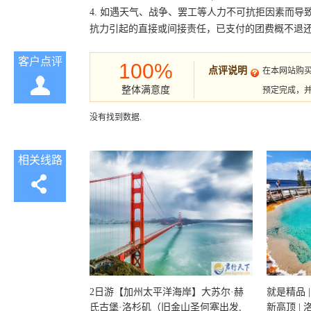
4. 如遇天气、战争、罢工等人力不可抗拒因素而
抗力引起的直接或间接责任，已支付的团费概不退
客户点评
100%
点评说明
在本网站购
整体满意度
预定完成，
没有找到数据.
相关线路
2日游【加州太平洋海岸】大苏尔·赫
就是精品 |
氏古堡·洛杉矶（旧金山圣何塞出发,
新高顶 |