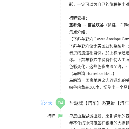
彩，一定可以为自己的旅程拍出
行程安排：
圣乔治 → 葛兰峡谷
（途经，车游
景点介绍：
【下羚羊彩穴 Lower Antelope Can
下羚羊彩穴位于美国亚利桑纳州
暴洪的流速相当快，加上狭窄通
缘。下羚羊彩穴中没有任何人工照
色彩变化，这些色彩由深至浅，
【马蹄湾 Horseshoe Bend】
马蹄湾 – 国家地理杂志评选出
峡谷内急转360度，切割出一个
第4天
D4
盐湖城【汽车】杰克逊【汽车
行程
早晨由盐湖城出发，来到道地的
年不化的冰河覆盖在巍峨的大提顿