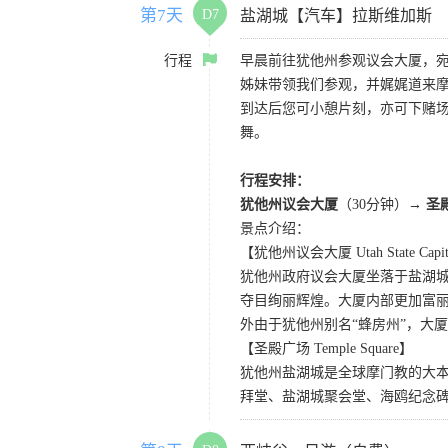
第7天
D7
盐湖城【汽车】拉斯维加斯
行程
早晨前往犹他州参观议会大厦，
姊妹带领我们参观，并娓娓道来
到达后您可小憩片刻，亦可下赌
舞。
行程安排：
犹他州议会大厦
（30分钟）→
圣
景点介绍：
【犹他州议会大厦 Utah State Capi
犹他州政府议会大厦坐落于盐湖
夺目绚丽辉煌。大厦内部更加富
外由于犹他州别名“蜂房州”，大
【圣殿广场 Temple Square】
犹他州盐湖城是全球摩门教的大
拜堂、盐湖城聚会堂、海鸥纪念碑