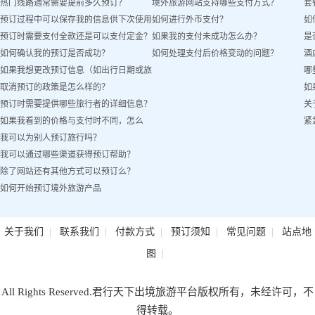
热门线路通常需要提前多久预订？
境外旅游网站支持哪些支付方式？
套
预订过程中可以保存我的信息供下次使用
如何进行外币支付？
如
预订时需要支付全款还是可以支付定金？
如果我的支付未成功怎么办？
是
吗？
如何确认我的预订是否成功？
如何处理支付后价格变动的问题？
酒
如果我想更改预订信息（如出行日期或旅
哪
取消预订的政策是怎么样的？
如
客姓名）怎么办？
预订时需要提供哪些旅行者的详细信息？
关
如果我看到的价格与支付时不同，怎么
紧
我可以为别人预订旅行吗？
办？
我可以通过哪些渠道获得预订帮助？
除了网站还有其他方式可以预订么？
如何开始预订境外旅游产品
|
|
|
|
|
关于我们
联系我们
付款方式
预订须知
常见问题
站点地
|
图
All Rights Reserved.君行天下出境旅游平台版权所有，未经许可，不
得转载。