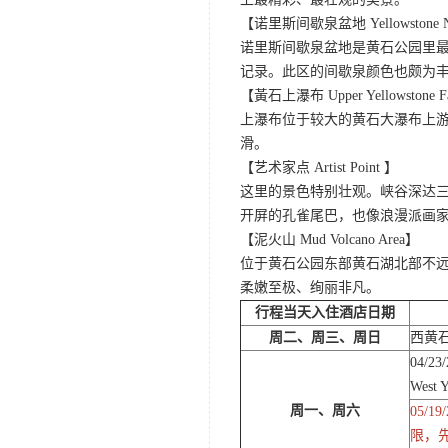
【诺里斯间歇泉盆地 Yellowstone Norr
诺里斯间歇泉盆地是黄石公园里最
记录。此区的间歇泉颜色也颇为
【黃石上瀑布 Upper Yellowstone F
上瀑布位于较大的黄石大瀑布上游
滑。
【艺术家点 Artist Point 】
这里的景色特别壮观。峡谷深达
开屏的孔雀尾巴，也像浪漫派画
【泥火山 Mud Volcano Area】
位于黄石公园东部黄石湖北部不
柔嫩至极、绚丽非凡。
行程当天入住酒店日期
周二、周三、周日
西黄石酒店
04/
West 
周一、周六
05/
限，先到