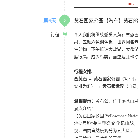
Inn，
第6天
D6
黄石国家公园【汽车】黄石熊
行程
今天我们将继续感受大黄石生态
泉、五颜六色调色板、世界闻名
生动物…下午抵达大盐湖，大盐
度很高，成为鸟类，卤虫及其他
行程安排:
西黄石 → 黄石国家公园
（3小时
安排为准） →
黄石熊世界
（自费
温馨提示：
黄石公园位于落基山脉
景点介绍：
【黄石国家公园 Yellowstone Nation
地处号称"美洲脊梁"的洛矶山脉
观，园内自然景观分为五大区，