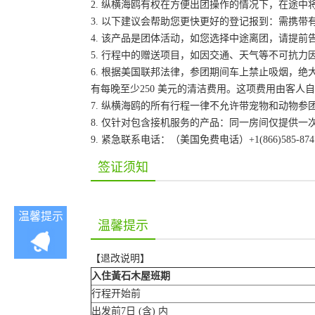
2. 纵横海鸥有权在方便出团操作的情况下，在途
3. 以下建议会帮助您更快更好的登记报到：需携带
4. 该产品是团体活动，如您选择中途离团，请提
5. 行程中的赠送项目，如因交通、天气等不可抗
6. 根据美国联邦法律，参团期间车上禁止吸烟，
有每晚至少250 美元的清洁费用。这项费用由客
7. 纵横海鸥的所有行程一律不允许带宠物和动物参
8. 仅针对包含接机服务的产品：同一房间仅提供
9. 紧急联系电话：（美国免费电话）+1(866)585-87
签证须知
温馨提示
温馨提示
【退改说明】
入住黃石木屋班期
行程开始前
出发前7日 (含) 内