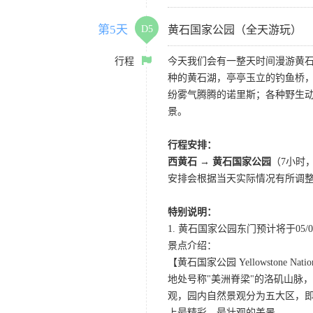
第5天
D5
黄石国家公园（全天游玩）
行程
今天我们会有一整天时间漫游黄
种的黄石湖，亭亭玉立的钓鱼桥
纷雾气腾腾的诺里斯；各种野生
景。
行程安排：
西黄石 → 黄石国家公园
（7小时
安排会根据当天实际情况有所调
特别说明：
1. 黄石国家公园东门预计将于0
景点介绍：
【黄石国家公园 Yellowstone Nation
地处号称"美洲脊梁"的洛矶山脉
观，园内自然景观分为五大区，
上最精彩、最壮观的美景。