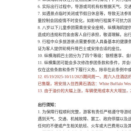
6. 实际出行过程中，导游或司机有权根据天气、
7. 如遇景点临时关闭或节假日休息等，导致无法
量控制会因疫情不时变化，如影响行程属不可抗力
8. 八岁以下儿童参团需乘坐安全座椅，纵横海鸥提
造成的违规和罚金由客人自行承担，敬请理解。出
9. 行程中众多旅游景点需要参团人具备基本的健
证为客人提供轮椅升降巴士或安排合适的座位。
10. 纵横海鸥巴士团分为了四个等级：银榜惠享、
11. 纵横集团可能会多次修改参团条款和条件，
仅在这些条款和条件下履行义务，除非在此条例中
12. 05/19/2025-10/11/2025期间
已售罄，将安排入住西黄石酒店：White Buffalo West Yello
13. 由于油价的大幅上涨，车辆使用成本大大增加，
出行须知：
1. 为保障行程顺利完整，游客有责任严格遵守导
遇到天气、交通、机械故障、罢工、政府停摆以及
任何的不便或产生相关航班、火车或大巴费用以及