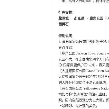
牛羊；高耸入云的雪山；徜徉不
行程安排：
盐湖城 → 杰克逊 → 鹿角公园
（
西黄石
特别说明：
1. 黄石国家公园南门预计将于05/10
景点介绍：
【鹿角公园 Jackson Town Square wit
公园不大，在东西南北四个方向
的“国家麋鹿保护区”过冬，春天
【大提顿国家公园 Grand Teton Nati
大提顿国家公园于1929年2月
的大部分区域均位于洛矶山脉内
【黄石国家公园 Yellowstone Nation
地处号称"美洲脊梁"的洛矶山脉
观，园内自然景观分为五大区，
上最精彩、最壮观的美景。