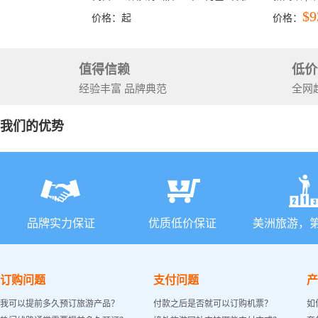
洛杉矶结束）
彩穴+马
$9
价格：
起
价格：
石国家公
+锡安国家
值得信赖
低价
经验丰富 品牌典范
全网
我们的优势
品牌实力保证
优质低价保证
美洲旅游，
订购问题
支付问题
产
我可以提前多久预订旅游产品？
付款之后是否就可以订购机票？
如