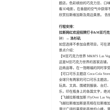
题店，色彩缤纷的巧克力豆、口
看3D电影，在香甜的空气中获得不一
欣赏拉斯维加斯及周边美景。 告
行程安排：
拉斯网红欢迎招牌打卡&M豆巧克
钟）
→ 洛杉矶
如您选择不参加自费项目，可在
景点介绍：
【M豆巧克力世界 M&M'S Las Veg
这是M豆巧克力世界的首家店铺，
边商品等，在一饱眼福的同时享
【可口可乐主题店 Coca-Cola Store 
全球只有两家的可口可乐主题店
玩具、文具、围裙到服装、台灯、
乐，印在瓶身上的各国文字，绝
【飞越拉斯维加斯 FlyOver Las Ve
飞越拉斯维加斯是亮相在拉斯维加
滑过广阔的草原和高耸的山峰，