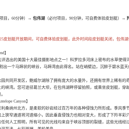
项目，60分钟）→
包伟湖
（必付项目，90分钟，可自费体验皮划艇）→
-10/23/2025皮划艇开放期间，可自费体验皮划艇，此外时间段皮划艇关闭，
end】
理杂志评选出的美国十大最佳摄影地点之一！科罗拉多河床上密布的水草使
，切割出一个马蹄状的峡谷，马蹄湾由此得名。站在峭壁边，沉醉于碧水蓝
l】
公园共同开发区，鲍威尔湖除了拥有庞大的水量外，还拥有世界上稀有的
上的峡湾。您可途径葛兰大坝，在包伟湖畔停留拍照，或乘坐皮划艇，穿
景。
elope Canyon】
亚利桑纳州北方，是柔软的砂岩经过百万年的各种侵蚀力所形成。季风季
加上狭窄通道将河道缩小，因此垂直侵蚀力也相对变大，形成了下羚羊彩
有任何人工照明，所有可见的光线均来自于峡谷顶部的裂缝，这些光线经过
由深至浅，七彩斑斓，美轮美奂。