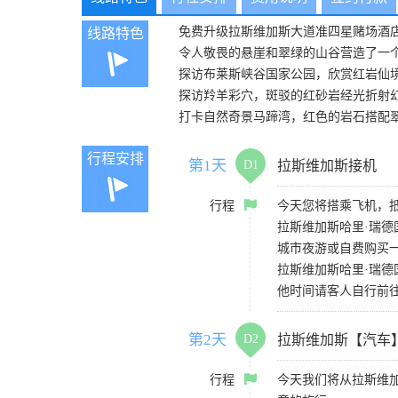
免费升级拉斯维加斯大道准四星赌场酒
线路特色
令人敬畏的悬崖和翠绿的山谷营造了一
探访布莱斯峡谷国家公园，欣赏红岩仙
探访羚羊彩穴，斑驳的红砂岩经光折射
打卡自然奇景马蹄湾，红色的岩石搭配
行程安排
第1天
D1
拉斯维加斯接机
行程
今天您将搭乘飞机，
拉斯维加斯哈里·瑞德国
城市夜游或自费购买
拉斯维加斯哈里·瑞德国际机
他时间请客人自行前
第2天
D2
拉斯维加斯【汽车
行程
今天我们将从拉斯维