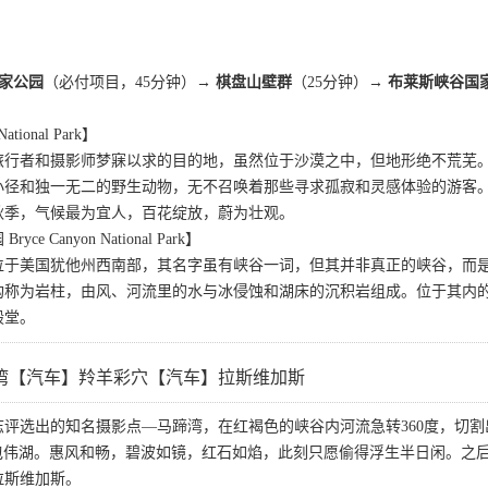
家公园
（必付项目，45分钟）→
棋盘山壁群
（25分钟）→
布莱斯峡谷国
ional Park】
旅行者和摄影师梦寐以求的目的地，虽然位于沙漠之中，但地形绝不荒芜
小径和独一无二的野生动物，无不召唤着那些寻求孤寂和灵感体验的游客
秋季，气候最为宜人，百花绽放，蔚为壮观。
 Canyon National Park】
位于美国犹他州西南部，其名字虽有峡谷一词，但其并非真正的峡谷，而
构称为岩柱，由风、河流里的水与冰侵蚀和湖床的沉积岩组成。位于其内
殿堂。
湾【汽车】羚羊彩穴【汽车】拉斯维加斯
志评选出的知名摄影点—马蹄湾，在红褐色的峡谷内河流急转360度，切
 包伟湖。惠风和畅，碧波如镜，红石如焰，此刻只愿偷得浮生半日闲。之
拉斯维加斯。