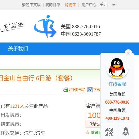
|
|
|
|
美元
繁體中文版
我的订单
购物车
用户中心
美国 888-776-0016
中国 0633-3691787
讯
关于我们
旧金山自由行 6日游（套餐）
在线客服
下载行程
美国热线
888-776-0016
客户满意度
已有
1231人
关注此产品
中国热线
100%
出发城市：
400-119-1971
0条点评
结束城市：
往返交通：
汽车 /汽车
收藏此线路