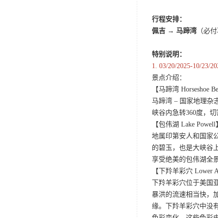
行程安排：
佩吉
→
马蹄湾
（必付
特别说明：
1.
03/20/2025
景点介绍：
【马蹄湾 Horseshoe B
马蹄湾 – 国家地
峡谷内急转360度
【包伟湖 Lake Powel
地属印第安人和国家
的碧玉，也是大峡谷
享受绝美的包伟湖全
【下羚羊彩穴 Lower Ant
下羚羊彩穴位于美国
暴洪的流速相当快，
缘。下羚羊彩穴中没
色彩变化，这些色彩