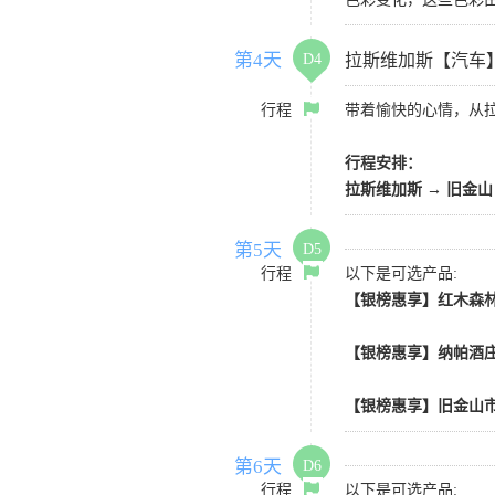
第4天
D4
拉斯维加斯【汽车
行程
带着愉快的心情，从
行程安排：
拉斯维加斯
→
旧金山
第5天
D5
行程
以下是可选产品:
【银榜惠享】红木森林
【银榜惠享】纳帕酒庄
【银榜惠享】旧金山市
第6天
D6
行程
以下是可选产品: