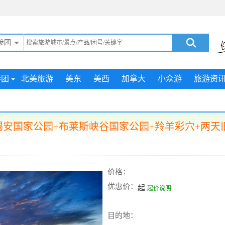
参团
参团
北美旅游
美东
美西
加拿大
小众游
旅游资
安国家公园+布莱斯峡谷国家公园+羚羊彩穴+两天
价格：
优惠价：
起
起价说明
目的地：