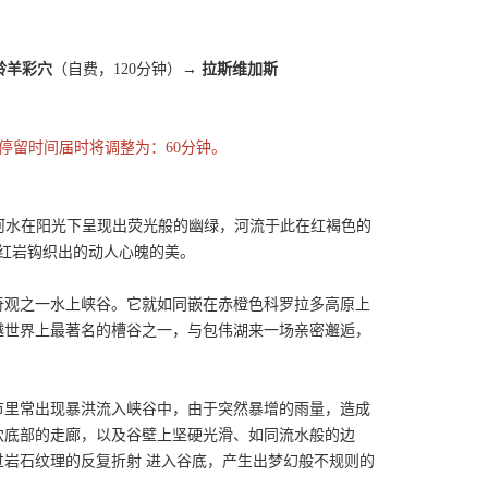
羚羊彩穴
（自费，120分钟）→
拉斯维加斯
包伟湖停留时间届时将调整为：60分钟。
得河水在阳光下呈现出荧光般的幽绿，河流于此在红褐色的
天红岩钩织出的动人心魄的美。
奇观之一水上峡谷。它就如同嵌在赤橙色科罗拉多高原上
越世界上最著名的槽谷之一，与包伟湖来一场亲密邂逅，
节里常出现暴洪流入峡谷中，由于突然暴增的雨量，造成
穴底部的走廊，以及谷壁上坚硬光滑、如同流水般的边
岩石纹理的反复折射 进入谷底，产生出梦幻般不规则的