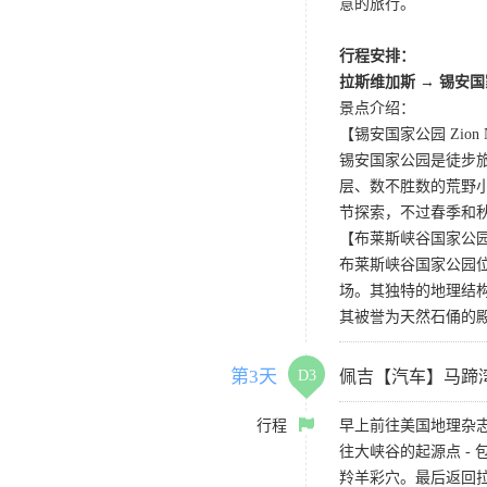
意的旅行。
行程安排：
拉斯维加斯
→
锡安国
景点介绍：
【锡安国家公园 Zion Nat
锡安国家公园是徒步
层、数不胜数的荒野
节探索，不过春季和
【布莱斯峡谷国家公园 Bryce
布莱斯峡谷国家公园
场。其独特的地理结
其被誉为天然石俑的
第3天
D3
佩吉【汽车】马蹄
行程
早上前往美国地理杂
往大峡谷的起源点 -
羚羊彩穴。最后返回