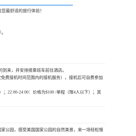
给您最舒适的旅行体验！
手。
的到来，并安排搭乘班车前往酒店。
提供一次免费接机时间范围内的接机服务），接机后可自费参加
22:00-24:00：价格为$100 /单程（限4人以下）；其
国家公园，感受美国国家公园的自然美景，来一场轻松惬