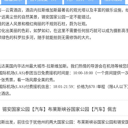
店—云霄酒店，酒店内拉斯维加斯最著名的观光塔以及丰富的娱乐设施，
个远离尘世的自然美景，锡安国家公园一定不能错过。
境的迷人风景和橙红绚丽的不规则石柱，蔚为壮观。
幻化出美丽的色彩，如梦如幻，在这里不需要任何技巧就可以成为摄影高
翠绿色的科罗拉多河，随手就能拍到无需修饰的大片。
抵达美国内华达州最大城市-拉斯维加斯。我们热情的导游会在机场等候您
际机场(LAS)参团当日免费接机时间是：10:00-18:00（一个房间
一张秀票，看一场风靡全美的秀。
场(LAS)付费接机信息：18:01-21:59：价格为$70 /单程（限4人以下）；
往酒店。
】锡安国家公园【汽车】布莱斯峡谷国家公园【汽车】佩吉
加斯出发，前往位于犹他州的两大国家公园：布莱斯峡谷国家公园和锡安