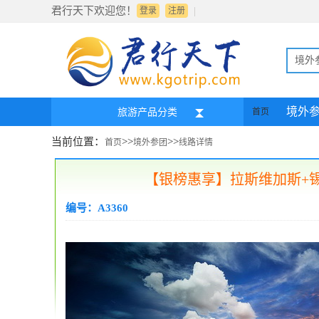
君行天下欢迎您！
|
登录
注册
境外
境外
旅游产品分类
首页
当前位置：
>>
>>
首页
境外参团
线路详情
【银榜惠享】拉斯维加斯+锡
编号：A3360