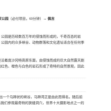
家公园
（必付项目，60分钟）→
佩吉
。公园是历经数百万年的侵蚀而形成的，千奇百态的岩
。公园内的众多峡谷、动物群落和文化遗址适合在任何季
是沿着庞沙冈特高原东面，由侵蚀而成的巨大自然露天剧
的红色、橙色与白色的岩石形成了奇特的自然景观，因此
割出一个马蹄状的峡谷，马蹄湾正是由此而得名。随后前
后我们参观最奇特的狭缝洞穴，世界十大摄影地点之一的