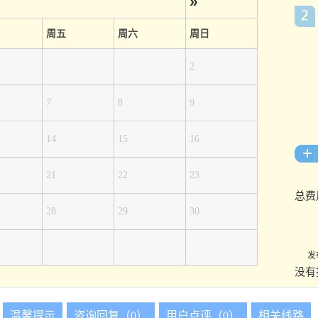
»
周五
周六
周日
2
7
8
9
14
15
16
21
22
23
总费
28
29
30
发
没有
温馨提示
咨询回复（0）
用户点评（0）
相关线路