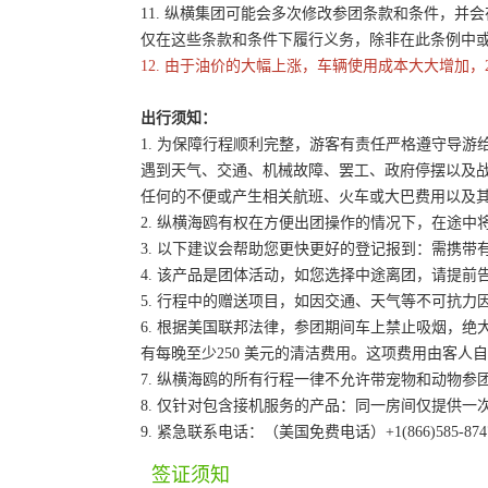
11. 纵横集团可能会多次修改参团条款和条件，
仅在这些条款和条件下履行义务，除非在此条例中
12. 由于油价的大幅上涨，车辆使用成本大大增加，
出行须知：
1. 为保障行程顺利完整，游客有责任严格遵守导
遇到天气、交通、机械故障、罢工、政府停摆以及
任何的不便或产生相关航班、火车或大巴费用以及
2. 纵横海鸥有权在方便出团操作的情况下，在途
3. 以下建议会帮助您更快更好的登记报到：需携带
4. 该产品是团体活动，如您选择中途离团，请提
5. 行程中的赠送项目，如因交通、天气等不可抗
6. 根据美国联邦法律，参团期间车上禁止吸烟，
有每晚至少250 美元的清洁费用。这项费用由客
7. 纵横海鸥的所有行程一律不允许带宠物和动物参
8. 仅针对包含接机服务的产品：同一房间仅提供
9. 紧急联系电话：（美国免费电话）+1(866)585-87
签证须知