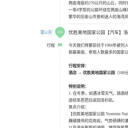
两座海拔约270公尺的山丘，同
一条8字型的公路环绕在两座山
繁华的旧金山市景和迷人的海湾
第4天
D4
优胜美地国家公园【汽车】洛
行程
今天我们将要前往于1984年被
部最美丽、参观人数最多的国家
行程安排：
酒店
→
优胜美地国家公园
（18
特别说明：
1. 在冬季，如遇冰雪天气，路
途经圣芭芭拉返回洛杉矶。
景点介绍：
【优胜美地国家公园 Yosemite Natio
巍峨雄伟的花岗岩，气势磅礴的
以及波光粼粼的湖面，使您恍若置