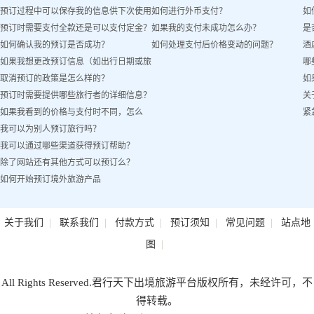
预订过程中可以保存我的信息供下次使用
如何进行外币支付？
如
预订时需要支付全款还是可以支付定金？
如果我的支付未成功怎么办？
是
吗？
如何确认我的预订是否成功？
如何处理支付后价格变动的问题？
酒
如果我想更改预订信息（如出行日期或旅
哪
取消预订的政策是怎么样的？
如
客姓名）怎么办？
预订时需要提供哪些旅行者的详细信息？
关
如果我看到的价格与支付时不同，怎么
紧
我可以为别人预订旅行吗？
办？
我可以通过哪些渠道获得预订帮助？
除了网站还有其他方式可以预订么？
如何开始预订境外旅游产品
|
|
|
|
|
关于我们
联系我们
付款方式
预订须知
常见问题
站点地
|
图
All Rights Reserved.君行天下出境旅游平台版权所有，未经许可，不
得转载。