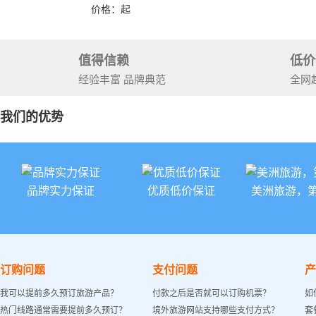
洛杉矶结束）
价格：
起
值得信赖
低价
经验丰富 品牌典范
全网
我们的优势
品牌实力保证
优质低价保证
美洲旅游，
订购问题
支付问题
产
我可以提前多久预订旅游产品？
付款之后是否就可以订购机票？
如
热门线路通常需要提前多久预订？
境外旅游网站支持哪些支付方式？
套