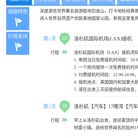
深度游览世界著名旅游胜地旧金山，打卡地标经典
线路特色
进入世界自然遗产优胜美地国家公园，参观这里鬼
行程安排
第1天
D1
洛杉矶国际机场(LAX)接机
行程
洛杉矶国际机场（LAX）接机须
1. 参团当日免费接机时间段：10:00-
2. 一个房间提供一次免费接机
3. 付费接机时间段：22:00-2
4. 接机地点：美国国内和加拿大航班请
5. 请在出发三天前提供航班信
第2天
D2
洛杉矶【汽车】17哩湾【汽
行程
早上从洛杉矶出发，途径富饶的
特雷小镇。途经世界闻名的加州1