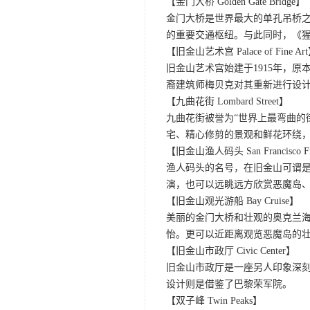
【金门大桥 Golden Gate Bridge】
金门大桥是世界最大的单孔吊桥之
的重要交通枢纽。与此同时，《
【旧金山艺术宫 Palace of Fine Ar
旧金山艺术宫始建于1915年，原
裔建筑师梅贝克对其重新进行设
【九曲花街 Lombard Street】
九曲花街被誉为“世界上最弯曲的
宅、精心修剪的景观和鲜花环绕
【旧金山渔人码头 San Francisco Fis
渔人码头的名号，在旧金山可谓是
演，也可以远眺远方欣赏恶魔岛
【旧金山观光游船 Bay Cruise】
美丽的金门大桥和壮观的奥克兰
怡。更可以近距离观览恶魔岛的
【旧金山市政厅 Civic Center】
旧金山市政厅是一座另人印象深
设计则是借鉴了巴黎荣军院。
【双子峰 Twin Peaks】