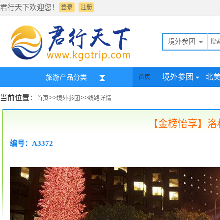
君行天下欢迎您！
|
登录
注册
境外参团
境外参团
北
旅游产品分类
首页
当前位置：
>>
>>
首页
境外参团
线路详情
【金榜怡享】洛
编号：A3372