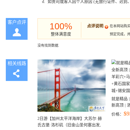
d. 如贵司或客人因个人原因 (无旅行证件、迟
客户点评
100%
点评说明
在本网站购
整体满意度
预定完成，
没有找到数据.
相关线路
就是精品 |
新高顶 |
彩穴+马
$9
价格：
石国家公
2日游【加州太平洋海岸】大苏尔·赫
+锡安国家
氏古堡·洛杉矶（旧金山圣何塞出发,