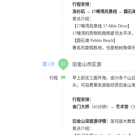
行程安排：
洛杉矶
→
17哩湾风景线
→
圆石
景点介绍：
【17哩湾风景线 17-Mile Drive】
17哩湾的西侧和南侧紧邻太平洋
【圆石滩 Pebble Beach】
著名的度假胜地，也是柏树角俱
第3天
D3
旧金山市区游
行程
早上前往三面环海，由50多个山
头；可自费乘坐游船欣赏旧金山海
行程安排：
金门大桥
（45分钟）→
艺术宫
（
旧金山深度游详情：
圣玛丽大教堂
景点介绍：