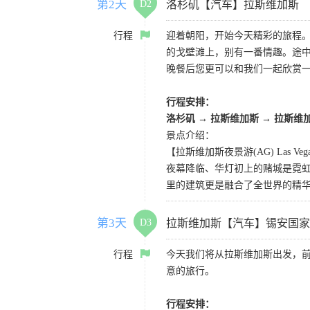
第2天
D2
洛杉矶【汽车】拉斯维加斯
行程
迎着朝阳，开始今天精彩的旅程
的戈壁滩上，别有一番情趣。途
晚餐后您更可以和我们一起欣赏
行程安排：
洛杉矶
→
拉斯维加斯
→
拉斯维
景点介绍：
【拉斯维加斯夜景游(AG) Las Vegas 
夜幕降临、华灯初上的赌城是霓虹
里的建筑更是融合了全世界的精
第3天
D3
拉斯维加斯【汽车】锡安国家
行程
今天我们将从拉斯维加斯出发，
意的旅行。
行程安排：