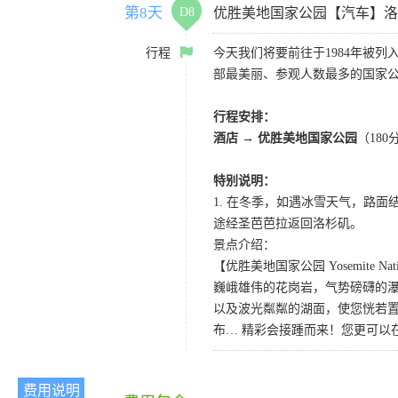
第8天
D8
优胜美地国家公园【汽车】洛
行程
今天我们将要前往于1984年被
部最美丽、参观人数最多的国家
行程安排：
酒店
→
优胜美地国家公园
（18
特别说明：
1. 在冬季，如遇冰雪天气，路
途经圣芭芭拉返回洛杉矶。
景点介绍：
【优胜美地国家公园 Yosemite Natio
巍峨雄伟的花岗岩，气势磅礴的
以及波光粼粼的湖面，使您恍若置
布… 精彩会接踵而来！您更可以
费用说明