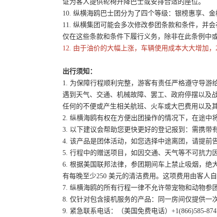
证为客人提供轮椅升降巴士或安排合适的座位。
10. 纵横海鸥巴士团分为了四个等级：银榜惠享、
11. 纵横集团可能会多次修改参团条款和条件，
仅在这些条款和条件下履行义务，除非在此条例中
12. 由于油价的大幅上涨，车辆使用成本大大增加，
出行须知：
1. 为保障行程顺利完整，游客有责任严格遵守导
遇到天气、交通、机械故障、罢工、政府停摆以及
任何的不便或产生相关航班、火车或大巴费用以及
2. 纵横海鸥有权在方便出团操作的情况下，在途
3. 以下建议会帮助您更快更好的登记报到：需携带
4. 该产品是团体活动，如您选择中途离团，请提
5. 行程中的赠送项目，如因交通、天气等不可抗
6. 根据美国联邦法律，参团期间车上禁止吸烟，
有每晚至少250 美元的清洁费用。这项费用由客
7. 纵横海鸥的所有行程一律不允许带宠物和动物参
8. 仅针对包含接机服务的产品：同一房间仅提供
9. 紧急联系电话：（美国免费电话）+1(866)585-87