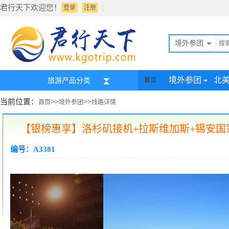
君行天下欢迎您！
|
登录
注册
境外参团
境外参团
北
旅游产品分类
首页
当前位置：
>>
>>
首页
境外参团
线路详情
【银榜惠享】洛杉矶接机+拉斯维加斯+锡安国
编号：A3381