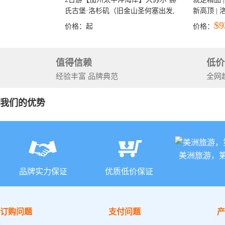
氏古堡·洛杉矶（旧金山圣何塞出发,
新高顶 |
洛杉矶结束）
彩穴+马
$9
价格：
起
价格：
石国家公
+锡安国家
值得信赖
低价
经验丰富 品牌典范
全网
我们的优势
美洲旅游，
品牌实力保证
优质低价保证
订购问题
支付问题
产