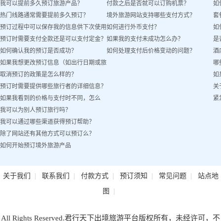
我可以提前多久预订旅游产品？
付款之后是否就可以订购机票？
如
热门线路通常需要提前多久预订？
境外旅游网站支持哪些支付方式？
套
预订过程中可以保存我的信息供下次使用
如何进行外币支付？
如
预订时需要支付全款还是可以支付定金？
如果我的支付未成功怎么办？
是
吗？
如何确认我的预订是否成功？
如何处理支付后价格变动的问题？
酒
如果我想更改预订信息（如出行日期或旅
哪
取消预订的政策是怎么样的？
如
客姓名）怎么办？
预订时需要提供哪些旅行者的详细信息？
关
如果我看到的价格与支付时不同，怎么
紧
我可以为别人预订旅行吗？
办？
我可以通过哪些渠道获得预订帮助？
除了网站还有其他方式可以预订么？
如何开始预订境外旅游产品
|
|
|
|
|
关于我们
联系我们
付款方式
预订须知
常见问题
站点地
|
图
All Rights Reserved.君行天下出境旅游平台版权所有，未经许可，不