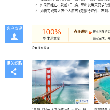
c. 如果团组在出发前7日 (含) 至出发当天要
d. 如贵司或客人因个人原因 (无旅行证件、迟
客户点评
100%
点评说明
在本网站购
整体满意度
预定完成，
没有找到数据.
相关线路
2日游【加州太平洋海岸】大苏尔·赫
就是精品 |