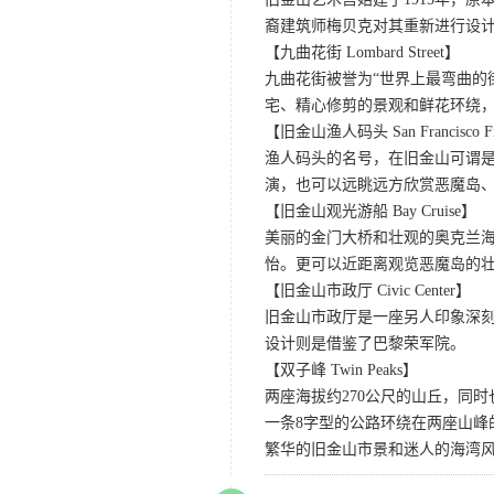
裔建筑师梅贝克对其重新进行设
【九曲花街 Lombard Street】
九曲花街被誉为“世界上最弯曲的
宅、精心修剪的景观和鲜花环绕
【旧金山渔人码头 San Francisco Fis
渔人码头的名号，在旧金山可谓是
演，也可以远眺远方欣赏恶魔岛
【旧金山观光游船 Bay Cruise】
美丽的金门大桥和壮观的奥克兰
怡。更可以近距离观览恶魔岛的
【旧金山市政厅 Civic Center】
旧金山市政厅是一座另人印象深
设计则是借鉴了巴黎荣军院。
【双子峰 Twin Peaks】
两座海拔约270公尺的山丘，同
一条8字型的公路环绕在两座山
繁华的旧金山市景和迷人的海湾