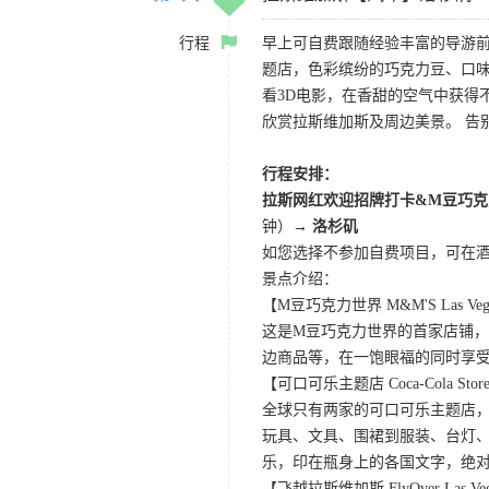
行程
早上可自费跟随经验丰富的导游
题店，色彩缤纷的巧克力豆、口
看3D电影，在香甜的空气中获得不一
欣赏拉斯维加斯及周边美景。 告
行程安排：
拉斯网红欢迎招牌打卡&M豆巧克
钟）
→ 洛杉矶
如您选择不参加自费项目，可在
景点介绍：
【M豆巧克力世界 M&M'S Las Veg
这是M豆巧克力世界的首家店铺，
边商品等，在一饱眼福的同时享
【可口可乐主题店 Coca-Cola Store 
全球只有两家的可口可乐主题店
玩具、文具、围裙到服装、台灯、
乐，印在瓶身上的各国文字，绝
【飞越拉斯维加斯 FlyOver Las Ve