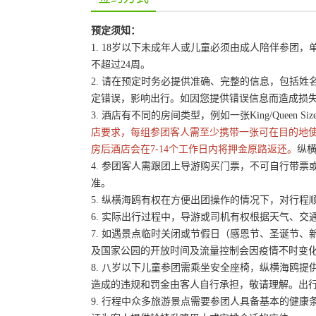
预定须知：
1. 18岁以下未成年人或儿童必须由成人陪伴参
不超过24周。
2. 请在预定时务必提供准确、完整的信息，包括
定错误，影响出行。如因您提供错误信息而造成损
3. 酒店有不同的房间类型，例如一张King/Queen 
店要求，每组参团客人需至少携带一张可在目的地
房后酒店会在7-14个工作日内将押金原路返还。
纵横
4. 参团客人需跟团上导游购买门票，不可自行带票或
准。
5. 纵横海鸥有权在方便出团操作的情况下，对行
6. 实际出行过程中，导游或司机有权根据天气、
7. 如遇景点临时关闭或节假日（感恩节、圣诞节
及国家公园的开放时间及流量控制会因疫情不时变
8. 八岁以下儿童参团需乘坐安全座椅，纵横海鸥提
造成的违规和罚金由客人自行承担，敬请理解。出
9. 行程中众多旅游景点需要参团人具备基本的健