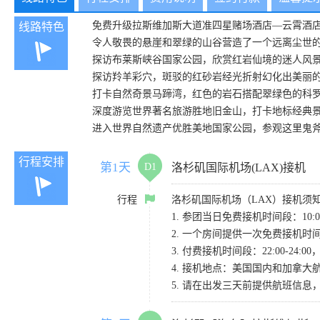
免费升级拉斯维加斯大道准四星赌场酒店—云霄酒
线路特色
令人敬畏的悬崖和翠绿的山谷营造了一个远离尘世
探访布莱斯峡谷国家公园，欣赏红岩仙境的迷人风
探访羚羊彩穴，斑驳的红砂岩经光折射幻化出美丽
打卡自然奇景马蹄湾，红色的岩石搭配翠绿色的科
深度游览世界著名旅游胜地旧金山，打卡地标经典
进入世界自然遗产优胜美地国家公园，参观这里鬼
行程安排
第1天
D1
洛杉矶国际机场(LAX)接机
行程
洛杉矶国际机场（LAX）接机须
1. 参团当日免费接机时间段：10:00-
2. 一个房间提供一次免费接机
3. 付费接机时间段：22:00-2
4. 接机地点：美国国内和加拿大航班请
5. 请在出发三天前提供航班信