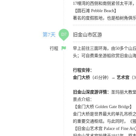
17哩湾的西侧和南侧紧邻太平洋
【圆石滩 Pebble Beach】
著名的度假胜地，也是柏树角俱
第7天
D7
旧金山市区游
行程
早上前往三面环海，由50多个山
头；可自费乘坐游船欣赏旧金山海
行程安排：
金门大桥
（45分钟）→
艺术宫
（
旧金山深度游详情：
圣玛丽大教堂
景点介绍：
【金门大桥 Golden Gate Bridge】
金门大桥是世界最大的单孔吊桥之
的重要交通枢纽。与此同时，《
【旧金山艺术宫 Palace of Fine Ar
旧金山艺术宫始建于1915年，原