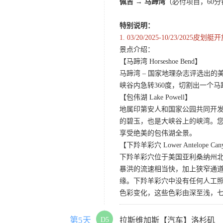
佩吉
→
马蹄湾
（必付项目，60
特别说明：
1.
03/20/2025-10/23
景点介绍：
【马蹄湾 Horseshoe Bend】
马蹄湾 – 国家地理杂志评选出
峡谷内急转360度，切割出一个
【包伟湖 Lake Powell】
地属印第安人和国家公园共同开
的碧玉，也是大峡谷上的峡湾。
享受绝美的包伟湖全景。
【下羚羊彩穴 Lower Antelope Can
下羚羊彩穴位于美国亚利桑纳州
暴洪的流速相当快，加上狭窄通
缘。下羚羊彩穴中没有任何人工照
色彩变化，这些色彩由深至浅，
第5天
D5
拉斯维加斯【汽车】洛杉矶