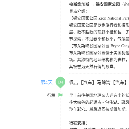
拉斯维加斯
→
锡安国家公园
（必
景点介绍：
【锡安国家公园 Zion National Pa
锡安国家公园是徒步旅行者和摄
层、数不胜数的荒野小径和独一
节探索，不过春季和秋季，气候
【布莱斯峡谷国家公园 Bryce Canyon 
布莱斯峡谷国家公园位于美国犹
场。其独特的地理结构称为岩柱
其被誉为天然石俑的殿堂。
第4天
D4
佩吉【汽车】马蹄湾【汽车】
行程
早上前往美国地理杂志评选出的知
往大峡谷的起源点 - 包伟湖。
羚羊彩穴。最后返回拉斯维加斯
行程安排：