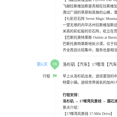
飞越拉斯维加斯是亮相在拉斯维加
滑过广阔的草原和高耸的山峰，
【七彩巨石阵 Seven Magic Mounta
一望无垠的内华达州拉斯维加斯远郊的
米高的彩虹般的巨石阵，屹立在
【巴斯托奥特莱斯 Outlets at Bars
巴斯托奥特莱斯地处沙漠，位于
齐全而且比较集中，服务也是相
第6天
D6
洛杉矶【汽车】17哩湾【汽
行程
早上从洛杉矶出发，途径富饶的
特雷小镇。途经世界闻名的加州1
行程安排：
洛杉矶
→
17哩湾风景线
→
圆石
景点介绍：
【17哩湾风景线 17-Mile Drive】