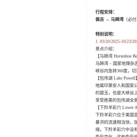
行程安排：
佩吉
→
马蹄湾
（必付
特别说明：
1.
03/20/2025
景点介绍：
【马蹄湾 Horseshoe B
马蹄湾 – 国家地
峡谷内急转360度
【包伟湖 Lake Powel
地属印第安人和国家
的碧玉，也是大峡谷
享受绝美的包伟湖全
【下羚羊彩穴 Lower Ant
下羚羊彩穴位于美国
暴洪的流速相当快，
缘。下羚羊彩穴中没
色彩变化，这些色彩