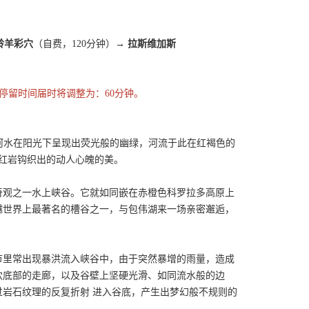
羚羊彩穴
（自费，120分钟）→
拉斯维加斯
包伟湖停留时间届时将调整为：60分钟。
得河水在阳光下呈现出荧光般的幽绿，河流于此在红褐色的
天红岩钩织出的动人心魄的美。
奇观之一水上峡谷。它就如同嵌在赤橙色科罗拉多高原上
越世界上最著名的槽谷之一，与包伟湖来一场亲密邂逅，
节里常出现暴洪流入峡谷中，由于突然暴增的雨量，造成
穴底部的走廊，以及谷壁上坚硬光滑、如同流水般的边
岩石纹理的反复折射 进入谷底，产生出梦幻般不规则的