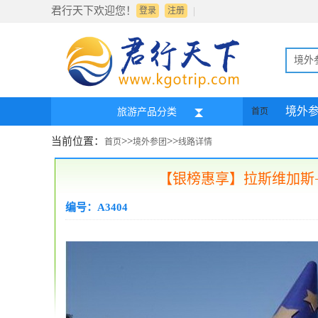
君行天下欢迎您！
|
登录
注册
境外
境外
旅游产品分类
首页
当前位置：
>>
>>
首页
境外参团
线路详情
【银榜惠享】拉斯维加斯+
编号：A3404