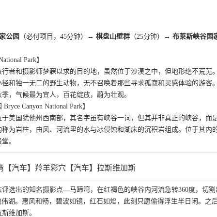
家公园
（必付项目，45分钟）→
棋盘山壁群
（25分钟）→
布莱斯峡谷国
ional Park】
旅行者和摄影师梦寐以求的目的地，虽然位于沙漠之中，但地形绝不荒芜
小径和独一无二的野生动物，无不召唤着那些寻求孤寂和灵感体验的游客
秋季，气候最为宜人，百花绽放，蔚为壮观。
 Canyon National Park】
位于美国犹他州西南部，其名字虽有峡谷一词，但其并非真正的峡谷，而
构称为岩柱，由风、河流里的水与冰侵蚀和湖床的沉积岩组成。位于其内
殿堂。
湾【汽车】羚羊彩穴【汽车】拉斯维加斯
志评选出的知名摄影点—马蹄湾，在红褐色的峡谷内河流急转360度，切
 包伟湖。惠风和畅，碧波如镜，红石如焰，此刻只愿偷得浮生半日闲。之
拉斯维加斯。