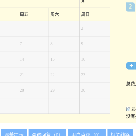
»
周五
周六
周日
2
7
8
9
14
15
16
21
22
23
总费
28
29
30
发
没有
温馨提示
咨询回复（0）
用户点评（0）
相关线路