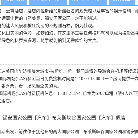
店—云霄酒店，酒店内拉斯维加斯最著名的观光塔以及丰富的娱乐设施，
个远离尘世的自然美景，锡安国家公园一定不能错过。
境的迷人风景和橙红绚丽的不规则石柱，蔚为壮观。
幻化出美丽的色彩，如梦如幻，在这里不需要任何技巧就可以成为摄影高
翠绿色的科罗拉多河，随手就能拍到无需修饰的大片。
抵达美国内华达州最大城市-拉斯维加斯。我们热情的导游会在机场等候您
际机场(LAS)参团当日免费接机时间是：10:00-18:00（一个房间
一张秀票，看一场风靡全美的秀。
场(LAS)付费接机信息：18:01-21:59：价格为$70 /单程（限4人以下）；
往酒店。
】锡安国家公园【汽车】布莱斯峡谷国家公园【汽车】佩吉
加斯出发，前往位于犹他州的两大国家公园：布莱斯峡谷国家公园和锡安