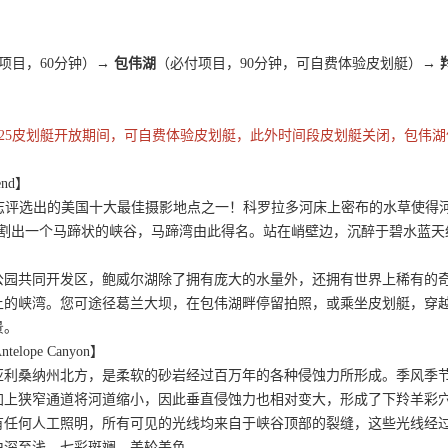
项目，60分钟）→
包伟湖
（必付项目，90分钟，可自费体验皮划艇）→
-10/23/2025皮划艇开放期间，可自费体验皮划艇，此外时间段皮划艇关闭，
end】
理杂志评选出的美国十大最佳摄影地点之一！科罗拉多河床上密布的水草使
，切割出一个马蹄状的峡谷，马蹄湾由此得名。站在峭壁边，沉醉于碧水蓝
l】
公园共同开发区，鲍威尔湖除了拥有庞大的水量外，还拥有世界上稀有的
上的峡湾。您可途径葛兰大坝，在包伟湖畔停留拍照，或乘坐皮划艇，穿
景。
elope Canyon】
亚利桑纳州北方，是柔软的砂岩经过百万年的各种侵蚀力所形成。季风季
加上狭窄通道将河道缩小，因此垂直侵蚀力也相对变大，形成了下羚羊彩
有任何人工照明，所有可见的光线均来自于峡谷顶部的裂缝，这些光线经过
由深至浅，七彩斑斓，美轮美奂。