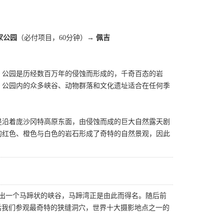
家公园
（必付项目，60分钟）→
佩吉
。公园是历经数百万年的侵蚀而形成的，千奇百态的岩
。公园内的众多峡谷、动物群落和文化遗址适合在任何季
是沿着庞沙冈特高原东面，由侵蚀而成的巨大自然露天剧
的红色、橙色与白色的岩石形成了奇特的自然景观，因此
割出一个马蹄状的峡谷，马蹄湾正是由此而得名。随后前
后我们参观最奇特的狭缝洞穴，世界十大摄影地点之一的