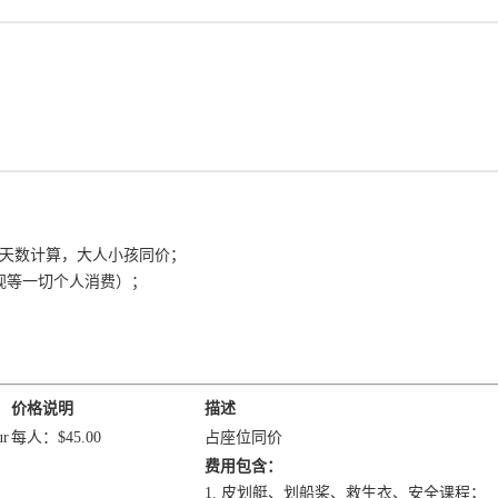
程的天数计算，大人小孩同价；
电视等一切个人消费）；
价格说明
描述
r
每人：$45.00
占座位同价
费用包含：
1. 皮划艇、划船桨、救生衣、安全课程；