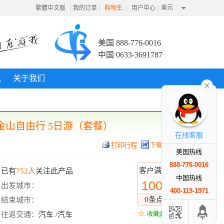
|
|
|
|
美元
繁體中文版
我的订单
购物车
用户中心
美国 888-776-0016
中国 0633-3691787
讯
关于我们
金山自由行 5日游（套餐）
在线客服
下载行程
美国热线
888-776-0016
客户满意度
已有
752人
关注此产品
中国热线
100%
出发城市：
400-119-1971
0条点评
结束城市：
往返交通：
汽车 /汽车
收藏此线路