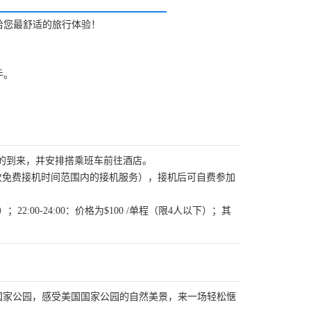
给您最舒适的旅行体验！
手。
的到来，并安排搭乘班车前往酒店。
提供一次免费接机时间范围内的接机服务），接机后可自费参加
22:00-24:00：价格为$100 /单程（限4人以下）；其
国家公园，感受美国国家公园的自然美景，来一场轻松惬