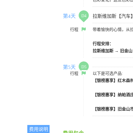
第4天
D4
拉斯维加斯【汽车
行程
带着愉快的心情，从
行程安排：
拉斯维加斯
→
旧金山
第5天
D5
行程
以下是可选产品:
【银榜惠享】红木森林
【银榜惠享】纳帕酒庄
【银榜惠享】旧金山市
费用说明