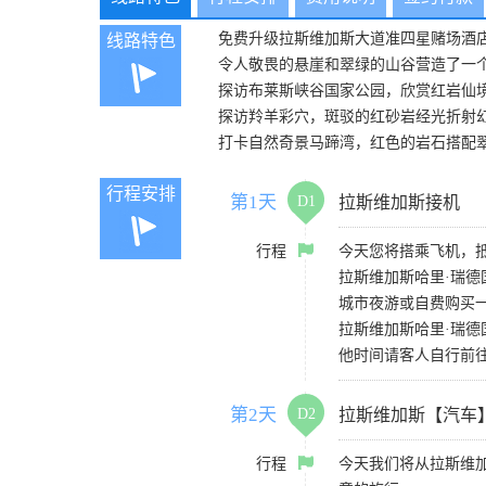
免费升级拉斯维加斯大道准四星赌场酒
线路特色
令人敬畏的悬崖和翠绿的山谷营造了一
探访布莱斯峡谷国家公园，欣赏红岩仙
探访羚羊彩穴，斑驳的红砂岩经光折射
打卡自然奇景马蹄湾，红色的岩石搭配
行程安排
第1天
D1
拉斯维加斯接机
行程
今天您将搭乘飞机，
拉斯维加斯哈里·瑞德国
城市夜游或自费购买
拉斯维加斯哈里·瑞德国际机
他时间请客人自行前
第2天
D2
拉斯维加斯【汽车
行程
今天我们将从拉斯维