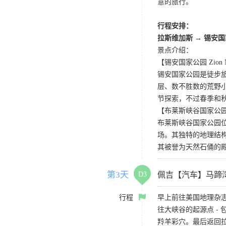
意的旅行。
行程安排：
拉斯维加斯
→
锡安国
景点介绍：
【锡安国家公园 Zion Nat
锡安国家公园是徒步
层、数不胜数的荒野
节探索，不过春季和
【布莱斯峡谷国家公园 Bryce
布莱斯峡谷国家公园
场。其独特的地理结
其被誉为天然石俑的
第3天
D3
佩吉【汽车】马蹄
行程
早上前往美国地理杂
往大峡谷的起源点 -
羚羊彩穴。最后返回