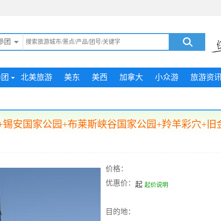
参团
参团
北美旅游
美东
美西
加拿大
小众游
旅游资
锡安国家公园+布莱斯峡谷国家公园+羚羊彩穴+旧
价格：
优惠价：
起
起价说明
目的地：