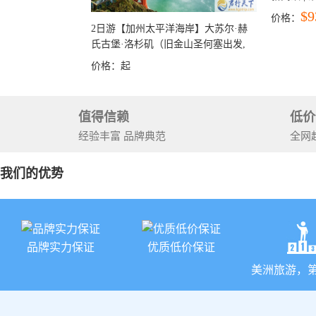
彩穴+马
$9
价格：
石国家公
2日游【加州太平洋海岸】大苏尔·赫
+锡安国家
氏古堡·洛杉矶（旧金山圣何塞出发,
洛杉矶结束）
价格：
起
值得信赖
低价
经验丰富 品牌典范
全网
我们的优势
品牌实力保证
优质低价保证
美洲旅游，