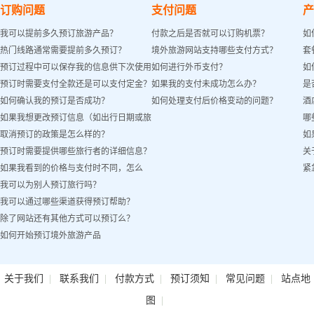
订购问题
支付问题
产
我可以提前多久预订旅游产品？
付款之后是否就可以订购机票？
如
热门线路通常需要提前多久预订？
境外旅游网站支持哪些支付方式？
套
预订过程中可以保存我的信息供下次使用
如何进行外币支付？
如
预订时需要支付全款还是可以支付定金？
如果我的支付未成功怎么办？
是
吗？
如何确认我的预订是否成功？
如何处理支付后价格变动的问题？
酒
如果我想更改预订信息（如出行日期或旅
哪
取消预订的政策是怎么样的？
如
客姓名）怎么办？
预订时需要提供哪些旅行者的详细信息？
关
如果我看到的价格与支付时不同，怎么
紧
我可以为别人预订旅行吗？
办？
我可以通过哪些渠道获得预订帮助？
除了网站还有其他方式可以预订么？
如何开始预订境外旅游产品
|
|
|
|
|
关于我们
联系我们
付款方式
预订须知
常见问题
站点地
|
图