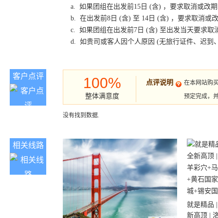
a. 如果团组在出发前15日 (含) ，要求取消
b. 在出发前8日 (含) 至 14日 (含) ，要
c. 如果团组在出发前7日 (含) 至出发当天要
d. 如贵司或客人因个人原因 (无旅行证件、迟
客户点评
100%
点评说明
在本网站购
整体满意度
预定完成，
没有找到数据.
相关线路
就是精品 |
新高顶 |