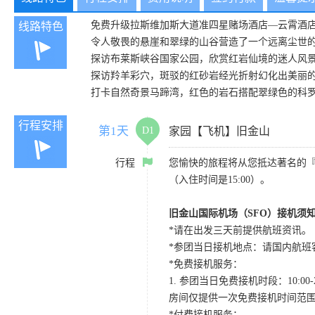
免费升级拉斯维加斯大道准四星赌场酒店—云霄酒
线路特色
令人敬畏的悬崖和翠绿的山谷营造了一个远离尘世
探访布莱斯峡谷国家公园，欣赏红岩仙境的迷人风
探访羚羊彩穴，斑驳的红砂岩经光折射幻化出美丽
打卡自然奇景马蹄湾，红色的岩石搭配翠绿色的科
行程安排
第1天
D1
家园【飞机】旧金山
行程
您愉快的旅程将从您抵达著名的
（入住时间是15:00）。
旧金山国际机场（SFO）接机须
*请在出发三天前提供航班资讯。
*参团当日接机地点：请国内航班客人在Level
*免费接机服务：
1. 参团当日免费接机时段：10:00-2
房间仅提供一次免费接机时间范
*付费接机服务：