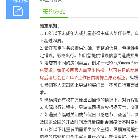
签约/付款
签约方式
预定须知：
1. 18岁以下未成年人或儿童必须由成人陪伴参
不超过24周。
2. 请在预定时务必提供准确、完整的信息，包括
定错误，影响出行。如因您提供错误信息而造成损
3. 酒店有不同的房间类型，例如一张King/Queen 
店要求，每组参团客人需至少携带一张可在目的地
房后酒店会在7-14个工作日内将押金原路返还。
纵横
4. 参团客人需跟团上导游购买门票，不可自行带票或
准。
5. 纵横海鸥有权在方便出团操作的情况下，对行
6. 实际出行过程中，导游或司机有权根据天气、
7. 如遇景点临时关闭或节假日（感恩节、圣诞节
及国家公园的开放时间及流量控制会因疫情不时变
8. 八岁以下儿童参团需乘坐安全座椅，纵横海鸥提
造成的违规和罚金由客人自行承担，敬请理解。出