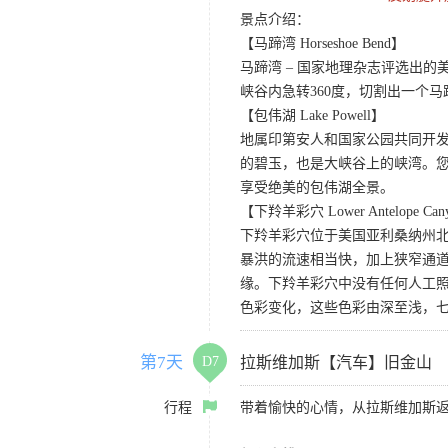
景点介绍：
【马蹄湾 Horseshoe Bend】
马蹄湾 – 国家地理杂志评选出
峡谷内急转360度，切割出一个
【包伟湖 Lake Powell】
地属印第安人和国家公园共同开
的碧玉，也是大峡谷上的峡湾。
享受绝美的包伟湖全景。
【下羚羊彩穴 Lower Antelope Can
下羚羊彩穴位于美国亚利桑纳州
暴洪的流速相当快，加上狭窄通
缘。下羚羊彩穴中没有任何人工照
色彩变化，这些色彩由深至浅，
第7天
D7
拉斯维加斯【汽车】旧金山
行程
带着愉快的心情，从拉斯维加斯