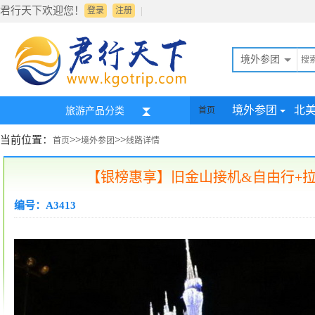
君行天下欢迎您！
|
登录
注册
境外参团
境外参团
北
旅游产品分类
首页
当前位置：
>>
>>
首页
境外参团
线路详情
【银榜惠享】旧金山接机&自由行+拉
编号：A3413