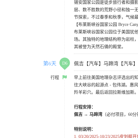
锡安国家公园是徒步旅行者和摄
层、数不胜数的荒野小径和独一
节探索，不过春季和秋季，气候
【布莱斯峡谷国家公园 Bryce Canyon 
布莱斯峡谷国家公园位于美国犹
场。其独特的地理结构称为岩柱
其被誉为天然石俑的殿堂。
第6天
D6
佩吉【汽车】马蹄湾【汽车】
行程
早上前往美国地理杂志评选出的知
往大峡谷的起源点 - 包伟湖。
羚羊彩穴。最后返回拉斯维加斯
行程安排：
佩吉
→
马蹄湾
（必付项目，60
特别说明：
1.
03/20/2025-10/23