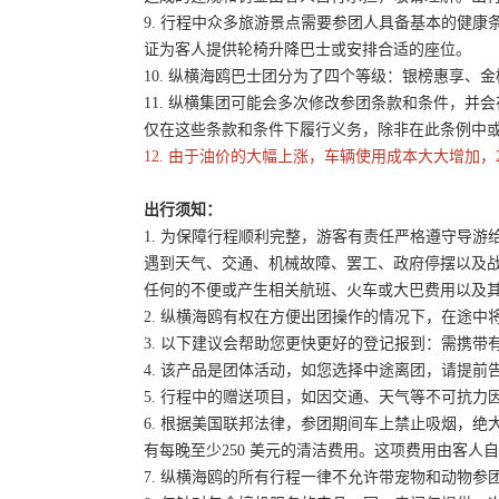
9. 行程中众多旅游景点需要参团人具备基本的健
证为客人提供轮椅升降巴士或安排合适的座位。
10. 纵横海鸥巴士团分为了四个等级：银榜惠享、
11. 纵横集团可能会多次修改参团条款和条件，
仅在这些条款和条件下履行义务，除非在此条例中
12. 由于油价的大幅上涨，车辆使用成本大大增加，
出行须知：
1. 为保障行程顺利完整，游客有责任严格遵守导
遇到天气、交通、机械故障、罢工、政府停摆以及
任何的不便或产生相关航班、火车或大巴费用以及
2. 纵横海鸥有权在方便出团操作的情况下，在途
3. 以下建议会帮助您更快更好的登记报到：需携带
4. 该产品是团体活动，如您选择中途离团，请提
5. 行程中的赠送项目，如因交通、天气等不可抗
6. 根据美国联邦法律，参团期间车上禁止吸烟，
有每晚至少250 美元的清洁费用。这项费用由客
7. 纵横海鸥的所有行程一律不允许带宠物和动物参