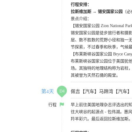
行程安排：
拉斯维加斯
→
锡安国家公园
（必
景点介绍：
【锡安国家公园 Zion National Pa
锡安国家公园是徒步旅行者和摄
层、数不胜数的荒野小径和独一
节探索，不过春季和秋季，气候
【布莱斯峡谷国家公园 Bryce Canyon 
布莱斯峡谷国家公园位于美国犹
场。其独特的地理结构称为岩柱
其被誉为天然石俑的殿堂。
第4天
D4
佩吉【汽车】马蹄湾【汽车】
行程
早上前往美国地理杂志评选出的知
往大峡谷的起源点 - 包伟湖。
羚羊彩穴。最后返回拉斯维加斯