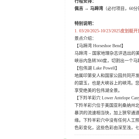
行程安排：
佩吉
→
马蹄湾
（必付项目，60
特别说明：
1.
03/20/2025-10/23
景点介绍：
【马蹄湾 Horseshoe Bend】
马蹄湾 – 国家地理杂志评选出
峡谷内急转360度，切割出一个
【包伟湖 Lake Powell】
地属印第安人和国家公园共同开
的碧玉，也是大峡谷上的峡湾。
享受绝美的包伟湖全景。
【下羚羊彩穴 Lower Antelope Can
下羚羊彩穴位于美国亚利桑纳州
暴洪的流速相当快，加上狭窄通
缘。下羚羊彩穴中没有任何人工照
色彩变化，这些色彩由深至浅，