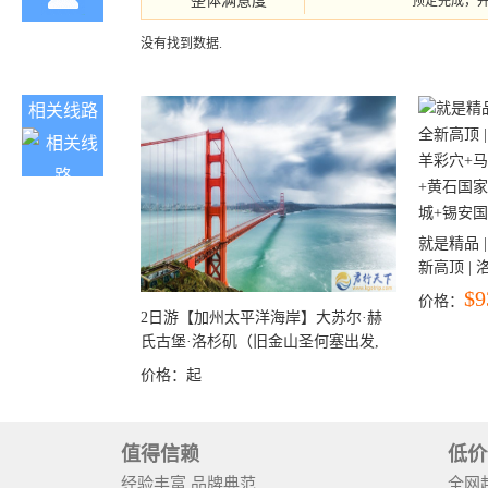
整体满意度
预定完成，
没有找到数据.
相关线路
就是精品 |
新高顶 |
彩穴+马
$9
价格：
石国家公
2日游【加州太平洋海岸】大苏尔·赫
+锡安国家
氏古堡·洛杉矶（旧金山圣何塞出发,
洛杉矶结束）
价格：
起
值得信赖
低价
经验丰富 品牌典范
全网