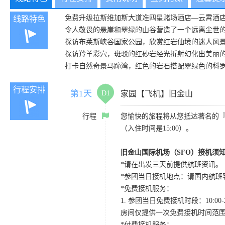
免费升级拉斯维加斯大道准四星赌场酒店—云霄酒
线路特色
令人敬畏的悬崖和翠绿的山谷营造了一个远离尘世
探访布莱斯峡谷国家公园，欣赏红岩仙境的迷人风
探访羚羊彩穴，斑驳的红砂岩经光折射幻化出美丽
打卡自然奇景马蹄湾，红色的岩石搭配翠绿色的科
行程安排
第1天
D1
家园【飞机】旧金山
行程
您愉快的旅程将从您抵达著名的
（入住时间是15:00）。
旧金山国际机场（SFO）接机须
*请在出发三天前提供航班资讯。
*参团当日接机地点：请国内航班客人在Level
*免费接机服务：
1. 参团当日免费接机时段：10:00-2
房间仅提供一次免费接机时间范
*付费接机服务：