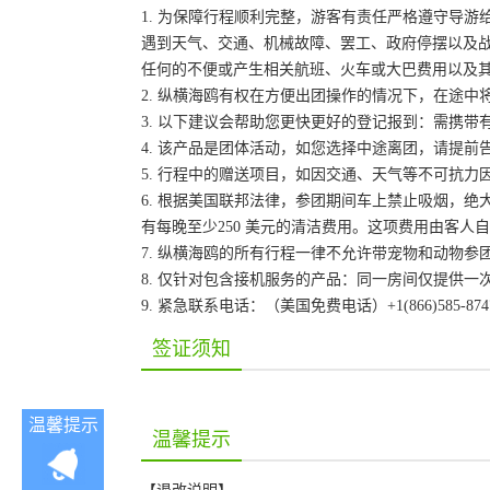
1. 为保障行程顺利完整，游客有责任严格遵守导
遇到天气、交通、机械故障、罢工、政府停摆以及
任何的不便或产生相关航班、火车或大巴费用以及
2. 纵横海鸥有权在方便出团操作的情况下，在途
3. 以下建议会帮助您更快更好的登记报到：需携带
4. 该产品是团体活动，如您选择中途离团，请提
5. 行程中的赠送项目，如因交通、天气等不可抗
6. 根据美国联邦法律，参团期间车上禁止吸烟，
有每晚至少250 美元的清洁费用。这项费用由客
7. 纵横海鸥的所有行程一律不允许带宠物和动物参
8. 仅针对包含接机服务的产品：同一房间仅提供
9. 紧急联系电话：（美国免费电话）+1(866)585-87
签证须知
温馨提示
温馨提示