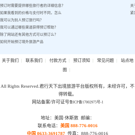
预订时需要提供哪些旅行者的详细信息？
关
如果我看到的价格与支付时不同，怎么
紧
我可以为别人预订旅行吗？
办？
我可以通过哪些渠道获得预订帮助？
除了网站还有其他方式可以预订么？
如何开始预订境外旅游产品
|
|
|
|
|
关于我们
联系我们
付款方式
预订须知
常见问题
站点地
|
图
All Rights Reserved.君行天下出境旅游平台版权所有，未经许可，不
得转载。
网站备案/许可证号
鲁ICP备17002975号-1
地址：美国·休斯敦 邮编：
联系电话：
美国 888-776-0016
中国 0633-3691787
传真：888-776-0016