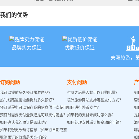
我们的优势
品牌实力保证
优质低价保证
美洲旅游，
订购问题
支付问题
产
我可以提前多久预订旅游产品？
付款之后是否就可以订购机票？
如
热门线路通常需要提前多久预订？
境外旅游网站支持哪些支付方式？
套
预订过程中可以保存我的信息供下次使用
如何进行外币支付？
如
预订时需要支付全款还是可以支付定金？
如果我的支付未成功怎么办？
是
吗？
如何确认我的预订是否成功？
如何处理支付后价格变动的问题？
酒
如果我想更改预订信息（如出行日期或旅
哪
取消预订的政策是怎么样的？
如
客姓名）怎么办？