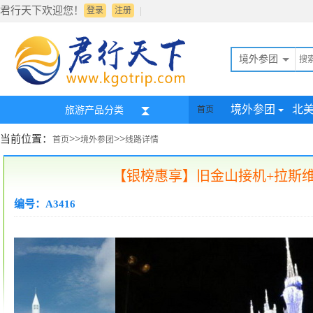
君行天下欢迎您！
|
登录
注册
境外参团
境外参团
北
旅游产品分类
首页
当前位置：
>>
>>
首页
境外参团
线路详情
【银榜惠享】旧金山接机+拉斯维
编号：A3416