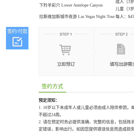
成人（3岁
下羚羊彩穴 Lower Antelope Canyon
儿童（3岁
拉斯维加斯城市夜游 Las Vegas Night Tour
每人：$45
签约/付款
签约方式
预定须知：
1. 18岁以下未成年人或儿童必须由成人陪伴参
不超过24周。
2. 请在预定时务必提供准确、完整的信息，包括
定错误，影响出行。如因您提供错误信息而造成损