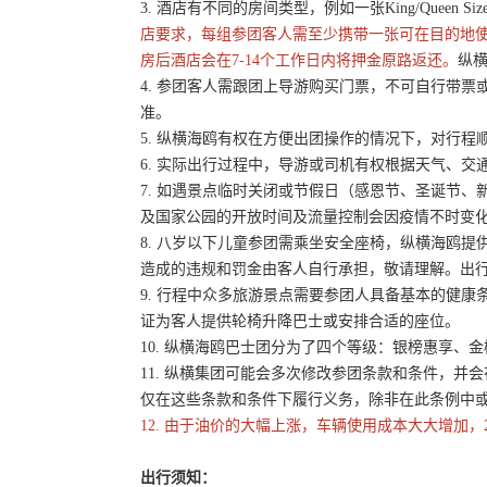
3. 酒店有不同的房间类型，例如一张King/Queen 
店要求，每组参团客人需至少携带一张可在目的地
房后酒店会在7-14个工作日内将押金原路返还。
纵横
4. 参团客人需跟团上导游购买门票，不可自行带票或
准。
5. 纵横海鸥有权在方便出团操作的情况下，对行
6. 实际出行过程中，导游或司机有权根据天气、
7. 如遇景点临时关闭或节假日（感恩节、圣诞节
及国家公园的开放时间及流量控制会因疫情不时变
8. 八岁以下儿童参团需乘坐安全座椅，纵横海鸥提
造成的违规和罚金由客人自行承担，敬请理解。出
9. 行程中众多旅游景点需要参团人具备基本的健
证为客人提供轮椅升降巴士或安排合适的座位。
10. 纵横海鸥巴士团分为了四个等级：银榜惠享、
11. 纵横集团可能会多次修改参团条款和条件，
仅在这些条款和条件下履行义务，除非在此条例中
12. 由于油价的大幅上涨，车辆使用成本大大增加，
出行须知：