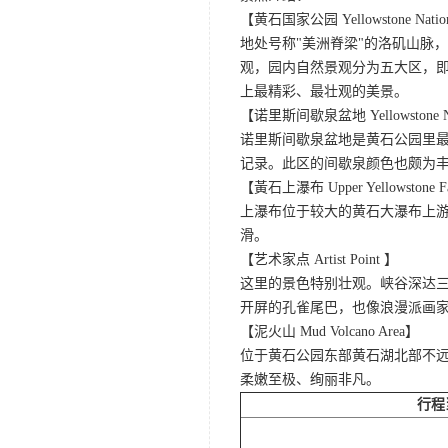
【黄石国家公园 Yellowstone Nation
地处号称"美洲脊梁"的洛矶山脉
观，园内自然景观分为五大区，
上最精彩、最壮观的美景。
【诺里斯间歇泉盆地 Yellowstone Norr
诺里斯间歇泉盆地是黄石公园里最
记录。此区的间歇泉颜色也颇为
【黃石上瀑布 Upper Yellowstone F
上瀑布位于较大的黄石大瀑布上游
滑。
【艺术家点 Artist Point 】
这里的景色特别壮观。峡谷深达
开屏的孔雀尾巴，也像浪漫派画
【泥火山 Mud Volcano Area】
位于黄石公园东部黄石湖北部不
柔嫩至极、绚丽非凡。
行程