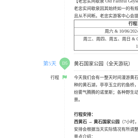
【老忠实间歇泉 Old Faithful Geys
老忠实间歇泉因其始终如一的有规
且从不间断。老忠实游客中心会
行程
周六 & 10/06/2024
周三、周四、周五、周日 & 09/25/
1
第5天
D5
黄石国家公园（全天游玩）
行程
今天我们会有一整天时间漫游黄
种的黄石湖，亭亭玉立的钓鱼桥
纷雾气腾腾的诺里斯；各种野生
景。
行程安排：
西黄石 → 黄石国家公园
（7小时
安排会根据当天实际情况有所调
景点介绍：