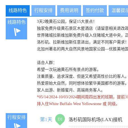
线路特色
行程安排
费用说明
签约付款
温馨提
3天2晚黄石公园，保证15大景点！
线路特色
独家免费升级黄石景区木屋酒店（请留意相关退改
世界赌城拉斯维加斯免费升级入住赌城大道中央，
洛杉矶、拉斯维加斯任意进出，满足不同客户需求
北加州著名的两大自然风景地国家公园—优胜美地
适合人群：
希望一次玩遍黄石所有景点的游客。
注重质量、追求深度、但是又希望高性价比的客人
热爱原始大自然，同时想体验繁华美国都市的游客
家人出游、新婚蜜月、高端商务客人。
*05/14/2024-10/03/2024期间周四
排入住White Buffalo West Yellowstone 或 同级。
行程安排
第1天
D1
洛杉矶国际机场(LAX)接机