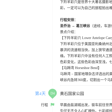
下羚羊彩穴是世界十大著名摄影
彩，一定可以为自己的旅程拍出
行程安排：
圣乔治 → 葛兰峡谷
（途经，车游
景点介绍：
【下羚羊彩穴 Lower Antelope Can
下羚羊彩穴位于美国亚利桑纳州
暴洪的流速相当快，加上狭窄通
缘。下羚羊彩穴中没有任何人工照
色彩变化，这些色彩由深至浅，
【马蹄湾 Horseshoe Bend】
马蹄湾 – 国家地理杂志评选出
峡谷内急转360度，切割出一个
第4天
D4
黄石国家公园
行程
早晨由盐湖城出发，驱车前往世界
牛仔无不令人心旷神怡。七彩缤