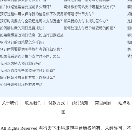
我可以提前多久预订旅游产品？
付款之后是否就可以订购机票？
如
热门线路通常需要提前多久预订？
境外旅游网站支持哪些支付方式？
套
预订过程中可以保存我的信息供下次使用
如何进行外币支付？
如
预订时需要支付全款还是可以支付定金？
如果我的支付未成功怎么办？
是
吗？
如何确认我的预订是否成功？
如何处理支付后价格变动的问题？
酒
如果我想更改预订信息（如出行日期或旅
哪
取消预订的政策是怎么样的？
如
客姓名）怎么办？
预订时需要提供哪些旅行者的详细信息？
关
如果我看到的价格与支付时不同，怎么
紧
我可以为别人预订旅行吗？
办？
我可以通过哪些渠道获得预订帮助？
除了网站还有其他方式可以预订么？
如何开始预订境外旅游产品
|
|
|
|
|
关于我们
联系我们
付款方式
预订须知
常见问题
站点地
|
图
All Rights Reserved.君行天下出境旅游平台版权所有，未经许可，不