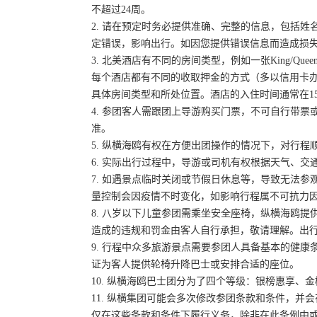
不超过24周。
2. 请在预定时务必提供准确、完整的信息，包括
定错误，影响出行。如因您提供错误信息而造成损
3. 北美酒店有不同的房间类型，例如一张King/Que
每个酒店都有不同的收取押金的方式（多以信用卡
具体房间类型和所处位置。酒店的入住时间通常在15:
4. 参团客人需跟团上导游购买门票，不可自行带票或
准。
5. 纵横海鸥有权在方便出团操作的情况下，对行
6. 实际出行过程中，导游或司机有权根据天气、
7. 如遇景点临时关闭或节假日休息等，导致无法
量控制会因疫情不时变化，如影响行程属不可抗力
8. 八岁以下儿童参团需乘坐安全座椅，纵横海鸥提
造成的违规和罚金由客人自行承担，敬请理解。出
9. 行程中众多旅游景点需要参团人具备基本的健
证为客人提供轮椅升降巴士或安排合适的座位。
10. 纵横海鸥巴士团分为了四个等级：银榜惠享、
11. 纵横集团可能会多次修改参团条款和条件，
仅在这些条款和条件下履行义务，除非在此条例中