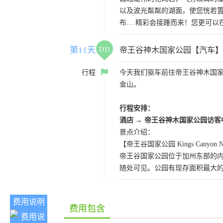
以及波光粼粼的湖面，使您恍若置
布… 精彩会接踵而来！您更可以
第11天
D11
帝王谷神木国家公园【汽车】
行程
今天我们驱车前往帝王谷神木国
金山。
行程安排：
酒店
→
帝王谷神木国家公园访客
景点介绍：
【帝王谷国家公园 Kings Canyon Nat
帝王谷国家公园位于加州东部的
随处可见。公园有现存面积最大
费用说明
费用包含