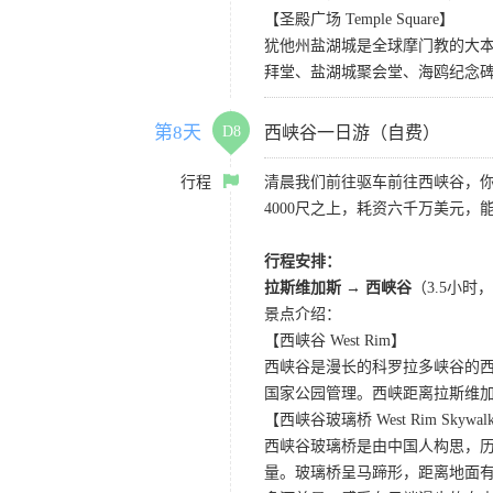
【圣殿广场 Temple Square】
犹他州盐湖城是全球摩门教的大
拜堂、盐湖城聚会堂、海鸥纪念碑
第8天
D8
西峡谷一日游（自费）
行程
清晨我们前往驱车前往西峡谷，
4000尺之上，耗资六千万美元，
行程安排：
拉斯维加斯
→
西峡谷
（3.5小
景点介绍：
【西峡谷 West Rim】
西峡谷是漫长的科罗拉多峡谷的
国家公园管理。西峡距离拉斯维
【西峡谷玻璃桥 West Rim Skywal
西峡谷玻璃桥是由中国人构思，历
量。玻璃桥呈马蹄形，距离地面有