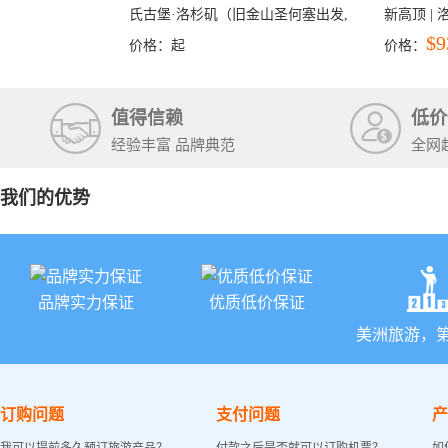
氏古堡·洛杉矶（旧金山圣何塞出发,
新高顶 |
洛杉矶结束）
彩穴+马
$9
价格：
起
价格：
石国家公
+锡安国家
值得信赖
低价
经验丰富 品牌典范
全网
我们的优势
品牌实力保证
优质低价保证
美洲旅游，
订购问题
支付问题
产