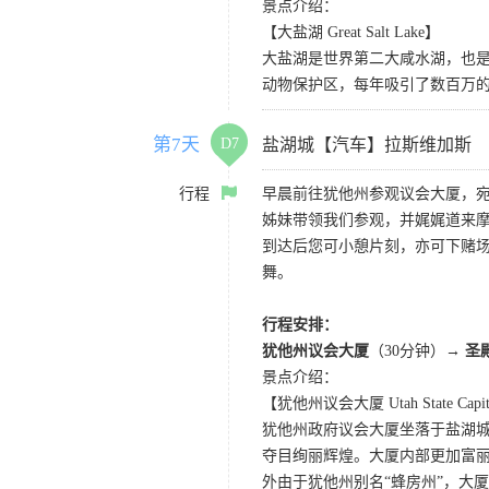
景点介绍：
【大盐湖 Great Salt Lake】
大盐湖是世界第二大咸水湖，也是
动物保护区，每年吸引了数百万的
第7天
D7
盐湖城【汽车】拉斯维加斯
行程
早晨前往犹他州参观议会大厦，
姊妹带领我们参观，并娓娓道来
到达后您可小憩片刻，亦可下赌
舞。
行程安排：
犹他州议会大厦
（30分钟）→
圣
景点介绍：
【犹他州议会大厦 Utah State Capi
犹他州政府议会大厦坐落于盐湖
夺目绚丽辉煌。大厦内部更加富
外由于犹他州别名“蜂房州”，大