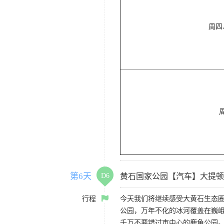
周四
第6天
D6
黄石国家公园【汽车】大提顿
行程
今天我们将继续感受大黄石生态
公园，万年不化的冰河覆盖在巍
千万不要错过市中心的鹿角公园