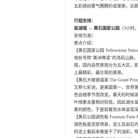
五彩缤纷雾气腾腾的诺里斯，近距
行程安排：
盐湖城 → 黄石国家公园
（3小时
安排为准）
景点介绍：
【黄石国家公园 Yellowstone Nation
地处号称"美洲脊梁"的洛矶山脉
观，园内自然景观分为五大区，
上最精彩、最壮观的美景。
【黄石大棱镜温泉 The Grand Prismat
又称七彩池，是美国第一、世界第三
色会随季节而改变。春天的时候
叶绿素含量相对较低，因此湖水
素的颜色，于是就看到水体呈现
【黄石公园调色板 Fountain Paint 
调色板是泥浆喷泉，泥土及岩石
的泥土看起来像是干了的油彩，