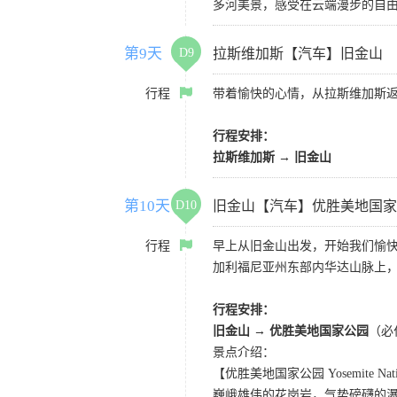
多河美景，感受在云端漫步的自
第9天
D9
拉斯维加斯【汽车】旧金山
行程
带着愉快的心情，从拉斯维加斯
行程安排：
拉斯维加斯
→
旧金山
第10天
D10
旧金山【汽车】优胜美地国家
行程
早上从旧金山出发，开始我们愉快
加利福尼亚州东部内华达山脉上
行程安排：
旧金山
→
优胜美地国家公园
（必
景点介绍：
【优胜美地国家公园 Yosemite Natio
巍峨雄伟的花岗岩，气势磅礴的