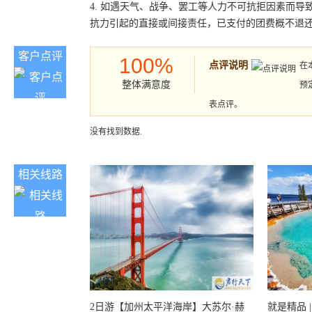
4. 如遇天气、战争、罢工等人力不可抗拒因素而
抗力引起的直接或间接责任，已支付的团费概不退
客户点评
100%
点评说明
在
整体满意度
预
表点评。
没有找到数据.
相关线路
2日游【加州太平洋海岸】大苏尔·赫
就是精品 |