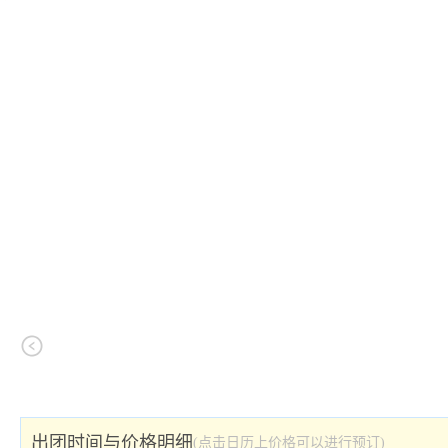
出团时间与价格明细
(点击日历上价格可以进行预订)