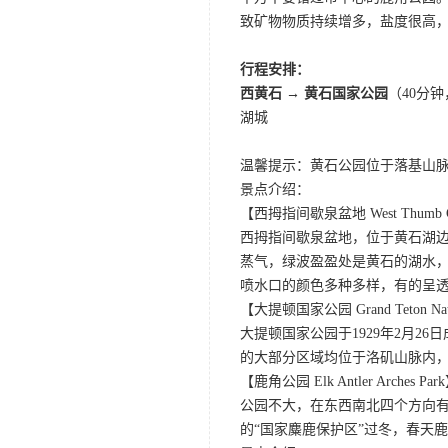
致矿物物质持续增多，盐度很高
行程安排：
西黄石 → 黄石国家公园
（40分
湖城
温馨提示：黄石公园位于落基山脉
景点介绍：
【西拇指间歇泉盆地 West Thumb Gey
西拇指间歇泉盆地，位于黄石湖
蒸气，绿波盈盈处是黄石的湖水
喷水口的颜色多种多样，有的呈
【大提顿国家公园 Grand Teton Nati
大提顿国家公园于1929年2月
的大部分区域均位于洛矶山脉内
【鹿角公园 Elk Antler Arches Par
公园不大，在东西南北四个方向
的“国家麋鹿保护区”过冬，春天