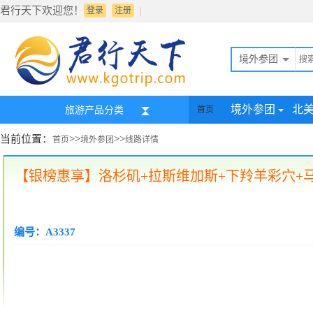
君行天下欢迎您！
|
登录
注册
境外参团
境外参团
北
旅游产品分类
首页
当前位置：
>>
>>
首页
境外参团
线路详情
【银榜惠享】洛杉矶+拉斯维加斯+下羚羊彩穴+
编号：A3337