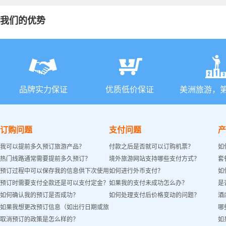
我们的优势
品牌实力保证
优质低价保证
美洲旅游，
订购问题
支付问题
产
我可以提前多久预订旅游产品？
付款之后是否就可以订购机票？
如
热门线路通常需要提前多久预订？
境外旅游网站支持哪些支付方式？
套
预订过程中可以保存我的信息供下次使用
如何进行外币支付？
如
预订时需要支付全款还是可以支付定金？
如果我的支付未成功怎么办？
是
吗？
如何确认我的预订是否成功？
如何处理支付后价格变动的问题？
酒
如果我想更改预订信息（如出行日期或旅
哪
取消预订的政策是怎么样的？
如
客姓名）怎么办？