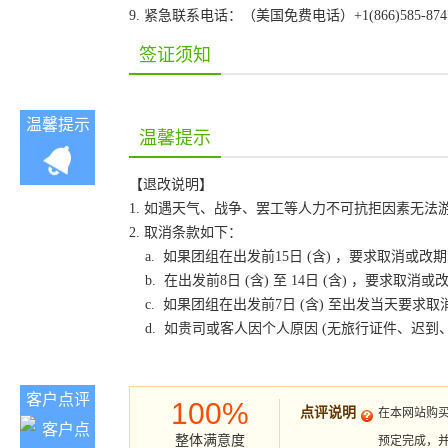
9. 紧急联系电话：（美国免费电话）+1(866)585-87
签证须知
温馨提示
温馨提示
【退改说明】
1. 如遇天气、战争、罢工等人力不可抗拒因素无
2. 取消条款如下：
a. 如果团组在出发前15日 (含) ，要求取消
b. 在出发前8日 (含) 至 14日 (含) ，要
c. 如果团组在出发前7日 (含) 至出发当天要
d. 如贵司或客人因个人原因 (无旅行证件、迟
客户点评
100%
点评说明
在本网站购
整体满意度
预定完成，