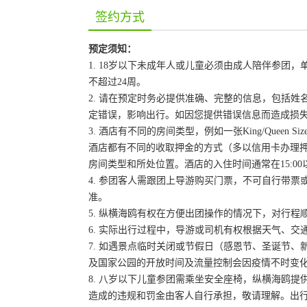
签约方式
预定须知：
1. 18岁以下未成年人或儿童必须由成人陪伴参
不超过24周。
2. 请在预定时务必提供准确、完整的信息，包括
定错误，影响出行。如因您提供错误信息而造成损
3. 酒店有不同的房间类型，例如一张King/Queen
酒店都有不同的收取押金的方式（多以信用卡办理
房间类型和所处位置。酒店的入住时间通常在15:00
4. 参团客人需跟团上导游购买门票，不可自行带票或
准。
5. 纵横海鸥有权在方便出团操作的情况下，对行
6. 实际出行过程中，导游或司机有权根据天气、
7. 如遇景点临时关闭或节假日（感恩节、圣诞节
及国家公园的开放时间及流量控制会因疫情不时变
8. 八岁以下儿童参团需乘坐安全座椅，纵横海鸥提
造成的违规和罚金由客人自行承担，敬请理解。出