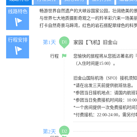
畅游世界自然遗产的大峡谷国家公园，壮阔绝美的
线路特色
与世界七大地质摄影奇观之一的羚羊彩穴来一场美丽的
打卡自然奇景马蹄湾，红色的岩石搭配翠绿色的科
行程安排
第1天
D1
家园【飞机】旧金山
行程
您愉快的旅程将从您抵达著名的
（入住时间是15:00）。
旧金山国际机场（SFO）接机须
*请在出发三天前提供航班信息。
*参团当日接机地点：请国内航班客人在Level
*参团当日免费接机时间段：10:00-22
*一个房间提供一次免费接机时间
*付费接机：22:00-24:00
第2天
D2