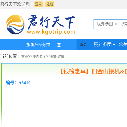
君行天下欢迎您！
|
登录
注册
境外参团
境外参团
北
旅游产品分类
首页
当前位置：
>>
>>
首页
境外参团
线路详情
【银榜惠享】旧金山接机&自
编号：A3419