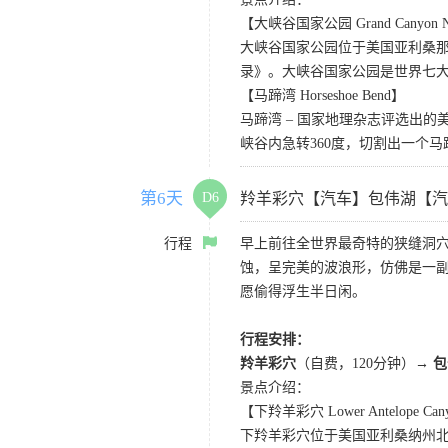
【大峡谷国家公园 Grand Canyon Nat
大峡谷国家公园位于美国亚利桑那州
录》。大峡谷国家公园是世界七
【马蹄湾 Horseshoe Bend】
马蹄湾 – 国家地理杂志评选出
峡谷内急转360度，切割出一个
第6天
D6
羚羊彩穴【汽车】包伟湖【汽
行程
早上前往全世界最奇特的狭缝洞穴
蚀，呈完美的波浪形，仿佛是一副
愿偷得浮生半日闲。
行程安排：
羚羊彩穴
（自费，120分钟）
→ 
景点介绍：
【下羚羊彩穴 Lower Antelope Can
下羚羊彩穴位于美国亚利桑纳州