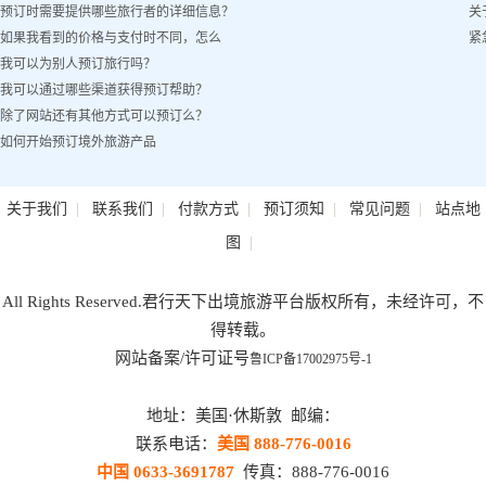
预订时需要提供哪些旅行者的详细信息？
关
如果我看到的价格与支付时不同，怎么
紧
我可以为别人预订旅行吗？
办？
我可以通过哪些渠道获得预订帮助？
除了网站还有其他方式可以预订么？
如何开始预订境外旅游产品
|
|
|
|
|
关于我们
联系我们
付款方式
预订须知
常见问题
站点地
|
图
All Rights Reserved.君行天下出境旅游平台版权所有，未经许可，不
得转载。
网站备案/许可证号
鲁ICP备17002975号-1
地址：美国·休斯敦 邮编：
联系电话：
美国 888-776-0016
中国 0633-3691787
传真：888-776-0016