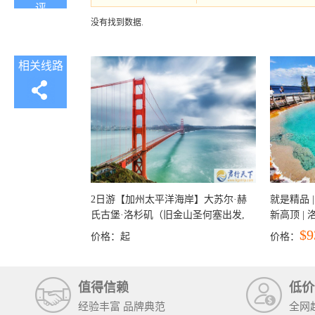
没有找到数据.
相关线路
2日游【加州太平洋海岸】大苏尔·赫
就是精品 |
氏古堡·洛杉矶（旧金山圣何塞出发,
新高顶 |
洛杉矶结束）
彩穴+马
$9
价格：
起
价格：
石国家公
+锡安国家
值得信赖
低价
经验丰富 品牌典范
全网