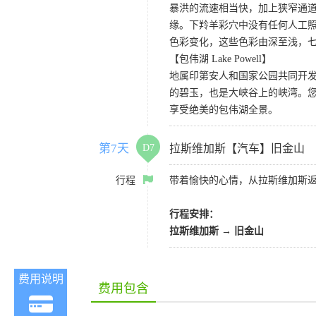
暴洪的流速相当快，加上狭窄通
缘。下羚羊彩穴中没有任何人工照
色彩变化，这些色彩由深至浅，
【包伟湖 Lake Powell】
地属印第安人和国家公园共同开
的碧玉，也是大峡谷上的峡湾。
享受绝美的包伟湖全景。
第7天
D7
拉斯维加斯【汽车】旧金山
行程
带着愉快的心情，从拉斯维加斯
行程安排：
拉斯维加斯
→
旧金山
费用说明
费用包含