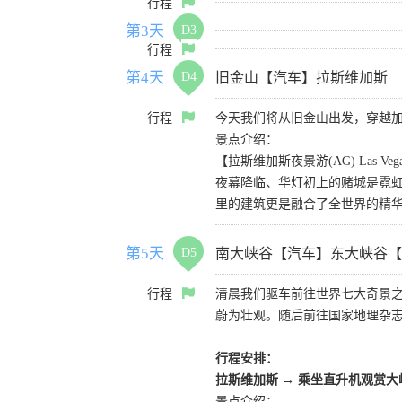
行程
第3天
D3
行程
第4天
D4
旧金山【汽车】拉斯维加斯
行程
今天我们将从旧金山出发，穿越加
景点介绍：
【拉斯维加斯夜景游(AG) Las Vegas 
夜幕降临、华灯初上的赌城是霓虹
里的建筑更是融合了全世界的精
第5天
D5
南大峡谷【汽车】东大峡谷【
行程
清晨我们驱车前往世界七大奇景
蔚为壮观。随后前往国家地理杂
行程安排：
拉斯维加斯
→
乘坐直升机观赏大
景点介绍：