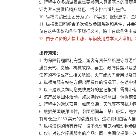
9. 行程中众多旅游景点需要参团人具备基本的健
证为客人提供轮椅升降巴士或安排合适的座位。
10. 纵横海鸥巴士团分为了四个等级：银榜惠享、
11. 纵横集团可能会多次修改参团条款和条件，
仅在这些条款和条件下履行义务，除非在此条例中
12. 由于油价的大幅上涨，车辆使用成本大大增加，
出行须知：
1. 为保障行程顺利完整，游客有责任严格遵守导
遇到天气、交通、机械故障、罢工、政府停摆以及
任何的不便或产生相关航班、火车或大巴费用以及
2. 纵横海鸥有权在方便出团操作的情况下，在途
3. 以下建议会帮助您更快更好的登记报到：需携带
4. 该产品是团体活动，如您选择中途离团，请提
5. 行程中的赠送项目，如因交通、天气等不可抗
6. 根据美国联邦法律，参团期间车上禁止吸烟，
有每晚至少250 美元的清洁费用。这项费用由客
7. 纵横海鸥的所有行程一律不允许带宠物和动物参
8. 仅针对包含接机服务的产品：同一房间仅提供