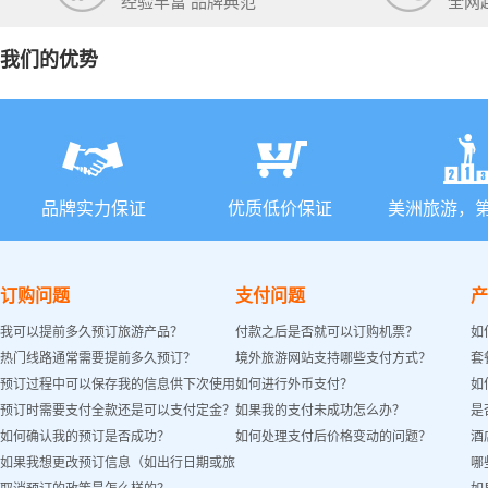
经验丰富 品牌典范
全网
我们的优势
品牌实力保证
优质低价保证
美洲旅游，
订购问题
支付问题
产
我可以提前多久预订旅游产品？
付款之后是否就可以订购机票？
如
热门线路通常需要提前多久预订？
境外旅游网站支持哪些支付方式？
套
预订过程中可以保存我的信息供下次使用
如何进行外币支付？
如
预订时需要支付全款还是可以支付定金？
如果我的支付未成功怎么办？
是
吗？
如何确认我的预订是否成功？
如何处理支付后价格变动的问题？
酒
如果我想更改预订信息（如出行日期或旅
哪