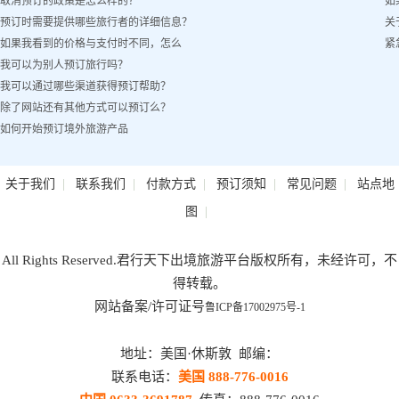
取消预订的政策是怎么样的？
如
客姓名）怎么办？
预订时需要提供哪些旅行者的详细信息？
关
如果我看到的价格与支付时不同，怎么
紧
我可以为别人预订旅行吗？
办？
我可以通过哪些渠道获得预订帮助？
除了网站还有其他方式可以预订么？
如何开始预订境外旅游产品
|
|
|
|
|
关于我们
联系我们
付款方式
预订须知
常见问题
站点地
|
图
All Rights Reserved.君行天下出境旅游平台版权所有，未经许可，不
得转载。
网站备案/许可证号
鲁ICP备17002975号-1
地址：美国·休斯敦 邮编：
联系电话：
美国 888-776-0016