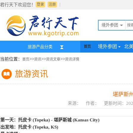
|
君行天下欢迎您！
登录
注册
境外参团
境外参团
北
旅游产品分类
首页
当前位置：
>>
>>
>>
首页
资讯
资讯文章
资讯详情
旅游资讯
堪萨斯
来源： 作者： 更新时间：2026
第一天：托皮卡
(Topeka) -
堪萨斯城
(Kansas City)
出发地：托皮卡
(Topeka, KS)