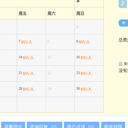
»
周五
周六
周日
2
总费
7
9
8
$95/人
$95/人
14
16
15
$95/人
$95/人
发
没有
21
23
22
$95/人
$95/人
28
30
29
$95/人
$95/人
温馨提示
咨询回复（0）
用户点评（0）
相关线路