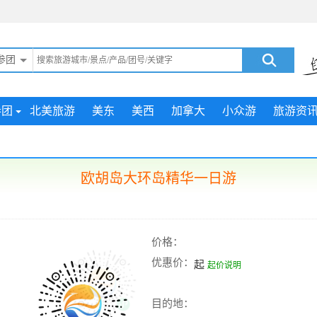
参团
参团
北美旅游
美东
美西
加拿大
小众游
旅游资
欧胡岛大环岛精华一日游
价格：
优惠价：
起
起价说明
目的地：