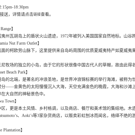
:15pm-18:30pm
区域免费接送，详情请点击
查看。
链接
Range】
州瓦胡岛上的盾状火山遗迹，1972年被列入美国国家自然地标。山谷跨越 3
 Nut Farm Outlet】
风面的柯欧劳山脉下，这里提供来自岛屿周围的优质夏威夷特产如夏威夷
兰尼牧场的独立的小岛，由于它的形状很像中国古代人的草帽，故由此得
 Beach Park】
胡岛的北端，是著名的冲浪圣地，是世界冲浪锦标赛的举行海滩，被称为世
时分——金黄色的太阳慢慢沉入大海，天空充满金色的晚霞，大海和沙滩
醉在大自然的神秘景色中。
a Town】
中区，更是本土风情、乡村格调，以及商店、餐厅和美术馆的集结地。木
a、Matsumoto’s、Aoki’s等3家杂货商店，以贩卖彩虹刨冰而闻名，
lantation】