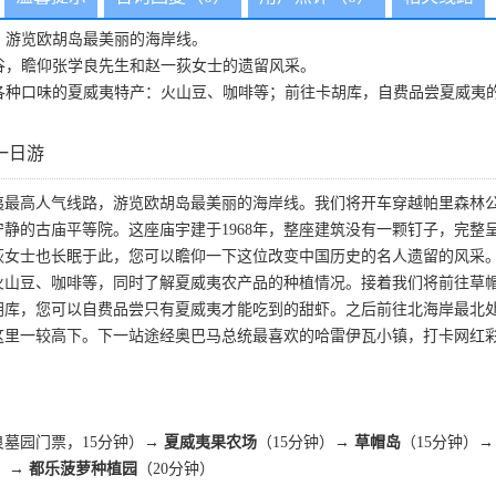
，游览欧胡岛最美丽的海岸线。
谷，瞻仰张学良先生和赵一荻女士的遗留风采。
各种口味的夏威夷特产：火山豆、咖啡等；前往卡胡库，自费品尝夏威夷
一日游
夷最高人气线路，游览欧胡岛最美丽的海岸线。我们将开车穿越帕里森林
静的古庙平等院。这座庙宇建于1968年，整座建筑没有一颗钉子，完
荻女士也长眠于此，您可以瞻仰一下这位改变中国历史的名人遗留的风采
火山豆、咖啡等，同时了解夏威夷农产品的种植情况。接着我们将前往草
胡库，您可以自费品尝只有夏威夷才能吃到的甜虾。之后前往北海岸最北
这里一较高下。下一站途经奥巴马总统最喜欢的哈雷伊瓦小镇，打卡网红
墓园门票，15分钟）
→ 夏威夷果农场
（15分钟）
→ 草帽岛
（15分钟）
→
）
→ 都乐菠萝种植园
（20分钟）