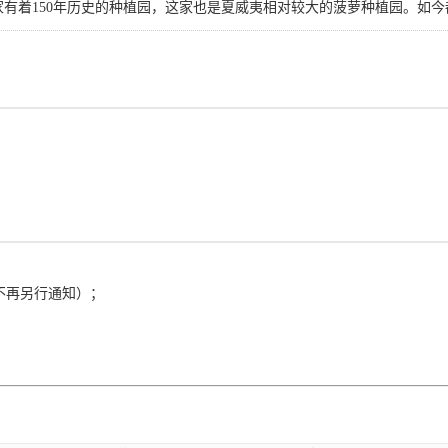
家有着150年历史的种植园，这家也是夏威夷相对较大的菠萝种植园。如
不再另行通知）；