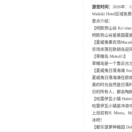
游览时间：
2026年：12
Waikiki Hotel
景点介绍：
【柯欧劳山谷 Koʻolau 
柯欧劳山谷是美国夏威夷
【夏威夷果农场Macadamia
农场坐落在欧胡岛迎
【草帽岛 Mokoli'i】
草帽岛是一个靠近古
【夏威夷日落海滩 Sunset
夏威夷日落海滩在欧
美的时光自然是日落
日的所有人，都会陶
【哈雷伊瓦小镇 Haleiw
哈雷伊瓦小镇是冲浪
上目前有H. Miur
冰吧！
【都乐菠萝种植园 Dole P