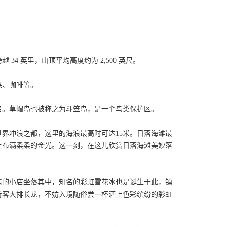
4 英里，山顶平均高度约为 2,500 英尺。
果、咖啡等。
名。草帽岛也被称之为斗笠岛，是一个鸟类保护区。
界冲浪之都，这里的海浪最高时可达15米。日落海滩最
上布满柔柔的金光。这一刻，在这儿欣赏日落海滩美妙落
造的小店坐落其中，知名的彩虹雪花冰也是诞生于此，镇
络绎不绝的游客大排长龙，不妨入境随俗尝一杯洒上色彩缤纷的彩虹