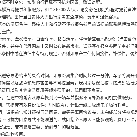
疫情不时变化，如影响行程属不可抗力因素，敬请谅解。
纵横海鸥提供租借服务，租金$10.00/人/天，请务必在预定行程时提前
请理解。出行当日安排大巴出行无需安全座椅，费用可退还客人。
备基本的健康条件。残疾人士和行动不便者报名参团前请提前联系纵横海
的座位。
银榜惠享、金榜怡享、白金尊享、钻石臻享，详情请查看
（点击蓝色
产品分级
和条件，并会在代理网站上及时公布最新版本。请游客在报名参团前务必仔
此条例中或在法律中有特别规定，否则如果产生任何间接性，补偿性，偶
严格遵守导游给出的集合时间。如果距离集合时间超过十分钟，车子将离
府停摆以及战争和恐怖袭击等不可控因素，我司无法保证按时按点到达接
巴费用以及其他旅游费用等额外费用的，我司概不负责。
况下，在途中将游客从原车换到另一辆车并指派不同导游和司机提供服务。
到：需携带有效身份证件( 内附照片)；请出示纸质版或电子版行程单。
离团，请提前告知并征得导游同意，需签署离团协议书，未完成部分将被视
气等不可抗力因素导致不能赠送的、或因您个人原因不能参观的，费用不退
禁止吸烟，若有吸烟需要，请到专门的吸烟区。
物和动物参团。