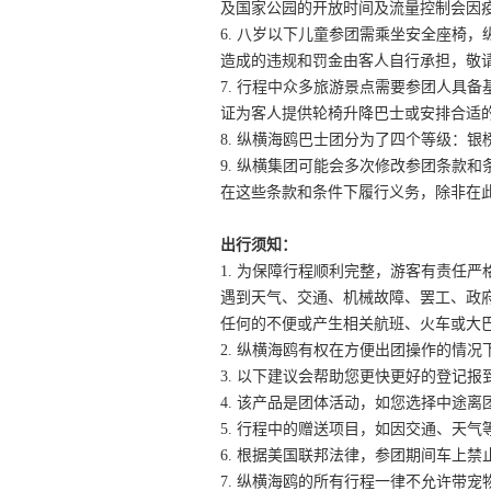
及国家公园的开放时间及流量控制会因
6. 八岁以下儿童参团需乘坐安全座椅，
造成的违规和罚金由客人自行承担，敬
7. 行程中众多旅游景点需要参团人具
证为客人提供轮椅升降巴士或安排合适
8. 纵横海鸥巴士团分为了四个等级：
9. 纵横集团可能会多次修改参团条款
在这些条款和条件下履行义务，除非在
出行须知：
1. 为保障行程顺利完整，游客有责任
遇到天气、交通、机械故障、罢工、政
任何的不便或产生相关航班、火车或大
2. 纵横海鸥有权在方便出团操作的情
3. 以下建议会帮助您更快更好的登记报
4. 该产品是团体活动，如您选择中途
5. 行程中的赠送项目，如因交通、天
6. 根据美国联邦法律，参团期间车上
7. 纵横海鸥的所有行程一律不允许带宠