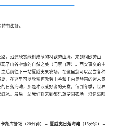
的特有甜虾。
公路，沿途欣赏绿树成荫的柯欧劳山脉。来到柯欧劳山
整呈现了山谷空悠的自然之美（门票自理）。西安事变的主
。之后前往下一站夏威夷果农场，在这里您可以品尝各种
帽岛，在这里可以欣赏柯欧劳山谷和卡内奥赫湾的迷人景
处的日落海滩，那是冲浪爱好者的天堂。每到冬季，世界
彩虹冰。最后一站我们将来到都乐菠萝园农场，沿途满眼
 卡胡库虾场
（20分钟）
→ 夏威夷日落海滩
（15分钟）→