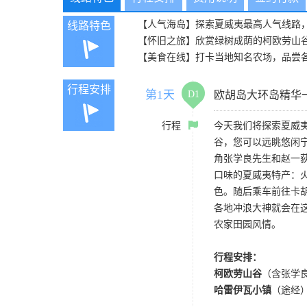
【人气海岛】探索夏威夷最高人气线路
线路特色
【怀旧之旅】欣赏绿树成荫的柯欧劳山
【美食在线】打卡当地知名农场，品尝
行程安排
第1天
D1
欧胡岛大环岛精华
行程
今天我们将探索夏威
谷，您可以远眺悠闲宁
角张学良先生和赵一
口味的夏威夷特产：
色。随后乘车前往卡
各地冲浪大神就会在
农家田园风情。
行程安排：
柯欧劳山谷
（含张学良
哈雷伊瓦小镇
（途经