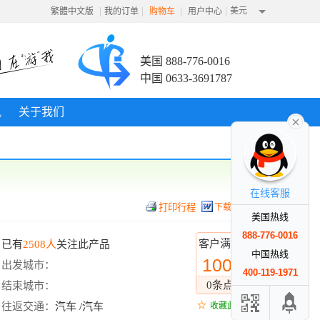
|
|
|
|
美元
繁體中文版
我的订单
购物车
用户中心
美国 888-776-0016
中国 0633-3691787
讯
关于我们
在线客服
下载行程
美国热线
888-776-0016
客户满意度
已有
2508人
关注此产品
中国热线
100%
出发城市：
400-119-1971
0条点评
结束城市：
往返交通：
汽车 /汽车
收藏此线路