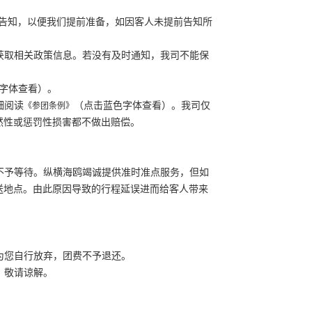
备注告知，以便我们提前准备，如因客人未提前告知所
鸥获取相关政策信息。若没有及时通知，我司不能保
字体查看）。
细阅读
（点击蓝色字体查看）。我司仅
《参团条例》
然性或惩罚性损害都不做出赔偿。
开不予等待。纵横海鸥竭诚提供准时准点服务，但如
送地点。由此原因导致的行程延误进而给客人带来
为您自行放弃，团费不予退还。
，敬请谅解。