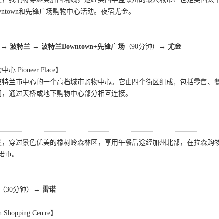
wntown和先锋广场购物中心活动。夜宿尤金。
→ 波特兰 → 波特兰Downtown+先锋广场
（90分钟）
→ 尤金
Pioneer Place】
波特兰市中心的一个高档城市购物中心。它由四个街区组成，包括零售、
间，通过天桥或地下购物中心部分相互连接。
发，穿过景色优美的橡树岭森林区，享用午餐后途经加州北部，在拉森购物
诺市。
（30分钟）
→ 雷诺
hopping Centre】