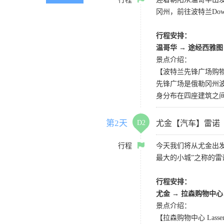
冈州，前往波特兰Do
行程安排：
温哥华 → 途经西雅图 
景点介绍：
【波特兰先锋广场购物中心 
先锋广场是俄勒冈州
身分布在四座建筑之
第2天
D2
尤金【汽车】雷诺
行程
今天我们将从尤金出
最大的小城”之称的雷
行程安排：
尤金 → 拉森购物中心
景点介绍：
【拉森购物中心 Lassen S