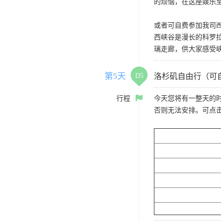
的烦恼，在这座娱乐
或者可自费参加我司
西峡谷是漫长的科罗
璃走廊，供大家感受
第5天
D5
洛杉矶自由行（可
行程
今天您将有一整天的
否则无法安排。可点