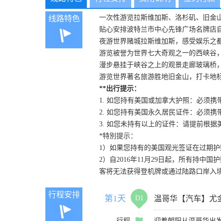
一次性游览拉斯维加斯、洛杉矶、旧金
线路特色
贴心安排波特兰市中心先锋广场名牌店
夜游世界赌城拉斯维加斯，感受娱乐之
游览被誉为世界七大奇观之一的西峡谷
漫步悬挂于峡谷之上的观景走廊玻璃桥
游览世界著名旅游胜地旧金山，打卡地
**出行提示：
1. 如您持有美国或加拿大护照：必须
2. 如您持有美国永久居民证件：必须
3. 如您未持有以上的证件：请提前根
*特別提示：
1）如果您持有的美国观光签证在过期
2）自2016年11月29日起，所有持中
客将无法获得登机牌或通过陆路口岸入
行程安排
第1天
D1
温哥华【汽车】尤
行程
迎着朝阳从温哥华出