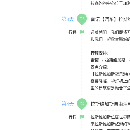
拉森购物中心位于加利
第3天
D3
雷诺【汽车】拉斯
行程
迎着朝阳，我们即将
和我们一起欣赏赌城
行程安排：
雷诺 → 拉斯维加斯 
景点介绍：
【拉斯维加斯夜景游(AG) La
夜幕降临、华灯初上
里的建筑更是融合了
第4天
D4
拉斯维加斯自由活
行程
拉斯维加斯位居世界四
来拉斯维加斯旅游的3