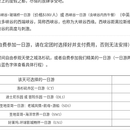
至上的度假之都，尽情的放肆享受吧。
（价格$180/人）或
（中英
西峡谷+玻璃桥一日游
西峡谷一日游（含峡谷内热午餐）
拉多峡谷的西端峡谷，简称西峡谷，也称为大峡谷西缘。西峡谷距离拉斯
峡谷的高度与刺激。
自费参加一日游，请在定团时选择好并支付费用，否则无法安排
时间自由参观天使之城洛杉矶，或者自费参加我们精美的一日游（一日游
击蓝色字体查看具体行程）。
该天可选择的一日游
洛杉矶市区一日游（CT）
迪士尼乐园 或 冒险乐园 一日游（DL1）
圣地亚哥一日游：老城风情+航母+游船（SD1）
圣地亚哥+海洋世界一日游（SW1）
好莱坞-环球影城畅怀一日游（US1）