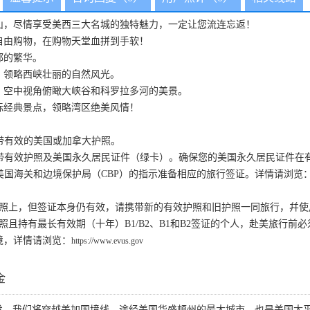
山，尽情享受美西三大名城的独特魅力，一定让您流连忘返！
自由购物，在购物天堂血拼到手软！
都的繁华。
，领略西峡壮丽的自然风光。
，空中视角俯瞰大峡谷和科罗拉多河的美景。
标经典景点，领略湾区绝美风情！
携带有效的美国或加拿大护照。
携带有效护照及美国永久居民证件（绿卡）。确保您的美国永久居民证件在
据美国海关和边境保护局（CBP）的指示准备相应的旅行签证。详情请浏览
护照上，但签证本身仍有效，请携带新的有效护照和旧护照一同旅行，幷使
国护照且持有最长有效期（十年）B1/B2、B1和B2签证的个人，赴美旅行前
境，详情请浏览：
https://www.evus.gov
金
发，我们将穿越美加国境线，途经美国华盛顿州的最大城市、也是美国太