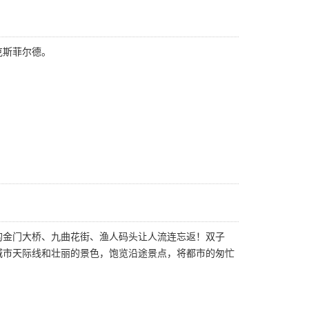
克斯菲尔德。
的金门大桥、九曲花街、渔人码头让人流连忘返！双子
城市天际线和壮丽的景色，饱览沿途景点，将都市的匆忙