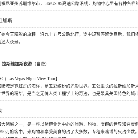
福尼亚州苏珊维尔市， 36/US 95高速公路沿线，购物中心里有各种各
维加斯
开始今天精彩的旅程。沿九十五号公路北行，途中短暂停留休息后，我们
的迷人夜景。
→ 拉斯维加斯夜游
（自费）
s Vegas Night View Tour】
的赌城是霓虹灯的海洋，是五彩缤纷的光影世界。五公里长的拉斯维加斯大
全世界的精华，是当之无愧人类工程学上的奇迹，也是最具美国特色的城
动
大赌城之一，是一座以赌博业为中心的旅游、购物、度假的世界知名度假城
890万旅客中，来购物和享受美食的占了大多数，专程来赌博的只占少