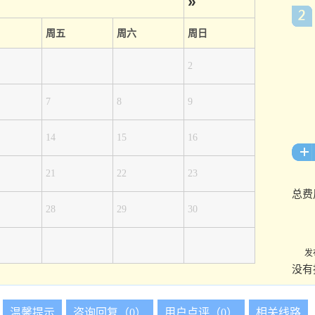
»
周五
周六
周日
2
7
8
9
14
15
16
21
22
23
总费
28
29
30
发
没有
温馨提示
咨询回复（0）
用户点评（0）
相关线路