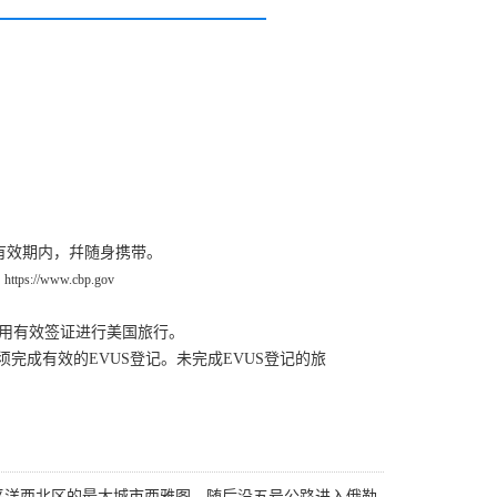
有效期内，幷随身携带。
：
https://www.cbp.gov
用有效签证进行美国旅行。
必须完成有效的EVUS登记。未完成EVUS登记的旅
平洋西北区的最大城市西雅图。随后沿五号公路进入俄勒