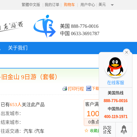
|
|
|
|
美元
繁體中文版
我的订单
购物车
用户中心
美国 888-776-0016
中国 0633-3691787
讯
关于我们
+旧金山 9日游（套餐）
在线客服
下载行程
美国热线
888-776-0016
客户满意度
已有
653人
关注此产品
中国热线
100%
出发城市：
400-119-1971
0条点评
结束城市：
往返交通：
汽车 /汽车
收藏此线路