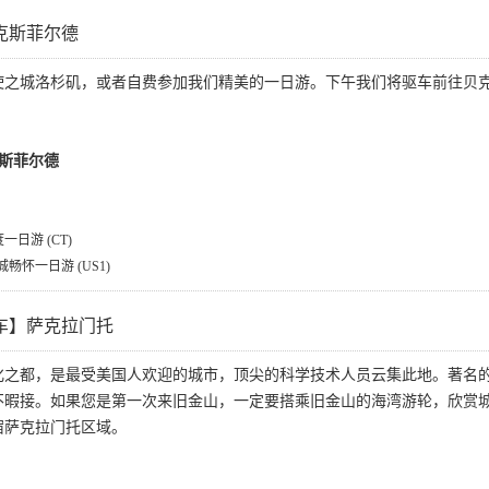
克斯菲尔德
使之城洛杉矶，或者自费参加我们精美的一日游。下午我们将驱车前往贝
克斯菲尔德
日游 (CT)
畅怀一日游 (US1)
车】萨克拉门托
化之都，是最受美国人欢迎的城市，顶尖的科学技术人员云集此地。著名
不暇接。如果您是第一次来旧金山，一定要搭乘旧金山的海湾游轮，欣赏
宿萨克拉门托区域。