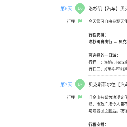
第6天
D6
洛杉矶【汽车】贝
行程
今天您可自由参观天
行程安排：
洛杉矶自由行 → 贝
可选择的一日游：
行程一：
洛杉矶市区深度一
行程二：
好莱坞-环球影城
第7天
D7
贝克斯菲尔德【汽
行程
旧金山被誉为浪漫文
峰、市政广场令人目
与喧嚣抛之脑后。夜
行程安排：