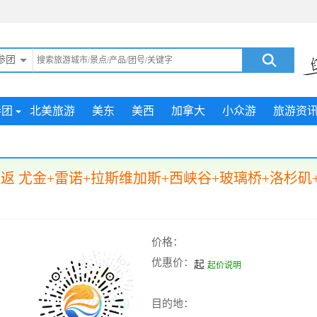
参团
参团
北美旅游
美东
美西
加拿大
小众游
旅游资
 尤金+雷诺+拉斯维加斯+西峡谷+玻璃桥+洛杉矶
价格：
优惠价：
起
起价说明
目的地：