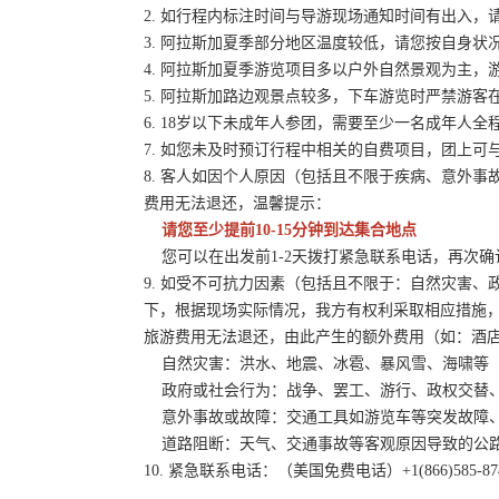
2. 如行程内标注时间与导游现场通知时间有出入，
3. 阿拉斯加夏季部分地区温度较低，请您按自身
4. 阿拉斯加夏季游览项目多以户外自然景观为主
5. 阿拉斯加路边观景点较多，下车游览时严禁游
6. 18岁以下未成年人参团，需要至少一名成年人
7. 如您未及时预订行程中相关的自费项目，团上
8. 客人如因个人原因（包括且不限于疾病、意外
费用无法退还，温馨提示：
请您至少提前10-15分钟到达集合地点
您可以在出发前1-2天拨打紧急联系电话，再次确
9. 如受不可抗力因素（包括且不限于：自然灾害
下，根据现场实际情况，我方有权利采取相应措施
旅游费用无法退还，由此产生的额外费用（如：酒
自然灾害：洪水、地震、冰雹、暴风雪、海啸等
政府或社会行为：战争、罢工、游行、政权交替、
意外事故或故障：交通工具如游览车等突发故障、
道路阻断：天气、交通事故等客观原因导致的公
10. 紧急联系电话：（美国免费电话）+1(866)585-87