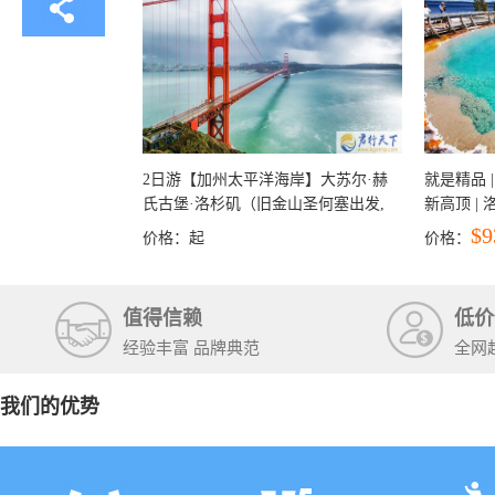
2日游【加州太平洋海岸】大苏尔·赫
就是精品 |
氏古堡·洛杉矶（旧金山圣何塞出发,
新高顶 |
洛杉矶结束）
彩穴+马
$9
价格：
起
价格：
石国家公
+锡安国家
值得信赖
低价
经验丰富 品牌典范
全网
我们的优势