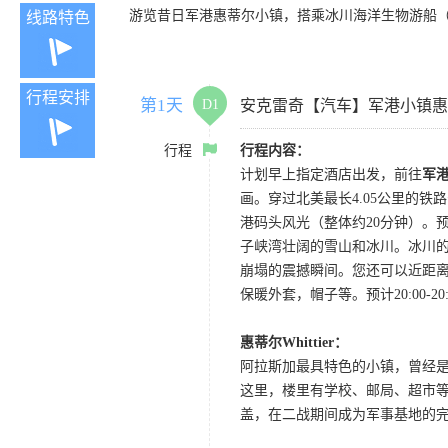
游览昔日军港惠蒂尔小镇，搭乘冰川海洋生物游船
线路特色
行程安排
第1天
D1
安克雷奇【汽车】军港小镇惠蒂尔
行程
行程内容：
计划早上指定酒店出发，前往
军港
画。穿过北美最长4.05公里的铁
港码头风光（整体约20分钟）。
子峡湾壮阔的雪山和冰川。冰川
崩塌的震撼瞬间。您还可以近距
保暖外套，帽子等。预计20:00-2
惠蒂尔Whittier：
阿拉斯加最具特色的小镇，曾经是冷
这里，楼里有学校、邮局、超市等。
盖，在二战期间成为军事基地的