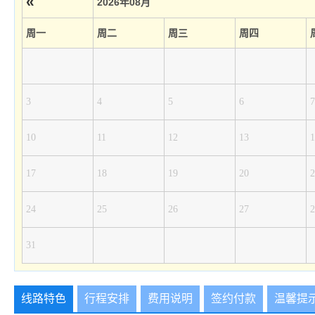
«
2026年08月
周一
周二
周三
周四
3
4
5
6
7
10
11
12
13
1
17
18
19
20
2
24
25
26
27
2
31
线路特色
行程安排
费用说明
签约付款
温馨提