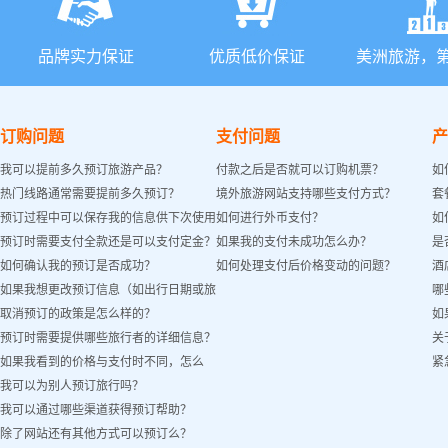
品牌实力保证
优质低价保证
美洲旅游，
订购问题
支付问题
产
我可以提前多久预订旅游产品？
付款之后是否就可以订购机票？
如
热门线路通常需要提前多久预订？
境外旅游网站支持哪些支付方式？
套
预订过程中可以保存我的信息供下次使用
如何进行外币支付？
如
预订时需要支付全款还是可以支付定金？
如果我的支付未成功怎么办？
是
吗？
如何确认我的预订是否成功？
如何处理支付后价格变动的问题？
酒
如果我想更改预订信息（如出行日期或旅
哪
取消预订的政策是怎么样的？
如
客姓名）怎么办？
预订时需要提供哪些旅行者的详细信息？
关
如果我看到的价格与支付时不同，怎么
紧
我可以为别人预订旅行吗？
办？
我可以通过哪些渠道获得预订帮助？
除了网站还有其他方式可以预订么？