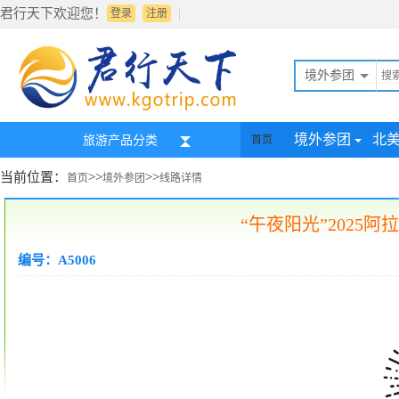
君行天下欢迎您！
|
登录
注册
境外参团
境外参团
北
旅游产品分类
首页
当前位置：
>>
>>
首页
境外参团
线路详情
“午夜阳光”2025阿
编号：A5006