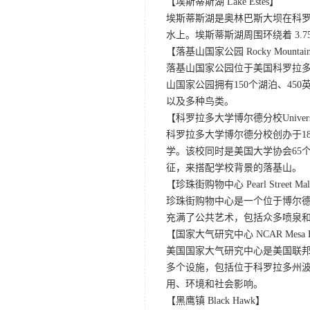
【埃斯蒂斯湖 Lake Estes】
埃斯蒂斯湖是奥林巴斯大坝在科罗拉多州
水上。埃斯蒂斯湖周围环绕着 3
【落基山国家公园 Rocky Mountain N
落基山国家公园位于美国科罗拉多州，
山国家公园拥有150个湖泊、4
以及多种鸟类。
【科罗拉多大学博尔德分校University o
科罗拉多大学博尔德分校创办于1
学。该校同时是美国大学协会65
征，来搭配学校背景的落基山。
【珍珠街购物中心 Pearl Street Ma
珍珠街购物中心是一个位于博尔德
充满了公共艺术，包括众多喷泉
【国家大气研究中心 NCAR Mesa La
美国国家大气研究中心是美国联邦
多个设施，包括位于科罗拉多州波
用、环境和社会影响。
【黑鹰镇 Black Hawk】