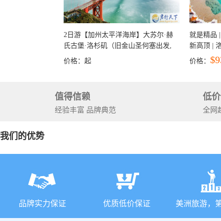
2日游【加州太平洋海岸】大苏尔·赫
就是精品 |
氏古堡·洛杉矶（旧金山圣何塞出发,
新高顶 |
洛杉矶结束）
彩穴+马
$9
价格：
起
价格：
石国家公
+锡安国家
值得信赖
低价
经验丰富 品牌典范
全网
我们的优势
品牌实力保证
优质低价保证
美洲旅游，