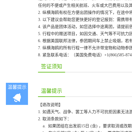
任何的不便或产生相关航班、火车或大巴费用以及
2. 纵横海鸥有权在方便出团操作的情况下，在途
3. 以下建议会帮助您更快更好的登记报到：需携带
4. 该产品是团体活动，如您选择中途离团，请提
5. 行程中的赠送项目，如因交通、天气等不可抗
6. 根据美国联邦法律，参团期间车上禁止吸烟，
7. 纵横海鸥的所有行程一律不允许带宠物和动物参
8. 紧急联系电话：（美国免费电话）+1(866)585-87
签证须知
温馨提示
温馨提示
【退改说明】
1. 如遇天气、战争、罢工等人力不可抗拒因素无
2. 取消条款如下：
a. 如果团组在出发前15日 (含) ，要求取消