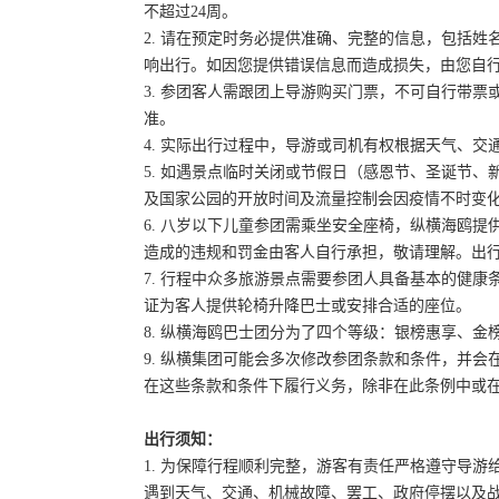
不超过24周。
2. 请在预定时务必提供准确、完整的信息，包括
响出行。如因您提供错误信息而造成损失，由您自
3. 参团客人需跟团上导游购买门票，不可自行带票或
准。
4. 实际出行过程中，导游或司机有权根据天气、
5. 如遇景点临时关闭或节假日（感恩节、圣诞节
及国家公园的开放时间及流量控制会因疫情不时变
6. 八岁以下儿童参团需乘坐安全座椅，纵横海鸥提
造成的违规和罚金由客人自行承担，敬请理解。出
7. 行程中众多旅游景点需要参团人具备基本的健
证为客人提供轮椅升降巴士或安排合适的座位。
8. 纵横海鸥巴士团分为了四个等级：银榜惠享、
9. 纵横集团可能会多次修改参团条款和条件，并
在这些条款和条件下履行义务，除非在此条例中或
出行须知：
1. 为保障行程顺利完整，游客有责任严格遵守导
遇到天气、交通、机械故障、罢工、政府停摆以及