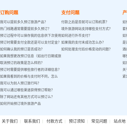
订购问题
支付问题
产
我可以提前多久预订旅游产品？
付款之后是否就可以订购机票？
如
热门线路通常需要提前多久预订？
境外旅游网站支持哪些支付方式？
套
预订过程中可以保存我的信息供下次使用
如何进行外币支付？
如
预订时需要支付全款还是可以支付定金？
如果我的支付未成功怎么办？
是
吗？
如何确认我的预订是否成功？
如何处理支付后价格变动的问题？
酒
如果我想更改预订信息（如出行日期或旅
哪
取消预订的政策是怎么样的？
如
客姓名）怎么办？
预订时需要提供哪些旅行者的详细信息？
关
如果我看到的价格与支付时不同，怎么
紧
我可以为别人预订旅行吗？
办？
我可以通过哪些渠道获得预订帮助？
除了网站还有其他方式可以预订么？
如何开始预订境外旅游产品
|
|
|
|
|
关于我们
联系我们
付款方式
预订须知
常见问题
站点地