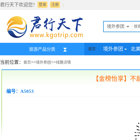
君行天下欢迎您！
|
登录
注册
境外参团
境外参团
北
旅游产品分类
首页
当前位置：
>>
>>
首页
境外参团
线路详情
【金榜怡享】不超
编号：A5053