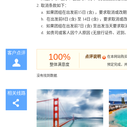
2. 取消条款如下：
a. 如果团组在出发前15日 (含) ，要求取消
b. 在出发前8日 (含) 至 14日 (含) ，要
c. 如果团组在出发前7日 (含) 至出发当天要
d. 如贵司或客人因个人原因 (无旅行证件、迟
客户点评
100%
点评说明
在本网站购
整体满意度
预定完成，
没有找到数据.
相关线路