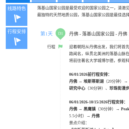
落基山国家公园是最受欢迎的国家公园之一，清澈
线路特色
最独特的天然地质公园，落基山国家公园是最佳选
行程安排
第1天
D1
丹佛 - 落基山国家公园 - 丹佛
行程
迎着朝阳从丹佛出发，我们将首
路闻名，纵贯北美洲的落基山脉
将前往著名大学城博尔德，参观
06/01/2026前行程安排：
丹佛 → 埃斯蒂斯湖
（20分钟）
→
研究中心
（30分钟）、
珍珠街漫
06/01/2026-10/15/2026行程安排：
丹佛 → 黑鹰镇
（30分钟）→
Pea
5.5小时）
→ 丹佛
景点介绍：