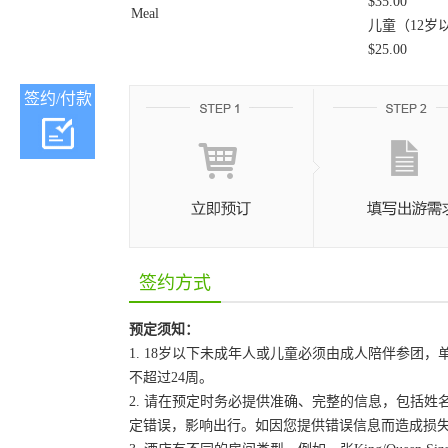
$35.00
Meal
儿童（12岁以下
$25.00
签约/付款
签约方式
预定须知：
1. 18岁以下未成年人或儿童必须由成人陪伴参
不超过24周。
2. 请在预定时务必提供准确、完整的信息，包括
定错误，影响出行。如因您提供错误信息而造成损