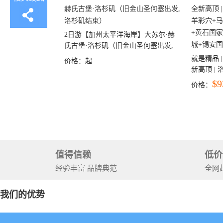
2日游【加州太平洋海岸】大苏尔·赫
氏古堡·洛杉矶（旧金山圣何塞出发,
洛杉矶结束）
就是精品 |
价格：
起
新高顶 |
彩穴+马
$9
价格：
石国家公
+锡安国家
值得信赖
低价
经验丰富 品牌典范
全网
我们的优势