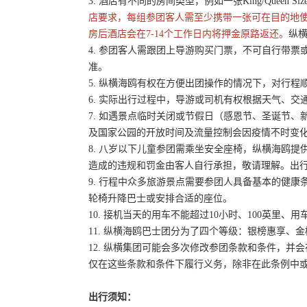
3. 酒店有不同的房间类型，例如一张King/Queen 
店要求，每组参团客人需至少携带一张可在目的地
房后酒店会在7-14个工作日内将押金原路返还。
纵横
4. 参团客人需跟团上导游购买门票，不可自行带票或
准。
5. 纵横海鸥有权在方便出团操作的情况下，对行
6. 实际出行过程中，导游或司机有权根据天气、
7. 如遇景点临时关闭或节假日（感恩节、圣诞节
及国家公园的开放时间及流量控制会因疫情不时变
8. 八岁以下儿童参团需乘坐安全座椅，纵横海鸥提
造成的违规和罚金由客人自行承担，敬请理解。出
9. 行程中众多旅游景点需要参团人具备基本的健
轮椅升降巴士或安排合适的座位。
10. 接机当天的用车不能超过10小时、100英里、
11. 纵横海鸥巴士团分为了四个等级：银榜惠享、
12. 纵横集团可能会多次修改参团条款和条件，
仅在这些条款和条件下履行义务，除非在此条例中
出行须知：