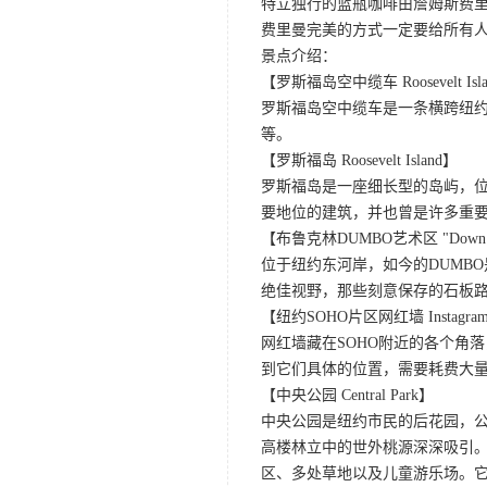
特立独行的蓝瓶咖啡由詹姆斯费里
费里曼完美的方式一定要给所有
景点介绍：
【罗斯福岛空中缆车 Roosevelt Isla
罗斯福岛空中缆车是一条横跨纽约
等。
【罗斯福岛 Roosevelt Island】
罗斯福岛是一座细长型的岛屿，
要地位的建筑，并也曾是许多重
【布鲁克林DUMBO艺术区 "Down Under 
位于纽约东河岸，如今的DUMB
绝佳视野，那些刻意保存的石板
【纽约SOHO片区网红墙 Instagram Pho
网红墙藏在SOHO附近的各个角
到它们具体的位置，需要耗费大
【中央公园 Central Park】
中央公园是纽约市民的后花园，
高楼林立中的世外桃源深深吸引
区、多处草地以及儿童游乐场。