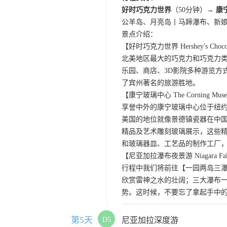
好时巧克力世界
（50分钟）→
康
公羊岛、月亮岛丨马蹄瀑布、新
景点介绍：
【好时巧克力世界 Hershey's Chocol
北美地区最大的巧克力和巧克力
乐园、商店、3D影院多种游览方
了宾州著名的旅游胜地。
【康宁玻璃中心 The Corning Museu
享誉中外的康宁玻璃中心位于纽
美国的地位就像景德镇瓷器在中国
精品及艺术雕刻玻璃展示，这些
和玻璃器皿、工艺品的制作工厂
【尼亚加拉瀑布夜景游 Niagara Falls 
行程中我们将前往【一园两岛三
欣赏雷神之水的壮阔；三大瀑布
势。这时候，不要忘了拿起手中
第5天
D5
尼亚加拉深度游