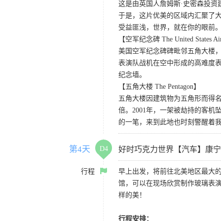
这是由英国人詹姆斯·史密森投资
于是，这片优美的区域内汇聚了大
受益匪浅，世界，就在你的眼前
【空军纪念碑 The United States Air
美国空军纪念碑碑毗邻五角大楼，
表演队战机在空中形成的高难度
纪念墙。
【五角大楼 The Pentagon】
五角大楼因建筑物为五角形而得名
倍。2001年，一架被劫持的客机
的一笔，来到此地也时刻警醒着
第4天
D4
好时巧克力世界【汽车】康
行程
早上出发，将前往北美地区最大的
馆，可以在现场欣赏制作玻璃表
样的美！
行程安排：