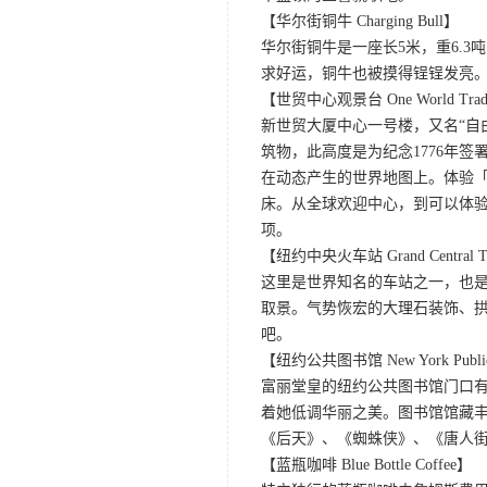
【华尔街铜牛 Charging Bull】
华尔街铜牛是一座长5米，重6.
求好运，铜牛也被摸得锃锃发亮
【世贸中心观景台 One World Trade C
新世贸大厦中心一号楼，又名“自
筑物，此高度是为纪念1776年
在动态产生的世界地图上。体验
床。从全球欢迎中心，到可以体验
项。
【纽约中央火车站 Grand Central Te
这里是世界知名的车站之一，也
取景。气势恢宏的大理石装饰、拱形
吧。
【纽约公共图书馆 New York Public 
富丽堂皇的纽约公共图书馆门口
着她低调华丽之美。图书馆馆藏丰
《后天》、《蜘蛛侠》、《唐人
【蓝瓶咖啡 Blue Bottle Coffee】