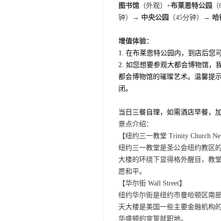
图书馆
（外观）+
布莱恩特公园
（
钟）→
中央公园
（45分钟）
→ 哈
增值体验：
1. 在布莱恩特公园内，到店后您
2. 如您想要参观大都会博物馆，
都会博物馆的璀璨艺术。温馨提
闭。
当日三餐自理，如需酒店早餐，加收
景点介绍：
【纽约三一教堂 Trinity Church Ne
纽约三一教堂是圣公会纽约教区的
大楼的环绕下显得格外醒目，教堂
愿和平。
【华尔街 Wall Street】
纽约华尔街是纽约市曼哈顿区南部
天大楼是美国一些主要金融机构
华盛顿的宣誓就职地。