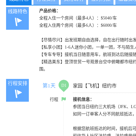
产品价格：
线路特色
全程入住一个房间（最多4人）：$5040/车
全程入住两个房间（最多6人）：$6000/车
【尽情尽兴】出发班期自由选择，自在出行随时出
【私享小团】1-6人迷你小团，一单一团，不与陌
【专车专导】接机当日随意用车，航班到达后随接
【精选美东】登顶世贸一号观景台空中俯瞰都市纽
围。
行程安排
第1天
D1
家园【飞机】纽约市
行程
接机信息：
参团当日纽约三大机场（JFK、L
如同一订单客人分不同航班抵达，
根据您航班抵达的时间，接机后
前往华人社区法拉盛，法拉盛是