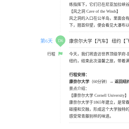
练指挥下，它们已在尼亚加拉峡谷
【风之洞 Cave of the Winds】
风之洞的入口在公羊岛，里面会有
下，翘首仰望，便会看见大瀑布
第6天
D6
康奈尔大学【汽车】 纽约【
行程
今天，我们将造访世界顶级学府-
纽约，结束此次温馨之旅，带着
行程安排：
康奈尔大学
（60分钟）→
返回纽
景点介绍：
【康奈尔大学 Cornell University】
康奈尔大学于1865年建立，是
碰撞和交融，形成这个大学独特
感受常青藤别样的味道。