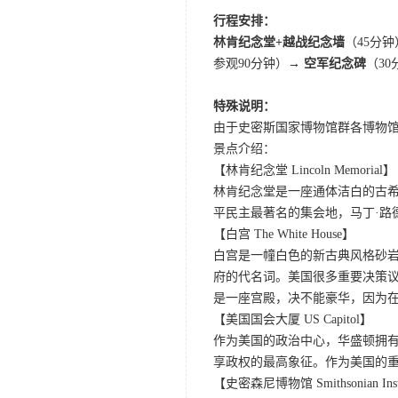
行程安排：
林肯纪念堂+越战纪念墙
（45分钟
参观90分钟）
→ 空军纪念碑
（30
特殊说明：
由于史密斯国家博物馆群各博物
景点介绍：
【林肯纪念堂 Lincoln Memorial】
林肯纪念堂是一座通体洁白的古希
平民主最著名的集会地，马丁·路
【白宫 The White House】
白宫是一幢白色的新古典风格砂岩
府的代名词。美国很多重要决策
是一座宫殿，决不能豪华，因为
【美国国会大厦 US Capitol】
作为美国的政治中心，华盛顿拥
享政权的最高象征。作为美国的
【史密森尼博物馆 Smithsonian Insti