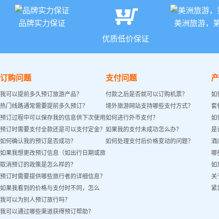
品牌实力保证
美洲旅游，
优质低价保证
订购问题
支付问题
产
我可以提前多久预订旅游产品？
付款之后是否就可以订购机票？
如
热门线路通常需要提前多久预订？
境外旅游网站支持哪些支付方式？
套
预订过程中可以保存我的信息供下次使用
如何进行外币支付？
如
预订时需要支付全款还是可以支付定金？
如果我的支付未成功怎么办？
是
吗？
如何确认我的预订是否成功？
如何处理支付后价格变动的问题？
酒
如果我想更改预订信息（如出行日期或旅
哪
取消预订的政策是怎么样的？
如
客姓名）怎么办？
预订时需要提供哪些旅行者的详细信息？
关
如果我看到的价格与支付时不同，怎么
紧
我可以为别人预订旅行吗？
办？
我可以通过哪些渠道获得预订帮助？