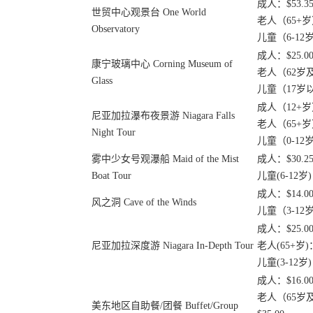
成人：$53.3
世贸中心观景台 One World
老人（65+岁）
Observatory
儿童（6-12岁
成人：$25.0
康宁玻璃中心 Corning Museum of
老人（62岁及
Glass
儿童（17岁以
成人（12+岁）
尼亚加拉瀑布夜景游 Niagara Falls
老人（65+岁）
Night Tour
儿童（0-12岁
雾中少女号观瀑船 Maid of the Mist
成人：$30.2
Boat Tour
儿童(6-12岁)
成人：$14.0
风之洞 Cave of the Winds
儿童（3-12岁
成人：$25.0
尼亚加拉深度游 Niagara In-Depth Tour
老人(65+岁)：
儿童(3-12岁)
成人：$16.00 
老人（65岁及以
美东地区自助餐/团餐 Buffet/Group