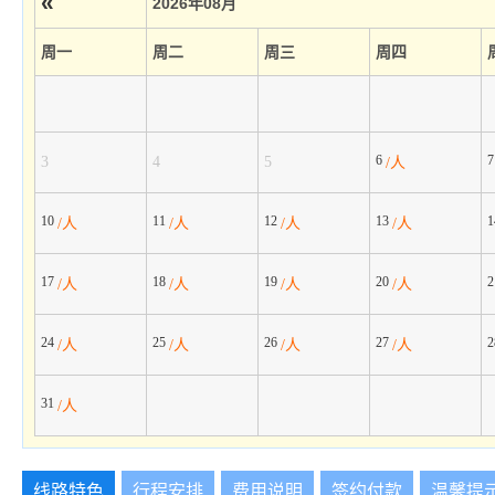
«
2026年08月
周一
周二
周三
周四
6
3
4
5
/人
10
11
12
13
/人
/人
/人
/人
17
18
19
20
/人
/人
/人
/人
24
25
26
27
/人
/人
/人
/人
31
/人
线路特色
行程安排
费用说明
签约付款
温馨提