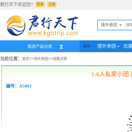
君行天下欢迎您！
|
登录
注册
境外参团
境外参团
北
旅游产品分类
首页
当前位置：
>>
>>
首页
境外参团
线路详情
1-6人私家小团
编号：A5061