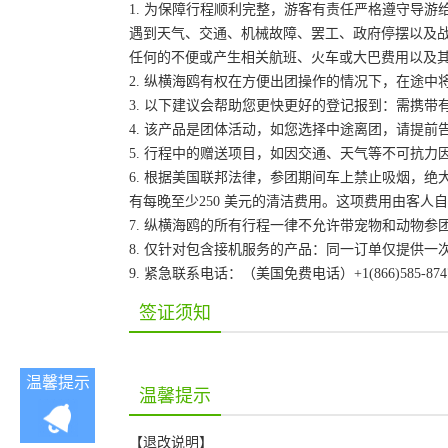
1. 为保障行程顺利完整，游客有责任严格遵守导
遇到天气、交通、机械故障、罢工、政府停摆以及
任何的不便或产生相关航班、火车或大巴费用以及
2. 纵横海鸥有权在方便出团操作的情况下，在途
3. 以下建议会帮助您更快更好的登记报到：需携带
4. 该产品是团体活动，如您选择中途离团，请提
5. 行程中的赠送项目，如因交通、天气等不可抗
6. 根据美国联邦法律，参团期间车上禁止吸烟，
有每晚至少250 美元的清洁费用。这项费用由客
7. 纵横海鸥的所有行程一律不允许带宠物和动物参
8. 仅针对包含接机服务的产品：同一订单仅提供
9. 紧急联系电话：（美国免费电话）+1(866)585-87
签证须知
温馨提示
温馨提示
【退改说明】