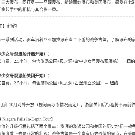
；三大瀑布一网打尽——马蹄瀑布、新娘面纱瀑布和美国瀑布，感受在七
了拿起手中的相机与其合影一番。
车】纽约
行一系列活动，驱车沿着尼亚加拉瀑布直至下游的战争古堡，了解瀑布的
中少女号观瀑船开启开始）：
（自费，2.5小时，包含旋涡公园+风之洞+雾中少女号瀑布观瀑船）
→ 纽约
中少女号观瀑船关闭开始）：
（自费，2.5小时，包含旋涡公园+风之洞+古堡州立公园）
→ 纽约
月底-10月对外开放（视河面冰冻情况而定），游船关闭后行程将不再前
ra Falls In-Depth Tour】
值的升级行程包括了两个景点：澎湃的漩涡公园和美国的历史地标—战争古
的角度看下去是非常的壮观；战争古堡是一个富有历史价值的景点，在美