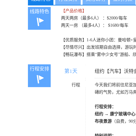
【产品价格】
线路特色
两天两房（最多6人） ：$2000/每车
两天一房 （最多4人）： $1680/每车
【优质服务】1-6人迷你小团：曼哈顿
【尽情尽兴】出发班期自由选择，游玩
【畅玩瀑布】搭乘“雾中少女号”游船、
行程安排
第1天
D1
纽约【汽车】沃特
行程
今天我们将前往尼亚
礡的气势，尤如万马
行程安排：
纽约 → 康宁玻璃中心
布夜景游
（自费，90
特别说明：