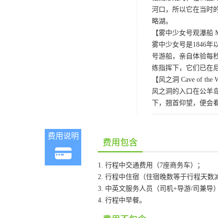
河口，所以它在当时
略湖。
【雾中少女号观瀑船 Maid 
雾中少女号是1846
号游船，亲自体验每
练指挥下，它们已在
【风之洞 Cave of the 
风之洞的入口在公羊
下，翘首仰望，便会
费用说明
费用包含
1. 行程中交通费用（7座商务车）；
2. 行程中住宿（住宿晚数等于行程天数
3. 中英文服务人员（司机+导游/司兼导
4. 行程中早餐。