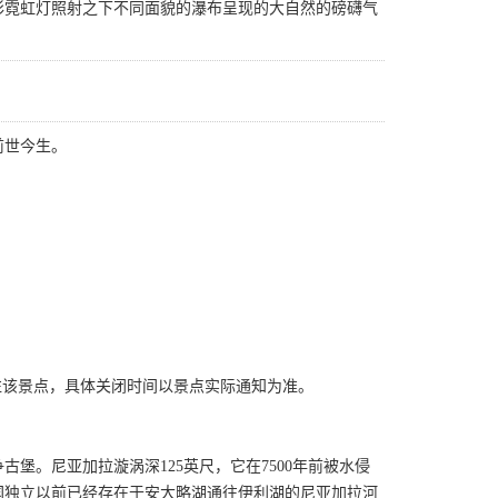
彩霓虹灯照射之下不同面貌的瀑布呈现的大自然的磅礴气
前世今生。
往该景点，具体关闭时间以景点实际通知为准。
堡。尼亚加拉漩涡深125英尺，它在7500年前被水侵
国独立以前已经存在于安大略湖通往伊利湖的尼亚加拉河