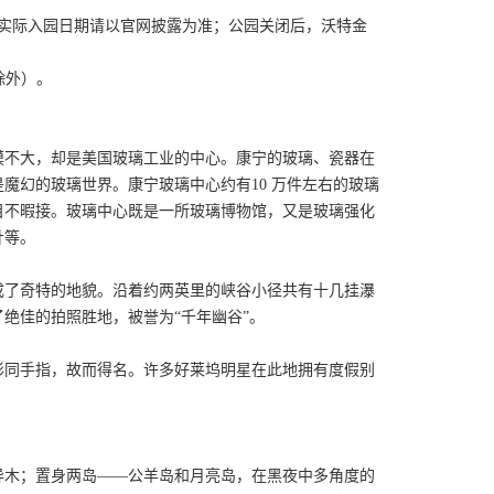
往，实际入园日期请以官网披露为准；公园关闭后，沃特金
除外）。
模不大，却是美国玻璃工业的中心。康宁的玻璃、瓷器在
魔幻的玻璃世界。康宁玻璃中心约有10 万件左右的玻璃
目不暇接。玻璃中心既是一所玻璃博物馆，又是玻璃强化
针等。
成了奇特的地貌。沿着约两英里的峡谷小径共有十几挂瀑
绝佳的拍照胜地，被誉为“千年幽谷”。
形同手指，故而得名。许多好莱坞明星在此地拥有度假别
异木；置身两岛——公羊岛和月亮岛，在黑夜中多角度的