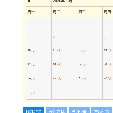
«
2026年08月
周一
周二
周三
周四
3
4
5
6
10
11
12
13
/人
/人
/人
/人
17
18
19
20
/人
/人
/人
/人
24
25
26
27
/人
/人
/人
/人
31
/人
线路特色
行程安排
费用说明
签约付款