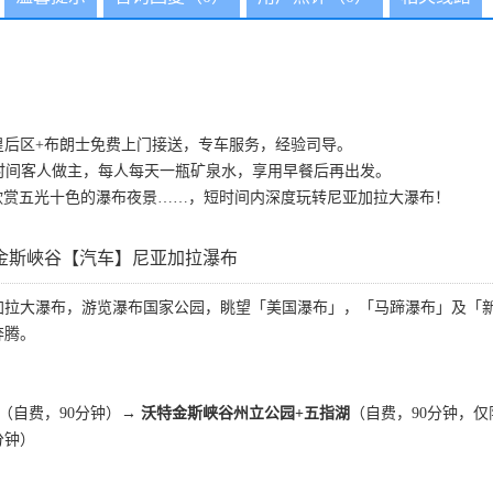
+皇后区+布朗士免费上门接送，专车服务，经验司导。
时间客人做主，每人每天一瓶矿泉水，享用早餐后再出发。
欣赏五光十色的瀑布夜景……，短时间内深度玩转尼亚加拉大瀑布！
金斯峽谷【汽车】尼亚加拉瀑布
加拉大瀑布，游览瀑布国家公园，眺望「美国瀑布」，「马蹄瀑布」及「
奔腾。
（自费，90分钟）
→ 沃特金斯峡谷州立公园+五指湖
（自费，90分钟，
分钟）