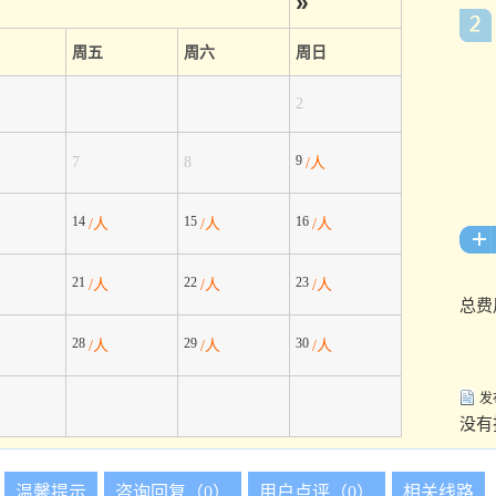
»
周五
周六
周日
2
9
7
8
/人
14
15
16
/人
/人
/人
21
22
23
/人
/人
/人
总费
28
29
30
/人
/人
/人
发
没有
温馨提示
咨询回复（0）
用户点评（0）
相关线路