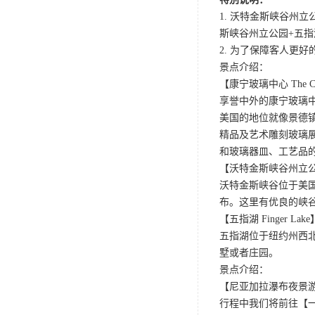
1. 沃特金斯峡谷州
斯峡谷州立公园+五
2. 为了保障客人更
景点介绍：
【康宁玻璃中心 The Corn
享誉中外的康宁玻璃
美国的地位就像景德
精品及艺术雕刻玻璃
和玻璃器皿、工艺品
【沃特金斯峡谷州立公园 Wat
沃特金斯峡谷位于美
布。这里有优良的峡
【五指湖 Finger Lake
五指湖位于纽约州西
墅或者庄园。
景点介绍：
【尼亚加拉瀑布夜景游 Niaga
行程中我们将前往【