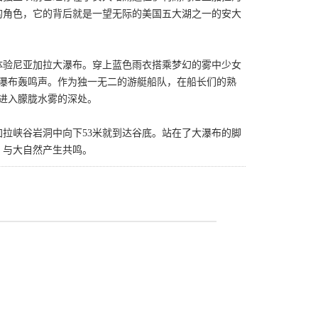
的角色，它的背后就是一望无际的美国五大湖之一的安大
式体验尼亚加拉大瀑布。穿上蓝色雨衣搭乘梦幻的雾中少女
的瀑布轰鸣声。作为独一无二的游艇船队，在船长们的熟
接进入朦胧水雾的深处。
拉峡谷岩洞中向下53米就到达谷底。站在了大瀑布的脚
，与大自然产生共鸣。