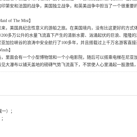
的印第安和法国的战争，美国独立战争，和英美战争中担当了一个很重要
of The Mist】
年以来，美国具纪念性意义的游船之旅。在美国境内，没有比这更好的方
秒200多万公升的水量飞流直下产生的清新水雾、汹涌起伏的巨浪、隆隆
尼亚加拉峡谷的浪涛中安全航行了100多年，并且搭载过上千万名游客直
Winds】
岛，里面会有一个小型博物馆和一个小电影院，随后可以搭乘电梯在尼亚加
看见大瀑布以铺天盖地的磅礴气势飞流直下，不禁使人心里涌起一股激情
减一）；
）；