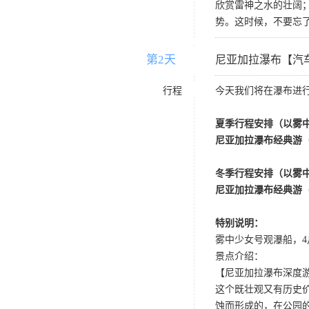
欣赏雷神之水的壮阔
势。这时候，不要忘
第2天
D2
尼亚加拉瀑布【汽
行程
今天我们将在瀑布进
夏季行程安排（以雾
尼亚加拉瀑布经典游
冬季行程安排（以雾
尼亚加拉瀑布经典游
特别说明：
雾中少女号观瀑船，4
景点介绍：
【尼亚加拉瀑布深度游 Niaga
这个既壮观又有历史价
蚀而形成的，在公园