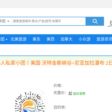
参团
参团
北美旅游
美东
美西
加拿大
小众游
旅游资
-6人私家小团丨美国 沃特金斯峡谷+尼亚加拉瀑布 2
价格：
优惠价：
起
起价说明
目的地：