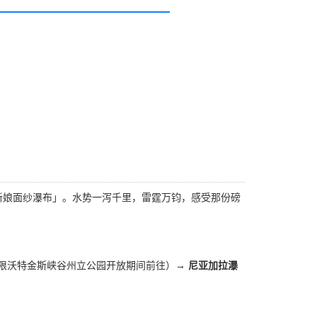
新娘面纱瀑布」。水势一泻千里，雷霆万钧，感受那份磅
仅限沃特金斯峡谷州立公园开放期间前往）
→ 尼亚加拉瀑