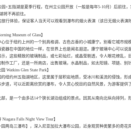
立公园+五指湖是夏季行程，在州立公园开放（一般是每年5-10月）后前
指湖将不再前往。
好的旅行体验，保证客人当天可以观看到瀑布的烟火表演（该日无烟火表演
ing Museum of Glass】
中心位于纽约上州的一个别具格调、古色古香的小城康宁。别看它城市规
镇瓷器在中国的地位一样，在世界上也是闻名遐迩。康宁玻璃中心可以说是
展示，这些精致的玻璃制品，或七彩灿烂，或晶莹剔透，令人眼花缭乱，
的制作工厂，还是一所商店，出售玻璃，水晶制品，如太阳镜、项链、别
kins Glen State Park】
国的纽约州五指湖地区，这里属于层积岩地质，受冰川和溪流的侵蚀，形
谷步道，可以近距离欣赏的瀑布，令人赏心悦目的自然风景，为游客提供了
】
北部，是一个由多达14个狭长湖泊组成的景点。因其从南向北纵向排列，
ra Falls Night View Tour】
一园两岛三瀑布】，深入尼亚加拉大瀑布公园，近身观赏种类繁多的奇花