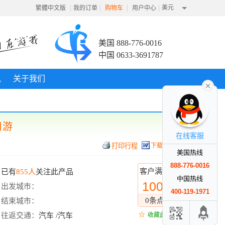
|
|
|
|
美元
繁體中文版
我的订单
购物车
用户中心
美国 888-776-0016
中国 0633-3691787
讯
关于我们
日游
在线客服
下载行程
美国热线
888-776-0016
客户满意度
已有
855人
关注此产品
中国热线
100%
出发城市：
400-119-1971
0条点评
结束城市：
往返交通：
汽车 /汽车
收藏此线路