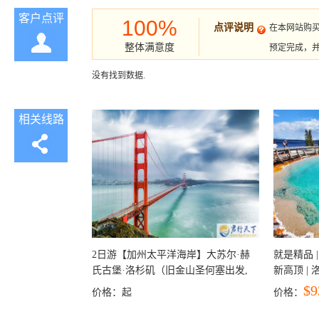
客户点评
100%
点评说明
在本网站购
整体满意度
预定完成，
没有找到数据.
相关线路
2日游【加州太平洋海岸】大苏尔·赫
就是精品 |
氏古堡·洛杉矶（旧金山圣何塞出发,
新高顶 |
洛杉矶结束）
彩穴+马
$9
价格：
起
价格：
石国家公
+锡安国家