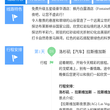
免费升级五星级豪华酒店：枫丹白露酒店（Fontain
线路特色
夜吧，让您不虚此行！
令人敬畏的悬崖和翠绿的山谷营造了一个远离尘世
探访布莱斯峡谷国家公园，欣赏红岩仙境的迷人风
探访羚羊彩穴，斑驳的红砂岩经光折射幻化出美丽
打卡自然奇景马蹄湾，红色的岩石搭配翠绿色的科
行程安排
第1天
D1
洛杉矶【汽车】拉斯维加斯
行程
迎着朝阳，开始今天精彩的旅程
的戈壁滩上，别有一番情趣。途
晚餐后您更可以和我们一起欣赏
行程安排：
洛杉矶
→
拉斯维加斯
→
拉斯维
景点介绍：
【拉斯维加斯夜景游(AG) Las Vegas N
夜幕降临、华灯初上的赌城是霓虹