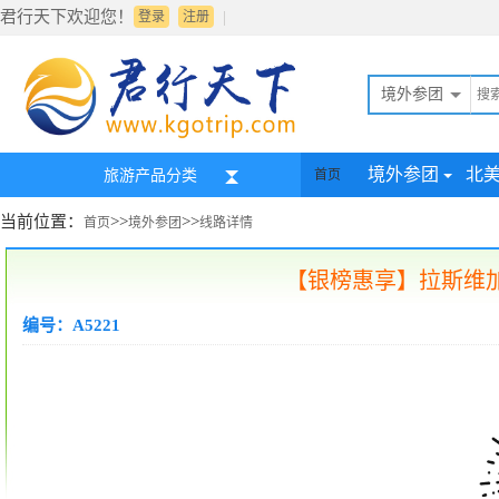
君行天下欢迎您！
|
登录
注册
境外参团
境外参团
北
旅游产品分类
首页
当前位置：
>>
>>
首页
境外参团
线路详情
【银榜惠享】拉斯维加
编号：A5221