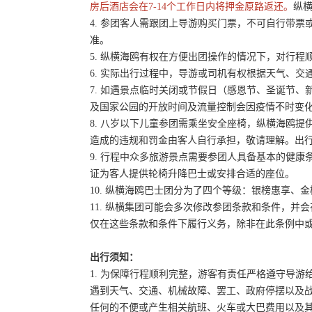
房后酒店会在7-14个工作日内将押金原路返还。
纵横
4. 参团客人需跟团上导游购买门票，不可自行带票或
准。
5. 纵横海鸥有权在方便出团操作的情况下，对行
6. 实际出行过程中，导游或司机有权根据天气、
7. 如遇景点临时关闭或节假日（感恩节、圣诞节
及国家公园的开放时间及流量控制会因疫情不时变
8. 八岁以下儿童参团需乘坐安全座椅，纵横海鸥提
造成的违规和罚金由客人自行承担，敬请理解。出
9. 行程中众多旅游景点需要参团人具备基本的健
证为客人提供轮椅升降巴士或安排合适的座位。
10. 纵横海鸥巴士团分为了四个等级：银榜惠享、
11. 纵横集团可能会多次修改参团条款和条件，
仅在这些条款和条件下履行义务，除非在此条例中
出行须知：
1. 为保障行程顺利完整，游客有责任严格遵守导
遇到天气、交通、机械故障、罢工、政府停摆以及
任何的不便或产生相关航班、火车或大巴费用以及