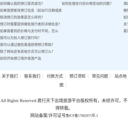
如何确认我的预订是否成功？
如何处理支付后价格变动的问题？
酒
如果我想更改预订信息（如出行日期或旅
哪
取消预订的政策是怎么样的？
如
客姓名）怎么办？
预订时需要提供哪些旅行者的详细信息？
关
如果我看到的价格与支付时不同，怎么
紧
我可以为别人预订旅行吗？
办？
我可以通过哪些渠道获得预订帮助？
除了网站还有其他方式可以预订么？
如何开始预订境外旅游产品
|
|
|
|
|
关于我们
联系我们
付款方式
预订须知
常见问题
站点地
|
图
All Rights Reserved.君行天下出境旅游平台版权所有，未经许可，不
得转载。
网站备案/许可证号
鲁ICP备17002975号-1