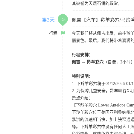
其被誉为天然石俑的殿堂。
第3天
D3
佩吉【汽车】羚羊彩穴/马蹄
行程
今天我们将从佩吉出发，前往羚
丽景色。最后，我们将带着满满
行程安排：
佩吉 → 羚羊彩穴
（自费，2小时
特别说明：
1. 下羚羊彩穴将于01/12/20
2. 为保障儿童安全，羚羊峡谷
景点介绍：
【下羚羊彩穴 Lower Antelope Can
下羚羊彩穴位于美国亚利桑纳州
暴洪的流速相当快，加上狭窄通
缘。下羚羊彩穴中没有任何人工照
色彩变化，这些色彩由深至浅，