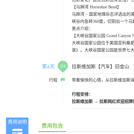
【马蹄湾 Horseshoe Bend】
马蹄湾 – 国家地理杂志评选出
峡谷内急转360度，切割出一个
景点介绍：
【大峡谷国家公园 Grand Canyon Nat
大峡谷国家公园位于美国亚利桑那州
录》。大峡谷国家公园是世界七
第4天
D4
拉斯维加斯【汽车】旧金山
行程
带着愉快的心情，从拉斯维加斯
行程安排：
拉斯维加斯
→
拉斯网红欢迎招牌
费用说明
费用包含