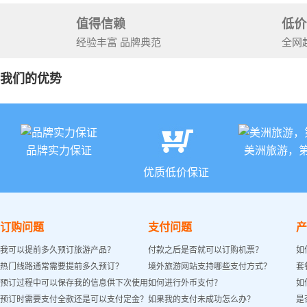
值得信赖
低价
经验丰富 品牌典范
全网
我们的优势
品牌实力保证
美洲旅游，
优质低价保证
订购问题
支付问题
产
我可以提前多久预订旅游产品？
付款之后是否就可以订购机票？
如
热门线路通常需要提前多久预订？
境外旅游网站支持哪些支付方式？
套
预订过程中可以保存我的信息供下次使用
如何进行外币支付？
如
预订时需要支付全款还是可以支付定金？
如果我的支付未成功怎么办？
是
吗？