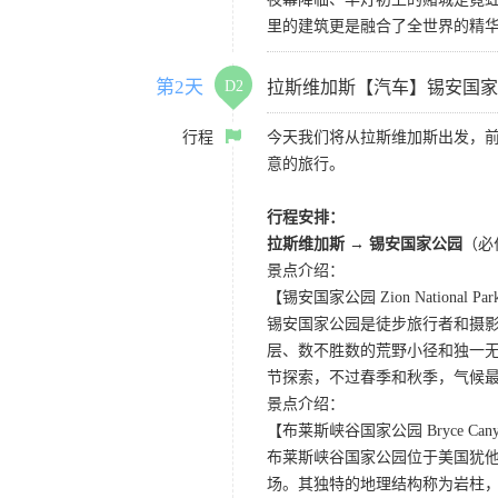
里的建筑更是融合了全世界的精
第2天
D2
拉斯维加斯【汽车】锡安国家
行程
今天我们将从拉斯维加斯出发，
意的旅行。
行程安排：
拉斯维加斯 → 锡安国家公园
（必
景点介绍：
【锡安国家公园 Zion National Pa
锡安国家公园是徒步旅行者和摄
层、数不胜数的荒野小径和独一
节探索，不过春季和秋季，气候
景点介绍：
【布莱斯峡谷国家公园 Bryce Canyon 
布莱斯峡谷国家公园位于美国犹
场。其独特的地理结构称为岩柱