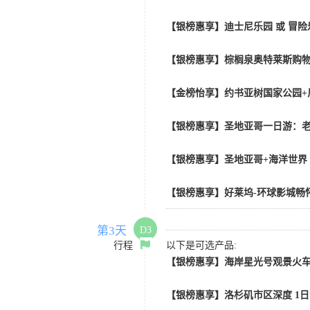
【银榜惠享】迪士尼乐园 或 冒险乐园
【银榜惠享】棕榈泉奥特莱斯购物
【金榜怡享】约书亚树国家公园+
【银榜惠享】圣地亚哥一日游：老
【银榜惠享】圣地亚哥+海洋世界
【银榜惠享】好莱坞-环球影城畅怀
第3天
D3
行程
以下是可选产品:
【银榜惠享】海岸星光号观景火车
【银榜惠享】洛杉矶市区深度 1