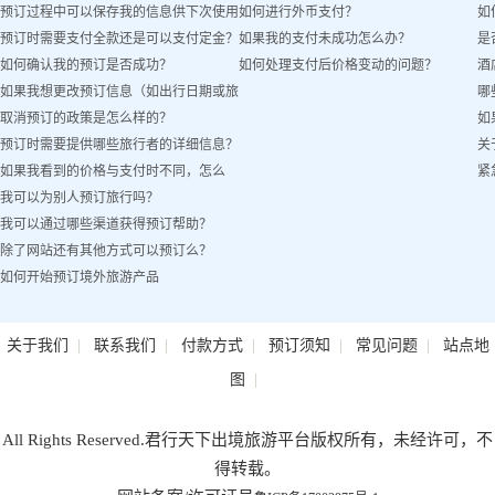
预订过程中可以保存我的信息供下次使用
如何进行外币支付？
如
预订时需要支付全款还是可以支付定金？
如果我的支付未成功怎么办？
是
吗？
如何确认我的预订是否成功？
如何处理支付后价格变动的问题？
酒
如果我想更改预订信息（如出行日期或旅
哪
取消预订的政策是怎么样的？
如
客姓名）怎么办？
预订时需要提供哪些旅行者的详细信息？
关
如果我看到的价格与支付时不同，怎么
紧
我可以为别人预订旅行吗？
办？
我可以通过哪些渠道获得预订帮助？
除了网站还有其他方式可以预订么？
如何开始预订境外旅游产品
|
|
|
|
|
关于我们
联系我们
付款方式
预订须知
常见问题
站点地
|
图
All Rights Reserved.君行天下出境旅游平台版权所有，未经许可，不
得转载。