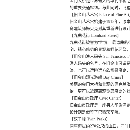
金门大桥是世界最大的单孔吊桥之
的重要交通枢纽。与此同时，《
【旧金山艺术宫 Palace of Fine Ar
旧金山艺术宫始建于1915年，原
裔建筑师梅贝克对其重新进行设
【九曲花街 Lombard Street】
九曲花街被誉为“世界上最弯曲的
宅、精心修剪的景观和鲜花环绕
【旧金山渔人码头 San Francisco Fis
渔人码头的名号，在旧金山可谓是
演，也可以远眺远方欣赏恶魔岛
【旧金山观光游船 Bay Cruise】
美丽的金门大桥和壮观的奥克兰
怡。更可以近距离观览恶魔岛的
【旧金山市政厅 Civic Center】
旧金山市政厅是一座另人印象深
设计则是借鉴了巴黎荣军院。
【双子峰 Twin Peaks】
两座海拔约270公尺的山丘，同