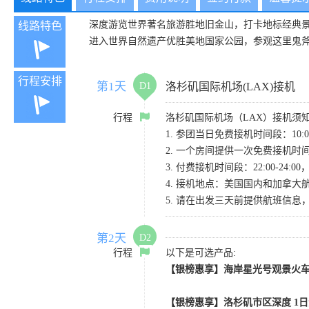
深度游览世界著名旅游胜地旧金山，打卡地标经典
线路特色
进入世界自然遗产优胜美地国家公园，参观这里鬼
行程安排
第1天
D1
洛杉矶国际机场(LAX)接机
行程
洛杉矶国际机场（LAX）接机须
1. 参团当日免费接机时间段：10:00-
2. 一个房间提供一次免费接机
3. 付费接机时间段：22:00-2
4. 接机地点：美国国内和加拿大航班请
5. 请在出发三天前提供航班信
第2天
D2
行程
以下是可选产品:
【银榜惠享】海岸星光号观景火车
【银榜惠享】洛杉矶市区深度 1