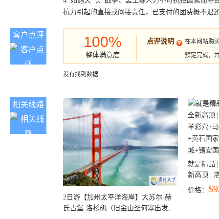
4. 如遇天气、战争、罢工等人力不可抗拒因素而
抗力引起的直接或间接责任，已支付的团费概不退
客户点评
100%
点评说明
在本网站购
整体满意度
预定完成，
没有找到数据.
相关线路
就是精品 |
新高顶 |
彩穴+马
$9
价格：
石国家公
2日游【加州太平洋海岸】大苏尔·赫
+锡安国家
氏古堡·洛杉矶（旧金山圣何塞出发,
洛杉矶结束）