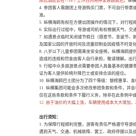
房后酒店会在7-14个工作日内将押金原路返还。
纵横
4. 参团客人需跟团上导游购买门票，不可自行带票或
准。
5. 纵横海鸥有权在方便出团操作的情况下，对行
6. 实际出行过程中，导游或司机有权根据天气、
7. 如遇景点临时关闭或节假日（感恩节、圣诞节
及国家公园的开放时间及流量控制会因疫情不时变
8. 八岁以下儿童参团需乘坐安全座椅，纵横海鸥提
造成的违规和罚金由客人自行承担，敬请理解。出
9. 行程中众多旅游景点需要参团人具备基本的健
证为客人提供轮椅升降巴士或安排合适的座位。
10. 纵横海鸥巴士团分为了四个等级：银榜惠享、
11. 纵横集团可能会多次修改参团条款和条件，
仅在这些条款和条件下履行义务，除非在此条例中
12. 由于油价的大幅上涨，车辆使用成本大大增加，
出行须知：
1. 为保障行程顺利完整，游客有责任严格遵守导
遇到天气、交通、机械故障、罢工、政府停摆以及