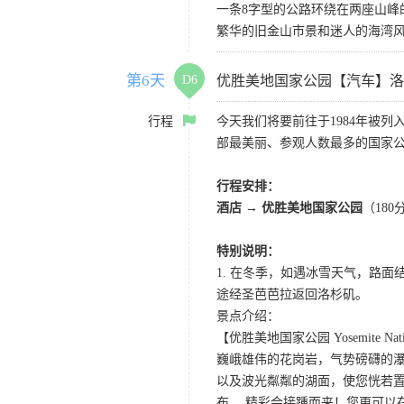
一条8字型的公路环绕在两座山
繁华的旧金山市景和迷人的海湾
第6天
D6
优胜美地国家公园【汽车】洛
行程
今天我们将要前往于1984年被
部最美丽、参观人数最多的国家
行程安排：
酒店
→
优胜美地国家公园
（18
特别说明：
1. 在冬季，如遇冰雪天气，路
途经圣芭芭拉返回洛杉矶。
景点介绍：
【优胜美地国家公园 Yosemite Natio
巍峨雄伟的花岗岩，气势磅礴的
以及波光粼粼的湖面，使您恍若置
布… 精彩会接踵而来！您更可以