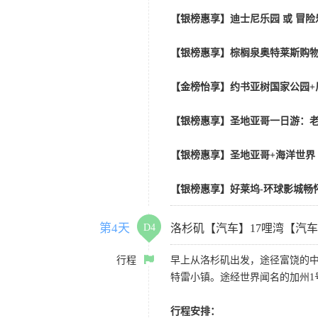
【银榜惠享】迪士尼乐园 或 冒险乐园
【银榜惠享】棕榈泉奥特莱斯购物
【金榜怡享】约书亚树国家公园+
【银榜惠享】圣地亚哥一日游：老
【银榜惠享】圣地亚哥+海洋世界
【银榜惠享】好莱坞-环球影城畅怀
第4天
D4
洛杉矶【汽车】17哩湾【汽
行程
早上从洛杉矶出发，途径富饶的
特雷小镇。途经世界闻名的加州1
行程安排：