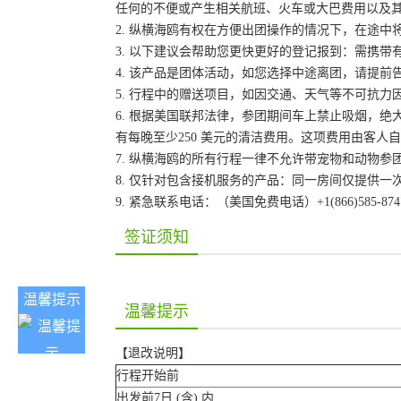
任何的不便或产生相关航班、火车或大巴费用以及
2. 纵横海鸥有权在方便出团操作的情况下，在途
3. 以下建议会帮助您更快更好的登记报到：需携带
4. 该产品是团体活动，如您选择中途离团，请提
5. 行程中的赠送项目，如因交通、天气等不可抗
6. 根据美国联邦法律，参团期间车上禁止吸烟，
有每晚至少250 美元的清洁费用。这项费用由客
7. 纵横海鸥的所有行程一律不允许带宠物和动物参
8. 仅针对包含接机服务的产品：同一房间仅提供
9. 紧急联系电话：（美国免费电话）+1(866)585-87
签证须知
温馨提示
温馨提示
【退改说明】
行程开始前
出发前7日 (含) 内