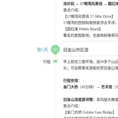
洛杉矶
→
17哩湾风景线
→
圆石
景点介绍：
【17哩湾风景线 17-Mile Drive】
17哩湾的西侧和南侧紧邻太平洋
【圆石滩 Pebble Beach】
著名的度假胜地，也是柏树角俱
第5天
D5
旧金山市区游
行程
早上前往三面环海，由50多个山
头；可自费乘坐游船欣赏旧金山海
行程安排：
金门大桥
（45分钟）→
艺术宫
（
旧金山深度游详情：
圣玛丽大教堂
景点介绍：
【金门大桥 Golden Gate Bridge】