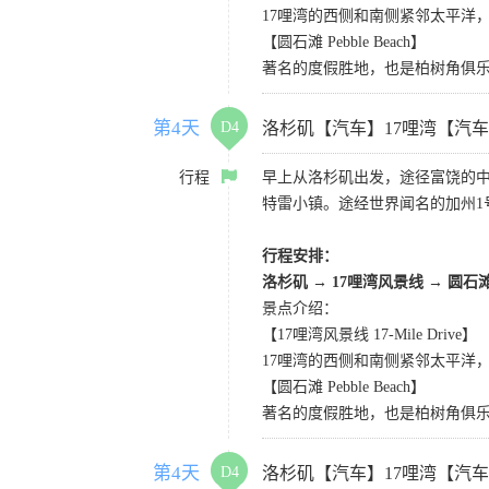
17哩湾的西侧和南侧紧邻太平洋
【圆石滩 Pebble Beach】
著名的度假胜地，也是柏树角俱
第4天
D4
洛杉矶【汽车】17哩湾【汽
行程
早上从洛杉矶出发，途径富饶的
特雷小镇。途经世界闻名的加州1
行程安排：
洛杉矶
→
17哩湾风景线
→
圆石
景点介绍：
【17哩湾风景线 17-Mile Drive】
17哩湾的西侧和南侧紧邻太平洋
【圆石滩 Pebble Beach】
著名的度假胜地，也是柏树角俱
第4天
D4
洛杉矶【汽车】17哩湾【汽