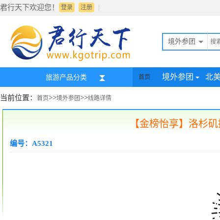
君行天下欢迎您！
|
登录
注册
境外参团
境外参团
北
旅游产品分类
首页
当前位置：
>>
>>
首页
境外参团
线路详情
【金榜怡享】洛杉矶
编号：A5321