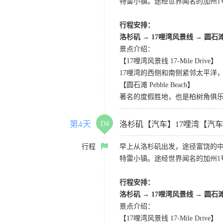
特雷小镇。途经世界闻名的加州1
行程安排：
洛杉矶
→
17哩湾风景线
→
圆石
景点介绍：
【17哩湾风景线 17-Mile Drive】
17哩湾的西侧和南侧紧邻太平洋
【圆石滩 Pebble Beach】
著名的度假胜地，也是柏树角俱
第4天
D4
洛杉矶【汽车】17哩湾【汽
行程
早上从洛杉矶出发，途径富饶的
特雷小镇。途经世界闻名的加州1
行程安排：
洛杉矶
→
17哩湾风景线
→
圆石
景点介绍：
【17哩湾风景线 17-Mile Drive】