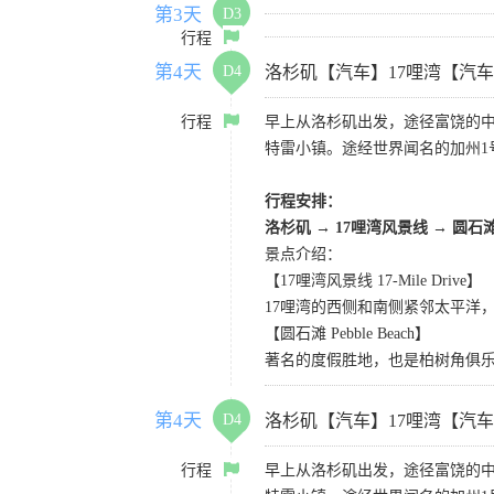
第3天
D3
行程
第4天
D4
洛杉矶【汽车】17哩湾【汽
行程
早上从洛杉矶出发，途径富饶的
特雷小镇。途经世界闻名的加州1
行程安排：
洛杉矶
→
17哩湾风景线
→
圆石
景点介绍：
【17哩湾风景线 17-Mile Drive】
17哩湾的西侧和南侧紧邻太平洋
【圆石滩 Pebble Beach】
著名的度假胜地，也是柏树角俱
第4天
D4
洛杉矶【汽车】17哩湾【汽
行程
早上从洛杉矶出发，途径富饶的