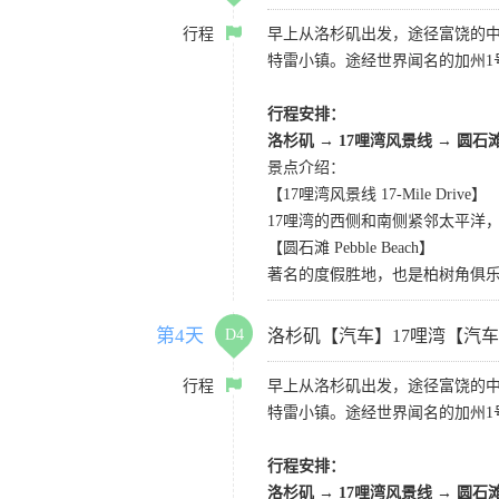
行程
早上从洛杉矶出发，途径富饶的
特雷小镇。途经世界闻名的加州1
行程安排：
洛杉矶
→
17哩湾风景线
→
圆石
景点介绍：
【17哩湾风景线 17-Mile Drive】
17哩湾的西侧和南侧紧邻太平洋
【圆石滩 Pebble Beach】
著名的度假胜地，也是柏树角俱
第4天
D4
洛杉矶【汽车】17哩湾【汽
行程
早上从洛杉矶出发，途径富饶的
特雷小镇。途经世界闻名的加州1
行程安排：
洛杉矶
→
17哩湾风景线
→
圆石