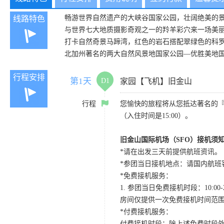
畅游世界自然遗产的大峡谷国家公园，壮阔绝美的
线路特色
与世界七大地质摄影奇观之一的羚羊彩穴来一场美丽的
打卡自然奇景马蹄湾，红色的岩石搭配翠绿色的科
北加州著名的两大自然风景地国家公园—优胜美地
行程安排
第1天
D1
家园【飞机】旧金山
行程
您愉快的旅程将从您抵达著名的
（入住时间是15:00）。
旧金山国际机场（SFO）接机须
*请在出发三天前提供航班资讯。
*参团当日接机地点：请国内航班客人在Level
*免费接机服务：
1. 参团当日免费接机时段：10:00-2
房间仅提供一次免费接机时间范
*付费接机服务：
付费接机时段：除上述免费时段外