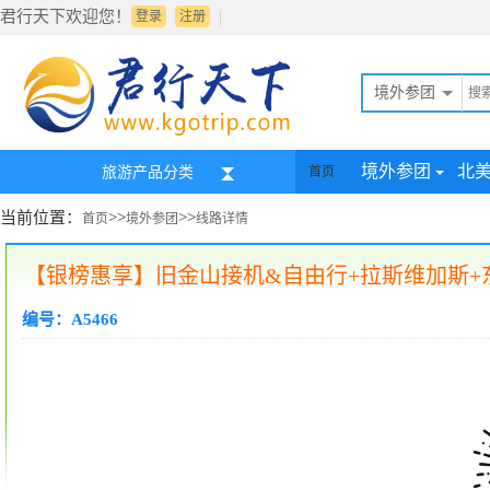
君行天下欢迎您！
|
登录
注册
境外参团
境外参团
北
旅游产品分类
首页
当前位置：
>>
>>
首页
境外参团
线路详情
【银榜惠享】旧金山接机&自由行+拉斯维加斯+
编号：A5466