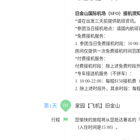
旧金山国际机场（SFO）接机须
*请在出发三天前提供航班资讯。
*参团当日接机地点：请国内航班客人在Level
*免费接机服务：
1. 参团当日免费接机时段：10:00-2
房间仅提供一次免费接机时间范
*付费接机服务：
付费接机时段：除上述免费时段外
*专车接送机服务（不拼车）：
1. 10:00-22:00：每程$1
2. 除上述时段外，其余时段：每
第1天
D1
家园【飞机】旧金山
行程
您愉快的旅程将从您抵达著名的
（入住时间是15:00）。