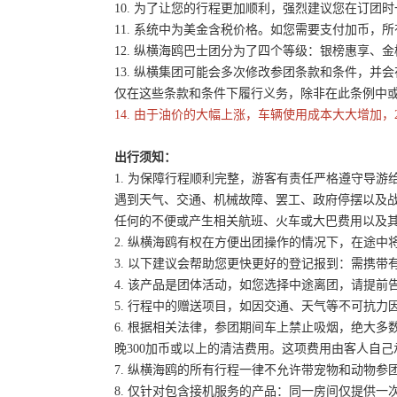
10. 为了让您的行程更加顺利，强烈建议您在订
11. 系统中为美金含税价格。如您需要支付加币，所
12. 纵横海鸥巴士团分为了四个等级：银榜惠享、
13. 纵横集团可能会多次修改参团条款和条件，
仅在这些条款和条件下履行义务，除非在此条例中
14. 由于油价的大幅上涨，车辆使用成本大大增加，
出行须知：
1. 为保障行程顺利完整，游客有责任严格遵守导
遇到天气、交通、机械故障、罢工、政府停摆以及
任何的不便或产生相关航班、火车或大巴费用以及
2. 纵横海鸥有权在方便出团操作的情况下，在途
3. 以下建议会帮助您更快更好的登记报到：需携带
4. 该产品是团体活动，如您选择中途离团，请提
5. 行程中的赠送项目，如因交通、天气等不可抗
6. 根据相关法律，参团期间车上禁止吸烟，绝大
晚300加币或以上的清洁费用。这项费用由客人自
7. 纵横海鸥的所有行程一律不允许带宠物和动物参
8. 仅针对包含接机服务的产品：同一房间仅提供