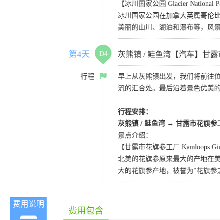
【冰川国家公园 Glacier National P
冰川国家公园在加拿大英属哥伦比
美丽的山川、湖泊和瀑布等，风
第4天
D4
灰熊镇 / 鲑鱼湾【汽车】甘
行程
早上从灰熊镇出发，我们将前往位于
流的汇合处。最后沿着景色优美
行程安排：
灰熊镇 / 鲑鱼湾 →
甘露市花旗参
景点介绍：
【甘露市花旗参工厂 Kamloops Ginse
北美的花旗参原来最大的产地在
大的花旗参产地，被誉为"花旗参
费用说明
费用包含