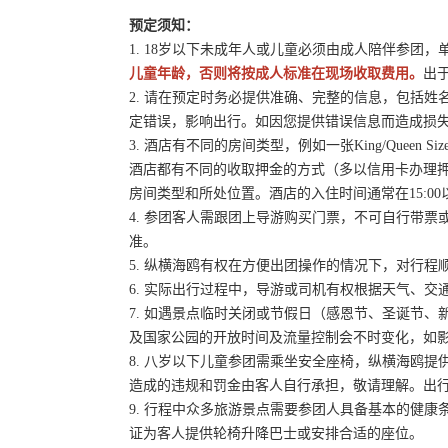
预定须知：
1. 18岁以下未成年人或儿童必须由成人陪伴参团
儿童年龄，否则将按成人标准在现场收取费用。
出
2. 请在预定时务必提供准确、完整的信息，包括
定错误，影响出行。如因您提供错误信息而造成损
3. 酒店有不同的房间类型，例如一张King/Queen
酒店都有不同的收取押金的方式（多以信用卡办理
房间类型和所处位置。酒店的入住时间通常在15:00
4. 参团客人需跟团上导游购买门票，不可自行带票或
准。
5. 纵横海鸥有权在方便出团操作的情况下，对行
6. 实际出行过程中，导游或司机有权根据天气、
7. 如遇景点临时关闭或节假日（感恩节、圣诞节
及国家公园的开放时间及流量控制会不时变化，如
8. 八岁以下儿童参团需乘坐安全座椅，纵横海鸥提
造成的违规和罚金由客人自行承担，敬请理解。出
9. 行程中众多旅游景点需要参团人具备基本的健
证为客人提供轮椅升降巴士或安排合适的座位。