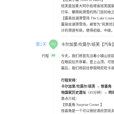
班芙是加拿大阿尔伯塔省班芙国
行车、攀爬和滑雪的热门目的地
【露易丝湖滑雪场 The Lake Louise 
露易丝湖滑雪场，被誉为“风景优美
计的滑道布局，使得初级、中级
第2天
D2
卡尔加里/坎莫尔/班芙【汽车
行程
今天，我们将首先沿着小镇山径
在眼前拉开序幕，登上山顶，可
最后，我们将前往参观明尼旺卡
行程安排：
卡尔加里/坎莫尔/班芙 → 惊喜角
地国家历史遗址
（45分钟）
→ 明
景点介绍：
【惊喜角 Surprise Corner 】
惊喜角是一个可以很好滴欣赏班