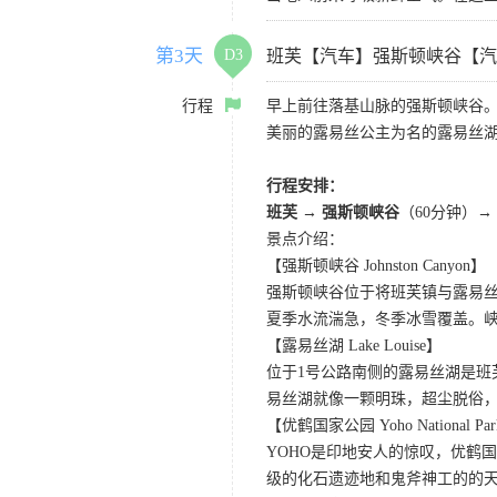
第3天
D3
班芙【汽车】强斯顿峡谷【汽
行程
早上前往落基山脉的强斯顿峡谷
美丽的露易丝公主为名的露易丝
行程安排：
班芙 → 强斯顿峡谷
（60分钟）→
景点介绍：
【强斯顿峡谷 Johnston Canyon】
强斯顿峡谷位于将班芙镇与露易
夏季水流湍急，冬季冰雪覆盖。
【露易丝湖 Lake Louise】
位于1号公路南侧的露易丝湖是
易丝湖就像一颗明珠，超尘脱俗，
【优鹤国家公园 Yoho National Pa
YOHO是印地安人的惊叹，优鹤
级的化石遗迹地和鬼斧神工的的