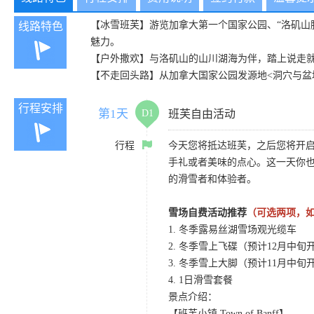
【冰雪班芙】游览加拿大第一个国家公园、“洛矶山
线路特色
魅力。
【户外撒欢】与洛矶山的山川湖海为伴，踏上说走就
【不走回头路】从加拿大国家公园发源地<洞穴与盆
行程安排
第1天
D1
班芙自由活动
行程
今天您将抵达班芙，之后您将开
手礼或者美味的点心。这一天你也
的滑雪者和体验者。
雪场自费活动推荐
（可选两项，如
1. 冬季露易丝湖雪场观光缆车
2. 冬季雪上飞碟（预计12月中旬
3. 冬季雪上大脚（预计11月中旬
4. 1日滑雪套餐
景点介绍：
【班芙小镇 Town of Banff】