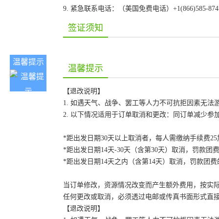
9. 紧急联系电话：（美国免费电话）+1(866)585-87
签证须知
温馨提示
温馨提示
【退改说明】
1. 如遇天气、战争、罢工等人力不可抗拒因素无
2. 以下情况适用于订单取消和更改：同订单减少
*距出发日期30天以上取消者，每人需缴纳手续费2
*距出发日期14天-30天（含第30天）取消，罚款团费
*距出发日期14天之内（含第14天）取消，罚款团费的
当订单修改，资源情况改变而产生额外费用，按实
任何更改或取消，必须透过电邮或传真书面形式直
【退改说明】