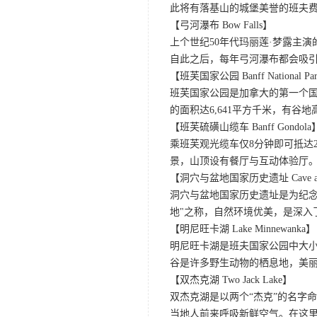
此将有落基山的城堡美誉的班夫
【弓河瀑布 Bow Falls】
上个世纪50年代玛丽莲·梦露主演的
自此之后，每年弓河瀑布都会吸
【班芙国家公园 Banff National Pa
班芙国家公园是加拿大的第一个国
的面积达6,641平方千米，有
【班芙硫磺山缆车 Banff Gondola
乘班芙观光缆车仅8分钟即可抵达
景，山顶设有餐厅与互动体验厅。
【洞穴与盆地国家历史遗址 Cave and Basi
洞穴与盆地国家历史遗址是为纪念
地"之称，自然环境优美，是深入
【明尼旺卡湖 Lake Minnewanka】
明尼旺卡湖是班夫国家公园中大小
谷是许多野生动物的栖息地，美
【双杰克湖 Two Jack Lake】
双杰克湖是以两个“杰克”的名字
当地人前来呼吸新鲜空气。在这