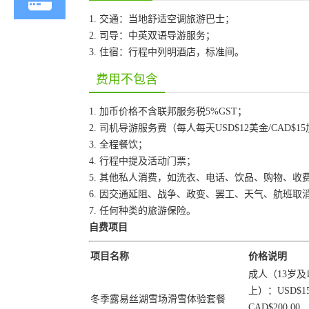
1. 交通：当地舒适空调旅游巴士；
2. 司导：中英双语导游服务；
3. 住宿：行程中列明酒店，标准间。
费用不包含
1. 加币价格不含联邦服务税5%GST；
2. 司机导游服务费（每人每天USD$12美金/CAD$1
3. 全程餐饮；
4. 行程中提及活动门票；
5. 其他私人消费，如洗衣、电话、饮品、购物、收
6. 因交通延阻、战争、政变、罢工、天气、航班
7. 任何种类的旅游保险。
自费项目
项目名称
价格说明
成人（13岁及
上）：USD$158
冬季露易丝湖雪场滑雪体验套餐
CAD$200.00