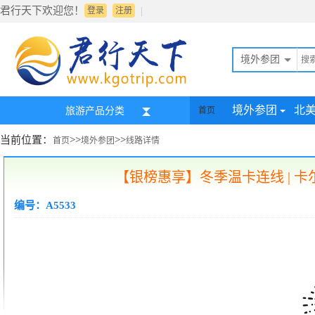
君行天下欢迎您！
|
登录
注册
境外参团
境外参团
北
旅游产品分类
首页
当前位置：
>>
>>
首页
境外参团
线路详情
【银榜惠享】冬季温卡连线 | 
编号：A5533