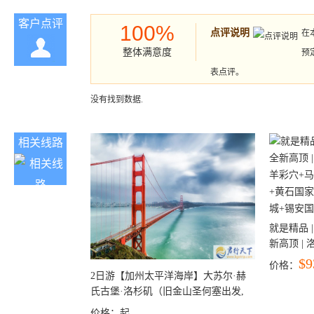
客户点评
100%
点评说明
在
整体满意度
预
表点评。
没有找到数据.
相关线路
就是精品 |
新高顶 |
彩穴+马
$9
价格：
石国家公
2日游【加州太平洋海岸】大苏尔·赫
+锡安国家
氏古堡·洛杉矶（旧金山圣何塞出发,
洛杉矶结束）
价格：
起