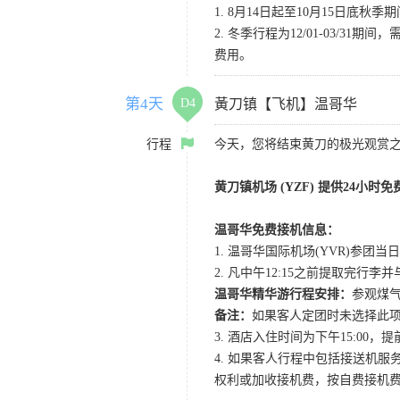
1. 8月14日起至10月15日底
2. 冬季行程为12/01-03
费用。
第4天
D4
黃刀镇【飞机】温哥华
行程
今天，您将结束黄刀的极光观赏
黄刀镇机场 (YZF) 提供24小时
温哥华免费接机信息：
1. 温哥华国际机场(YVR)参团当日
2. 凡中午12:15之前提取完行
温哥华精华游行程安排：
参观煤气
备注：
如果客人定团时未选择此项
3. 酒店入住时间为下午15:0
4. 如果客人行程中包括接送机
权利或加收接机费，按自费接机