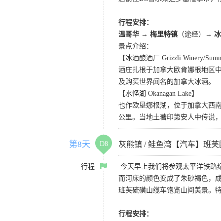
行程安排：
温哥华 → 梅里特镇
（途经）
→ 
景点介绍：
【冰酒酿酒厂 Grizzli Winery/Summe
酒庄扎根于加拿大欧肯娜根地区
及购买世界闻名的加拿大冰酒。
【水怪湖 Okanagan Lake】
也作欧垦娜根湖，位于加拿大西南
公里。当地土著印第安人中传说
第8天
D8
灰熊镇 / 鲑鱼湾【汽车】班
行程
今天早上我们将参观太平洋铁路纪
而河床的颜色变成了朱砂褐色，成
班芙硫磺山缆车饱览山间美景。
行程安排：