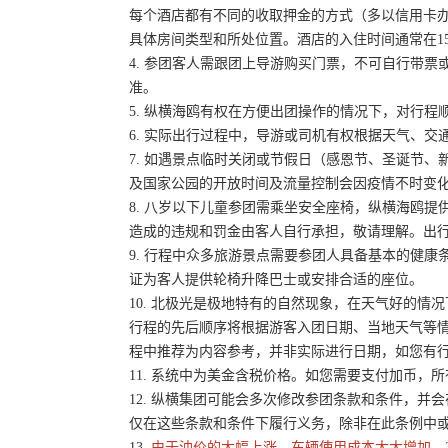
每个酒店都有不同的收取押金的方式（多以信用卡
具体房间类型和所处位置。酒店的入住时间通常在15:
4. 参团客人需跟团上导游购买门票，不可自行带票或
准。
5. 纵横海鸥有权在方便出团操作的情况下，对行
6. 实际出行过程中，导游或司机有权根据天气、
7. 如遇景点临时关闭或节假日（感恩节、圣诞节
及国家公园的开放时间及流量控制会因疫情不时变
8. 八岁以下儿童参团需乘坐安全座椅，纵横海鸥提
造成的违规和罚金由客人自行承担，敬请理解。出
9. 行程中众多旅游景点需要参团人具备基本的健
证为客人提供轮椅升降巴士或安排合适的座位。
10. 北极光是极地特有的自然现象，在天气好的
行程的先后顺序将根据游客入团日期、当地天气等
程中推荐为内容参考，并非实际进行日期，如您有
11. 系统中为美金含税价格。如您需要支付加币，所
12. 纵横集团可能会多次修改参团条款和条件，
仅在这些条款和条件下履行义务，除非在此条例中
13.
由于油价的大幅上涨，车辆使用成本大大增加，2