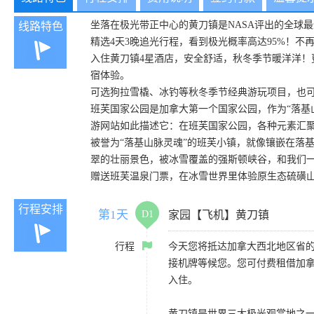
坐落在极光带正中心的黄刀镇是NASA评出的全球
线路特色
精选4天3晚追光行程，看到极光概率高达95%！不
入住黄刀镇4星酒店，安全舒适，秋冬季节暖洋洋！更多出行酒店
宿体验。
可选狗拉雪橇、冰钓等秋冬季节经典游玩项目，也可
班芙国家公园是加拿大第一个国家公园，作为“落基
游网站如此描述它：在班芙国家公园，各种元素汇
被誉为“落基山脉灵魂”的班芙小镇，就像镶嵌在落
翠的壮丽景色，被冰雪覆盖的强斯顿峡谷，和我们
赠送班芙温泉门票，在冰雪世界里体验原生态硫磺
行程安排
第1天
D1
家园【飞机】黄刀镇
行程
今天您将抵达加拿大西北地区省的
接机牌等候您。您可付费租借加拿大
入住。
黄刀镇是世界三大极光观赏地之一