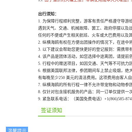
出行须知：
1. 为保障行程顺利完整，游客有责任严格遵守导
遇到天气、交通、机械故障、罢工、政府停摆以及
任何的不便或产生相关航班、火车或大巴费用以及
2. 纵横海鸥有权在方便出团操作的情况下，在途
3. 以下建议会帮助您更快更好的登记报到：需携带
4. 该产品是团体活动，如您选择中途离团，请提
5. 行程中的赠送项目，如因交通、天气等不可抗
6. 根据美国联邦法律，参团期间车上禁止吸烟，
有每晚至少250 美元的清洁费用。这项费用由客
7. 纵横海鸥的所有行程一律不允许带宠物和动物参
8. 仅针对包含接机服务的产品：同一订单仅提供
9. 紧急联系电话：（美国免费电话）+1(866)585-87
签证须知
温馨提示