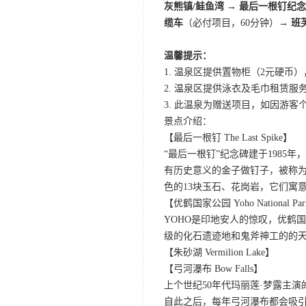
灰熊镇/鲑鱼湾 → 最后一根钉纪
缆车
（必付项目，60分钟）→
班
温馨提示：
1. 温泉区提供置物柜（2元硬币
2. 温泉区提供泳衣及毛巾租赁服
3. 此温泉为赠送项目，如因游
景点介绍：
【最后一根钉 The Last Spike】
“最后一根钉”纪念碑建于198
有历史意义的金子做钉子，被称为
色的13块玉石、花岗岩，它们寓
【优鹤国家公园 Yoho National Pa
YOHO是印地安人的惊叹，优鹤
级的化石遗迹地和鬼斧神工的的
【朱砂湖 Vermilion Lake】
【弓河瀑布 Bow Falls】
上个世纪50年代玛丽莲·梦露主演的
自此之后，每年弓河瀑布都会吸