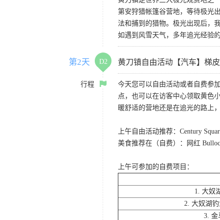
第安狩猎帐篷谷营地，等待极光
法和捕到的猎物。极光出现后，
如遇到风雪天气，多年追光经验
第2天
D2
黄刀镇自由活动【汽车】梯皮
行程
今天您可以自由活动或者自费参加
点，也可以在访客中心领取黄色
暖舒适的营地还是在追光的路上
上午自由活动推荐：Century Sq
美食推荐在（自费）：网红 Bull
上午可参加的自费项目：
1. 大
2. 大奴
3.