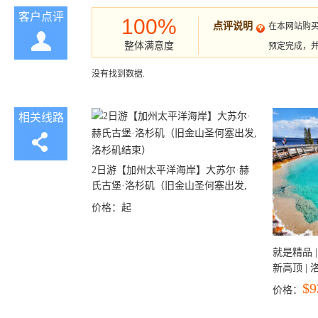
客户点评
100%
点评说明
在本网站购
整体满意度
预定完成，
没有找到数据.
相关线路
2日游【加州太平洋海岸】大苏尔·赫
氏古堡·洛杉矶（旧金山圣何塞出发,
洛杉矶结束）
价格：
起
就是精品 |
新高顶 |
彩穴+马
$9
价格：
石国家公
+锡安国家