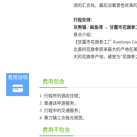
流的汇合处。最后沿着景色优美
行程安排：
灰熊镇 / 鲑鱼湾 →
甘露市花旗参
景点介绍：
【甘露市花旗参工厂 Kamloops Ginse
北美的花旗参原来最大的产地在
大的花旗参产地，被誉为"花旗参
费用说明
费用包含
1. 行程所列酒店住宿；
2. 普通话导游服务；
3. 行程中的交通服务；
4. 黄刀镇三次极光观赏。
费用不包含