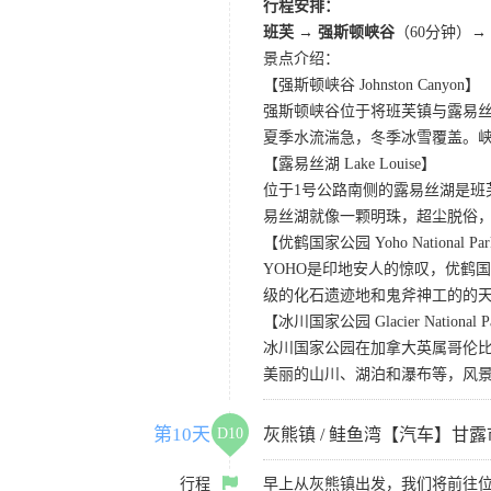
行程安排：
班芙 → 强斯顿峡谷
（60分钟）→
景点介绍：
【强斯顿峡谷 Johnston Canyon】
强斯顿峡谷位于将班芙镇与露易
夏季水流湍急，冬季冰雪覆盖。
【露易丝湖 Lake Louise】
位于1号公路南侧的露易丝湖是
易丝湖就像一颗明珠，超尘脱俗，
【优鹤国家公园 Yoho National Pa
YOHO是印地安人的惊叹，优鹤
级的化石遗迹地和鬼斧神工的的
【冰川国家公园 Glacier National P
冰川国家公园在加拿大英属哥伦比
美丽的山川、湖泊和瀑布等，风
第10天
D10
灰熊镇 / 鲑鱼湾【汽车】甘
行程
早上从灰熊镇出发，我们将前往位于