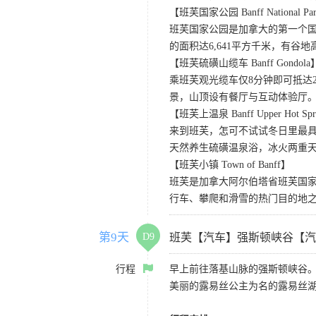
【班芙国家公园 Banff National Pa
班芙国家公园是加拿大的第一个国
的面积达6,641平方千米，有
【班芙硫磺山缆车 Banff Gondola
乘班芙观光缆车仅8分钟即可抵达
景，山顶设有餐厅与互动体验厅。
【班芙上温泉 Banff Upper Hot Spr
来到班芙，怎可不试试冬日里最
天然养生硫磺温泉浴，冰火两重
【班芙小镇 Town of Banff】
班芙是加拿大阿尔伯塔省班芙国
行车、攀爬和滑雪的热门目的地
第9天
D9
班芙【汽车】强斯顿峡谷【汽
行程
早上前往落基山脉的强斯顿峡谷
美丽的露易丝公主为名的露易丝