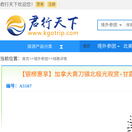
君行天下欢迎您！
|
登录
注册
境外参团
境外参团
北
旅游产品分类
首页
当前位置：
>>
>>
首页
境外参团
线路详情
【银榜惠享】加拿大黄刀镇北极光观赏+甘露
编号：A5587