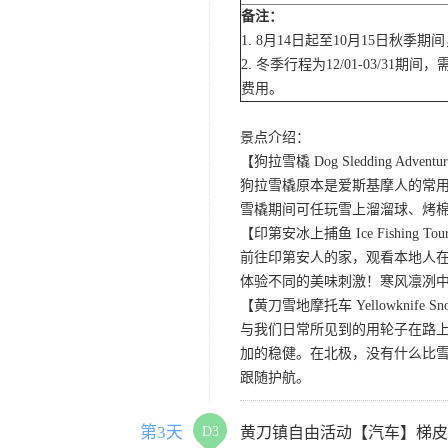
备注：
1. 8月14日起至10月15日秋
2. 冬季行程为12/01-03
费用。
景点介绍：
【狗拉雪橇 Dog Sledding Adventu
狗拉雪橇原本是爱斯基摩人的常
雪橇期间可任玩雪上溜溜球、烤棉花糖
【印第安冰上捕鱼 Ice Fishing Tou
前往印第安人的家，观看本地人在
体验不同的美味刺激！寒风凛冽
【黄刀雪地摩托车 Yellowknife Sno
与我们日常所见到的用轮子在路
加的稳健。在北极，没有什么比
跟随护航。
第3天
D3
黄刀镇自由活动【汽车】梯皮