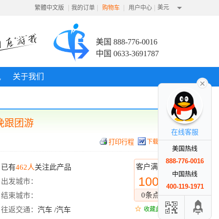
|
|
|
|
美元
繁體中文版
我的订单
购物车
用户中心
美国 888-776-0016
中国 0633-3691787
讯
关于我们
晚跟团游
在线客服
下载行程
美国热线
888-776-0016
客户满意度
已有
462人
关注此产品
中国热线
100%
出发城市：
400-119-1971
0条点评
结束城市：
往返交通：
汽车 /汽车
收藏此线路