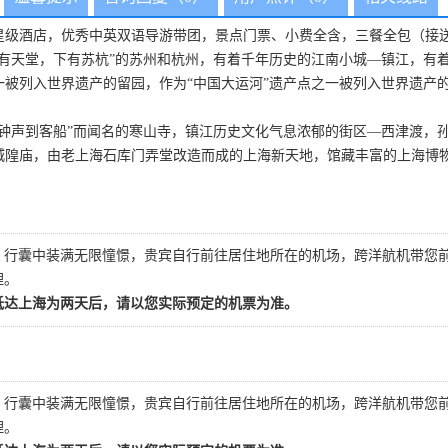
级酒店，优秀中英双语导游带团，景点门票、小费全含，三餐全包（接送
上有天堂，下有苏杭”的苏州和杭州，有着千年历史的江南小城—镇江，有
一被列入世界遗产的留园，作为“中国大运河”遗产点之一被列入世界遗产
半钟声到客船”而闻名的寒山寺，镇江历史文化气息浓郁的街区—西津渡，
城隍庙，由老上海石库门弄堂改造而成的上海新天地，馆藏丰富的上海博
，行囊中装满无限憧憬，贵宾自行前往居住地所在的机场，跨洋航机带您
理。
抵达上海为两天后，请以您实际预定的机票为准。
，行囊中装满无限憧憬，贵宾自行前往居住地所在的机场，跨洋航机带您
理。