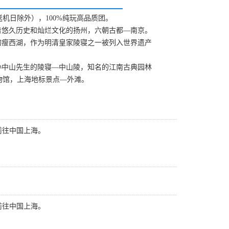
机日除外），100%纯玩高品质团。
着悠久历史和灿烂文化的扬州，六朝古都—南京。
的瘦西湖，作为明清皇家陵寝之一被列入世界遗产
孙中山先生的陵寝—中山陵，知名的江南古典园林
物馆，上海地标景点—外滩。
前往中国上海。
前往中国上海。