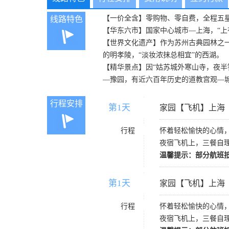
【一价全含】零购物、零自费，全程五星
线路特色
【华东六市】国家中心城市—上海，“
【世界文化遗产】作为苏州古典园林之
的明孝陵，“淡妆浓抹总相宜”的西湖。
【精华景点】因“姑苏城外寒山寺，夜
—豫园，有近六百年历史的道教宫观—
行程安排
第1天
D1
家园【飞机】上海
行程
怀着轻松愉快的心情
夜宿飞机上，三餐自
温馨提示：部分航班
第1天
D1
家园【飞机】上海
行程
怀着轻松愉快的心情
夜宿飞机上，三餐自