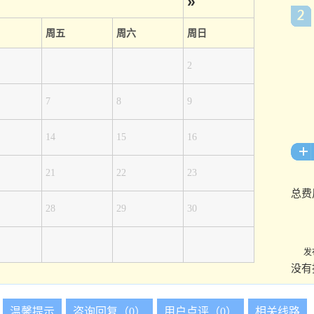
»
周五
周六
周日
2
7
8
9
14
15
16
21
22
23
总费
28
29
30
发
没有
温馨提示
咨询回复（0）
用户点评（0）
相关线路