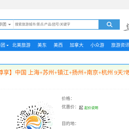
参团
参团
北美旅游
美东
美西
加拿大
小众游
旅游资
尊享】中国 上海+苏州+镇江+扬州+南京+杭州 9天7
价格：
优惠价：
起
起价说明
目的地：