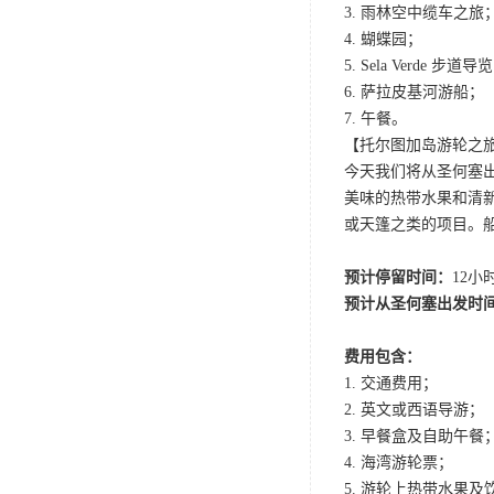
3. 雨林空中缆车之旅
4. 蝴蝶园；
5. Sela Verde 步道导
6. 萨拉皮基河游船；
7. 午餐。
【托尔图加岛游轮之旅 Bay Isl
今天我们将从圣何塞出
美味的热带水果和清
或天篷之类的项目。
预计停留时间：
12小
预计从圣何塞出发时
费用包含：
1. 交通费用；
2. 英文或西语导游；
3. 早餐盒及自助午餐
4. 海湾游轮票；
5. 游轮上热带水果及