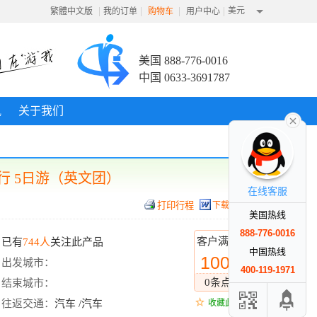
|
|
|
|
美元
繁體中文版
我的订单
购物车
用户中心
美国 888-776-0016
中国 0633-3691787
讯
关于我们
行 5日游（英文团）
在线客服
下载行程
美国热线
888-776-0016
客户满意度
已有
744人
关注此产品
中国热线
100%
出发城市：
400-119-1971
0条点评
结束城市：
往返交通：
汽车 /汽车
收藏此线路