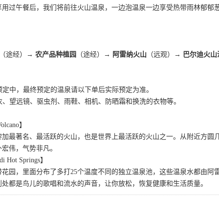
享用过午餐后，我们将前往火山温泉，一边泡温泉一边享受热带雨林郁郁
（途经）
→ 农产品种植园
（途经）
→ 阿雷纳火山
（远观）
→ 巴尔迪火山
爆预定中，最终预定的温泉请以下单后实际预定为准。
泳衣、望远镜、驱虫剂、雨鞋、相机、防晒霜和换洗的衣物等。
olcano】
黎加最著名、最活跃的火山，也是世界上最活跃的火山之一。从附近方圆
外宏伟，气势非凡。
Hot Springs】
带花园，里面分布了多打25个温度不同的独立温泉池，这些温泉水都由阿
到处都是鸟儿的歌唱和流水的声音，让你放松，恢复健康和生活质量。