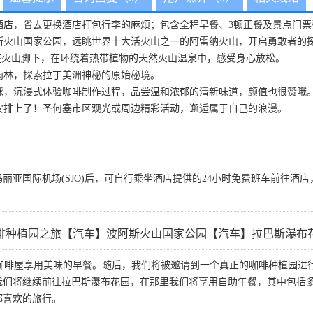
酒店，省去更换酒店打包行李的麻烦；包含全程早餐、3顿正餐及景点门票
斯火山国家公园，远眺世界十大活火山之一的阿雷纳火山，开启勇敢者的
在火山脚下，在环绕着热带植物的天然火山温泉中，感受身心放松。
雨林，探索拉丁美洲神秘的原始秘境。
球，沉浸式体验咖啡制作过程，品尝温和浓郁的清新味道，颜值也很赞哦
安排上了！圣何塞市区观光或周边精彩活动，邂逅属于自己的浪漫。
丽亚国际机场(SJO)后，可自行乘坐酒店提供的24小时免费班车前往酒店
啡种植园之旅【汽车】波阿斯火山国家公园【汽车】拉巴斯瀑布
ka咖啡屋享用美味的早餐。随后，我们将被邀请到一个真正的咖啡种植园
我们将继续前往拉巴斯瀑布花园，在那里我们将享用自助午餐，其中包括
都喜欢的旅行。