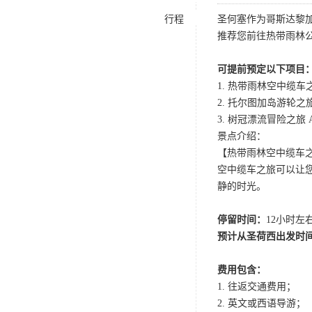
行程
圣何塞作为哥斯达黎
推荐您前往热带雨林
可提前预定以下项目
1. 热带雨林空中缆车之旅 Auth
2. 托尔图加岛游轮之旅 Bay I
3. 树冠漂流冒险之旅 Adv
景点介绍：
【热带雨林空中缆车之旅 Authen
空中缆车之旅可以让
静的时光。
停留时间：
12小时左
预计从圣荷西出发时
费用包含：
1. 往返交通费用；
2. 英文或西语导游；