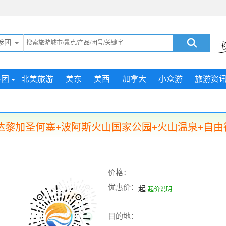
参团
参团
北美旅游
美东
美西
加拿大
小众游
旅游资
黎加圣何塞+波阿斯火山国家公园+火山温泉+自由
价格：
优惠价：
起
起价说明
目的地：