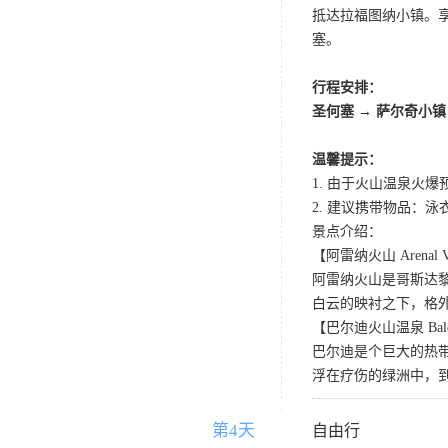
抵达拉福图纳小镇。
塞。
行程安排：
圣何塞 → 萨尔奇小镇
温馨提示：
1. 由于火山温泉火
2. 建议携带物品：
景点介绍：
【阿雷纳火山 Arenal V
阿雷纳火山是哥斯达
白云的映衬之下，格
【巴尔迪火山温泉 Baldi 
巴尔迪是个巨大的热
浮在疗伤的绿洲中，
第4天
D4
自由行