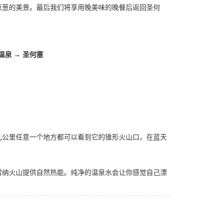
葱葱的美景。最后我们将享用晚美味的晚餐后返回圣何
温泉 → 圣何塞
几公里任意一个地方都可以看到它的锥形火山口，在蓝天
雷纳火山提供自然热能。纯净的温泉水会让你感觉自己漂