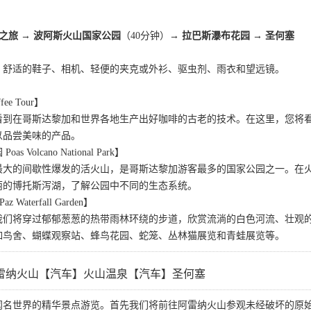
园之旅 → 波阿斯火山国家公园
（40分钟）
→ 拉巴斯瀑布花园 → 圣何塞
、舒适的鞋子、相机、轻便的夹克或外衫、驱虫剂、雨衣和望远镜。
e Tour】
看到在哥斯达黎加和世界各地生产出好咖啡的古老的技术。在这里，您将
以品尝美味的产品。
Volcano National Park】
最大的间歇性爆发的活火山，是哥斯达黎加游客最多的国家公园之一。在
丽的博托斯泻湖，了解公园中不同的生态系统。
Waterfall Garden】
我们将穿过郁郁葱葱的热带雨林环绕的步道，欣赏流淌的白色河流、壮观
如鸟舍、蝴蝶观察站、蜂鸟花园、蛇笼、丛林猫展览和青蛙展览等。
雷纳火山【汽车】火山温泉【汽车】圣何塞
闻名世界的精华景点游览。首先我们将前往阿雷纳火山参观未经破坏的原