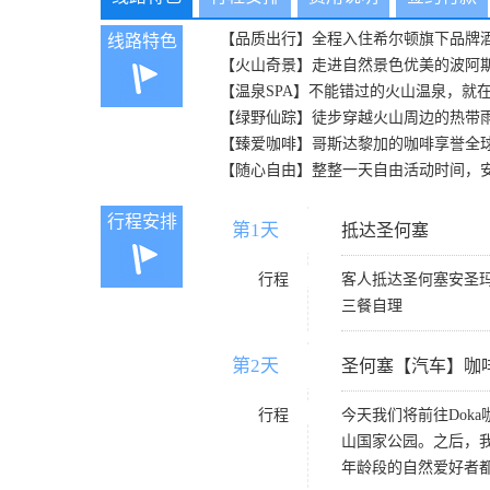
【品质出行】全程入住希尔顿旗下品牌
线路特色
【火山奇景】走进自然景色优美的波阿
【温泉SPA】不能错过的火山温泉，就
【绿野仙踪】徒步穿越火山周边的热带
【臻爱咖啡】哥斯达黎加的咖啡享誉全
【随心自由】整整一天自由活动时间，
行程安排
第1天
D1
抵达圣何塞
行程
客人抵达圣何塞安圣玛
三餐自理
第2天
D2
圣何塞【汽车】咖
行程
今天我们将前往Do
山国家公园。之后，
年龄段的自然爱好者