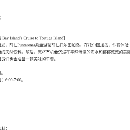
；
览；
and’s Cruise to Tortuga Island】
发，前往Puntarenas乘坐游轮前往托尔图加岛。在托尔图加岛，你将
新的天然饮料。随后，您将有机会沉浸在平静清澈的海水和郁郁葱葱的美
船员们也会准备一顿美味的午餐。
时。
间：
6:00-7:00。
；
饮料；