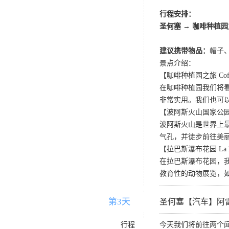
行程安排：
圣何塞 → 咖啡种植
建议携带物品：
帽子
景点介绍：
【咖啡种植园之旅 Coffe
在咖啡种植园我们将
非常实用。我们也可
【波阿斯火山国家公园 Poas 
波阿斯火山是世界上
气孔，并徒步前往美
【拉巴斯瀑布花园 La Paz 
在拉巴斯瀑布花园，
教育性的动物展览，
第3天
D3
圣何塞【汽车】阿
行程
今天我们将前往两个