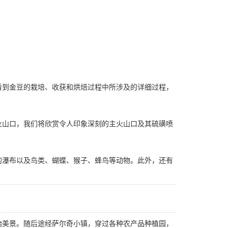
看到金豆的栽培、收获和烘焙过程中所涉及的详细过程，
火山口，我们将欣赏令人印象深刻的主火山口及其硫磺喷
的瀑布以及鸟类、蝴蝶、猴子、蜂鸟等动物。此外，还有
始美景。随后途经萨尔奇小镇，穿过各种农产品种植园，