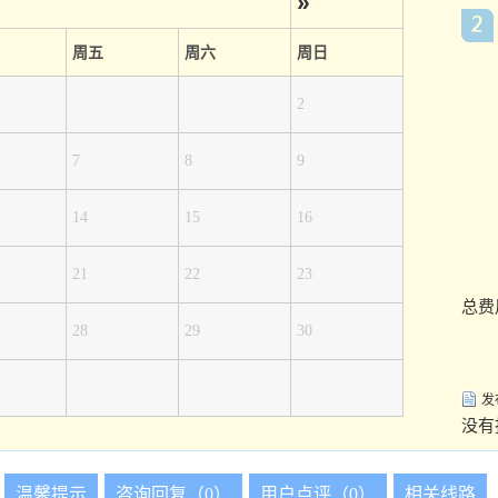
»
周五
周六
周日
2
7
8
9
14
15
16
21
22
23
总费
28
29
30
发
没有
温馨提示
咨询回复（0）
用户点评（0）
相关线路