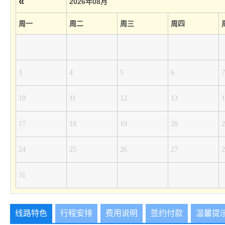
«
2026年08月
周一
周二
周三
周四
3
4
5
6
7
10
11
12
13
1
17
18
19
20
2
24
25
26
27
2
31
线路特色
行程安排
费用说明
签约付款
温馨提