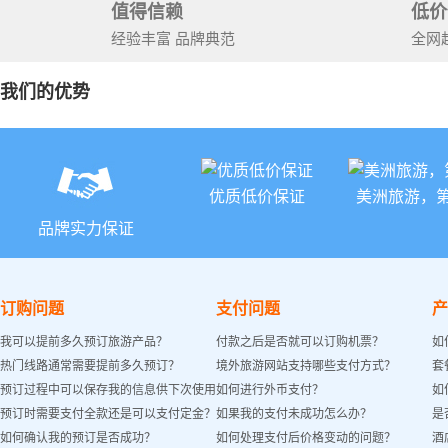
值得信赖
低价
经验丰富 品牌典范
全网
我们的优势
优质低价保证
美洲旅游，
品牌实力保证
订购问题
支付问题
产
我可以提前多久预订旅游产品？
付款之后是否就可以订购机票？
如
热门线路通常需要提前多久预订？
境外旅游网站支持哪些支付方式？
套
预订过程中可以保存我的信息供下次使用
如何进行外币支付？
如
预订时需要支付全款还是可以支付定金？
如果我的支付未成功怎么办？
是
吗？
如何确认我的预订是否成功？
如何处理支付后价格变动的问题？
酒