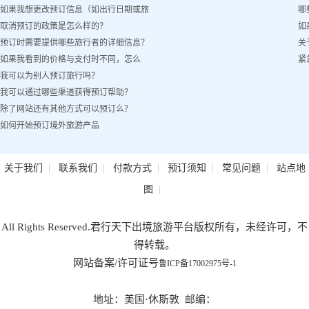
如果我想更改预订信息（如出行日期或旅
哪
取消预订的政策是怎么样的？
如
客姓名）怎么办？
预订时需要提供哪些旅行者的详细信息？
关
如果我看到的价格与支付时不同，怎么
紧
我可以为别人预订旅行吗？
办？
我可以通过哪些渠道获得预订帮助？
除了网站还有其他方式可以预订么？
如何开始预订境外旅游产品
|
|
|
|
|
关于我们
联系我们
付款方式
预订须知
常见问题
站点地
|
图
All Rights Reserved.君行天下出境旅游平台版权所有，未经许可，不
得转载。
网站备案/许可证号
鲁ICP备17002975号-1
地址：美国·休斯敦 邮编：