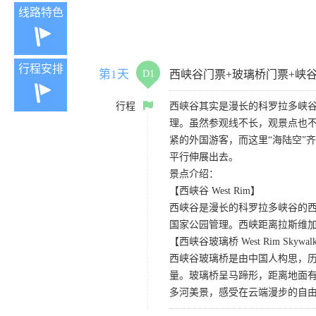
线路特色
行程安排
第1天
D1
西峡谷门票+玻璃桥门票+峡
行程
西峡谷其实是漫长的科罗拉多峡
理。虽然参观线不长，观景点也
紧的外国游客，而这里“海陆空”
平行伸展出去。
景点介绍：
【西峡谷 West Rim】
西峡谷是漫长的科罗拉多峡谷的
国家公园管理。西峡距离拉斯维
【西峡谷玻璃桥 West Rim Skywal
西峡谷玻璃桥是由中国人构思，历
量。玻璃桥呈马蹄形，距离地面有
多河美景，感受在云端漫步的自