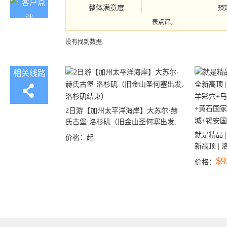
整体满意度
预
表点评。
没有找到数据.
相关线路
2日游【加州太平洋海岸】大苏尔·赫
氏古堡·洛杉矶（旧金山圣何塞出发,
洛杉矶结束）
就是精品 |
价格：
起
新高顶 |
彩穴+马
$9
价格：
石国家公
+锡安国家