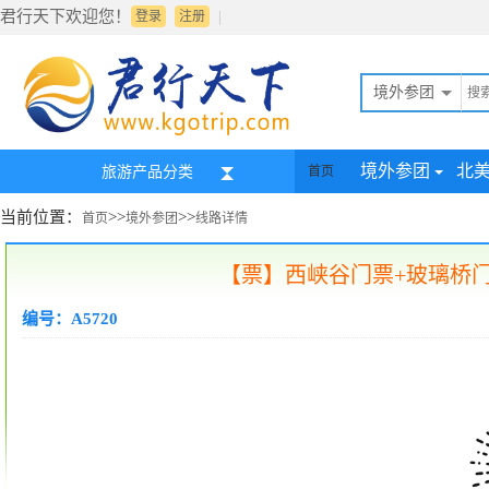
君行天下欢迎您！
|
登录
注册
境外参团
境外参团
北
旅游产品分类
首页
当前位置：
>>
>>
首页
境外参团
线路详情
【票】西峡谷门票+玻璃桥门票+峡谷内午餐
编号：A5720