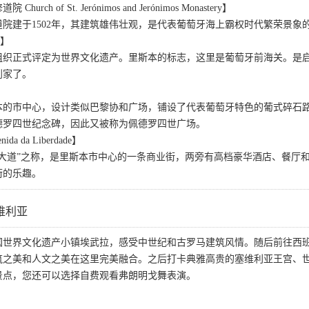
ch of St. Jerónimos and Jerónimos Monastery】
院建于1502年，其建筑雄伟壮观，是代表葡萄牙海上霸权时代繁荣景象的
r】
文组织正式评定为世界文化遗产。里斯本的标志，这里是葡萄牙前海关。
到家了。
】
本的市中心，设计类似巴黎协和广场，铺设了代表葡萄牙特色的葡式碎石
德罗四世纪念碑，因此又被称为佩德罗四世广场。
 da Liberdade】
舍大道”之称，是里斯本市中心的一条商业街，两旁有高档豪华酒店、餐厅
街的乐趣。
维利亚
国世界文化遗产小镇埃武拉，感受中世纪和古罗马建筑风情。随后前往西
筑之美和人文之美在这里完美融合。之后打卡典雅高贵的塞维利亚王宫、
景点，您还可以选择自费观看弗朗明戈舞表演。