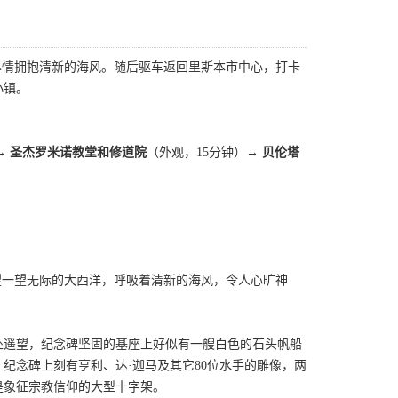
尽情拥抱清新的海风。随后驱车返回里斯本市中心，打卡
小镇。
→ 圣杰罗米诺教堂和修道院
（外观，15分钟）
→ 贝伦塔
望一望无际的大西洋，呼吸着清新的海风，令人心旷神
远处遥望，纪念碑坚固的基座上好似有一艘白色的石头帆船
纪念碑上刻有亨利、达·迦马及其它80位水手的雕像，两
是象征宗教信仰的大型十字架。