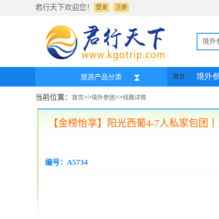
君行天下欢迎您！
|
登录
注册
境外
境外
旅游产品分类
首页
当前位置：
>>
>>
首页
境外参团
线路详情
【金榜怡享】阳光西葡4-7人私家包团丨
编号：A5734