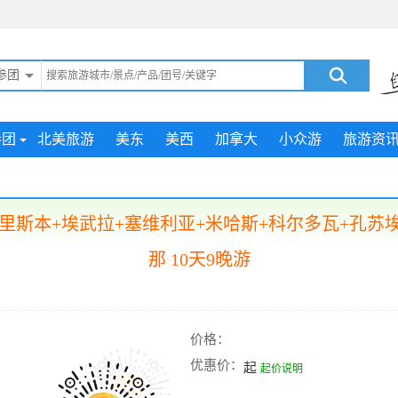
参团
参团
北美旅游
美东
美西
加拿大
小众游
旅游资
里斯本+埃武拉+塞维利亚+米哈斯+科尔多瓦+孔苏
那 10天9晚游
价格：
优惠价：
起
起价说明