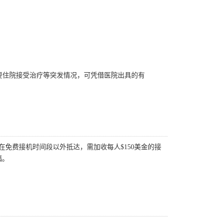
要住院接受治疗等突发情况，可凭借医院出具的有
如您在免费接机时间段以外抵达，需加收每人$150美金的接
福。