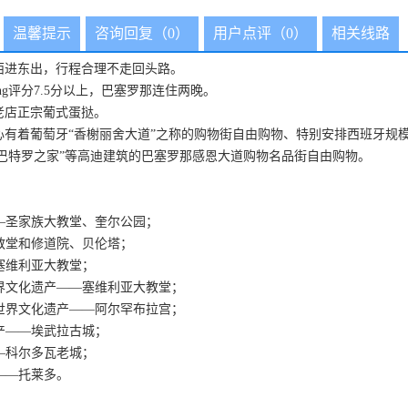
温馨提示
咨询回复（0）
用户点评（0）
相关线路
西进东出，行程合理不走回头路。
ng评分7.5分以上，巴塞罗那连住两晚。
老店正宗葡式蛋挞。
心有着葡萄牙“香榭丽舍大道”之称的购物街自由购物、特别安排西班牙规
“巴特罗之家”等高迪建筑的巴塞罗那感恩大道购物名品街自由购物。
——圣家族大教堂、奎尔公园；
诺教堂和修道院、贝伦塔；
塞维利亚大教堂；
世界文化遗产——塞维利亚大教堂；
、世界文化遗产——阿尔罕布拉宫；
遗产——埃武拉古城；
—科尔多瓦老城；
——托莱多。