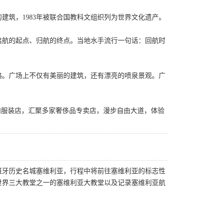
建筑，1983年被联合国教科文组织列为世界文化遗产。
是启航的起点、归航的终点。当地水手流行一句话：回航时
路。广场上不仅有美丽的建筑，还有漂亮的喷泉景观。广
和服装店，汇聚多家奢侈品专卖店，漫步自由大道，体验
班牙历史名城塞维利亚，行程中将前往塞维利亚的标志性
世界三大教堂之一的塞维利亚大教堂以及记录塞维利亚航