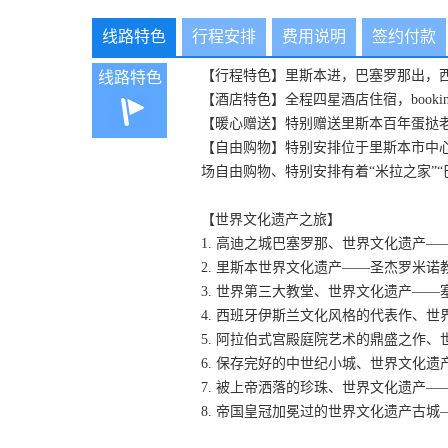
线路特色
行程安排
费用说明
签约付款
【行程特色】里斯本进，巴塞罗那出，
线路特色
【酒店特色】全程四星酒店住宿，booki
【暖心赠送】特别赠送里斯本百年蛋挞
【自由购物】特别安排位于里斯本市中
场自由购物、特别安排有着“米拉之家”
【世界文化遗产之旅】
1. 高迪之城巴塞罗那、世界文化遗产
2. 里斯本世界文化遗产——圣杰罗米
3. 世界第三大教堂、世界文化遗产——
4. 西班牙伊斯兰文化风格的代表作、
5. 阿拉伯式宫殿庭院艺术的鼎盛之作
6. 保存完好的中世纪小城、世界文化
7. 被上帝洒落的珍珠、世界文化遗产—
8. 帝国皇冠加冕过的世界文化遗产古城