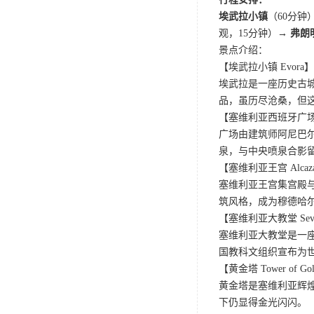
埃武拉小镇
（60分钟
观，15分钟）
→ 弗朗
景点介绍：
【埃武拉小镇 Evora】
埃武拉是一座历史古
品，虽历尽沧桑，但这
【塞维利亚西班牙广场 Spa
广场由建筑师阿尼巴
泉，与中央喷泉合影
【塞维利亚王宫 Alcazar 
塞维利亚王宫集宫殿与
筑风格，成为穆德哈
【塞维利亚大教堂 Seville
塞维利亚大教堂是一座
国教科文组织宣布为世
【黄金塔 Tower of Go
黄金塔是塞维利亚辉
下仍显得金光闪闪。