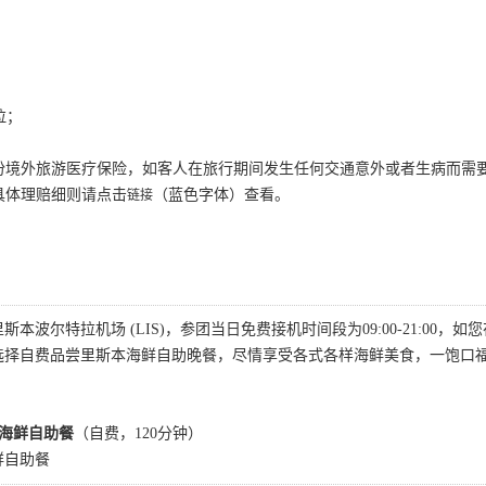
拉；
份境外旅游医疗保险，如客人在旅行期间发生任何交通意外或者生病而需
具体理赔细则请点击
（蓝色字体）查看。
链接
本波尔特拉机场 (LIS)，参团当日免费接机时间段为09:00-21:00，
选择自费品尝里斯本海鲜自助晚餐，尽情享受各式各样海鲜美食，一饱口
本海鲜自助餐
（自费，120分钟）
鲜自助餐