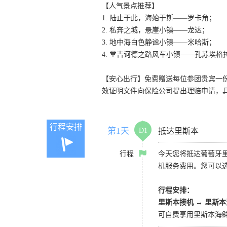
【人气景点推荐】
1. 陆止于此，海始于斯——罗卡角；
2. 私奔之城，悬崖小镇——龙达；
3. 地中海白色静谧小镇——米哈斯；
4. 堂吉诃德之路风车小镇——孔苏埃格
【安心出行】免费赠送每位参团贵宾一
效证明文件向保险公司提出理赔申请，
行程安排
第1天
D1
抵达里斯本
行程
今天您将抵达葡萄牙里斯
机服务费用。您可以
行程安排：
里斯本接机 → 里斯
可自费享用里斯本海