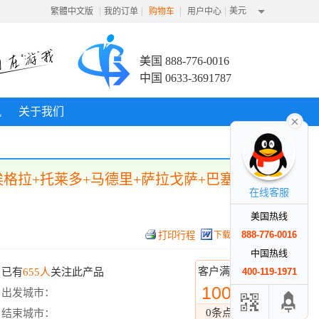
|
|
|
|
美元
繁體中文版
我的订单
购物车
用户中心
美国 888-776-0016
中国 0633-3691787
讯
关于我们
埃格拉+托莱多+马德里+萨拉戈萨+巴塞罗
在线客服
美国热线
888-776-0016
下载行程
中国热线
客户满意度
已有
655人
关注此产品
400-119-1971
100%
出发城市：
0条点评
结束城市：