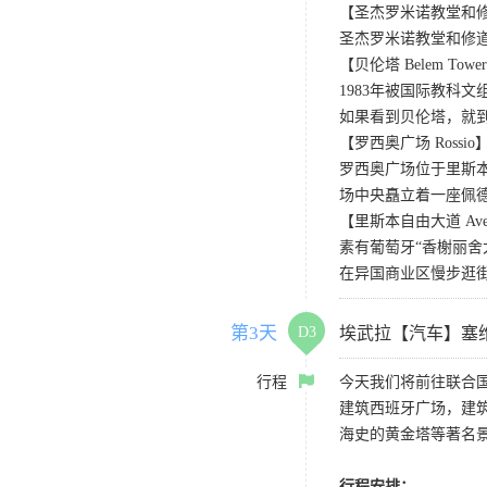
【圣杰罗米诺教堂和修道院 Chur
圣杰罗米诺教堂和修道
【贝伦塔 Belem Towe
1983年被国际教科
如果看到贝伦塔，就
【罗西奥广场 Rossio
罗西奥广场位于里斯
场中央矗立着一座佩
【里斯本自由大道 Avenida
素有葡萄牙“香榭丽
在异国商业区慢步逛
第3天
D3
埃武拉【汽车】塞
行程
今天我们将前往联合
建筑西班牙广场，建
海史的黄金塔等著名
行程安排：