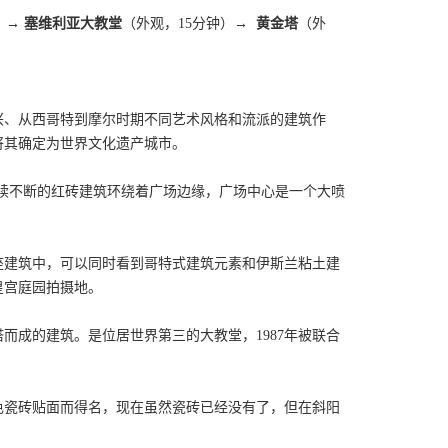
）
→ 塞维利亚大教堂
（外观，15分钟）
→ 黄金塔
（外
兴、从西哥特到摩尔时期不同艺术风格和流派的建筑作
将其确定为世界文化遗产城市。
续不断的红砖建筑环绕着广场边缘，广场中心是一个大喷
这座建筑中，可以同时看到哥特式建筑元素和伊斯兰粘土建
皇宫庭园拍摄地。
而成的建筑。是位居世界第三的大教堂，1987年被联合
色瓷砖贴面而得名，现在虽然瓷砖已经没有了，但在斜阳