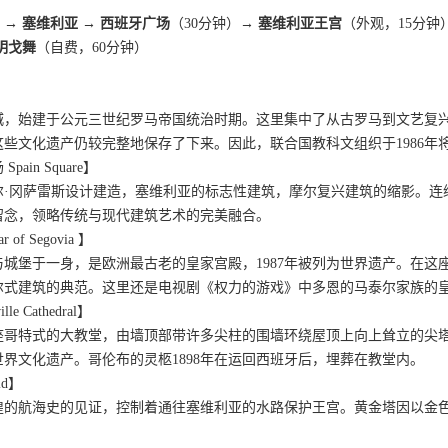
）
→ 塞维利亚 → 西班牙广场
（30分钟）
→ 塞维利亚王宫
（外观，15分钟
明戈舞
（自费，60分钟）
城，始建于公元三世纪罗马帝国统治时期。这里集中了从古罗马到文艺复
些文化遗产仍较完整地保存了下来。因此，联合国教科文组织于1986年
in Square】
尔·冈萨雷斯设计建造，塞维利亚的标志性建筑，摩尔复兴建筑的缩影。连
留念，领略传统与现代建筑艺术的完美融合。
of Segovia 】
城堡于一身，是欧洲最古老的皇家宫殿，1987年被列为世界遗产。在
尔式建筑的典范。这里还是电视剧《权力的游戏》中多恩的马泰尔家族的
 Cathedral】
哥特式的大教堂，由墙顶部带许多尖柱的围墙环绕屋顶上向上耸立的尖塔
界文化遗产。哥伦布的灵柩1898年在运回西班牙后，埋葬在教堂内。
ld】
煌的航海史的见证，控制着通往塞维利亚的水路保护王宫。黄金塔因以金