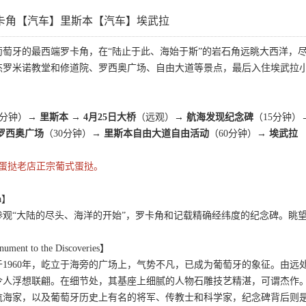
卡角【汽车】里斯本【汽车】埃武拉
葡萄牙的最西端罗卡角，在“陆止于此、海始于斯”的岩石角远眺大西洋，
杰罗米诺教堂和修道院、罗西奥广场、自由大道等景点，最后入住埃武拉
0分钟）
→ 里斯本 → 4月25日大桥
（远观）
→ 航海发现纪念碑
（15分钟）
 罗西奥广场
（30分钟）
→ 里斯本自由大道自由活动
（60分钟）
→ 埃武拉
年蛋挞老店正宗葡式蛋挞。
a】
参观“大陆的尽头、海洋的开始”，罗卡角和记载精确经纬度的纪念碑。眺
 to the Discoveries】
1960年，屹立于海旁的广场上，气势不凡，已成为葡萄牙的象征。由
令人浮想联翩。在细节处，其基座上细腻的人物石雕技艺精湛，可谓杰作。
航海家，以及葡萄牙历史上有名的将军、传教士和科学家，纪念碑背后则