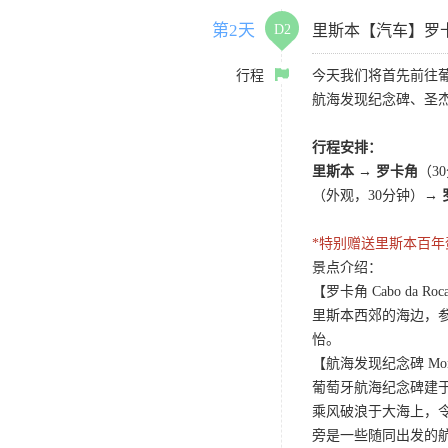
第2天
D2
里斯本【汽车】罗
行程
今天我们将首先前往
航海发现纪念碑、圣
行程安排：
里斯本 → 罗卡角
（3
（外观，30分钟）
→
*特别赠送里斯本百
景点介绍：
【罗卡角 Cabo da Roc
里斯本西郊的海边，
怡。
【航海发现纪念碑 Monument
葡萄牙航海纪念碑建于
乘风破浪于大海上，
旁是一些随同出发的