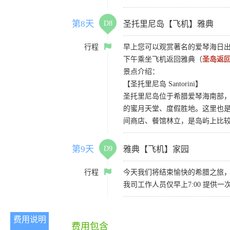
第8天
D8
圣托里尼岛【飞机】雅典
行程
早上您可以观赏著名的爱琴海日出
下午乘坐飞机返回雅典（
圣岛返
景点介绍：
【圣托里尼岛 Santorini】
圣托里尼岛位于希腊爱琴海南部
的蜜月天堂、度假胜地。这里也
间商店、餐馆林立，是岛屿上比
第9天
D9
雅典【飞机】家园
行程
今天我们将结束愉快的希腊之旅，
我司工作人员仅早上7:00 提
费用说明
费用包含