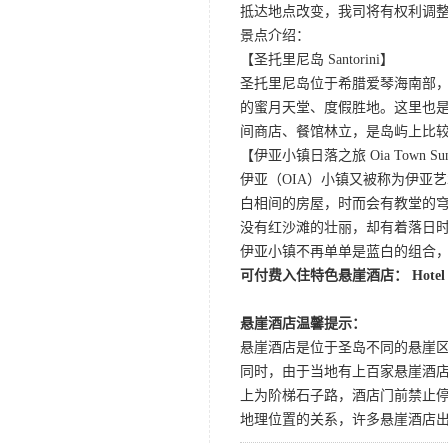
抵达地点改变，我司将有权利调
景点介绍：
【圣托里尼岛 Santorini】
圣托里尼岛位于希腊爱琴海南部
的蜜月天堂、度假胜地。这里也
间商店、餐馆林立，是岛屿上比
【伊亚小镇日落之旅 Oia Town Suns
伊亚（OIA）小镇又被称为伊亚
白相间的房屋，时而会有教堂的穹
没有红沙滩的壮丽，却有着落日
伊亚小镇不再单单是蓝白的组合
可付费入住特色悬崖酒店： Hotel Gouliel
悬崖酒店温馨提示：
悬崖酒店是位于圣岛不同的悬崖
同时，由于当地有上百家悬崖酒
上为阶梯石子路，酒店门前禁止停
地理位置的关系，许多悬崖酒店