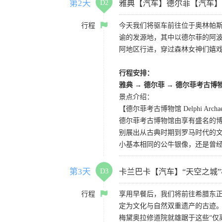
第2天
D2
雅典【汽车】德尔菲【汽车】
行程
今天我们将驱车前往位于奥林帕斯
谕的发源地，其中以德尔菲的阿波
阿地区行进，穿过森林女神们嬉
行程安排：
雅典 → 德尔菲 → 德尔菲考古博
景点介绍：
【德尔菲考古博物馆 Delphi Archaeol
德尔菲考古博物馆由享有盛名的博
别展出从古典时期到罗马时代的
小基本相同的公牛银像，还是曾
第3天
D3
卡兰巴卡【汽车】“天空之城
行程
享用早餐后，我们将前往希腊东正
定为文化与自然双重遗产的古迹。
梅黛奥拉修道院就雄踞于这些“仅