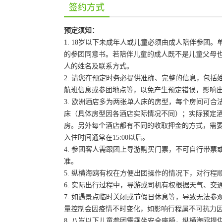
签约方式
预定须知：
1. 18岁以下未成年人或儿童必须由成人陪伴参
的参团同意书。若陪伴儿童的成人既不是儿童父母
人的姓名及联系方式。
2. 请您在预定时务必提供准确、完整的信息，包
航班信息或参团地点等，以免产生预定错误，影响
3. 欧洲酒店多为两张单人床的房型，每个房间可
床（具体房型因各酒店实际情况不同）；实际预定
房。另外每个酒店都有不同的收取押金的方式，需
入住时间通常在15:00以后。
4. 参团客人需跟团上导游购买门票，不可自行带票或
准。
5. 纵横海鸥有权在方便出团操作的情况下，对行
6. 实际出行过程中，导游或司机有权根据天气、
7. 如遇景点临时关闭或节假日休息等，导致无法
量控制会因疫情不时变化，如影响行程属不可抗力
8. 八岁以下儿童参团需乘坐安全座椅，纵横海鸥提