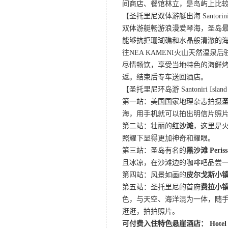
间商店、餐馆林立，是岛屿上比
【圣托里尼双体游艇出海 Santorini Cat
双体游艇畅游浪漫爱琴海，圣岛
能够抗拒珊瑚礁和水晶般清澈的海
往NEA KAMENI火山天然温
尽情畅饮，享受当地特色的海鲜
返。结束后专车送回酒店。
【圣托里尼环岛游 Santoniri Island
第一站：美国国家地理杂志拍摄
海，用手机就可以拍出明信片照
第二站：壮丽的
红沙滩
，这里是
照耀下显得更加神奇和耀眼。
第三站：圣岛有名的
黑沙滩 Periss
且冰凉，在沙滩边的咖啡吧品尝一杯
第四站：风景如画的
皮尔戈斯小镇 P
第五站：圣托里尼的首府
费拉小镇 
色，与天空、海洋混为一体，随
逛逛，拍拍照片。
可付费入住特色悬崖酒店： Hotel Gouliel