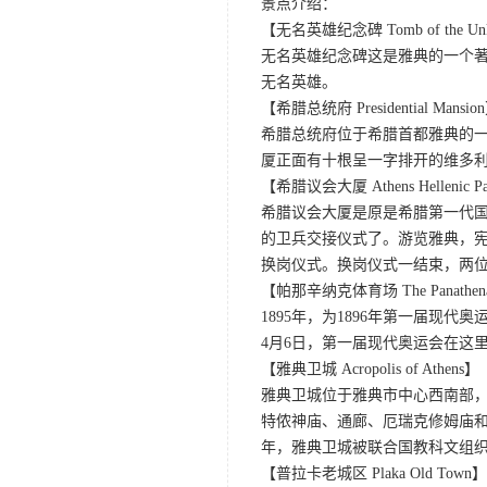
景点介绍：
【无名英雄纪念碑 Tomb of the Unkn
无名英雄纪念碑这是雅典的一个著
无名英雄。
【希腊总统府 Presidential Mansio
希腊总统府位于希腊首都雅典的
厦正面有十根呈一字排开的维多
【希腊议会大厦 Athens Hellenic Pa
希腊议会大厦是原是希腊第一代
的卫兵交接仪式了。游览雅典，宪
换岗仪式。换岗仪式一结束，两
【帕那辛纳克体育场 The Panathenai
1895年，为1896年第一届现
4月6日，第一届现代奥运会在这
【雅典卫城 Acropolis of Athens】
雅典卫城位于雅典市中心西南部，
特侬神庙、通廊、厄瑞克修姆庙和
年，雅典卫城被联合国教科文组
【普拉卡老城区 Plaka Old Town】