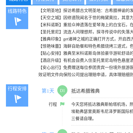
【文明圣地】探访希腊古文明圣地：古希腊神谕的
线路特色
【天空之城】因修道院闻名于世的梅黛奥拉，其意为
【米科诺斯】重拾众神遗落在爱琴海上的白宝石，
【圣托里尼】流连人间理想邦，探寻传说中的失落
【雅典印象】get诸神之城的正确打开方式，开启
【惊艳味蕾】海鲜自助餐和特色希腊烧烤三道式，
【贴心安排】雅典至米科诺斯岛体验豪华游轮舒适
【酒店升级】有机会自费入住圣托里尼岛特色悬崖
【安心出行】免费赠送每位参团贵宾一份境外旅游
效证明文件向保险公司提出理赔申请，具体理赔细
行程安排
第1天
D1
抵达希腊雅典
行程
今天您将抵达雅典斯帕塔机场，
埃勒弗瑟里奥斯韦尼泽罗斯国际机场 
三餐请自理。