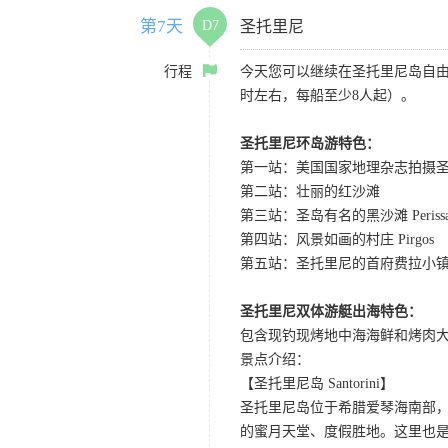
第7天
D7
圣托里尼
行程
今天您可以继续在圣托里尼岛自由
时左右，每船至少8人起）。
圣托里尼环岛游特色：
第一站：美国国家地理杂志拍摄
第二站：壮丽的红沙滩
第三站：圣岛有名的黑沙滩 Periss
第四站：风景如画的村庄 Pirgos
第五站：圣托里尼的首府费拉小镇 F
圣托里尼双体游艇出海特色：
包含现钓现烤地中海海鲜和烤肉大
景点介绍：
【圣托里尼岛 Santorini】
圣托里尼岛位于希腊爱琴海南部
的蜜月天堂、度假胜地。这里也