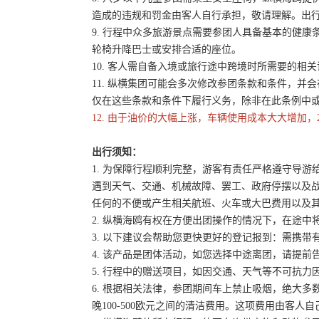
造成的违规和罚金由客人自行承担，敬请理解。出
9. 行程中众多旅游景点需要参团人具备基本的健
轮椅升降巴士或安排合适的座位。
10. 客人需自备入境或旅行途中跨境时所需要的
11. 纵横集团可能会多次修改参团条款和条件，
仅在这些条款和条件下履行义务，除非在此条例中
12. 由于油价的大幅上涨，车辆使用成本大大增加，
出行须知：
1. 为保障行程顺利完整，游客有责任严格遵守导
遇到天气、交通、机械故障、罢工、政府停摆以及
任何的不便或产生相关航班、火车或大巴费用以及
2. 纵横海鸥有权在方便出团操作的情况下，在途
3. 以下建议会帮助您更快更好的登记报到：需携带
4. 该产品是团体活动，如您选择中途离团，请提
5. 行程中的赠送项目，如因交通、天气等不可抗
6. 根据相关法律，参团期间车上禁止吸烟，绝大
晚100-500欧元之间的清洁费用。这项费用由客