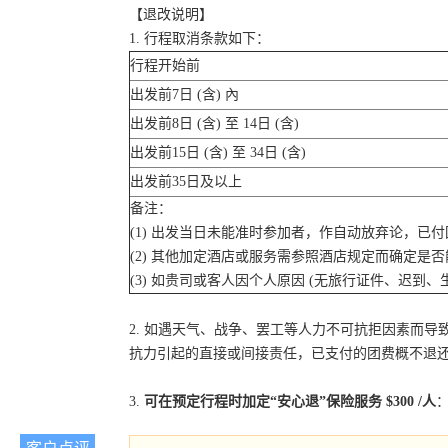
【退改说明】
1. 行程取消条款如下：
行程开始前
出发前7日 (含) 內
出发前8日 (含) 至 14日 (含)
出发前15日 (含) 至 34日 (含)
出发前35日及以上
备注：
(1) 出发当日未能准时参加者，作自动放弃论，已
(2) 其他加定酒店或服务需参照酒店规定而确定是
(3) 如贵司或客人因个人原因 (无旅行证件、迟
2. 如遇天气、战争、罢工等人力不可抗拒因素而
抗力引起的直接或间接责任，已支付的团费概不退
3.
可在预定行程时加定“安心退”保险服务 $300 /人
：