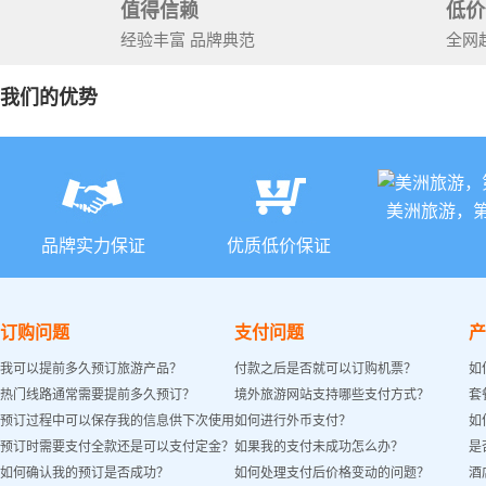
值得信赖
低价
经验丰富 品牌典范
全网
我们的优势
美洲旅游，
品牌实力保证
优质低价保证
订购问题
支付问题
产
我可以提前多久预订旅游产品？
付款之后是否就可以订购机票？
如
热门线路通常需要提前多久预订？
境外旅游网站支持哪些支付方式？
套
预订过程中可以保存我的信息供下次使用
如何进行外币支付？
如
预订时需要支付全款还是可以支付定金？
如果我的支付未成功怎么办？
是
吗？
如何确认我的预订是否成功？
如何处理支付后价格变动的问题？
酒