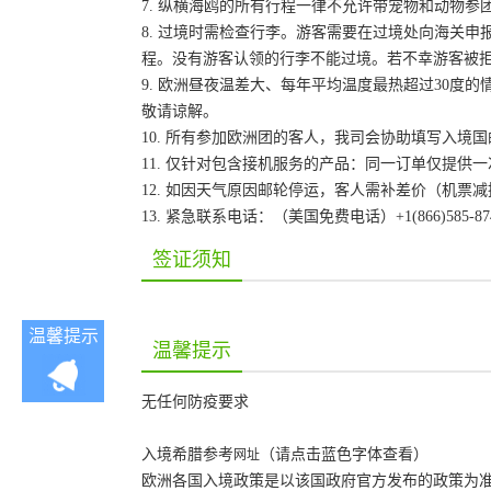
7. 纵横海鸥的所有行程一律不允许带宠物和动物参
8. 过境时需检查行李。游客需要在过境处向海关
程。没有游客认领的行李不能过境。若不幸游客被
9. 欧洲昼夜温差大、每年平均温度最热超过30
敬请谅解。
10. 所有参加欧洲团的客人，我司会协助填写入
11. 仅针对包含接机服务的产品：同一订单仅提
12. 如因天气原因邮轮停运，客人需补差价（机票
13. 紧急联系电话：（美国免费电话）+1(866)585-8747 或
签证须知
温馨提示
温馨提示
无任何防疫要求
入境希腊参考
（请点击蓝色字体查看）
网址
欧洲各国入境政策是以该国政府官方发布的政策为