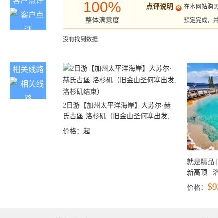
客户点评
100%
点评说明
在本网站购
整体满意度
预定完成，
没有找到数据.
相关线路
2日游【加州太平洋海岸】大苏尔·赫
氏古堡·洛杉矶（旧金山圣何塞出发,
洛杉矶结束）
价格：
起
就是精品 |
新高顶 |
彩穴+马
$9
价格：
石国家公
+锡安国家