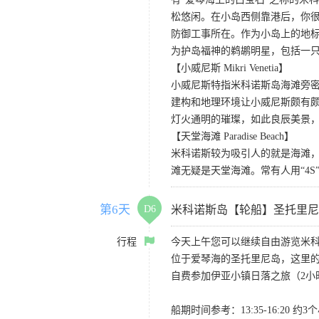
松悠闲。在小岛西侧靠港后，你
防御工事所在。作为小岛上的地
为护岛福神的鹈鹕明星，包括一
【小威尼斯 Mikri Venetia】
小威尼斯特指米科诺斯岛海滩旁
建构和地理环境让小威尼斯颇有
灯火通明的璀璨，如此良辰美景
【天堂海滩 Paradise Beach】
米科诺斯较为吸引人的就是海滩
滩无疑是天堂海滩。常有人用“4S”
第6天
D6
米科诺斯岛【轮船】圣托里尼
行程
今天上午您可以继续自由游览米
位于爱琴海的圣托里尼岛，这里
自费参加伊亚小镇日落之旅（2小
船期时间参考：13:35-16: