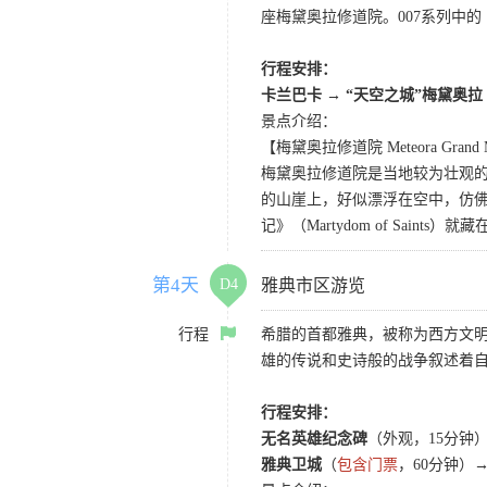
座梅黛奥拉修道院。007系列中
行程安排：
卡兰巴卡 → “天空之城”梅黛奥拉
景点介绍：
【梅黛奥拉修道院 Meteora Grand Met
梅黛奥拉修道院是当地较为壮观的
的山崖上，好似漂浮在空中，仿
记》（Martydom of Saints）
第4天
D4
雅典市区游览
行程
希腊的首都雅典，被称为西方文明
雄的传说和史诗般的战争叙述着
行程安排：
无名英雄纪念碑
（外观，15分钟
雅典卫城
（
包含门票
，60分钟）