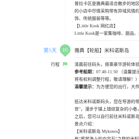
普拉卡区是雅典最适合散步的地区
的小店中尽情采购带有异域风情
饰、传统服装等等。
【Little Kook 网红店】
Little Kook是一家集咖
第5天
D5
雅典【轮船】米科诺斯岛
行程
清晨前往码头，搭乘豪华游轮体
参考船期：
07:40-11:5
将有权利调整行程，敬请理解！
温馨提示：
为方便您的出行，大
抵达米科诺斯码头，您在导游的
世”，漫步于镇上错综复杂的小巷
之后，您可以自行前往米科诺斯
景点介绍：
【米科诺斯岛 Mykonos】
有“爱琴海上的白宝石”之称的米