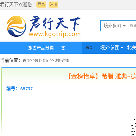
君行天下欢迎您！
|
登录
注册
境外参团
境外参团
北
旅游产品分类
首页
当前位置：
>>
>>
首页
境外参团
线路详情
【金榜怡享】希腊 雅典+德
编号：A5737