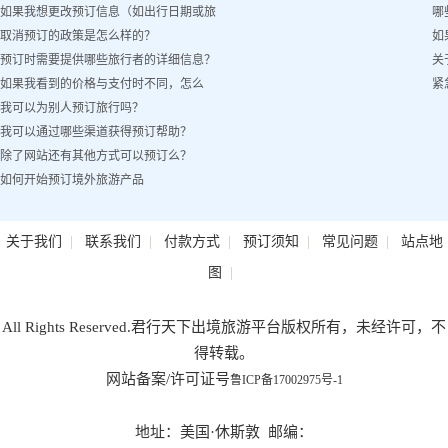
如果我想更改预订信息（如出行日期或旅
哪
取消预订的政策是怎么样的？
如
客姓名）怎么办？
预订时需要提供哪些旅行者的详细信息？
关
如果我看到的价格与支付时不同，怎么
紧
我可以为别人预订旅行吗？
办？
我可以通过哪些渠道获得预订帮助？
除了网站还有其他方式可以预订么？
如何开始预订境外旅游产品
|
|
|
|
|
关于我们
联系我们
付款方式
预订须知
常见问题
站点地
|
图
All Rights Reserved.君行天下出境旅游平台版权所有，未经许可，不
得转载。
网站备案/许可证号
鲁ICP备17002975号-1
地址：美国·休斯敦 邮编：